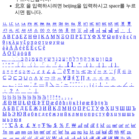
北京 을 입력하시려면
beijing
을 입력하시고 space를 누르
시면 됩니다.
ㅥ
ㅦ
ㅧ
ㅨ
ㅩ
ㅪ
ㅫ
ㅬ
ㅭ
ㅮ
ㅯ
ㅰ
ㅱ
ㅲ
ㅳ
ㅴ
ㅵ
ㅶ
ㅷ
ㅸ
ㅹ
ㅺ
ㅻ
ㅼ
ㅽ
ㅾ
ㅿ
ㆀ
ㆁ
ㆂ
ㆃ
ㆄ
ㆅ
ㆆ
ㆇ
ㆈ
ㆉ
ㆊ
ㆋ
ㆌ
ㆍ
ㆎ
Α
Β
Γ
Δ
Ε
Ζ
Η
Θ
Ι
Κ
Λ
Μ
Ν
Ξ
Ο
Π
Ρ
Σ
Τ
Υ
Φ
Χ
Ψ
Ω
α
β
γ
δ
ε
ζ
η
θ
ι
κ
λ
μ
ν
ξ
ο
π
ρ
σ
τ
υ
φ
χ
ψ
ω
á
à
Á
À
é
è
É
È
ç
Ç
ê
Ä
Ö
Ü
ä
ö
ü
ß
ְ
ֳ
ֲ
ֱ
ָ
ַ
ֵ
ֶ
ִ
ֹ
ּ
ֻ
ׂ
ׁ
ּ
ב
ה
נ
מ
צ
ת
ץ
ש
ד
ג
כ
ע
י
ח
ל
ך
ף
ק
ר
א
ט
ו
ן
ם
פ
‘
’
“
”
〔
〕
〈
〉
「
」
『
』
【
】
＂
（
）
［
］
｛
｝
±
×
÷
≠
≤
≥
∞
∴
♂
♀
∠
⊥
⌒
∂
∇
≡
≒
≪
≫
√
∽
∝
∵
∫
∬
∈
∋
⊆
⊇
⊂
⊃
∪
∩
∧
∨
￢
⇒
⇔
∀
∃
∮
∑
∏
＋
－
＜
＝
＞
、
。
·
‥
…
¨
〃
―
∥
＼
∼
´
～
ˇ
˘
˝
˚
˙
¸
˛
¡
¿
ː
！
＇
，
．
／
：
；
？
＾
＿
｀
｜
½
⅓
⅔
¼
¾
⅛
⅜
⅝
⅞
¹
²
³
⁴
ⁿ
₁
₂
₃
₄
Æ
Ð
Ħ
Ĳ
Ł
Ø
Œ
Þ
Ŧ
Ŋ
æ
đ
ð
ħ
ı
ĳ
ĸ
ŀ
ł
ø
œ
ß
þ
ŧ
ŋ
ŉ
А
Б
В
Г
Д
Е
Ё
Ж
З
И
Й
К
Л
М
Н
О
П
Р
С
Т
У
Ф
Х
Ц
Ч
Ш
Щ
Ъ
Ы
Ь
Э
Ю
Я
а
б
в
г
д
е
ё
ж
з
и
й
к
л
м
н
о
п
р
с
т
у
ф
х
ц
ч
ш
щ
ъ
ы
ь
э
ю
я
′
″
℃
Å
￠
￡
￥
¤
℉
‰
＄
％
Ｆ
￦
㎕
㎖
㎗
ℓ
㎘
㏄
㎣
㎤
㎥
㎦
㎙
㎚
㎛
㎜
㎝
㎞
㎟
㎠
㎡
㎢
㏊
㎍
㎎
㎏
㏏
㎈
㎉
㏈
㎧
㎨
㎰
㎱
㎲
㎳
㎴
㎵
㎶
㎷
㎸
㎹
㎀
㎁
㎂
㎃
㎄
㎺
㎻
㎽
㎾
㎿
㎐
㎑