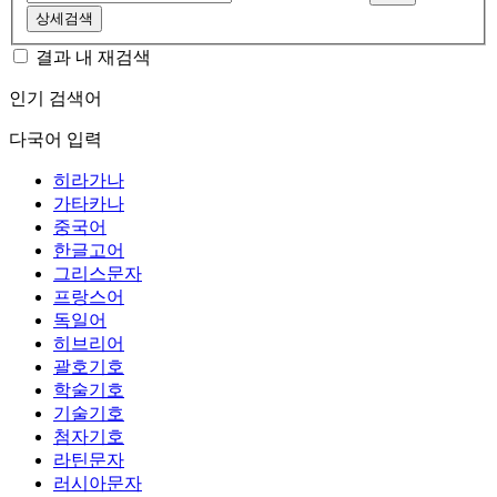
상세검색
결과 내 재검색
인기 검색어
다국어 입력
히라가나
가타카나
중국어
한글고어
그리스문자
프랑스어
독일어
히브리어
괄호기호
학술기호
기술기호
첨자기호
라틴문자
러시아문자