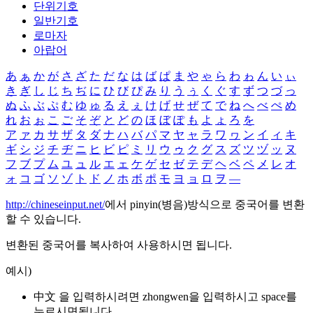
단위기호
일반기호
로마자
아랍어
あ
ぁ
か
が
さ
ざ
た
だ
な
は
ば
ぱ
ま
や
ゃ
ら
わ
ゎ
ん
い
ぃ
き
ぎ
し
じ
ち
ぢ
に
ひ
び
ぴ
み
り
う
ぅ
く
ぐ
す
ず
つ
づ
っ
ぬ
ふ
ぶ
ぷ
む
ゆ
ゅ
る
え
ぇ
け
げ
せ
ぜ
て
で
ね
へ
べ
ぺ
め
れ
お
ぉ
こ
ご
そ
ぞ
と
ど
の
ほ
ぼ
ぽ
も
よ
ょ
ろ
を
ア
ァ
カ
サ
ザ
タ
ダ
ナ
ハ
バ
パ
マ
ヤ
ャ
ラ
ワ
ヮ
ン
イ
ィ
キ
ギ
シ
ジ
チ
ヂ
ニ
ヒ
ビ
ピ
ミ
リ
ウ
ゥ
ク
グ
ス
ズ
ツ
ヅ
ッ
ヌ
フ
ブ
プ
ム
ユ
ュ
ル
エ
ェ
ケ
ゲ
セ
ゼ
テ
デ
ヘ
ベ
ペ
メ
レ
オ
ォ
コ
ゴ
ソ
ゾ
ト
ド
ノ
ホ
ボ
ポ
モ
ヨ
ョ
ロ
ヲ
―
http://chineseinput.net/
에서 pinyin(병음)방식으로 중국어를 변환
할 수 있습니다.
변환된 중국어를 복사하여 사용하시면 됩니다.
예시)
中文 을 입력하시려면
zhongwen
을 입력하시고 space를
누르시면됩니다.