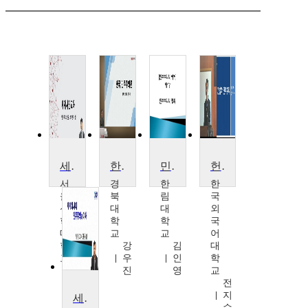
세계시민교육:민주주의와 인권
한국민주주의론
민주주의의 이해
헌법과 민주주의
서
경
한
한
울
북
림
국
신
대
대
외
학
학
학
국
대
교
교
어
학
강
김
대
교
우
인
학
조
진
영
교
의
전
행
지
세계화시대 민주주의의 이해
수