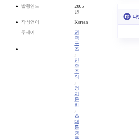
발행연도
2005
년
나
작성언어
Korean
주제어
권
력
구
조
;
민
주
주
의
;
정
치
문
화
;
초
대
통
령
중