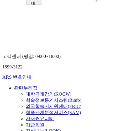
대
구
가
톨
릭
대
학
교
안
용
고객센터 (평일: 09:00~18:00)
흔
1599-3122
ARS 번호안내
관련누리집
대학공개강의(KOCW)
학술정보통계시스템(Rinfo)
외국학술지지원센터(FRIC)
학술관계분석서비스(SAM)
사서커뮤니티
기관회원
지식나눔(LOOK)