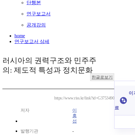
단행본
연구보고서
공개강의
home
연구보고서 상세
러시아의 권력구조와 민주주
의: 제도적 특성과 정치문화
한글로보기
이 
https://www.riss.kr/link?id=G3753490
료
저자
이
홍
섭
발행기관
-