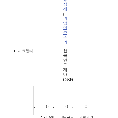
심
제
;
위
임
민
주
주
의
자료형태
한
국
연
구
재
단
(NRF)
0
0
0
상세조회
다운로드
내보내기