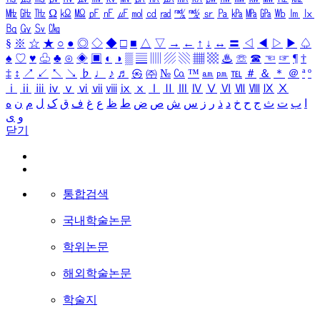
㎒
㎓
㎔
Ω
㏀
㏁
㎊
㎋
㎌
㏖
㏅
㎭
㎮
㎯
㏛
㎩
㎪
㎫
㎬
㏝
㏐
㏓
㏃
㏉
㏜
㏆
§
※
☆
★
○
●
◎
◇
◆
□
■
△
▽
→
←
↑
↓
↔
〓
◁
◀
▷
▶
♤
♠
♡
♥
♧
♣
⊙
◈
▣
◐
◑
▒
▤
▥
▨
▧
▦
▩
♨
☏
☎
☜
☞
¶
†
‡
↕
↗
↙
↖
↘
♭
♩
♪
♬
㉿
㈜
№
㏇
™
㏂
㏘
℡
＃
＆
＊
＠
ª
º
ⅰ
ⅱ
ⅲ
ⅳ
ⅴ
ⅵ
ⅶ
ⅷ
ⅸ
ⅹ
Ⅰ
Ⅱ
Ⅲ
Ⅳ
Ⅴ
Ⅵ
Ⅶ
Ⅷ
Ⅸ
Ⅹ
ا
ب
ت
ث
ج
ح
خ
د
ذ
ر
ز
س
ش
ص
ض
ط
ظ
ع
غ
ف
ق
ک
ل
م
ن
ه
و
ی
닫기
통합검색
국내학술논문
학위논문
해외학술논문
학술지