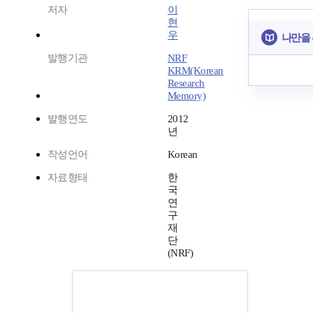
저자
이
현
우
나만을
발행기관
NRF
KRM(Korean
Research
Memory)
발행연도
2012
년
작성언어
Korean
자료형태
한
국
연
구
재
단
(NRF)