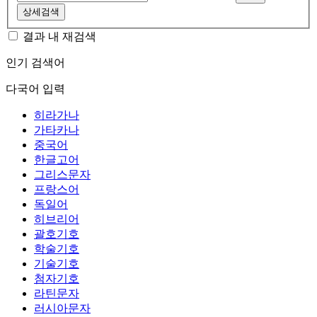
상세검색
결과 내 재검색
인기 검색어
다국어 입력
히라가나
가타카나
중국어
한글고어
그리스문자
프랑스어
독일어
히브리어
괄호기호
학술기호
기술기호
첨자기호
라틴문자
러시아문자