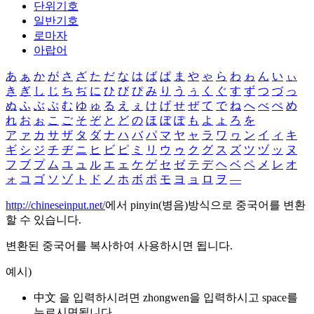
단위기호
일반기호
로마자
아랍어
あ
ぁ
か
が
さ
ざ
た
だ
な
は
ば
ぱ
ま
や
ゃ
ら
わ
ゎ
ん
い
ぃ
き
ぎ
し
じ
ち
ぢ
に
ひ
び
ぴ
み
り
う
ぅ
く
ぐ
す
ず
つ
づ
っ
ぬ
ふ
ぶ
ぷ
む
ゆ
ゅ
る
え
ぇ
け
げ
せ
ぜ
て
で
ね
へ
べ
ぺ
め
れ
お
ぉ
こ
ご
そ
ぞ
と
ど
の
ほ
ぼ
ぽ
も
よ
ょ
ろ
を
ア
ァ
カ
サ
ザ
タ
ダ
ナ
ハ
バ
パ
マ
ヤ
ャ
ラ
ワ
ヮ
ン
イ
ィ
キ
ギ
シ
ジ
チ
ヂ
ニ
ヒ
ビ
ピ
ミ
リ
ウ
ゥ
ク
グ
ス
ズ
ツ
ヅ
ッ
ヌ
フ
ブ
プ
ム
ユ
ュ
ル
エ
ェ
ケ
ゲ
セ
ゼ
テ
デ
ヘ
ベ
ペ
メ
レ
オ
ォ
コ
ゴ
ソ
ゾ
ト
ド
ノ
ホ
ボ
ポ
モ
ヨ
ョ
ロ
ヲ
―
http://chineseinput.net/
에서 pinyin(병음)방식으로 중국어를 변환
할 수 있습니다.
변환된 중국어를 복사하여 사용하시면 됩니다.
예시)
中文 을 입력하시려면
zhongwen
을 입력하시고 space를
누르시면됩니다.