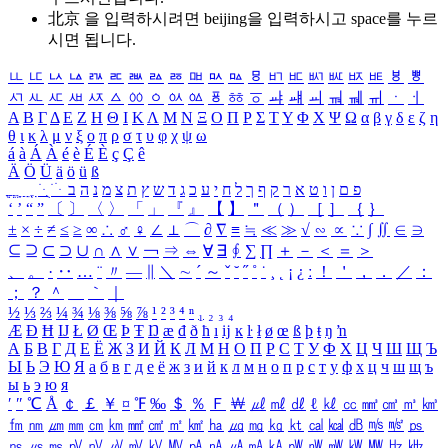
北京 을 입력하시려면
beijing
을 입력하시고 space를 누르
시면 됩니다.
ㅥ
ㅦ
ㅧ
ㅨ
ㅩ
ㅪ
ㅫ
ㅬ
ㅭ
ㅮ
ㅯ
ㅰ
ㅱ
ㅲ
ㅳ
ㅴ
ㅵ
ㅶ
ㅷ
ㅸ
ㅹ
ㅺ
ㅻ
ㅼ
ㅽ
ㅾ
ㅿ
ㆀ
ㆁ
ㆂ
ㆃ
ㆄ
ㆅ
ㆆ
ㆇ
ㆈ
ㆉ
ㆊ
ㆋ
ㆌ
ㆍ
ㆎ
Α
Β
Γ
Δ
Ε
Ζ
Η
Θ
Ι
Κ
Λ
Μ
Ν
Ξ
Ο
Π
Ρ
Σ
Τ
Υ
Φ
Χ
Ψ
Ω
α
β
γ
δ
ε
ζ
η
θ
ι
κ
λ
μ
ν
ξ
ο
π
ρ
σ
τ
υ
φ
χ
ψ
ω
á
à
Á
À
é
è
É
È
ç
Ç
ê
Ä
Ö
Ü
ä
ö
ü
ß
ְ
ֳ
ֲ
ֱ
ָ
ַ
ֵ
ֶ
ִ
ֹ
ּ
ֻ
ׂ
ׁ
ּ
ב
ה
נ
מ
צ
ת
ץ
ש
ד
ג
כ
ע
י
ח
ל
ך
ף
ק
ר
א
ט
ו
ן
ם
פ
‘
’
“
”
〔
〕
〈
〉
「
」
『
』
【
】
＂
（
）
［
］
｛
｝
±
×
÷
≠
≤
≥
∞
∴
♂
♀
∠
⊥
⌒
∂
∇
≡
≒
≪
≫
√
∽
∝
∵
∫
∬
∈
∋
⊆
⊇
⊂
⊃
∪
∩
∧
∨
￢
⇒
⇔
∀
∃
∮
∑
∏
＋
－
＜
＝
＞
、
。
·
‥
…
¨
〃
―
∥
＼
∼
´
～
ˇ
˘
˝
˚
˙
¸
˛
¡
¿
ː
！
＇
，
．
／
：
；
？
＾
＿
｀
｜
½
⅓
⅔
¼
¾
⅛
⅜
⅝
⅞
¹
²
³
⁴
ⁿ
₁
₂
₃
₄
Æ
Ð
Ħ
Ĳ
Ł
Ø
Œ
Þ
Ŧ
Ŋ
æ
đ
ð
ħ
ı
ĳ
ĸ
ŀ
ł
ø
œ
ß
þ
ŧ
ŋ
ŉ
А
Б
В
Г
Д
Е
Ё
Ж
З
И
Й
К
Л
М
Н
О
П
Р
С
Т
У
Ф
Х
Ц
Ч
Ш
Щ
Ъ
Ы
Ь
Э
Ю
Я
а
б
в
г
д
е
ё
ж
з
и
й
к
л
м
н
о
п
р
с
т
у
ф
х
ц
ч
ш
щ
ъ
ы
ь
э
ю
я
′
″
℃
Å
￠
￡
￥
¤
℉
‰
＄
％
Ｆ
￦
㎕
㎖
㎗
ℓ
㎘
㏄
㎣
㎤
㎥
㎦
㎙
㎚
㎛
㎜
㎝
㎞
㎟
㎠
㎡
㎢
㏊
㎍
㎎
㎏
㏏
㎈
㎉
㏈
㎧
㎨
㎰
㎱
㎲
㎳
㎴
㎵
㎶
㎷
㎸
㎹
㎀
㎁
㎂
㎃
㎄
㎺
㎻
㎽
㎾
㎿
㎐
㎑