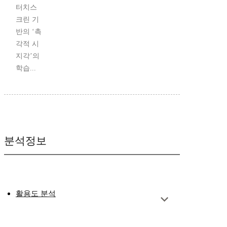
터치스
크린 기
반의 ‘촉
각적 시
지각’의
학습...
분석정보
활용도 분석