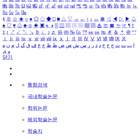
㎒
㎓
㎔
Ω
㏀
㏁
㎊
㎋
㎌
㏖
㏅
㎭
㎮
㎯
㏛
㎩
㎪
㎫
㎬
㏝
㏐
㏓
㏃
㏉
㏜
㏆
§
※
☆
★
○
●
◎
◇
◆
□
■
△
▽
→
←
↑
↓
↔
〓
◁
◀
▷
▶
♤
♠
♡
♥
♧
♣
⊙
◈
▣
◐
◑
▒
▤
▥
▨
▧
▦
▩
♨
☏
☎
☜
☞
¶
†
‡
↕
↗
↙
↖
↘
♭
♩
♪
♬
㉿
㈜
№
㏇
™
㏂
㏘
℡
＃
＆
＊
＠
ª
º
ⅰ
ⅱ
ⅲ
ⅳ
ⅴ
ⅵ
ⅶ
ⅷ
ⅸ
ⅹ
Ⅰ
Ⅱ
Ⅲ
Ⅳ
Ⅴ
Ⅵ
Ⅶ
Ⅷ
Ⅸ
Ⅹ
ا
ب
ت
ث
ج
ح
خ
د
ذ
ر
ز
س
ش
ص
ض
ط
ظ
ع
غ
ف
ق
ک
ل
م
ن
ه
و
ی
닫기
통합검색
국내학술논문
학위논문
해외학술논문
학술지