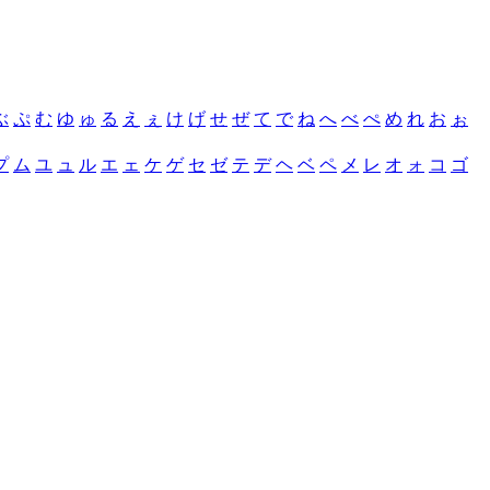
ぶ
ぷ
む
ゆ
ゅ
る
え
ぇ
け
げ
せ
ぜ
て
で
ね
へ
べ
ぺ
め
れ
お
ぉ
プ
ム
ユ
ュ
ル
エ
ェ
ケ
ゲ
セ
ゼ
テ
デ
ヘ
ベ
ペ
メ
レ
オ
ォ
コ
ゴ