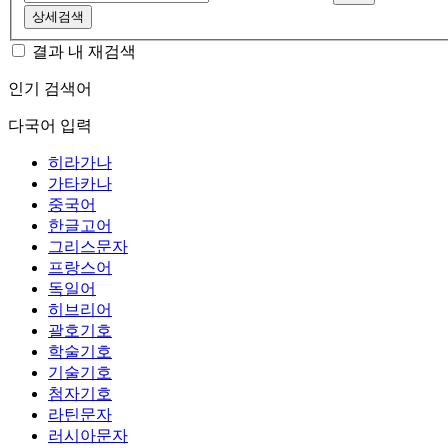
상세검색
결과 내 재검색
인기 검색어
다국어 입력
히라가나
가타카나
중국어
한글고어
그리스문자
프랑스어
독일어
히브리어
괄호기호
학술기호
기술기호
첨자기호
라틴문자
러시아문자