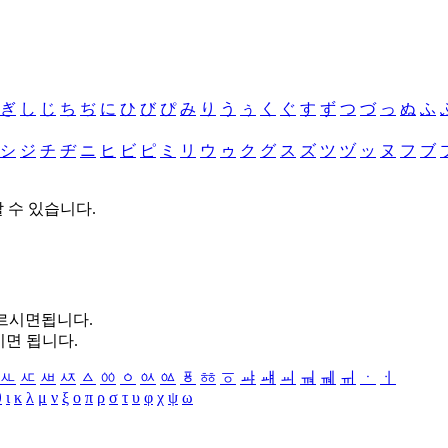
ぎ
し
じ
ち
ぢ
に
ひ
び
ぴ
み
り
う
ぅ
く
ぐ
す
ず
つ
づ
っ
ぬ
ふ
シ
ジ
チ
ヂ
ニ
ヒ
ビ
ピ
ミ
リ
ウ
ゥ
ク
グ
ス
ズ
ツ
ヅ
ッ
ヌ
フ
ブ
할 수 있습니다.
누르시면됩니다.
시면 됩니다.
ㅻ
ㅼ
ㅽ
ㅾ
ㅿ
ㆀ
ㆁ
ㆂ
ㆃ
ㆄ
ㆅ
ㆆ
ㆇ
ㆈ
ㆉ
ㆊ
ㆋ
ㆌ
ㆍ
ㆎ
θ
ι
κ
λ
μ
ν
ξ
ο
π
ρ
σ
τ
υ
φ
χ
ψ
ω