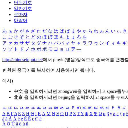
단위기호
일반기호
로마자
아랍어
あ
ぁ
か
が
さ
ざ
た
だ
な
は
ば
ぱ
ま
や
ゃ
ら
わ
ゎ
ん
い
ぃ
き
こ
ご
そ
ぞ
と
ど
の
ほ
ぼ
ぽ
も
よ
ょ
ろ
を
ア
ァ
カ
サ
ザ
タ
ダ
ナ
ハ
バ
パ
マ
ヤ
ャ
ラ
ワ
ヮ
ン
イ
ィ
キ
ギ
ソ
ゾ
ト
ド
ノ
ホ
ボ
ポ
モ
ヨ
ョ
ロ
ヲ
―
http://chineseinput.net/
에서 pinyin(병음)방식으로 중국어를 변환
변환된 중국어를 복사하여 사용하시면 됩니다.
예시)
中文 을 입력하시려면
zhongwen
을 입력하시고 space를
北京 을 입력하시려면
beijing
을 입력하시고 space를 누르
ㅥ
ㅦ
ㅧ
ㅨ
ㅩ
ㅪ
ㅫ
ㅬ
ㅭ
ㅮ
ㅯ
ㅰ
ㅱ
ㅲ
ㅳ
ㅴ
ㅵ
ㅶ
ㅷ
ㅸ
ㅹ
ㅺ
Α
Β
Γ
Δ
Ε
Ζ
Η
Θ
Ι
Κ
Λ
Μ
Ν
Ξ
Ο
Π
Ρ
Σ
Τ
Υ
Φ
Χ
Ψ
Ω
α
β
γ
δ
ε
ζ
η
á
à
Á
À
é
è
É
È
ç
Ç
ê
Ä
Ö
Ü
ä
ö
ü
ß