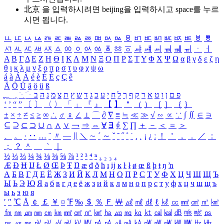
北京 을 입력하시려면
beijing
을 입력하시고 space를 누르
시면 됩니다.
ㅥ
ㅦ
ㅧ
ㅨ
ㅩ
ㅪ
ㅫ
ㅬ
ㅭ
ㅮ
ㅯ
ㅰ
ㅱ
ㅲ
ㅳ
ㅴ
ㅵ
ㅶ
ㅷ
ㅸ
ㅹ
ㅺ
ㅻ
ㅼ
ㅽ
ㅾ
ㅿ
ㆀ
ㆁ
ㆂ
ㆃ
ㆄ
ㆅ
ㆆ
ㆇ
ㆈ
ㆉ
ㆊ
ㆋ
ㆌ
ㆍ
ㆎ
Α
Β
Γ
Δ
Ε
Ζ
Η
Θ
Ι
Κ
Λ
Μ
Ν
Ξ
Ο
Π
Ρ
Σ
Τ
Υ
Φ
Χ
Ψ
Ω
α
β
γ
δ
ε
ζ
η
θ
ι
κ
λ
μ
ν
ξ
ο
π
ρ
σ
τ
υ
φ
χ
ψ
ω
á
à
Á
À
é
è
É
È
ç
Ç
ê
Ä
Ö
Ü
ä
ö
ü
ß
ְ
ֳ
ֲ
ֱ
ָ
ַ
ֵ
ֶ
ִ
ֹ
ּ
ֻ
ׂ
ׁ
ּ
ב
ה
נ
מ
צ
ת
ץ
ש
ד
ג
כ
ע
י
ח
ל
ך
ף
ק
ר
א
ט
ו
ן
ם
פ
‘
’
“
”
〔
〕
〈
〉
「
」
『
』
【
】
＂
（
）
［
］
｛
｝
±
×
÷
≠
≤
≥
∞
∴
♂
♀
∠
⊥
⌒
∂
∇
≡
≒
≪
≫
√
∽
∝
∵
∫
∬
∈
∋
⊆
⊇
⊂
⊃
∪
∩
∧
∨
￢
⇒
⇔
∀
∃
∮
∑
∏
＋
－
＜
＝
＞
、
。
·
‥
…
¨
〃
―
∥
＼
∼
´
～
ˇ
˘
˝
˚
˙
¸
˛
¡
¿
ː
！
＇
，
．
／
：
；
？
＾
＿
｀
｜
½
⅓
⅔
¼
¾
⅛
⅜
⅝
⅞
¹
²
³
⁴
ⁿ
₁
₂
₃
₄
Æ
Ð
Ħ
Ĳ
Ł
Ø
Œ
Þ
Ŧ
Ŋ
æ
đ
ð
ħ
ı
ĳ
ĸ
ŀ
ł
ø
œ
ß
þ
ŧ
ŋ
ŉ
А
Б
В
Г
Д
Е
Ё
Ж
З
И
Й
К
Л
М
Н
О
П
Р
С
Т
У
Ф
Х
Ц
Ч
Ш
Щ
Ъ
Ы
Ь
Э
Ю
Я
а
б
в
г
д
е
ё
ж
з
и
й
к
л
м
н
о
п
р
с
т
у
ф
х
ц
ч
ш
щ
ъ
ы
ь
э
ю
я
′
″
℃
Å
￠
￡
￥
¤
℉
‰
＄
％
Ｆ
￦
㎕
㎖
㎗
ℓ
㎘
㏄
㎣
㎤
㎥
㎦
㎙
㎚
㎛
㎜
㎝
㎞
㎟
㎠
㎡
㎢
㏊
㎍
㎎
㎏
㏏
㎈
㎉
㏈
㎧
㎨
㎰
㎱
㎲
㎳
㎴
㎵
㎶
㎷
㎸
㎹
㎀
㎁
㎂
㎃
㎄
㎺
㎻
㎽
㎾
㎿
㎐
㎑