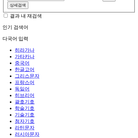
상세검색
결과 내 재검색
인기 검색어
다국어 입력
히라가나
가타카나
중국어
한글고어
그리스문자
프랑스어
독일어
히브리어
괄호기호
학술기호
기술기호
첨자기호
라틴문자
러시아문자