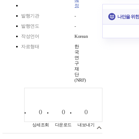
혜
정
발행기관
-
나만을 위한
발행연도
-
작성언어
Korean
자료형태
한
국
연
구
재
단
(NRF)
0
0
0
상세조회
다운로드
내보내기