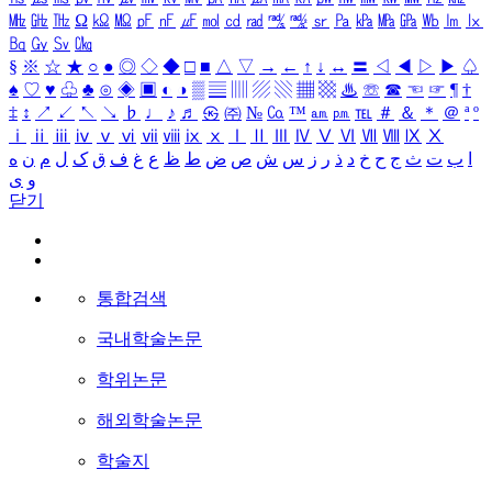
㎒
㎓
㎔
Ω
㏀
㏁
㎊
㎋
㎌
㏖
㏅
㎭
㎮
㎯
㏛
㎩
㎪
㎫
㎬
㏝
㏐
㏓
㏃
㏉
㏜
㏆
§
※
☆
★
○
●
◎
◇
◆
□
■
△
▽
→
←
↑
↓
↔
〓
◁
◀
▷
▶
♤
♠
♡
♥
♧
♣
⊙
◈
▣
◐
◑
▒
▤
▥
▨
▧
▦
▩
♨
☏
☎
☜
☞
¶
†
‡
↕
↗
↙
↖
↘
♭
♩
♪
♬
㉿
㈜
№
㏇
™
㏂
㏘
℡
＃
＆
＊
＠
ª
º
ⅰ
ⅱ
ⅲ
ⅳ
ⅴ
ⅵ
ⅶ
ⅷ
ⅸ
ⅹ
Ⅰ
Ⅱ
Ⅲ
Ⅳ
Ⅴ
Ⅵ
Ⅶ
Ⅷ
Ⅸ
Ⅹ
ا
ب
ت
ث
ج
ح
خ
د
ذ
ر
ز
س
ش
ص
ض
ط
ظ
ع
غ
ف
ق
ک
ل
م
ن
ه
و
ی
닫기
통합검색
국내학술논문
학위논문
해외학술논문
학술지