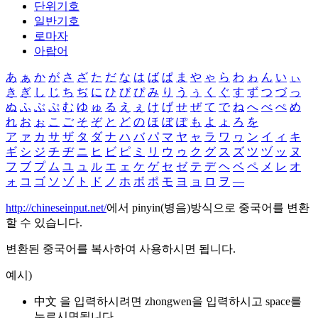
단위기호
일반기호
로마자
아랍어
あ
ぁ
か
が
さ
ざ
た
だ
な
は
ば
ぱ
ま
や
ゃ
ら
わ
ゎ
ん
い
ぃ
き
ぎ
し
じ
ち
ぢ
に
ひ
び
ぴ
み
り
う
ぅ
く
ぐ
す
ず
つ
づ
っ
ぬ
ふ
ぶ
ぷ
む
ゆ
ゅ
る
え
ぇ
け
げ
せ
ぜ
て
で
ね
へ
べ
ぺ
め
れ
お
ぉ
こ
ご
そ
ぞ
と
ど
の
ほ
ぼ
ぽ
も
よ
ょ
ろ
を
ア
ァ
カ
サ
ザ
タ
ダ
ナ
ハ
バ
パ
マ
ヤ
ャ
ラ
ワ
ヮ
ン
イ
ィ
キ
ギ
シ
ジ
チ
ヂ
ニ
ヒ
ビ
ピ
ミ
リ
ウ
ゥ
ク
グ
ス
ズ
ツ
ヅ
ッ
ヌ
フ
ブ
プ
ム
ユ
ュ
ル
エ
ェ
ケ
ゲ
セ
ゼ
テ
デ
ヘ
ベ
ペ
メ
レ
オ
ォ
コ
ゴ
ソ
ゾ
ト
ド
ノ
ホ
ボ
ポ
モ
ヨ
ョ
ロ
ヲ
―
http://chineseinput.net/
에서 pinyin(병음)방식으로 중국어를 변환
할 수 있습니다.
변환된 중국어를 복사하여 사용하시면 됩니다.
예시)
中文 을 입력하시려면
zhongwen
을 입력하시고 space를
누르시면됩니다.