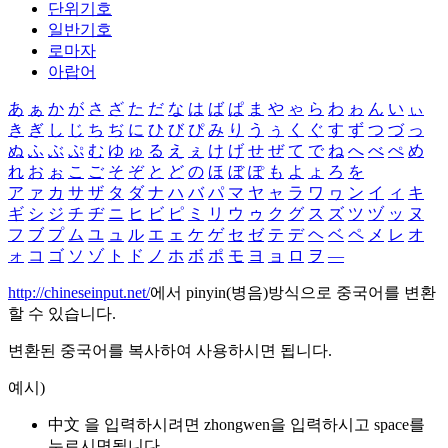
단위기호
일반기호
로마자
아랍어
あ
ぁ
か
が
さ
ざ
た
だ
な
は
ば
ぱ
ま
や
ゃ
ら
わ
ゎ
ん
い
ぃ
き
ぎ
し
じ
ち
ぢ
に
ひ
び
ぴ
み
り
う
ぅ
く
ぐ
す
ず
つ
づ
っ
ぬ
ふ
ぶ
ぷ
む
ゆ
ゅ
る
え
ぇ
け
げ
せ
ぜ
て
で
ね
へ
べ
ぺ
め
れ
お
ぉ
こ
ご
そ
ぞ
と
ど
の
ほ
ぼ
ぽ
も
よ
ょ
ろ
を
ア
ァ
カ
サ
ザ
タ
ダ
ナ
ハ
バ
パ
マ
ヤ
ャ
ラ
ワ
ヮ
ン
イ
ィ
キ
ギ
シ
ジ
チ
ヂ
ニ
ヒ
ビ
ピ
ミ
リ
ウ
ゥ
ク
グ
ス
ズ
ツ
ヅ
ッ
ヌ
フ
ブ
プ
ム
ユ
ュ
ル
エ
ェ
ケ
ゲ
セ
ゼ
テ
デ
ヘ
ベ
ペ
メ
レ
オ
ォ
コ
ゴ
ソ
ゾ
ト
ド
ノ
ホ
ボ
ポ
モ
ヨ
ョ
ロ
ヲ
―
http://chineseinput.net/
에서 pinyin(병음)방식으로 중국어를 변환
할 수 있습니다.
변환된 중국어를 복사하여 사용하시면 됩니다.
예시)
中文 을 입력하시려면
zhongwen
을 입력하시고 space를
누르시면됩니다.