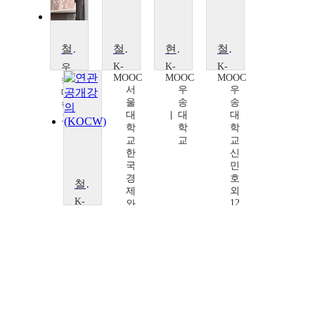
철도의 역사와 발전
철도를 통해 본 동아시아 근현대사
현대철도의 이해
철도인프라 BIM 활용기술
K-
K-
K-
우
MOOC
MOOC
MOOC
송
서
우
우
대
울
송
송
학
대
대
대
교
학
학
학
이
교
교
교
용
한
신
상
국
민
경
호
철도인프라 BIM 활용기술
제
외
K-
12
와
MOOC
명
K
우
학
(김
송
술
진
대
확
만,
학
산
최
교
연
재
신
구
웅,
민
센
김
호