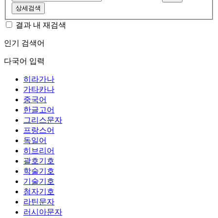
상세검색
결과 내 재검색
인기 검색어
다국어 입력
히라가나
가타카나
중국어
한글고어
그리스문자
프랑스어
독일어
히브리어
괄호기호
학술기호
기술기호
첨자기호
라틴문자
러시아문자