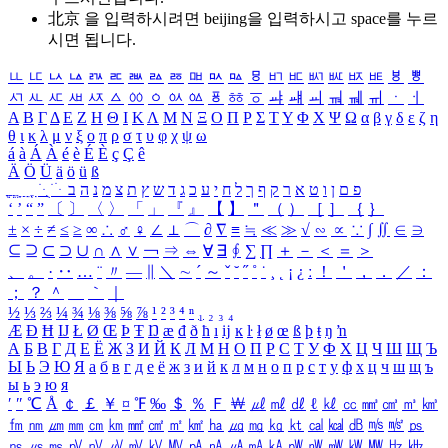
北京 을 입력하시려면
beijing
을 입력하시고 space를 누르
시면 됩니다.
ㅥ
ㅦ
ㅧ
ㅨ
ㅩ
ㅪ
ㅫ
ㅬ
ㅭ
ㅮ
ㅯ
ㅰ
ㅱ
ㅲ
ㅳ
ㅴ
ㅵ
ㅶ
ㅷ
ㅸ
ㅹ
ㅺ
ㅻ
ㅼ
ㅽ
ㅾ
ㅿ
ㆀ
ㆁ
ㆂ
ㆃ
ㆄ
ㆅ
ㆆ
ㆇ
ㆈ
ㆉ
ㆊ
ㆋ
ㆌ
ㆍ
ㆎ
Α
Β
Γ
Δ
Ε
Ζ
Η
Θ
Ι
Κ
Λ
Μ
Ν
Ξ
Ο
Π
Ρ
Σ
Τ
Υ
Φ
Χ
Ψ
Ω
α
β
γ
δ
ε
ζ
η
θ
ι
κ
λ
μ
ν
ξ
ο
π
ρ
σ
τ
υ
φ
χ
ψ
ω
á
à
Á
À
é
è
É
È
ç
Ç
ê
Ä
Ö
Ü
ä
ö
ü
ß
ְ
ֳ
ֲ
ֱ
ָ
ַ
ֵ
ֶ
ִ
ֹ
ּ
ֻ
ׂ
ׁ
ּ
ב
ה
נ
מ
צ
ת
ץ
ש
ד
ג
כ
ע
י
ח
ל
ך
ף
ק
ר
א
ט
ו
ן
ם
פ
‘
’
“
”
〔
〕
〈
〉
「
」
『
』
【
】
＂
（
）
［
］
｛
｝
±
×
÷
≠
≤
≥
∞
∴
♂
♀
∠
⊥
⌒
∂
∇
≡
≒
≪
≫
√
∽
∝
∵
∫
∬
∈
∋
⊆
⊇
⊂
⊃
∪
∩
∧
∨
￢
⇒
⇔
∀
∃
∮
∑
∏
＋
－
＜
＝
＞
、
。
·
‥
…
¨
〃
―
∥
＼
∼
´
～
ˇ
˘
˝
˚
˙
¸
˛
¡
¿
ː
！
＇
，
．
／
：
；
？
＾
＿
｀
｜
½
⅓
⅔
¼
¾
⅛
⅜
⅝
⅞
¹
²
³
⁴
ⁿ
₁
₂
₃
₄
Æ
Ð
Ħ
Ĳ
Ł
Ø
Œ
Þ
Ŧ
Ŋ
æ
đ
ð
ħ
ı
ĳ
ĸ
ŀ
ł
ø
œ
ß
þ
ŧ
ŋ
ŉ
А
Б
В
Г
Д
Е
Ё
Ж
З
И
Й
К
Л
М
Н
О
П
Р
С
Т
У
Ф
Х
Ц
Ч
Ш
Щ
Ъ
Ы
Ь
Э
Ю
Я
а
б
в
г
д
е
ё
ж
з
и
й
к
л
м
н
о
п
р
с
т
у
ф
х
ц
ч
ш
щ
ъ
ы
ь
э
ю
я
′
″
℃
Å
￠
￡
￥
¤
℉
‰
＄
％
Ｆ
￦
㎕
㎖
㎗
ℓ
㎘
㏄
㎣
㎤
㎥
㎦
㎙
㎚
㎛
㎜
㎝
㎞
㎟
㎠
㎡
㎢
㏊
㎍
㎎
㎏
㏏
㎈
㎉
㏈
㎧
㎨
㎰
㎱
㎲
㎳
㎴
㎵
㎶
㎷
㎸
㎹
㎀
㎁
㎂
㎃
㎄
㎺
㎻
㎽
㎾
㎿
㎐
㎑