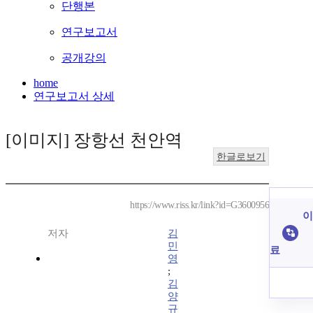
단행본
연구보고서
공개강의
home
연구보고서 상세
[이미지] 장항선 천안역
한글로보기
https://www.riss.kr/link?id=G3600956
이
저자
김
민
료
영
;
김
양
규