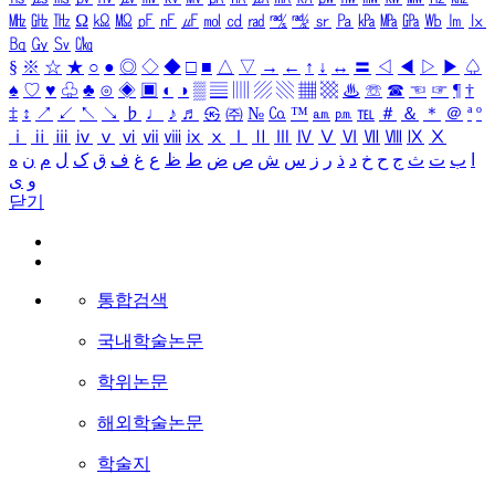
㎒
㎓
㎔
Ω
㏀
㏁
㎊
㎋
㎌
㏖
㏅
㎭
㎮
㎯
㏛
㎩
㎪
㎫
㎬
㏝
㏐
㏓
㏃
㏉
㏜
㏆
§
※
☆
★
○
●
◎
◇
◆
□
■
△
▽
→
←
↑
↓
↔
〓
◁
◀
▷
▶
♤
♠
♡
♥
♧
♣
⊙
◈
▣
◐
◑
▒
▤
▥
▨
▧
▦
▩
♨
☏
☎
☜
☞
¶
†
‡
↕
↗
↙
↖
↘
♭
♩
♪
♬
㉿
㈜
№
㏇
™
㏂
㏘
℡
＃
＆
＊
＠
ª
º
ⅰ
ⅱ
ⅲ
ⅳ
ⅴ
ⅵ
ⅶ
ⅷ
ⅸ
ⅹ
Ⅰ
Ⅱ
Ⅲ
Ⅳ
Ⅴ
Ⅵ
Ⅶ
Ⅷ
Ⅸ
Ⅹ
ا
ب
ت
ث
ج
ح
خ
د
ذ
ر
ز
س
ش
ص
ض
ط
ظ
ع
غ
ف
ق
ک
ل
م
ن
ه
و
ی
닫기
통합검색
국내학술논문
학위논문
해외학술논문
학술지