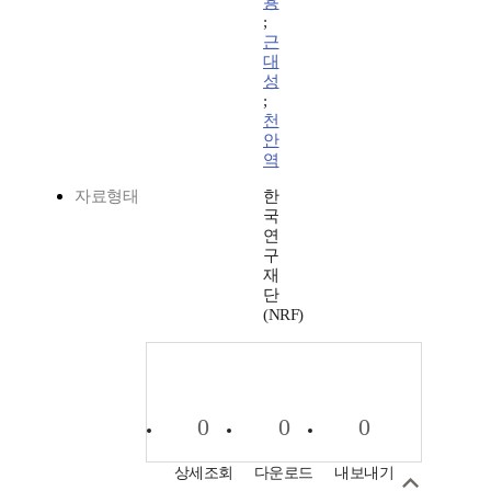
용
;
근
대
성
;
천
안
역
자료형태
한
국
연
구
재
단
(NRF)
0
0
0
상세조회
다운로드
내보내기