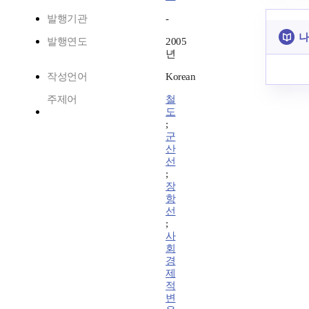
발행기관
-
나
발행연도
2005
년
작성언어
Korean
주제어
철
도
;
군
산
선
;
장
항
선
;
사
회
경
제
적
변