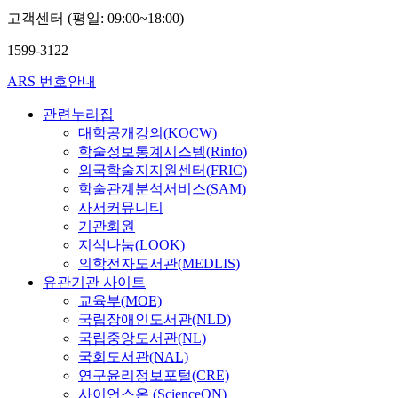
터
성
외
고객센터 (평일: 09:00~18:00)
임
훈,
12
채
최
명
1599-3122
성
용
(김
호,
진
ARS 번호안내
김
만,
환
최
관련누리집
용,
재
이
대학공개강의(KOCW)
웅,
상
학술정보통계시스템(Rinfo)
김
호,
외국학술지지원센터(FRIC)
성
이
학술관계분석서비스(SAM)
훈,
일
최
사서커뮤니티
수,
용
기관회원
강
호,
인
지식나눔(LOOK)
김
석,
의학전자도서관(MEDLIS)
환
강
유관기관 사이트
용,
태
교육부(MOE)
이
욱,
상
국립장애인도서관(NLD)
김
호,
국립중앙도서관(NL)
영
이
휘,
국회도서관(NAL)
일
강
연구윤리정보포털(CRE)
수,
전
사이언스온 (ScienceON)
강