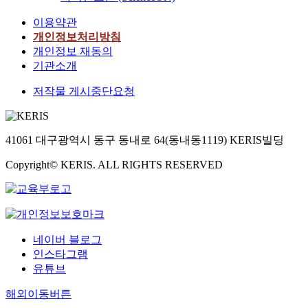
용,
인
이
이용약관
석,
화
강
개인정보처리방침
형)
태
개인정보 재동의
욱,
기관소개
김
영
저작물 게시중단요청
휘,
강
전
용,
41061 대구광역시 동구 동내로 64(동내동1119) KERIS빌딩
이
화
Copyright© KERIS. ALL RIGHTS RESERVED
형)
네이버 블로그
인스타그램
유튜브
해외이동버튼