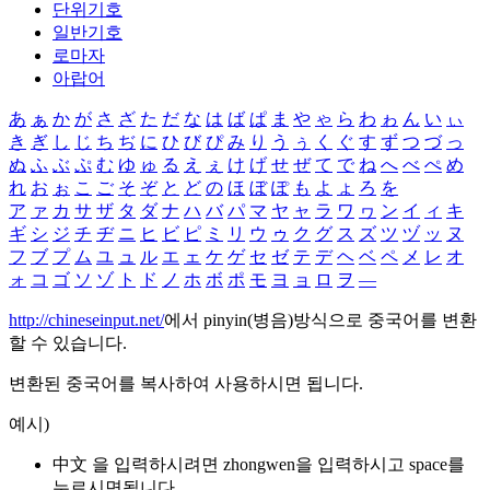
단위기호
일반기호
로마자
아랍어
あ
ぁ
か
が
さ
ざ
た
だ
な
は
ば
ぱ
ま
や
ゃ
ら
わ
ゎ
ん
い
ぃ
き
ぎ
し
じ
ち
ぢ
に
ひ
び
ぴ
み
り
う
ぅ
く
ぐ
す
ず
つ
づ
っ
ぬ
ふ
ぶ
ぷ
む
ゆ
ゅ
る
え
ぇ
け
げ
せ
ぜ
て
で
ね
へ
べ
ぺ
め
れ
お
ぉ
こ
ご
そ
ぞ
と
ど
の
ほ
ぼ
ぽ
も
よ
ょ
ろ
を
ア
ァ
カ
サ
ザ
タ
ダ
ナ
ハ
バ
パ
マ
ヤ
ャ
ラ
ワ
ヮ
ン
イ
ィ
キ
ギ
シ
ジ
チ
ヂ
ニ
ヒ
ビ
ピ
ミ
リ
ウ
ゥ
ク
グ
ス
ズ
ツ
ヅ
ッ
ヌ
フ
ブ
プ
ム
ユ
ュ
ル
エ
ェ
ケ
ゲ
セ
ゼ
テ
デ
ヘ
ベ
ペ
メ
レ
オ
ォ
コ
ゴ
ソ
ゾ
ト
ド
ノ
ホ
ボ
ポ
モ
ヨ
ョ
ロ
ヲ
―
http://chineseinput.net/
에서 pinyin(병음)방식으로 중국어를 변환
할 수 있습니다.
변환된 중국어를 복사하여 사용하시면 됩니다.
예시)
中文 을 입력하시려면
zhongwen
을 입력하시고 space를
누르시면됩니다.