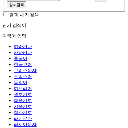
상세검색
결과 내 재검색
인기 검색어
다국어 입력
히라가나
가타카나
중국어
한글고어
그리스문자
프랑스어
독일어
히브리어
괄호기호
학술기호
기술기호
첨자기호
라틴문자
러시아문자