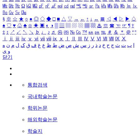
㎒
㎓
㎔
Ω
㏀
㏁
㎊
㎋
㎌
㏖
㏅
㎭
㎮
㎯
㏛
㎩
㎪
㎫
㎬
㏝
㏐
㏓
㏃
㏉
㏜
㏆
§
※
☆
★
○
●
◎
◇
◆
□
■
△
▽
→
←
↑
↓
↔
〓
◁
◀
▷
▶
♤
♠
♡
♥
♧
♣
⊙
◈
▣
◐
◑
▒
▤
▥
▨
▧
▦
▩
♨
☏
☎
☜
☞
¶
†
‡
↕
↗
↙
↖
↘
♭
♩
♪
♬
㉿
㈜
№
㏇
™
㏂
㏘
℡
＃
＆
＊
＠
ª
º
ⅰ
ⅱ
ⅲ
ⅳ
ⅴ
ⅵ
ⅶ
ⅷ
ⅸ
ⅹ
Ⅰ
Ⅱ
Ⅲ
Ⅳ
Ⅴ
Ⅵ
Ⅶ
Ⅷ
Ⅸ
Ⅹ
ا
ب
ت
ث
ج
ح
خ
د
ذ
ر
ز
س
ش
ص
ض
ط
ظ
ع
غ
ف
ق
ک
ل
م
ن
ه
و
ی
닫기
통합검색
국내학술논문
학위논문
해외학술논문
학술지