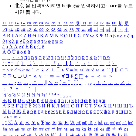
北京 을 입력하시려면
beijing
을 입력하시고 space를 누르
시면 됩니다.
ㅥ
ㅦ
ㅧ
ㅨ
ㅩ
ㅪ
ㅫ
ㅬ
ㅭ
ㅮ
ㅯ
ㅰ
ㅱ
ㅲ
ㅳ
ㅴ
ㅵ
ㅶ
ㅷ
ㅸ
ㅹ
ㅺ
ㅻ
ㅼ
ㅽ
ㅾ
ㅿ
ㆀ
ㆁ
ㆂ
ㆃ
ㆄ
ㆅ
ㆆ
ㆇ
ㆈ
ㆉ
ㆊ
ㆋ
ㆌ
ㆍ
ㆎ
Α
Β
Γ
Δ
Ε
Ζ
Η
Θ
Ι
Κ
Λ
Μ
Ν
Ξ
Ο
Π
Ρ
Σ
Τ
Υ
Φ
Χ
Ψ
Ω
α
β
γ
δ
ε
ζ
η
θ
ι
κ
λ
μ
ν
ξ
ο
π
ρ
σ
τ
υ
φ
χ
ψ
ω
á
à
Á
À
é
è
É
È
ç
Ç
ê
Ä
Ö
Ü
ä
ö
ü
ß
ְ
ֳ
ֲ
ֱ
ָ
ַ
ֵ
ֶ
ִ
ֹ
ּ
ֻ
ׂ
ׁ
ּ
ב
ה
נ
מ
צ
ת
ץ
ש
ד
ג
כ
ע
י
ח
ל
ך
ף
ק
ר
א
ט
ו
ן
ם
פ
‘
’
“
”
〔
〕
〈
〉
「
」
『
』
【
】
＂
（
）
［
］
｛
｝
±
×
÷
≠
≤
≥
∞
∴
♂
♀
∠
⊥
⌒
∂
∇
≡
≒
≪
≫
√
∽
∝
∵
∫
∬
∈
∋
⊆
⊇
⊂
⊃
∪
∩
∧
∨
￢
⇒
⇔
∀
∃
∮
∑
∏
＋
－
＜
＝
＞
、
。
·
‥
…
¨
〃
―
∥
＼
∼
´
～
ˇ
˘
˝
˚
˙
¸
˛
¡
¿
ː
！
＇
，
．
／
：
；
？
＾
＿
｀
｜
½
⅓
⅔
¼
¾
⅛
⅜
⅝
⅞
¹
²
³
⁴
ⁿ
₁
₂
₃
₄
Æ
Ð
Ħ
Ĳ
Ł
Ø
Œ
Þ
Ŧ
Ŋ
æ
đ
ð
ħ
ı
ĳ
ĸ
ŀ
ł
ø
œ
ß
þ
ŧ
ŋ
ŉ
А
Б
В
Г
Д
Е
Ё
Ж
З
И
Й
К
Л
М
Н
О
П
Р
С
Т
У
Ф
Х
Ц
Ч
Ш
Щ
Ъ
Ы
Ь
Э
Ю
Я
а
б
в
г
д
е
ё
ж
з
и
й
к
л
м
н
о
п
р
с
т
у
ф
х
ц
ч
ш
щ
ъ
ы
ь
э
ю
я
′
″
℃
Å
￠
￡
￥
¤
℉
‰
＄
％
Ｆ
￦
㎕
㎖
㎗
ℓ
㎘
㏄
㎣
㎤
㎥
㎦
㎙
㎚
㎛
㎜
㎝
㎞
㎟
㎠
㎡
㎢
㏊
㎍
㎎
㎏
㏏
㎈
㎉
㏈
㎧
㎨
㎰
㎱
㎲
㎳
㎴
㎵
㎶
㎷
㎸
㎹
㎀
㎁
㎂
㎃
㎄
㎺
㎻
㎽
㎾
㎿
㎐
㎑