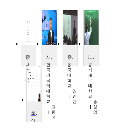
중급회계연습
재무회계
중급회계1
IFRS회계원리
나
한
동
웅
사
국
국
지
렛
외
대
세
대
국
학
무
학
어
교
대
교
대
임
학
박
학
영
교
현
교
관
송
재
고
상
완
엽
회계원리(1)
석
인
천