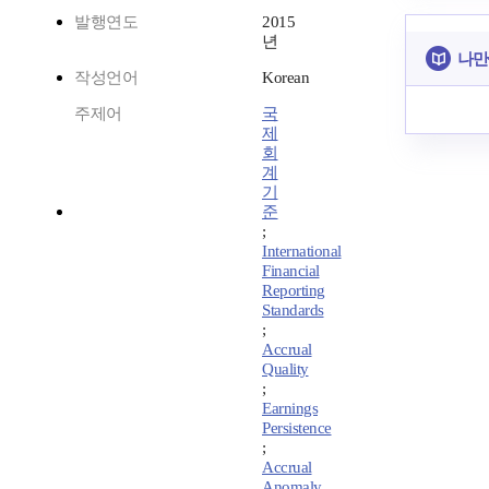
발행연도
2015
년
나만
작성언어
Korean
주제어
국
제
회
계
기
준
;
International
Financial
Reporting
Standards
;
Accrual
Quality
;
Earnings
Persistence
;
Accrual
Anomaly