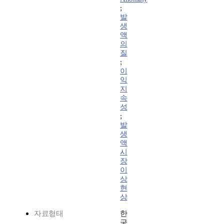
;
발
생
액
의
질
;
이
익
지
속
성
;
발
생
액
시
장
이
상
현
상
자료형태
한
국