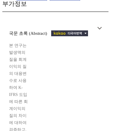
부가정보
국문 초록 (Abstract)
본 연구는
발생액의
질을 회계
이익의 질
의 대용변
수로 사용
하여 K-
IFRS 도입
에 따른 회
계이익의
질의 차이
에 대하여
검증하고,