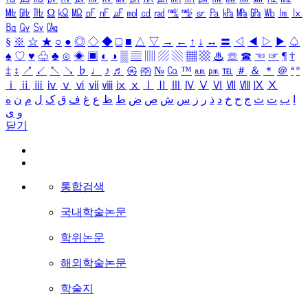
㎒
㎓
㎔
Ω
㏀
㏁
㎊
㎋
㎌
㏖
㏅
㎭
㎮
㎯
㏛
㎩
㎪
㎫
㎬
㏝
㏐
㏓
㏃
㏉
㏜
㏆
§
※
☆
★
○
●
◎
◇
◆
□
■
△
▽
→
←
↑
↓
↔
〓
◁
◀
▷
▶
♤
♠
♡
♥
♧
♣
⊙
◈
▣
◐
◑
▒
▤
▥
▨
▧
▦
▩
♨
☏
☎
☜
☞
¶
†
‡
↕
↗
↙
↖
↘
♭
♩
♪
♬
㉿
㈜
№
㏇
™
㏂
㏘
℡
＃
＆
＊
＠
ª
º
ⅰ
ⅱ
ⅲ
ⅳ
ⅴ
ⅵ
ⅶ
ⅷ
ⅸ
ⅹ
Ⅰ
Ⅱ
Ⅲ
Ⅳ
Ⅴ
Ⅵ
Ⅶ
Ⅷ
Ⅸ
Ⅹ
ا
ب
ت
ث
ج
ح
خ
د
ذ
ر
ز
س
ش
ص
ض
ط
ظ
ع
غ
ف
ق
ک
ل
م
ن
ه
و
ی
닫기
통합검색
국내학술논문
학위논문
해외학술논문
학술지