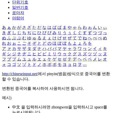
단위기호
일반기호
로마자
아랍어
あ
ぁ
か
が
さ
ざ
た
だ
な
は
ば
ぱ
ま
や
ゃ
ら
わ
ゎ
ん
い
ぃ
き
ぎ
し
じ
ち
ぢ
に
ひ
び
ぴ
み
り
う
ぅ
く
ぐ
す
ず
つ
づ
っ
ぬ
ふ
ぶ
ぷ
む
ゆ
ゅ
る
え
ぇ
け
げ
せ
ぜ
て
で
ね
へ
べ
ぺ
め
れ
お
ぉ
こ
ご
そ
ぞ
と
ど
の
ほ
ぼ
ぽ
も
よ
ょ
ろ
を
ア
ァ
カ
サ
ザ
タ
ダ
ナ
ハ
バ
パ
マ
ヤ
ャ
ラ
ワ
ヮ
ン
イ
ィ
キ
ギ
シ
ジ
チ
ヂ
ニ
ヒ
ビ
ピ
ミ
リ
ウ
ゥ
ク
グ
ス
ズ
ツ
ヅ
ッ
ヌ
フ
ブ
プ
ム
ユ
ュ
ル
エ
ェ
ケ
ゲ
セ
ゼ
テ
デ
ヘ
ベ
ペ
メ
レ
オ
ォ
コ
ゴ
ソ
ゾ
ト
ド
ノ
ホ
ボ
ポ
モ
ヨ
ョ
ロ
ヲ
―
http://chineseinput.net/
에서 pinyin(병음)방식으로 중국어를 변환
할 수 있습니다.
변환된 중국어를 복사하여 사용하시면 됩니다.
예시)
中文 을 입력하시려면
zhongwen
을 입력하시고 space를
누르시면됩니다.