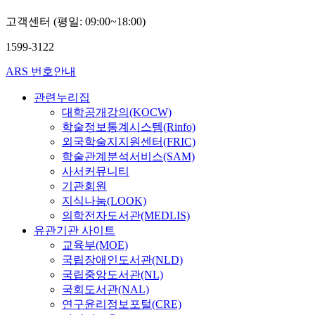
고객센터 (평일: 09:00~18:00)
1599-3122
ARS 번호안내
관련누리집
대학공개강의(KOCW)
학술정보통계시스템(Rinfo)
외국학술지지원센터(FRIC)
학술관계분석서비스(SAM)
사서커뮤니티
기관회원
지식나눔(LOOK)
의학전자도서관(MEDLIS)
유관기관 사이트
교육부(MOE)
국립장애인도서관(NLD)
국립중앙도서관(NL)
국회도서관(NAL)
연구윤리정보포털(CRE)