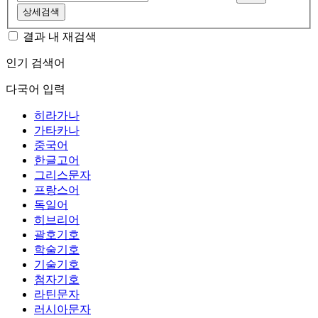
상세검색
결과 내 재검색
인기 검색어
다국어 입력
히라가나
가타카나
중국어
한글고어
그리스문자
프랑스어
독일어
히브리어
괄호기호
학술기호
기술기호
첨자기호
라틴문자
러시아문자