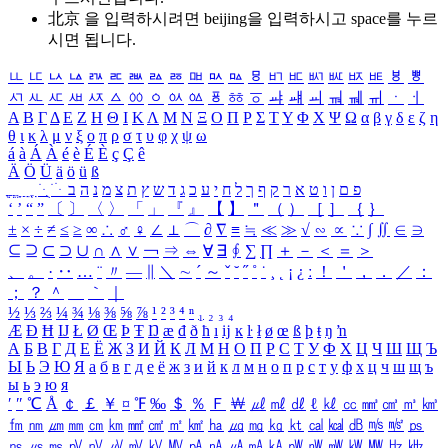
北京 을 입력하시려면
beijing
을 입력하시고 space를 누르
시면 됩니다.
ㅥ
ㅦ
ㅧ
ㅨ
ㅩ
ㅪ
ㅫ
ㅬ
ㅭ
ㅮ
ㅯ
ㅰ
ㅱ
ㅲ
ㅳ
ㅴ
ㅵ
ㅶ
ㅷ
ㅸ
ㅹ
ㅺ
ㅻ
ㅼ
ㅽ
ㅾ
ㅿ
ㆀ
ㆁ
ㆂ
ㆃ
ㆄ
ㆅ
ㆆ
ㆇ
ㆈ
ㆉ
ㆊ
ㆋ
ㆌ
ㆍ
ㆎ
Α
Β
Γ
Δ
Ε
Ζ
Η
Θ
Ι
Κ
Λ
Μ
Ν
Ξ
Ο
Π
Ρ
Σ
Τ
Υ
Φ
Χ
Ψ
Ω
α
β
γ
δ
ε
ζ
η
θ
ι
κ
λ
μ
ν
ξ
ο
π
ρ
σ
τ
υ
φ
χ
ψ
ω
á
à
Á
À
é
è
É
È
ç
Ç
ê
Ä
Ö
Ü
ä
ö
ü
ß
ְ
ֳ
ֲ
ֱ
ָ
ַ
ֵ
ֶ
ִ
ֹ
ּ
ֻ
ׂ
ׁ
ּ
ב
ה
נ
מ
צ
ת
ץ
ש
ד
ג
כ
ע
י
ח
ל
ך
ף
ק
ר
א
ט
ו
ן
ם
פ
‘
’
“
”
〔
〕
〈
〉
「
」
『
』
【
】
＂
（
）
［
］
｛
｝
±
×
÷
≠
≤
≥
∞
∴
♂
♀
∠
⊥
⌒
∂
∇
≡
≒
≪
≫
√
∽
∝
∵
∫
∬
∈
∋
⊆
⊇
⊂
⊃
∪
∩
∧
∨
￢
⇒
⇔
∀
∃
∮
∑
∏
＋
－
＜
＝
＞
、
。
·
‥
…
¨
〃
―
∥
＼
∼
´
～
ˇ
˘
˝
˚
˙
¸
˛
¡
¿
ː
！
＇
，
．
／
：
；
？
＾
＿
｀
｜
½
⅓
⅔
¼
¾
⅛
⅜
⅝
⅞
¹
²
³
⁴
ⁿ
₁
₂
₃
₄
Æ
Ð
Ħ
Ĳ
Ł
Ø
Œ
Þ
Ŧ
Ŋ
æ
đ
ð
ħ
ı
ĳ
ĸ
ŀ
ł
ø
œ
ß
þ
ŧ
ŋ
ŉ
А
Б
В
Г
Д
Е
Ё
Ж
З
И
Й
К
Л
М
Н
О
П
Р
С
Т
У
Ф
Х
Ц
Ч
Ш
Щ
Ъ
Ы
Ь
Э
Ю
Я
а
б
в
г
д
е
ё
ж
з
и
й
к
л
м
н
о
п
р
с
т
у
ф
х
ц
ч
ш
щ
ъ
ы
ь
э
ю
я
′
″
℃
Å
￠
￡
￥
¤
℉
‰
＄
％
Ｆ
￦
㎕
㎖
㎗
ℓ
㎘
㏄
㎣
㎤
㎥
㎦
㎙
㎚
㎛
㎜
㎝
㎞
㎟
㎠
㎡
㎢
㏊
㎍
㎎
㎏
㏏
㎈
㎉
㏈
㎧
㎨
㎰
㎱
㎲
㎳
㎴
㎵
㎶
㎷
㎸
㎹
㎀
㎁
㎂
㎃
㎄
㎺
㎻
㎽
㎾
㎿
㎐
㎑