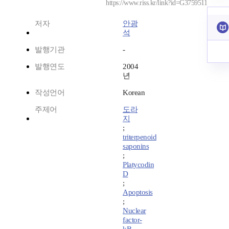
https://www.riss.kr/link?id=G3759511
저자
안광
석
발행기관
-
발행연도
2004
년
작성언어
Korean
주제어
도라
지
;
triterpenoid
saponins
;
Platycodin
D
;
Apoptosis
;
Nuclear
factor-