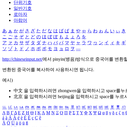
단위기호
일반기호
로마자
아랍어
あ
ぁ
か
が
さ
ざ
た
だ
な
は
ば
ぱ
ま
や
ゃ
ら
わ
ゎ
ん
い
ぃ
き
こ
ご
そ
ぞ
と
ど
の
ほ
ぼ
ぽ
も
よ
ょ
ろ
を
ア
ァ
カ
サ
ザ
タ
ダ
ナ
ハ
バ
パ
マ
ヤ
ャ
ラ
ワ
ヮ
ン
イ
ィ
キ
ギ
ソ
ゾ
ト
ド
ノ
ホ
ボ
ポ
モ
ヨ
ョ
ロ
ヲ
―
http://chineseinput.net/
에서 pinyin(병음)방식으로 중국어를 변환
변환된 중국어를 복사하여 사용하시면 됩니다.
예시)
中文 을 입력하시려면
zhongwen
을 입력하시고 space를
北京 을 입력하시려면
beijing
을 입력하시고 space를 누르
ㅥ
ㅦ
ㅧ
ㅨ
ㅩ
ㅪ
ㅫ
ㅬ
ㅭ
ㅮ
ㅯ
ㅰ
ㅱ
ㅲ
ㅳ
ㅴ
ㅵ
ㅶ
ㅷ
ㅸ
ㅹ
ㅺ
Α
Β
Γ
Δ
Ε
Ζ
Η
Θ
Ι
Κ
Λ
Μ
Ν
Ξ
Ο
Π
Ρ
Σ
Τ
Υ
Φ
Χ
Ψ
Ω
α
β
γ
δ
ε
ζ
η
á
à
Á
À
é
è
É
È
ç
Ç
ê
Ä
Ö
Ü
ä
ö
ü
ß