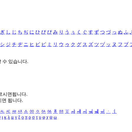
ぎ
し
じ
ち
ぢ
に
ひ
び
ぴ
み
り
う
ぅ
く
ぐ
す
ず
つ
づ
っ
ぬ
ふ
シ
ジ
チ
ヂ
ニ
ヒ
ビ
ピ
ミ
リ
ウ
ゥ
ク
グ
ス
ズ
ツ
ヅ
ッ
ヌ
フ
ブ
할 수 있습니다.
누르시면됩니다.
시면 됩니다.
ㅻ
ㅼ
ㅽ
ㅾ
ㅿ
ㆀ
ㆁ
ㆂ
ㆃ
ㆄ
ㆅ
ㆆ
ㆇ
ㆈ
ㆉ
ㆊ
ㆋ
ㆌ
ㆍ
ㆎ
θ
ι
κ
λ
μ
ν
ξ
ο
π
ρ
σ
τ
υ
φ
χ
ψ
ω