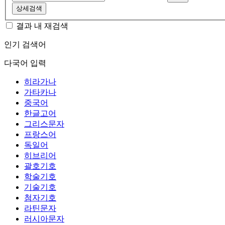
상세검색
결과 내 재검색
인기 검색어
다국어 입력
히라가나
가타카나
중국어
한글고어
그리스문자
프랑스어
독일어
히브리어
괄호기호
학술기호
기술기호
첨자기호
라틴문자
러시아문자