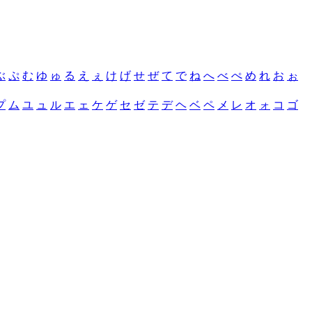
ぶ
ぷ
む
ゆ
ゅ
る
え
ぇ
け
げ
せ
ぜ
て
で
ね
へ
べ
ぺ
め
れ
お
ぉ
プ
ム
ユ
ュ
ル
エ
ェ
ケ
ゲ
セ
ゼ
テ
デ
ヘ
ベ
ペ
メ
レ
オ
ォ
コ
ゴ