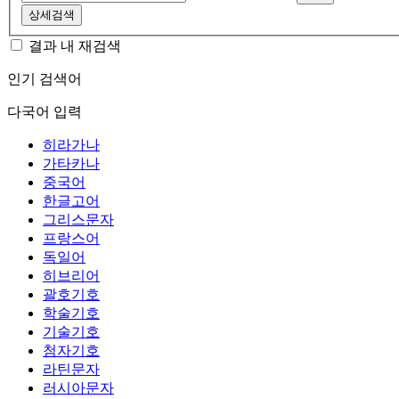
상세검색
결과 내 재검색
인기 검색어
다국어 입력
히라가나
가타카나
중국어
한글고어
그리스문자
프랑스어
독일어
히브리어
괄호기호
학술기호
기술기호
첨자기호
라틴문자
러시아문자