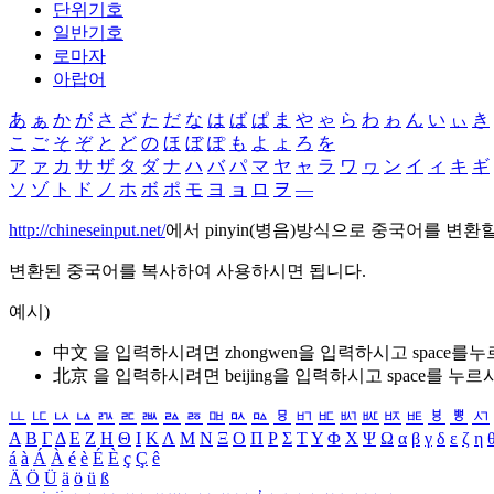
단위기호
일반기호
로마자
아랍어
あ
ぁ
か
が
さ
ざ
た
だ
な
は
ば
ぱ
ま
や
ゃ
ら
わ
ゎ
ん
い
ぃ
き
こ
ご
そ
ぞ
と
ど
の
ほ
ぼ
ぽ
も
よ
ょ
ろ
を
ア
ァ
カ
サ
ザ
タ
ダ
ナ
ハ
バ
パ
マ
ヤ
ャ
ラ
ワ
ヮ
ン
イ
ィ
キ
ギ
ソ
ゾ
ト
ド
ノ
ホ
ボ
ポ
モ
ヨ
ョ
ロ
ヲ
―
http://chineseinput.net/
에서 pinyin(병음)방식으로 중국어를 변환
변환된 중국어를 복사하여 사용하시면 됩니다.
예시)
中文 을 입력하시려면
zhongwen
을 입력하시고 space를
北京 을 입력하시려면
beijing
을 입력하시고 space를 누르
ㅥ
ㅦ
ㅧ
ㅨ
ㅩ
ㅪ
ㅫ
ㅬ
ㅭ
ㅮ
ㅯ
ㅰ
ㅱ
ㅲ
ㅳ
ㅴ
ㅵ
ㅶ
ㅷ
ㅸ
ㅹ
ㅺ
Α
Β
Γ
Δ
Ε
Ζ
Η
Θ
Ι
Κ
Λ
Μ
Ν
Ξ
Ο
Π
Ρ
Σ
Τ
Υ
Φ
Χ
Ψ
Ω
α
β
γ
δ
ε
ζ
η
á
à
Á
À
é
è
É
È
ç
Ç
ê
Ä
Ö
Ü
ä
ö
ü
ß