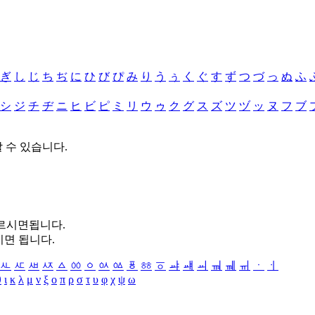
ぎ
し
じ
ち
ぢ
に
ひ
び
ぴ
み
り
う
ぅ
く
ぐ
す
ず
つ
づ
っ
ぬ
ふ
シ
ジ
チ
ヂ
ニ
ヒ
ビ
ピ
ミ
リ
ウ
ゥ
ク
グ
ス
ズ
ツ
ヅ
ッ
ヌ
フ
ブ
할 수 있습니다.
누르시면됩니다.
시면 됩니다.
ㅻ
ㅼ
ㅽ
ㅾ
ㅿ
ㆀ
ㆁ
ㆂ
ㆃ
ㆄ
ㆅ
ㆆ
ㆇ
ㆈ
ㆉ
ㆊ
ㆋ
ㆌ
ㆍ
ㆎ
θ
ι
κ
λ
μ
ν
ξ
ο
π
ρ
σ
τ
υ
φ
χ
ψ
ω