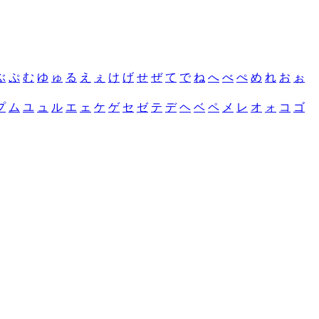
ぶ
ぷ
む
ゆ
ゅ
る
え
ぇ
け
げ
せ
ぜ
て
で
ね
へ
べ
ぺ
め
れ
お
ぉ
プ
ム
ユ
ュ
ル
エ
ェ
ケ
ゲ
セ
ゼ
テ
デ
ヘ
ベ
ペ
メ
レ
オ
ォ
コ
ゴ