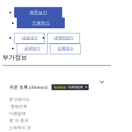
원문보기
인용하기
내보내기
내책장담기
공유하기
오류접수
부가정보
국문 초록 (Abstract)
본고에서는
‘중화민족
다원일체
론’과 중국
신화학의 관