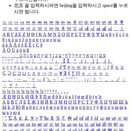
北京 을 입력하시려면
beijing
을 입력하시고 space를 누르
시면 됩니다.
ㅥ
ㅦ
ㅧ
ㅨ
ㅩ
ㅪ
ㅫ
ㅬ
ㅭ
ㅮ
ㅯ
ㅰ
ㅱ
ㅲ
ㅳ
ㅴ
ㅵ
ㅶ
ㅷ
ㅸ
ㅹ
ㅺ
ㅻ
ㅼ
ㅽ
ㅾ
ㅿ
ㆀ
ㆁ
ㆂ
ㆃ
ㆄ
ㆅ
ㆆ
ㆇ
ㆈ
ㆉ
ㆊ
ㆋ
ㆌ
ㆍ
ㆎ
Α
Β
Γ
Δ
Ε
Ζ
Η
Θ
Ι
Κ
Λ
Μ
Ν
Ξ
Ο
Π
Ρ
Σ
Τ
Υ
Φ
Χ
Ψ
Ω
α
β
γ
δ
ε
ζ
η
θ
ι
κ
λ
μ
ν
ξ
ο
π
ρ
σ
τ
υ
φ
χ
ψ
ω
á
à
Á
À
é
è
É
È
ç
Ç
ê
Ä
Ö
Ü
ä
ö
ü
ß
ְ
ֳ
ֲ
ֱ
ָ
ַ
ֵ
ֶ
ִ
ֹ
ּ
ֻ
ׂ
ׁ
ּ
ב
ה
נ
מ
צ
ת
ץ
ש
ד
ג
כ
ע
י
ח
ל
ך
ף
ק
ר
א
ט
ו
ן
ם
פ
‘
’
“
”
〔
〕
〈
〉
「
」
『
』
【
】
＂
（
）
［
］
｛
｝
±
×
÷
≠
≤
≥
∞
∴
♂
♀
∠
⊥
⌒
∂
∇
≡
≒
≪
≫
√
∽
∝
∵
∫
∬
∈
∋
⊆
⊇
⊂
⊃
∪
∩
∧
∨
￢
⇒
⇔
∀
∃
∮
∑
∏
＋
－
＜
＝
＞
、
。
·
‥
…
¨
〃
―
∥
＼
∼
´
～
ˇ
˘
˝
˚
˙
¸
˛
¡
¿
ː
！
＇
，
．
／
：
；
？
＾
＿
｀
｜
½
⅓
⅔
¼
¾
⅛
⅜
⅝
⅞
¹
²
³
⁴
ⁿ
₁
₂
₃
₄
Æ
Ð
Ħ
Ĳ
Ł
Ø
Œ
Þ
Ŧ
Ŋ
æ
đ
ð
ħ
ı
ĳ
ĸ
ŀ
ł
ø
œ
ß
þ
ŧ
ŋ
ŉ
А
Б
В
Г
Д
Е
Ё
Ж
З
И
Й
К
Л
М
Н
О
П
Р
С
Т
У
Ф
Х
Ц
Ч
Ш
Щ
Ъ
Ы
Ь
Э
Ю
Я
а
б
в
г
д
е
ё
ж
з
и
й
к
л
м
н
о
п
р
с
т
у
ф
х
ц
ч
ш
щ
ъ
ы
ь
э
ю
я
′
″
℃
Å
￠
￡
￥
¤
℉
‰
＄
％
Ｆ
￦
㎕
㎖
㎗
ℓ
㎘
㏄
㎣
㎤
㎥
㎦
㎙
㎚
㎛
㎜
㎝
㎞
㎟
㎠
㎡
㎢
㏊
㎍
㎎
㎏
㏏
㎈
㎉
㏈
㎧
㎨
㎰
㎱
㎲
㎳
㎴
㎵
㎶
㎷
㎸
㎹
㎀
㎁
㎂
㎃
㎄
㎺
㎻
㎽
㎾
㎿
㎐
㎑