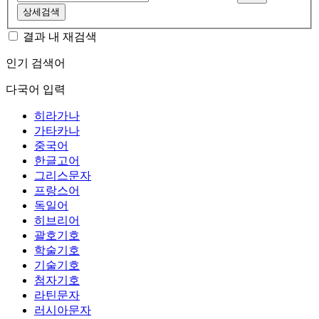
상세검색
결과 내 재검색
인기 검색어
다국어 입력
히라가나
가타카나
중국어
한글고어
그리스문자
프랑스어
독일어
히브리어
괄호기호
학술기호
기술기호
첨자기호
라틴문자
러시아문자