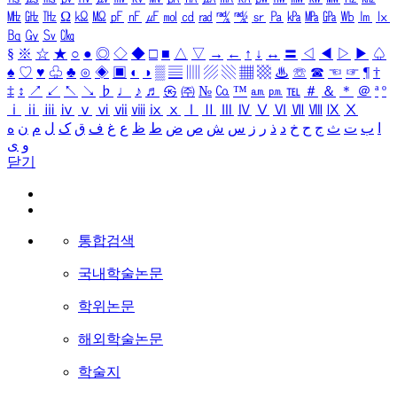
㎒
㎓
㎔
Ω
㏀
㏁
㎊
㎋
㎌
㏖
㏅
㎭
㎮
㎯
㏛
㎩
㎪
㎫
㎬
㏝
㏐
㏓
㏃
㏉
㏜
㏆
§
※
☆
★
○
●
◎
◇
◆
□
■
△
▽
→
←
↑
↓
↔
〓
◁
◀
▷
▶
♤
♠
♡
♥
♧
♣
⊙
◈
▣
◐
◑
▒
▤
▥
▨
▧
▦
▩
♨
☏
☎
☜
☞
¶
†
‡
↕
↗
↙
↖
↘
♭
♩
♪
♬
㉿
㈜
№
㏇
™
㏂
㏘
℡
＃
＆
＊
＠
ª
º
ⅰ
ⅱ
ⅲ
ⅳ
ⅴ
ⅵ
ⅶ
ⅷ
ⅸ
ⅹ
Ⅰ
Ⅱ
Ⅲ
Ⅳ
Ⅴ
Ⅵ
Ⅶ
Ⅷ
Ⅸ
Ⅹ
ا
ب
ت
ث
ج
ح
خ
د
ذ
ر
ز
س
ش
ص
ض
ط
ظ
ع
غ
ف
ق
ک
ل
م
ن
ه
و
ی
닫기
통합검색
국내학술논문
학위논문
해외학술논문
학술지