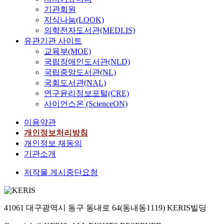
기관회원
지식나눔(LOOK)
의학전자도서관(MEDLIS)
유관기관 사이트
교육부(MOE)
국립장애인도서관(NLD)
국립중앙도서관(NL)
국회도서관(NAL)
연구윤리정보포털(CRE)
사이언스온 (ScienceON)
이용약관
개인정보처리방침
개인정보 재동의
기관소개
저작물 게시중단요청
41061 대구광역시 동구 동내로 64(동내동1119) KERIS빌딩