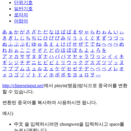
단위기호
일반기호
로마자
아랍어
あ
ぁ
か
が
さ
ざ
た
だ
な
は
ば
ぱ
ま
や
ゃ
ら
わ
ゎ
ん
い
ぃ
き
ぎ
し
じ
ち
ぢ
に
ひ
び
ぴ
み
り
う
ぅ
く
ぐ
す
ず
つ
づ
っ
ぬ
ふ
ぶ
ぷ
む
ゆ
ゅ
る
え
ぇ
け
げ
せ
ぜ
て
で
ね
へ
べ
ぺ
め
れ
お
ぉ
こ
ご
そ
ぞ
と
ど
の
ほ
ぼ
ぽ
も
よ
ょ
ろ
を
ア
ァ
カ
サ
ザ
タ
ダ
ナ
ハ
バ
パ
マ
ヤ
ャ
ラ
ワ
ヮ
ン
イ
ィ
キ
ギ
シ
ジ
チ
ヂ
ニ
ヒ
ビ
ピ
ミ
リ
ウ
ゥ
ク
グ
ス
ズ
ツ
ヅ
ッ
ヌ
フ
ブ
プ
ム
ユ
ュ
ル
エ
ェ
ケ
ゲ
セ
ゼ
テ
デ
ヘ
ベ
ペ
メ
レ
オ
ォ
コ
ゴ
ソ
ゾ
ト
ド
ノ
ホ
ボ
ポ
モ
ヨ
ョ
ロ
ヲ
―
http://chineseinput.net/
에서 pinyin(병음)방식으로 중국어를 변환
할 수 있습니다.
변환된 중국어를 복사하여 사용하시면 됩니다.
예시)
中文 을 입력하시려면
zhongwen
을 입력하시고 space를
누르시면됩니다.