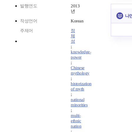
발행연도
2013
년
나만
작성언어
Korean
주제어
정
체
성
;
knowledge-
power
;
Chinese
mythology
;
historization
of myth
;
national
minorities
;
multi-
ethnic
nation
;