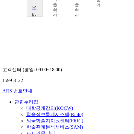
술
술
술
덕
우리 문화의 정체성과 문화산업
확
확
확
K-
산
산
산
MOOC
연
연
연
세
구
구
구
종
소
소
소
대
김
김
김
학
성
성
성
교
진
진
진
김
종
덕
고객센터 (평일: 09:00~18:00)
1599-3122
ARS 번호안내
관련누리집
대학공개강의(KOCW)
학술정보통계시스템(Rinfo)
외국학술지지원센터(FRIC)
학술관계분석서비스(SAM)
사서커뮤니티