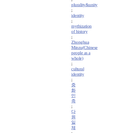
plurality&unity
;
identity
;
mythization
of history
;
Zhonghua
Minzu(Chinese
people as a
whole)
;
cultural
identity
;
중
화
민
족
;
다
원
일
체