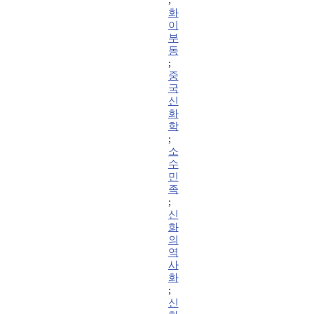
;
화
이
부
동
;
중
국
신
화
학
;
소
수
민
족
;
신
화
의
역
사
화
;
신