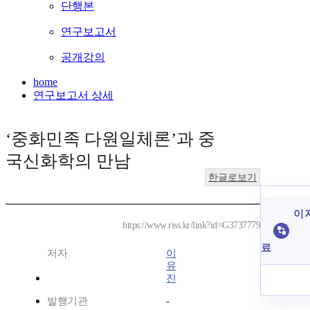
단행본
연구보고서
공개강의
home
연구보고서 상세
‘중화민족 다원일체론’과 중
국신화학의 만남
한글로보기
이 
https://www.riss.kr/link?id=G3737779
료
저자
이
유
진
발행기관
-