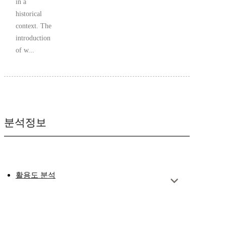
in a
historical
context. The
introduction
of w...
분석정보
활용도 분석