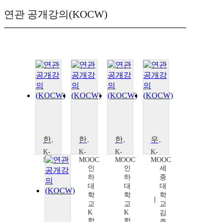
연관 공개강의(KOCW)
한국사회와 정체성
한국사회와 정체성
한국사회와 정체성
우리 문화의 정체성과 문화산업
K-
K-
K-
K-
MOOC
MOOC
MOOC
MOOC
인
인
인
세
하
하
하
종
대
대
대
대
학
학
학
학
교
교
교
교
K
K
K
김
학
학
학
종