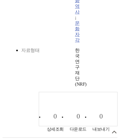
화
역
사
;
문
화
자
각
자료형태
한
국
연
구
재
단
(NRF)
0
0
0
상세조회
다운로드
내보내기