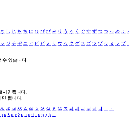
ぎ
し
じ
ち
ぢ
に
ひ
び
ぴ
み
り
う
ぅ
く
ぐ
す
ず
つ
づ
っ
ぬ
ふ
シ
ジ
チ
ヂ
ニ
ヒ
ビ
ピ
ミ
リ
ウ
ゥ
ク
グ
ス
ズ
ツ
ヅ
ッ
ヌ
フ
ブ
할 수 있습니다.
누르시면됩니다.
시면 됩니다.
ㅻ
ㅼ
ㅽ
ㅾ
ㅿ
ㆀ
ㆁ
ㆂ
ㆃ
ㆄ
ㆅ
ㆆ
ㆇ
ㆈ
ㆉ
ㆊ
ㆋ
ㆌ
ㆍ
ㆎ
θ
ι
κ
λ
μ
ν
ξ
ο
π
ρ
σ
τ
υ
φ
χ
ψ
ω