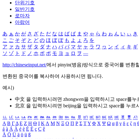
단위기호
일반기호
로마자
아랍어
あ
ぁ
か
が
さ
ざ
た
だ
な
は
ば
ぱ
ま
や
ゃ
ら
わ
ゎ
ん
い
ぃ
き
こ
ご
そ
ぞ
と
ど
の
ほ
ぼ
ぽ
も
よ
ょ
ろ
を
ア
ァ
カ
サ
ザ
タ
ダ
ナ
ハ
バ
パ
マ
ヤ
ャ
ラ
ワ
ヮ
ン
イ
ィ
キ
ギ
ソ
ゾ
ト
ド
ノ
ホ
ボ
ポ
モ
ヨ
ョ
ロ
ヲ
―
http://chineseinput.net/
에서 pinyin(병음)방식으로 중국어를 변환
변환된 중국어를 복사하여 사용하시면 됩니다.
예시)
中文 을 입력하시려면
zhongwen
을 입력하시고 space를
北京 을 입력하시려면
beijing
을 입력하시고 space를 누르
ㅥ
ㅦ
ㅧ
ㅨ
ㅩ
ㅪ
ㅫ
ㅬ
ㅭ
ㅮ
ㅯ
ㅰ
ㅱ
ㅲ
ㅳ
ㅴ
ㅵ
ㅶ
ㅷ
ㅸ
ㅹ
ㅺ
Α
Β
Γ
Δ
Ε
Ζ
Η
Θ
Ι
Κ
Λ
Μ
Ν
Ξ
Ο
Π
Ρ
Σ
Τ
Υ
Φ
Χ
Ψ
Ω
α
β
γ
δ
ε
ζ
η
á
à
Á
À
é
è
É
È
ç
Ç
ê
Ä
Ö
Ü
ä
ö
ü
ß