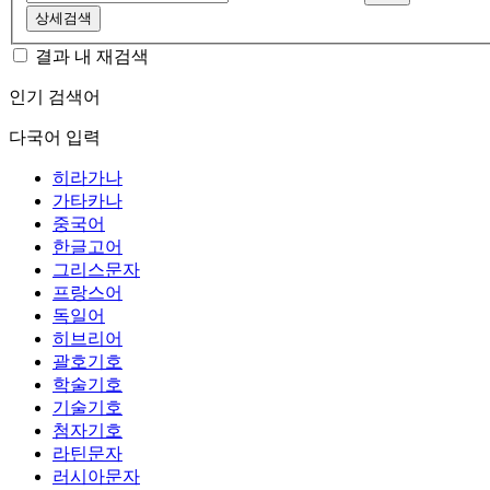
상세검색
결과 내 재검색
인기 검색어
다국어 입력
히라가나
가타카나
중국어
한글고어
그리스문자
프랑스어
독일어
히브리어
괄호기호
학술기호
기술기호
첨자기호
라틴문자
러시아문자