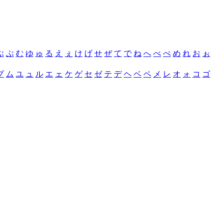
ぶ
ぷ
む
ゆ
ゅ
る
え
ぇ
け
げ
せ
ぜ
て
で
ね
へ
べ
ぺ
め
れ
お
ぉ
プ
ム
ユ
ュ
ル
エ
ェ
ケ
ゲ
セ
ゼ
テ
デ
ヘ
ベ
ペ
メ
レ
オ
ォ
コ
ゴ