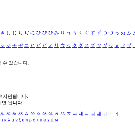
ぎ
し
じ
ち
ぢ
に
ひ
び
ぴ
み
り
う
ぅ
く
ぐ
す
ず
つ
づ
っ
ぬ
ふ
シ
ジ
チ
ヂ
ニ
ヒ
ビ
ピ
ミ
リ
ウ
ゥ
ク
グ
ス
ズ
ツ
ヅ
ッ
ヌ
フ
ブ
할 수 있습니다.
누르시면됩니다.
시면 됩니다.
ㅻ
ㅼ
ㅽ
ㅾ
ㅿ
ㆀ
ㆁ
ㆂ
ㆃ
ㆄ
ㆅ
ㆆ
ㆇ
ㆈ
ㆉ
ㆊ
ㆋ
ㆌ
ㆍ
ㆎ
θ
ι
κ
λ
μ
ν
ξ
ο
π
ρ
σ
τ
υ
φ
χ
ψ
ω