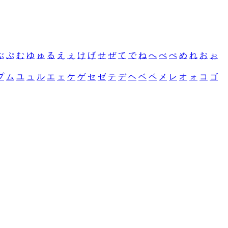
ぶ
ぷ
む
ゆ
ゅ
る
え
ぇ
け
げ
せ
ぜ
て
で
ね
へ
べ
ぺ
め
れ
お
ぉ
プ
ム
ユ
ュ
ル
エ
ェ
ケ
ゲ
セ
ゼ
テ
デ
ヘ
ベ
ペ
メ
レ
オ
ォ
コ
ゴ