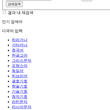
상세검색
결과 내 재검색
인기 검색어
다국어 입력
히라가나
가타카나
중국어
한글고어
그리스문자
프랑스어
독일어
히브리어
괄호기호
학술기호
기술기호
첨자기호
라틴문자
러시아문자