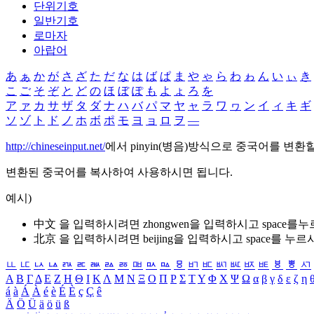
단위기호
일반기호
로마자
아랍어
あ
ぁ
か
が
さ
ざ
た
だ
な
は
ば
ぱ
ま
や
ゃ
ら
わ
ゎ
ん
い
ぃ
き
こ
ご
そ
ぞ
と
ど
の
ほ
ぼ
ぽ
も
よ
ょ
ろ
を
ア
ァ
カ
サ
ザ
タ
ダ
ナ
ハ
バ
パ
マ
ヤ
ャ
ラ
ワ
ヮ
ン
イ
ィ
キ
ギ
ソ
ゾ
ト
ド
ノ
ホ
ボ
ポ
モ
ヨ
ョ
ロ
ヲ
―
http://chineseinput.net/
에서 pinyin(병음)방식으로 중국어를 변환
변환된 중국어를 복사하여 사용하시면 됩니다.
예시)
中文 을 입력하시려면
zhongwen
을 입력하시고 space를
北京 을 입력하시려면
beijing
을 입력하시고 space를 누르
ㅥ
ㅦ
ㅧ
ㅨ
ㅩ
ㅪ
ㅫ
ㅬ
ㅭ
ㅮ
ㅯ
ㅰ
ㅱ
ㅲ
ㅳ
ㅴ
ㅵ
ㅶ
ㅷ
ㅸ
ㅹ
ㅺ
Α
Β
Γ
Δ
Ε
Ζ
Η
Θ
Ι
Κ
Λ
Μ
Ν
Ξ
Ο
Π
Ρ
Σ
Τ
Υ
Φ
Χ
Ψ
Ω
α
β
γ
δ
ε
ζ
η
á
à
Á
À
é
è
É
È
ç
Ç
ê
Ä
Ö
Ü
ä
ö
ü
ß