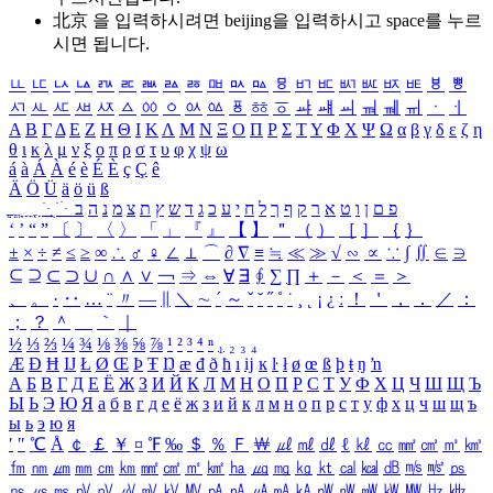
北京 을 입력하시려면
beijing
을 입력하시고 space를 누르
시면 됩니다.
ㅥ
ㅦ
ㅧ
ㅨ
ㅩ
ㅪ
ㅫ
ㅬ
ㅭ
ㅮ
ㅯ
ㅰ
ㅱ
ㅲ
ㅳ
ㅴ
ㅵ
ㅶ
ㅷ
ㅸ
ㅹ
ㅺ
ㅻ
ㅼ
ㅽ
ㅾ
ㅿ
ㆀ
ㆁ
ㆂ
ㆃ
ㆄ
ㆅ
ㆆ
ㆇ
ㆈ
ㆉ
ㆊ
ㆋ
ㆌ
ㆍ
ㆎ
Α
Β
Γ
Δ
Ε
Ζ
Η
Θ
Ι
Κ
Λ
Μ
Ν
Ξ
Ο
Π
Ρ
Σ
Τ
Υ
Φ
Χ
Ψ
Ω
α
β
γ
δ
ε
ζ
η
θ
ι
κ
λ
μ
ν
ξ
ο
π
ρ
σ
τ
υ
φ
χ
ψ
ω
á
à
Á
À
é
è
É
È
ç
Ç
ê
Ä
Ö
Ü
ä
ö
ü
ß
ְ
ֳ
ֲ
ֱ
ָ
ַ
ֵ
ֶ
ִ
ֹ
ּ
ֻ
ׂ
ׁ
ּ
ב
ה
נ
מ
צ
ת
ץ
ש
ד
ג
כ
ע
י
ח
ל
ך
ף
ק
ר
א
ט
ו
ן
ם
פ
‘
’
“
”
〔
〕
〈
〉
「
」
『
』
【
】
＂
（
）
［
］
｛
｝
±
×
÷
≠
≤
≥
∞
∴
♂
♀
∠
⊥
⌒
∂
∇
≡
≒
≪
≫
√
∽
∝
∵
∫
∬
∈
∋
⊆
⊇
⊂
⊃
∪
∩
∧
∨
￢
⇒
⇔
∀
∃
∮
∑
∏
＋
－
＜
＝
＞
、
。
·
‥
…
¨
〃
―
∥
＼
∼
´
～
ˇ
˘
˝
˚
˙
¸
˛
¡
¿
ː
！
＇
，
．
／
：
；
？
＾
＿
｀
｜
½
⅓
⅔
¼
¾
⅛
⅜
⅝
⅞
¹
²
³
⁴
ⁿ
₁
₂
₃
₄
Æ
Ð
Ħ
Ĳ
Ł
Ø
Œ
Þ
Ŧ
Ŋ
æ
đ
ð
ħ
ı
ĳ
ĸ
ŀ
ł
ø
œ
ß
þ
ŧ
ŋ
ŉ
А
Б
В
Г
Д
Е
Ё
Ж
З
И
Й
К
Л
М
Н
О
П
Р
С
Т
У
Ф
Х
Ц
Ч
Ш
Щ
Ъ
Ы
Ь
Э
Ю
Я
а
б
в
г
д
е
ё
ж
з
и
й
к
л
м
н
о
п
р
с
т
у
ф
х
ц
ч
ш
щ
ъ
ы
ь
э
ю
я
′
″
℃
Å
￠
￡
￥
¤
℉
‰
＄
％
Ｆ
￦
㎕
㎖
㎗
ℓ
㎘
㏄
㎣
㎤
㎥
㎦
㎙
㎚
㎛
㎜
㎝
㎞
㎟
㎠
㎡
㎢
㏊
㎍
㎎
㎏
㏏
㎈
㎉
㏈
㎧
㎨
㎰
㎱
㎲
㎳
㎴
㎵
㎶
㎷
㎸
㎹
㎀
㎁
㎂
㎃
㎄
㎺
㎻
㎽
㎾
㎿
㎐
㎑