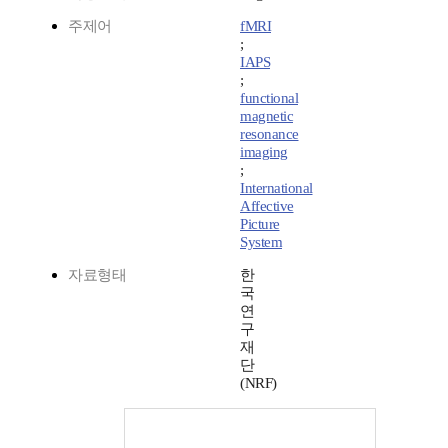
주제어
fMRI
;
IAPS
;
functional
magnetic
resonance
imaging
;
International
Affective
Picture
System
자료형태
한
국
연
구
재
단
(NRF)