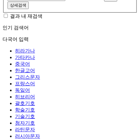
상세검색
결과 내 재검색
인기 검색어
다국어 입력
히라가나
가타카나
중국어
한글고어
그리스문자
프랑스어
독일어
히브리어
괄호기호
학술기호
기술기호
첨자기호
라틴문자
러시아문자