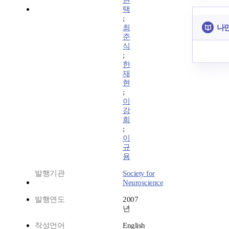
현
택
;
나만
최
준
식
;
한
재
현
;
이
강
희
;
이
규
용
발행기관
Society for
Neuroscience
발행연도
2007
년
작성언어
English