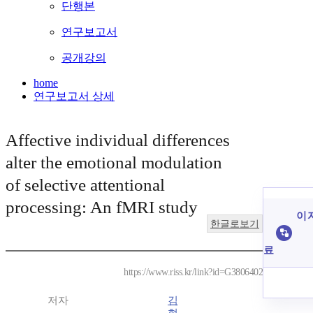
단행본
연구보고서
공개강의
home
연구보고서 상세
Affective individual differences
alter the emotional modulation
of selective attentional
processing: An fMRI study
이 
한글로보기
료
https://www.riss.kr/link?id=G3806402
저자
김