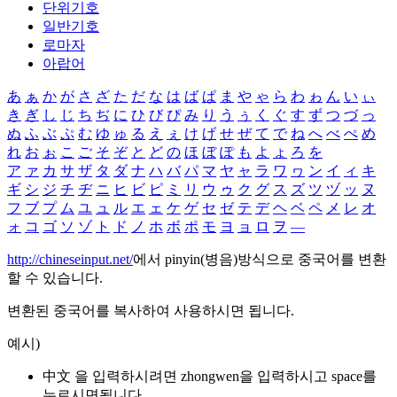
단위기호
일반기호
로마자
아랍어
あ
ぁ
か
が
さ
ざ
た
だ
な
は
ば
ぱ
ま
や
ゃ
ら
わ
ゎ
ん
い
ぃ
き
ぎ
し
じ
ち
ぢ
に
ひ
び
ぴ
み
り
う
ぅ
く
ぐ
す
ず
つ
づ
っ
ぬ
ふ
ぶ
ぷ
む
ゆ
ゅ
る
え
ぇ
け
げ
せ
ぜ
て
で
ね
へ
べ
ぺ
め
れ
お
ぉ
こ
ご
そ
ぞ
と
ど
の
ほ
ぼ
ぽ
も
よ
ょ
ろ
を
ア
ァ
カ
サ
ザ
タ
ダ
ナ
ハ
バ
パ
マ
ヤ
ャ
ラ
ワ
ヮ
ン
イ
ィ
キ
ギ
シ
ジ
チ
ヂ
ニ
ヒ
ビ
ピ
ミ
リ
ウ
ゥ
ク
グ
ス
ズ
ツ
ヅ
ッ
ヌ
フ
ブ
プ
ム
ユ
ュ
ル
エ
ェ
ケ
ゲ
セ
ゼ
テ
デ
ヘ
ベ
ペ
メ
レ
オ
ォ
コ
ゴ
ソ
ゾ
ト
ド
ノ
ホ
ボ
ポ
モ
ヨ
ョ
ロ
ヲ
―
http://chineseinput.net/
에서 pinyin(병음)방식으로 중국어를 변환
할 수 있습니다.
변환된 중국어를 복사하여 사용하시면 됩니다.
예시)
中文 을 입력하시려면
zhongwen
을 입력하시고 space를
누르시면됩니다.