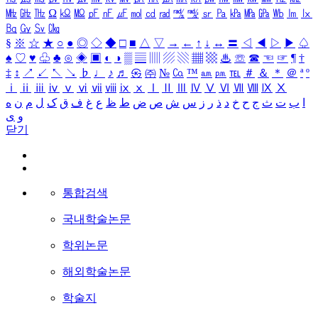
㎒
㎓
㎔
Ω
㏀
㏁
㎊
㎋
㎌
㏖
㏅
㎭
㎮
㎯
㏛
㎩
㎪
㎫
㎬
㏝
㏐
㏓
㏃
㏉
㏜
㏆
§
※
☆
★
○
●
◎
◇
◆
□
■
△
▽
→
←
↑
↓
↔
〓
◁
◀
▷
▶
♤
♠
♡
♥
♧
♣
⊙
◈
▣
◐
◑
▒
▤
▥
▨
▧
▦
▩
♨
☏
☎
☜
☞
¶
†
‡
↕
↗
↙
↖
↘
♭
♩
♪
♬
㉿
㈜
№
㏇
™
㏂
㏘
℡
＃
＆
＊
＠
ª
º
ⅰ
ⅱ
ⅲ
ⅳ
ⅴ
ⅵ
ⅶ
ⅷ
ⅸ
ⅹ
Ⅰ
Ⅱ
Ⅲ
Ⅳ
Ⅴ
Ⅵ
Ⅶ
Ⅷ
Ⅸ
Ⅹ
ا
ب
ت
ث
ج
ح
خ
د
ذ
ر
ز
س
ش
ص
ض
ط
ظ
ع
غ
ف
ق
ک
ل
م
ن
ه
و
ی
닫기
통합검색
국내학술논문
학위논문
해외학술논문
학술지