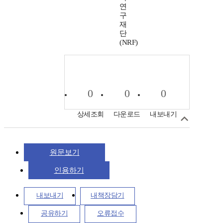
연
구
재
단
(NRF)
0
0
0
상세조회
다운로드
내보내기
원문보기
인용하기
내보내기
내책장담기
공유하기
오류접수