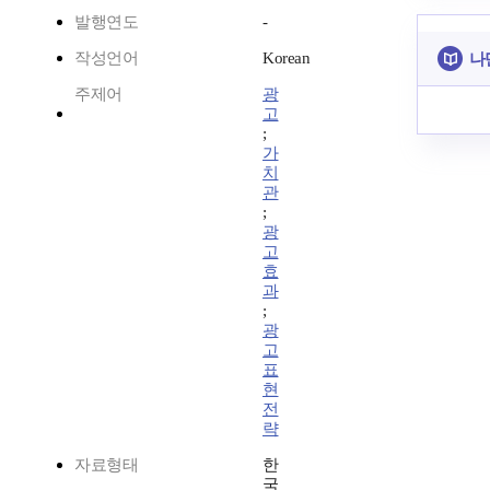
발행연도
-
작성언어
Korean
나
주제어
광
고
;
가
치
관
;
광
고
효
과
;
광
고
표
현
전
략
자료형태
한
국