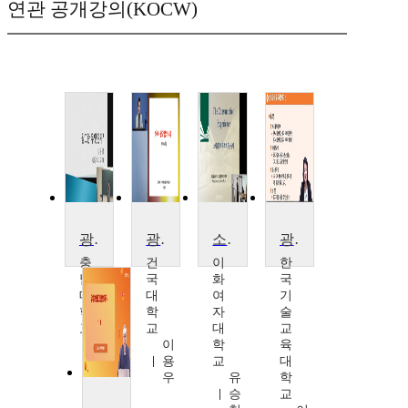
연관 공개강의(KOCW)
광고관리
광고영상의 세계
소비자 분석과 광고전략 인사이트
광고와 실습
충
건
이
한
남
국
화
국
대
대
여
기
학
학
자
술
교
교
대
교
정
이
학
육
용
용
교
대
길
우
유
학
승
교