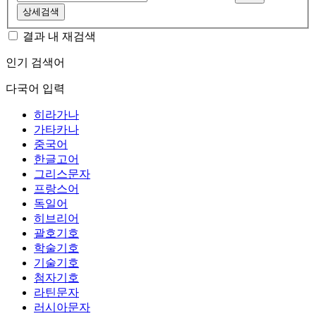
상세검색
결과 내 재검색
인기 검색어
다국어 입력
히라가나
가타카나
중국어
한글고어
그리스문자
프랑스어
독일어
히브리어
괄호기호
학술기호
기술기호
첨자기호
라틴문자
러시아문자