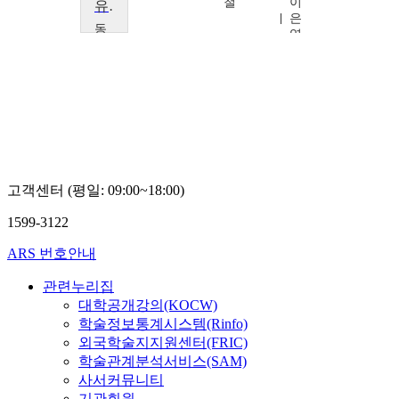
철
이
유튜브광고홍보제작
은
동
영
신
대
학
교
허
용
무
고객센터 (평일: 09:00~18:00)
1599-3122
ARS 번호안내
관련누리집
대학공개강의(KOCW)
학술정보통계시스템(Rinfo)
외국학술지지원센터(FRIC)
학술관계분석서비스(SAM)
사서커뮤니티
기관회원