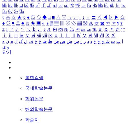
㎒
㎓
㎔
Ω
㏀
㏁
㎊
㎋
㎌
㏖
㏅
㎭
㎮
㎯
㏛
㎩
㎪
㎫
㎬
㏝
㏐
㏓
㏃
㏉
㏜
㏆
§
※
☆
★
○
●
◎
◇
◆
□
■
△
▽
→
←
↑
↓
↔
〓
◁
◀
▷
▶
♤
♠
♡
♥
♧
♣
⊙
◈
▣
◐
◑
▒
▤
▥
▨
▧
▦
▩
♨
☏
☎
☜
☞
¶
†
‡
↕
↗
↙
↖
↘
♭
♩
♪
♬
㉿
㈜
№
㏇
™
㏂
㏘
℡
＃
＆
＊
＠
ª
º
ⅰ
ⅱ
ⅲ
ⅳ
ⅴ
ⅵ
ⅶ
ⅷ
ⅸ
ⅹ
Ⅰ
Ⅱ
Ⅲ
Ⅳ
Ⅴ
Ⅵ
Ⅶ
Ⅷ
Ⅸ
Ⅹ
ا
ب
ت
ث
ج
ح
خ
د
ذ
ر
ز
س
ش
ص
ض
ط
ظ
ع
غ
ف
ق
ک
ل
م
ن
ه
و
ی
닫기
통합검색
국내학술논문
학위논문
해외학술논문
학술지