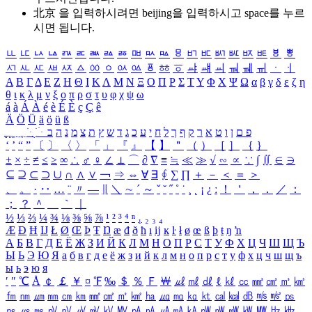
北京 을 입력하시려면
beijing
을 입력하시고 space를 누르
시면 됩니다.
ㅥ
ㅦ
ㅧ
ㅨ
ㅩ
ㅪ
ㅫ
ㅬ
ㅭ
ㅮ
ㅯ
ㅰ
ㅱ
ㅲ
ㅳ
ㅴ
ㅵ
ㅶ
ㅷ
ㅸ
ㅹ
ㅺ
ㅻ
ㅼ
ㅽ
ㅾ
ㅿ
ㆀ
ㆁ
ㆂ
ㆃ
ㆄ
ㆅ
ㆆ
ㆇ
ㆈ
ㆉ
ㆊ
ㆋ
ㆌ
ㆍ
ㆎ
Α
Β
Γ
Δ
Ε
Ζ
Η
Θ
Ι
Κ
Λ
Μ
Ν
Ξ
Ο
Π
Ρ
Σ
Τ
Υ
Φ
Χ
Ψ
Ω
α
β
γ
δ
ε
ζ
η
θ
ι
κ
λ
μ
ν
ξ
ο
π
ρ
σ
τ
υ
φ
χ
ψ
ω
á
à
Á
À
é
è
É
È
ç
Ç
ê
Ä
Ö
Ü
ä
ö
ü
ß
ְ
ֳ
ֲ
ֱ
ָ
ַ
ֵ
ֶ
ִ
ֹ
ּ
ֻ
ׂ
ׁ
ּ
ב
ה
נ
מ
צ
ת
ץ
ש
ד
ג
כ
ע
י
ח
ל
ך
ף
ק
ר
א
ט
ו
ן
ם
פ
‘
’
“
”
〔
〕
〈
〉
「
」
『
』
【
】
＂
（
）
［
］
｛
｝
±
×
÷
≠
≤
≥
∞
∴
♂
♀
∠
⊥
⌒
∂
∇
≡
≒
≪
≫
√
∽
∝
∵
∫
∬
∈
∋
⊆
⊇
⊂
⊃
∪
∩
∧
∨
￢
⇒
⇔
∀
∃
∮
∑
∏
＋
－
＜
＝
＞
、
。
·
‥
…
¨
〃
―
∥
＼
∼
´
～
ˇ
˘
˝
˚
˙
¸
˛
¡
¿
ː
！
＇
，
．
／
：
；
？
＾
＿
｀
｜
½
⅓
⅔
¼
¾
⅛
⅜
⅝
⅞
¹
²
³
⁴
ⁿ
₁
₂
₃
₄
Æ
Ð
Ħ
Ĳ
Ł
Ø
Œ
Þ
Ŧ
Ŋ
æ
đ
ð
ħ
ı
ĳ
ĸ
ŀ
ł
ø
œ
ß
þ
ŧ
ŋ
ŉ
А
Б
В
Г
Д
Е
Ё
Ж
З
И
Й
К
Л
М
Н
О
П
Р
С
Т
У
Ф
Х
Ц
Ч
Ш
Щ
Ъ
Ы
Ь
Э
Ю
Я
а
б
в
г
д
е
ё
ж
з
и
й
к
л
м
н
о
п
р
с
т
у
ф
х
ц
ч
ш
щ
ъ
ы
ь
э
ю
я
′
″
℃
Å
￠
￡
￥
¤
℉
‰
＄
％
Ｆ
￦
㎕
㎖
㎗
ℓ
㎘
㏄
㎣
㎤
㎥
㎦
㎙
㎚
㎛
㎜
㎝
㎞
㎟
㎠
㎡
㎢
㏊
㎍
㎎
㎏
㏏
㎈
㎉
㏈
㎧
㎨
㎰
㎱
㎲
㎳
㎴
㎵
㎶
㎷
㎸
㎹
㎀
㎁
㎂
㎃
㎄
㎺
㎻
㎽
㎾
㎿
㎐
㎑