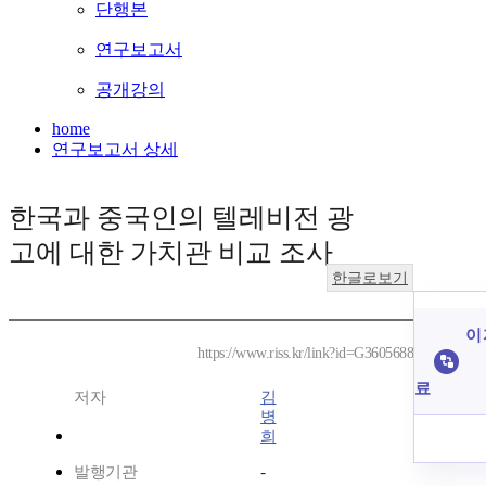
단행본
연구보고서
공개강의
home
연구보고서 상세
한국과 중국인의 텔레비전 광
고에 대한 가치관 비교 조사
한글로보기
이 
https://www.riss.kr/link?id=G3605688
료
저자
김
병
희
발행기관
-