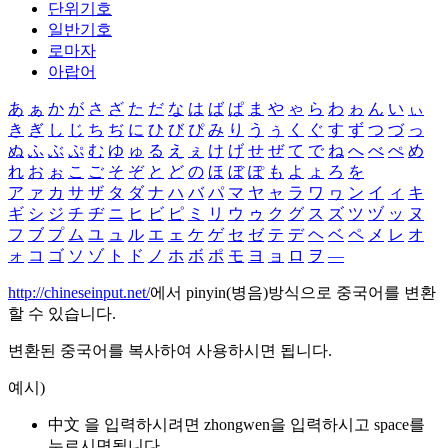
단위기호
일반기호
로마자
아랍어
あ
ぁ
か
が
さ
ざ
た
だ
な
は
ば
ぱ
ま
や
ゃ
ら
わ
ゎ
ん
い
ぃ
き
ぎ
し
じ
ち
ぢ
に
ひ
び
ぴ
み
り
う
ぅ
く
ぐ
す
ず
つ
づ
っ
ぬ
ふ
ぶ
ぷ
む
ゆ
ゅ
る
え
ぇ
け
げ
せ
ぜ
て
で
ね
へ
べ
ぺ
め
れ
お
ぉ
こ
ご
そ
ぞ
と
ど
の
ほ
ぼ
ぽ
も
よ
ょ
ろ
を
ア
ァ
カ
サ
ザ
タ
ダ
ナ
ハ
バ
パ
マ
ヤ
ャ
ラ
ワ
ヮ
ン
イ
ィ
キ
ギ
シ
ジ
チ
ヂ
ニ
ヒ
ビ
ピ
ミ
リ
ウ
ゥ
ク
グ
ス
ズ
ツ
ヅ
ッ
ヌ
フ
ブ
プ
ム
ユ
ュ
ル
エ
ェ
ケ
ゲ
セ
ゼ
テ
デ
ヘ
ベ
ペ
メ
レ
オ
ォ
コ
ゴ
ソ
ゾ
ト
ド
ノ
ホ
ボ
ポ
モ
ヨ
ョ
ロ
ヲ
―
http://chineseinput.net/
에서 pinyin(병음)방식으로 중국어를 변환
할 수 있습니다.
변환된 중국어를 복사하여 사용하시면 됩니다.
예시)
中文 을 입력하시려면
zhongwen
을 입력하시고 space를
누르시면됩니다.