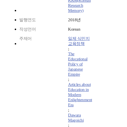
KRM(Korean
Research
Memory)
발행연도
2018년
작성언어
Korean
주제어
일제 식민지
교육정책
;
The
Educational
Policy of
Japanese
Empire
;
Articles about
Education in
Modern
Enlightenment
Era
;
Dawara
Magoichi
;