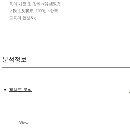
육의 기왕 및 장래>(韓國敎育
ノ旣往及將來, 1909), <한국
교육의 현상&g...
분석정보
활용도 분석
View