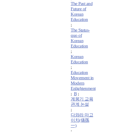
The Past and
Future of
Korean
Education
;
The Status-
quo of
Korean
Education
;
Korean
Education
;
Education
Movement in
Modern
Enlightenment
;
B
;
계몽기 교육
관계 논설
;
다와라 마고
이치(俵孫
一)
;