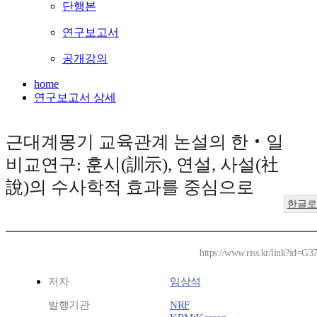
단행본
연구보고서
공개강의
home
연구보고서 상세
근대계몽기 교육관계 논설의 한‧일
비교연구: 훈시(訓示), 연설, 사설(社
說)의 수사학적 효과를 중심으로
한글로
https://www.riss.kr/link?id=G3
저자
임상석
발행기관
NRF