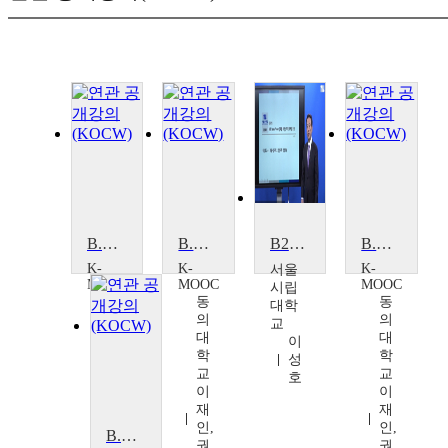
B.U.S.(body-user-safety) 지식브릿지
B.U.S.(body-user-safety) 지식브릿지
B2B Sales Power 강화를 위한 선제적 마케팅전략
B.U.S.(body-user-safety) 지식브릿지
K-
K-
K-
서울
MOOC
MOOC
MOOC
시립
동
동
동
대학
의
의
의
교
대
대
대
이
학
학
학
성
교
교
교
호
이
이
이
재
재
재
인,
인,
인,
B.U.S.(body-user-safety) 지식브릿지
권
권
권