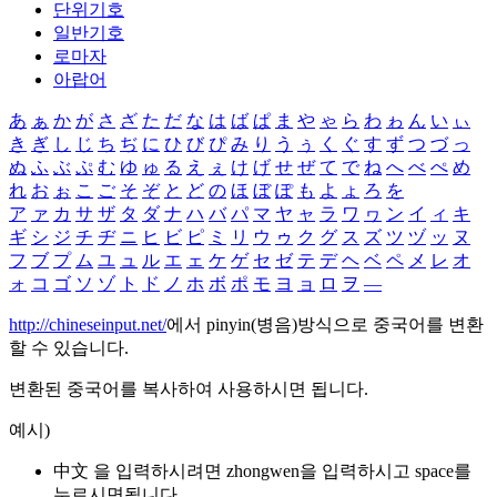
단위기호
일반기호
로마자
아랍어
あ
ぁ
か
が
さ
ざ
た
だ
な
は
ば
ぱ
ま
や
ゃ
ら
わ
ゎ
ん
い
ぃ
き
ぎ
し
じ
ち
ぢ
に
ひ
び
ぴ
み
り
う
ぅ
く
ぐ
す
ず
つ
づ
っ
ぬ
ふ
ぶ
ぷ
む
ゆ
ゅ
る
え
ぇ
け
げ
せ
ぜ
て
で
ね
へ
べ
ぺ
め
れ
お
ぉ
こ
ご
そ
ぞ
と
ど
の
ほ
ぼ
ぽ
も
よ
ょ
ろ
を
ア
ァ
カ
サ
ザ
タ
ダ
ナ
ハ
バ
パ
マ
ヤ
ャ
ラ
ワ
ヮ
ン
イ
ィ
キ
ギ
シ
ジ
チ
ヂ
ニ
ヒ
ビ
ピ
ミ
リ
ウ
ゥ
ク
グ
ス
ズ
ツ
ヅ
ッ
ヌ
フ
ブ
プ
ム
ユ
ュ
ル
エ
ェ
ケ
ゲ
セ
ゼ
テ
デ
ヘ
ベ
ペ
メ
レ
オ
ォ
コ
ゴ
ソ
ゾ
ト
ド
ノ
ホ
ボ
ポ
モ
ヨ
ョ
ロ
ヲ
―
http://chineseinput.net/
에서 pinyin(병음)방식으로 중국어를 변환
할 수 있습니다.
변환된 중국어를 복사하여 사용하시면 됩니다.
예시)
中文 을 입력하시려면
zhongwen
을 입력하시고 space를
누르시면됩니다.