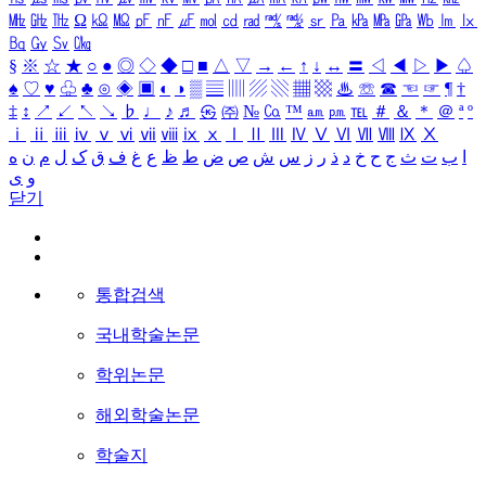
㎒
㎓
㎔
Ω
㏀
㏁
㎊
㎋
㎌
㏖
㏅
㎭
㎮
㎯
㏛
㎩
㎪
㎫
㎬
㏝
㏐
㏓
㏃
㏉
㏜
㏆
§
※
☆
★
○
●
◎
◇
◆
□
■
△
▽
→
←
↑
↓
↔
〓
◁
◀
▷
▶
♤
♠
♡
♥
♧
♣
⊙
◈
▣
◐
◑
▒
▤
▥
▨
▧
▦
▩
♨
☏
☎
☜
☞
¶
†
‡
↕
↗
↙
↖
↘
♭
♩
♪
♬
㉿
㈜
№
㏇
™
㏂
㏘
℡
＃
＆
＊
＠
ª
º
ⅰ
ⅱ
ⅲ
ⅳ
ⅴ
ⅵ
ⅶ
ⅷ
ⅸ
ⅹ
Ⅰ
Ⅱ
Ⅲ
Ⅳ
Ⅴ
Ⅵ
Ⅶ
Ⅷ
Ⅸ
Ⅹ
ا
ب
ت
ث
ج
ح
خ
د
ذ
ر
ز
س
ش
ص
ض
ط
ظ
ع
غ
ف
ق
ک
ل
م
ن
ه
و
ی
닫기
통합검색
국내학술논문
학위논문
해외학술논문
학술지