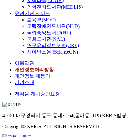
지식나눔(LOOK)
의학전자도서관(MEDLIS)
유관기관 사이트
교육부(MOE)
국립장애인도서관(NLD)
국립중앙도서관(NL)
국회도서관(NAL)
연구윤리정보포털(CRE)
사이언스온 (ScienceON)
이용약관
개인정보처리방침
개인정보 재동의
기관소개
저작물 게시중단요청
41061 대구광역시 동구 동내로 64(동내동1119) KERIS빌딩
Copyright© KERIS. ALL RIGHTS RESERVED