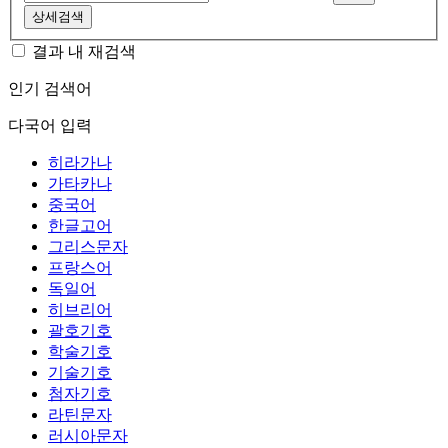
상세검색
결과 내 재검색
인기 검색어
다국어 입력
히라가나
가타카나
중국어
한글고어
그리스문자
프랑스어
독일어
히브리어
괄호기호
학술기호
기술기호
첨자기호
라틴문자
러시아문자