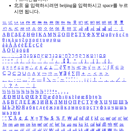
北京 을 입력하시려면
beijing
을 입력하시고 space를 누르
시면 됩니다.
ㅥ
ㅦ
ㅧ
ㅨ
ㅩ
ㅪ
ㅫ
ㅬ
ㅭ
ㅮ
ㅯ
ㅰ
ㅱ
ㅲ
ㅳ
ㅴ
ㅵ
ㅶ
ㅷ
ㅸ
ㅹ
ㅺ
ㅻ
ㅼ
ㅽ
ㅾ
ㅿ
ㆀ
ㆁ
ㆂ
ㆃ
ㆄ
ㆅ
ㆆ
ㆇ
ㆈ
ㆉ
ㆊ
ㆋ
ㆌ
ㆍ
ㆎ
Α
Β
Γ
Δ
Ε
Ζ
Η
Θ
Ι
Κ
Λ
Μ
Ν
Ξ
Ο
Π
Ρ
Σ
Τ
Υ
Φ
Χ
Ψ
Ω
α
β
γ
δ
ε
ζ
η
θ
ι
κ
λ
μ
ν
ξ
ο
π
ρ
σ
τ
υ
φ
χ
ψ
ω
á
à
Á
À
é
è
É
È
ç
Ç
ê
Ä
Ö
Ü
ä
ö
ü
ß
ְ
ֳ
ֲ
ֱ
ָ
ַ
ֵ
ֶ
ִ
ֹ
ּ
ֻ
ׂ
ׁ
ּ
ב
ה
נ
מ
צ
ת
ץ
ש
ד
ג
כ
ע
י
ח
ל
ך
ף
ק
ר
א
ט
ו
ן
ם
פ
‘
’
“
”
〔
〕
〈
〉
「
」
『
』
【
】
＂
（
）
［
］
｛
｝
±
×
÷
≠
≤
≥
∞
∴
♂
♀
∠
⊥
⌒
∂
∇
≡
≒
≪
≫
√
∽
∝
∵
∫
∬
∈
∋
⊆
⊇
⊂
⊃
∪
∩
∧
∨
￢
⇒
⇔
∀
∃
∮
∑
∏
＋
－
＜
＝
＞
、
。
·
‥
…
¨
〃
―
∥
＼
∼
´
～
ˇ
˘
˝
˚
˙
¸
˛
¡
¿
ː
！
＇
，
．
／
：
；
？
＾
＿
｀
｜
½
⅓
⅔
¼
¾
⅛
⅜
⅝
⅞
¹
²
³
⁴
ⁿ
₁
₂
₃
₄
Æ
Ð
Ħ
Ĳ
Ł
Ø
Œ
Þ
Ŧ
Ŋ
æ
đ
ð
ħ
ı
ĳ
ĸ
ŀ
ł
ø
œ
ß
þ
ŧ
ŋ
ŉ
А
Б
В
Г
Д
Е
Ё
Ж
З
И
Й
К
Л
М
Н
О
П
Р
С
Т
У
Ф
Х
Ц
Ч
Ш
Щ
Ъ
Ы
Ь
Э
Ю
Я
а
б
в
г
д
е
ё
ж
з
и
й
к
л
м
н
о
п
р
с
т
у
ф
х
ц
ч
ш
щ
ъ
ы
ь
э
ю
я
′
″
℃
Å
￠
￡
￥
¤
℉
‰
＄
％
Ｆ
￦
㎕
㎖
㎗
ℓ
㎘
㏄
㎣
㎤
㎥
㎦
㎙
㎚
㎛
㎜
㎝
㎞
㎟
㎠
㎡
㎢
㏊
㎍
㎎
㎏
㏏
㎈
㎉
㏈
㎧
㎨
㎰
㎱
㎲
㎳
㎴
㎵
㎶
㎷
㎸
㎹
㎀
㎁
㎂
㎃
㎄
㎺
㎻
㎽
㎾
㎿
㎐
㎑