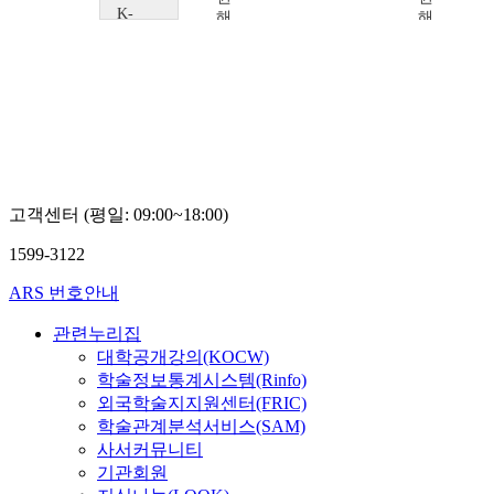
K-
해
해
해
MOOC
연,
연,
연,
동
김
김
김
의
윤
윤
윤
대
희
희
희
학
교
이
재
인,
권
고객센터 (평일: 09:00~18:00)
해
연,
1599-3122
김
윤
ARS 번호안내
희
관련누리집
대학공개강의(KOCW)
학술정보통계시스템(Rinfo)
외국학술지지원센터(FRIC)
학술관계분석서비스(SAM)
사서커뮤니티
기관회원