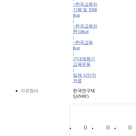
<한국교육의
기왕 및 장래
&gt
;
<한국교육의
현상&gt
;
<한국교육
&gt
;
근대계몽기
교육운동
;
일제 식민지
관료
자료형태
한국연구재
단(NRF)
0
0
0