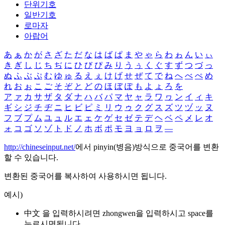
단위기호
일반기호
로마자
아랍어
あ
ぁ
か
が
さ
ざ
た
だ
な
は
ば
ぱ
ま
や
ゃ
ら
わ
ゎ
ん
い
ぃ
き
ぎ
し
じ
ち
ぢ
に
ひ
び
ぴ
み
り
う
ぅ
く
ぐ
す
ず
つ
づ
っ
ぬ
ふ
ぶ
ぷ
む
ゆ
ゅ
る
え
ぇ
け
げ
せ
ぜ
て
で
ね
へ
べ
ぺ
め
れ
お
ぉ
こ
ご
そ
ぞ
と
ど
の
ほ
ぼ
ぽ
も
よ
ょ
ろ
を
ア
ァ
カ
サ
ザ
タ
ダ
ナ
ハ
バ
パ
マ
ヤ
ャ
ラ
ワ
ヮ
ン
イ
ィ
キ
ギ
シ
ジ
チ
ヂ
ニ
ヒ
ビ
ピ
ミ
リ
ウ
ゥ
ク
グ
ス
ズ
ツ
ヅ
ッ
ヌ
フ
ブ
プ
ム
ユ
ュ
ル
エ
ェ
ケ
ゲ
セ
ゼ
テ
デ
ヘ
ベ
ペ
メ
レ
オ
ォ
コ
ゴ
ソ
ゾ
ト
ド
ノ
ホ
ボ
ポ
モ
ヨ
ョ
ロ
ヲ
―
http://chineseinput.net/
에서 pinyin(병음)방식으로 중국어를 변환
할 수 있습니다.
변환된 중국어를 복사하여 사용하시면 됩니다.
예시)
中文 을 입력하시려면
zhongwen
을 입력하시고 space를
누르시면됩니다.