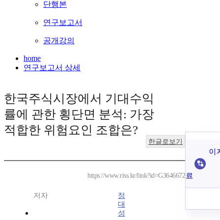
단행본
연구보고서
공개강의
home
연구보고서 상세
한국주식시장에서 기대수익
률에 관한 횡단면 분석: 가장
적합한 위험요인 조합은?
한글로보기
이 
료
https://www.riss.kr/link?id=G3646672
저자
정
대
성