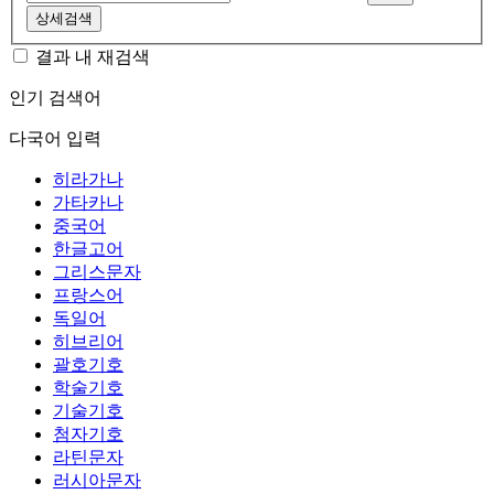
상세검색
결과 내 재검색
인기 검색어
다국어 입력
히라가나
가타카나
중국어
한글고어
그리스문자
프랑스어
독일어
히브리어
괄호기호
학술기호
기술기호
첨자기호
라틴문자
러시아문자