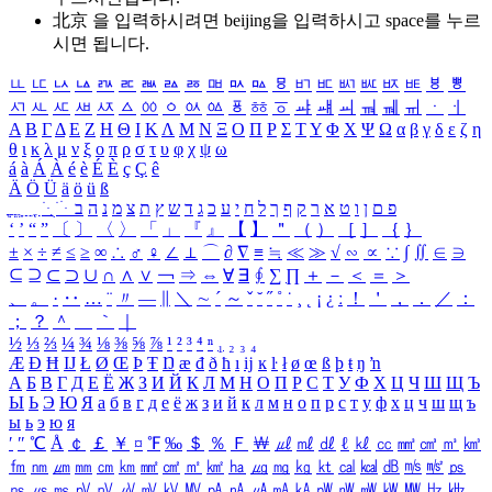
北京 을 입력하시려면
beijing
을 입력하시고 space를 누르
시면 됩니다.
ㅥ
ㅦ
ㅧ
ㅨ
ㅩ
ㅪ
ㅫ
ㅬ
ㅭ
ㅮ
ㅯ
ㅰ
ㅱ
ㅲ
ㅳ
ㅴ
ㅵ
ㅶ
ㅷ
ㅸ
ㅹ
ㅺ
ㅻ
ㅼ
ㅽ
ㅾ
ㅿ
ㆀ
ㆁ
ㆂ
ㆃ
ㆄ
ㆅ
ㆆ
ㆇ
ㆈ
ㆉ
ㆊ
ㆋ
ㆌ
ㆍ
ㆎ
Α
Β
Γ
Δ
Ε
Ζ
Η
Θ
Ι
Κ
Λ
Μ
Ν
Ξ
Ο
Π
Ρ
Σ
Τ
Υ
Φ
Χ
Ψ
Ω
α
β
γ
δ
ε
ζ
η
θ
ι
κ
λ
μ
ν
ξ
ο
π
ρ
σ
τ
υ
φ
χ
ψ
ω
á
à
Á
À
é
è
É
È
ç
Ç
ê
Ä
Ö
Ü
ä
ö
ü
ß
ְ
ֳ
ֲ
ֱ
ָ
ַ
ֵ
ֶ
ִ
ֹ
ּ
ֻ
ׂ
ׁ
ּ
ב
ה
נ
מ
צ
ת
ץ
ש
ד
ג
כ
ע
י
ח
ל
ך
ף
ק
ר
א
ט
ו
ן
ם
פ
‘
’
“
”
〔
〕
〈
〉
「
」
『
』
【
】
＂
（
）
［
］
｛
｝
±
×
÷
≠
≤
≥
∞
∴
♂
♀
∠
⊥
⌒
∂
∇
≡
≒
≪
≫
√
∽
∝
∵
∫
∬
∈
∋
⊆
⊇
⊂
⊃
∪
∩
∧
∨
￢
⇒
⇔
∀
∃
∮
∑
∏
＋
－
＜
＝
＞
、
。
·
‥
…
¨
〃
―
∥
＼
∼
´
～
ˇ
˘
˝
˚
˙
¸
˛
¡
¿
ː
！
＇
，
．
／
：
；
？
＾
＿
｀
｜
½
⅓
⅔
¼
¾
⅛
⅜
⅝
⅞
¹
²
³
⁴
ⁿ
₁
₂
₃
₄
Æ
Ð
Ħ
Ĳ
Ł
Ø
Œ
Þ
Ŧ
Ŋ
æ
đ
ð
ħ
ı
ĳ
ĸ
ŀ
ł
ø
œ
ß
þ
ŧ
ŋ
ŉ
А
Б
В
Г
Д
Е
Ё
Ж
З
И
Й
К
Л
М
Н
О
П
Р
С
Т
У
Ф
Х
Ц
Ч
Ш
Щ
Ъ
Ы
Ь
Э
Ю
Я
а
б
в
г
д
е
ё
ж
з
и
й
к
л
м
н
о
п
р
с
т
у
ф
х
ц
ч
ш
щ
ъ
ы
ь
э
ю
я
′
″
℃
Å
￠
￡
￥
¤
℉
‰
＄
％
Ｆ
￦
㎕
㎖
㎗
ℓ
㎘
㏄
㎣
㎤
㎥
㎦
㎙
㎚
㎛
㎜
㎝
㎞
㎟
㎠
㎡
㎢
㏊
㎍
㎎
㎏
㏏
㎈
㎉
㏈
㎧
㎨
㎰
㎱
㎲
㎳
㎴
㎵
㎶
㎷
㎸
㎹
㎀
㎁
㎂
㎃
㎄
㎺
㎻
㎽
㎾
㎿
㎐
㎑