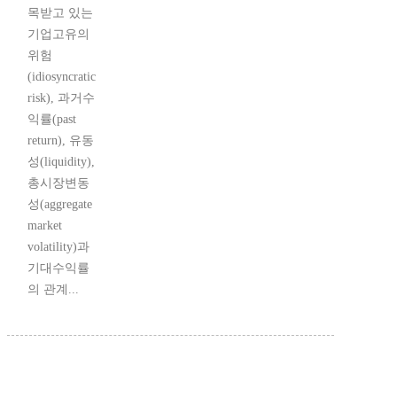
목받고 있는
기업고유의
위험
(idiosyncratic
risk), 과거수
익률(past
return), 유동
성(liquidity),
총시장변동
성(aggregate
market
volatility)과
기대수익률
의 관계...