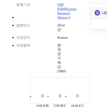
발행기관
NRF
KRM(Korean
나만
Research
Memory)
발행연도
2014
년
작성언어
Korean
자료형태
한
국
연
구
재
단
(NRF)
0
0
0
상세조회
다운로드
내보내기