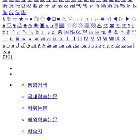
㎒
㎓
㎔
Ω
㏀
㏁
㎊
㎋
㎌
㏖
㏅
㎭
㎮
㎯
㏛
㎩
㎪
㎫
㎬
㏝
㏐
㏓
㏃
㏉
㏜
㏆
§
※
☆
★
○
●
◎
◇
◆
□
■
△
▽
→
←
↑
↓
↔
〓
◁
◀
▷
▶
♤
♠
♡
♥
♧
♣
⊙
◈
▣
◐
◑
▒
▤
▥
▨
▧
▦
▩
♨
☏
☎
☜
☞
¶
†
‡
↕
↗
↙
↖
↘
♭
♩
♪
♬
㉿
㈜
№
㏇
™
㏂
㏘
℡
＃
＆
＊
＠
ª
º
ⅰ
ⅱ
ⅲ
ⅳ
ⅴ
ⅵ
ⅶ
ⅷ
ⅸ
ⅹ
Ⅰ
Ⅱ
Ⅲ
Ⅳ
Ⅴ
Ⅵ
Ⅶ
Ⅷ
Ⅸ
Ⅹ
ا
ب
ت
ث
ج
ح
خ
د
ذ
ر
ز
س
ش
ص
ض
ط
ظ
ع
غ
ف
ق
ک
ل
م
ن
ه
و
ی
닫기
통합검색
국내학술논문
학위논문
해외학술논문
학술지