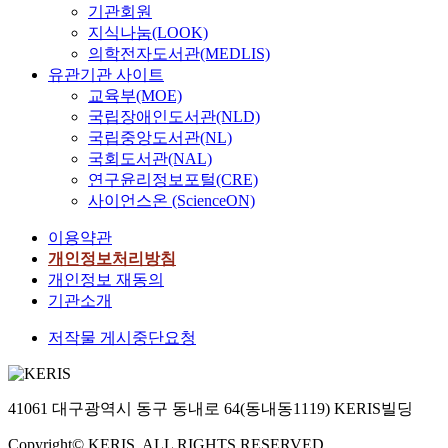
기관회원
지식나눔(LOOK)
의학전자도서관(MEDLIS)
유관기관 사이트
교육부(MOE)
국립장애인도서관(NLD)
국립중앙도서관(NL)
국회도서관(NAL)
연구윤리정보포털(CRE)
사이언스온 (ScienceON)
이용약관
개인정보처리방침
개인정보 재동의
기관소개
저작물 게시중단요청
41061 대구광역시 동구 동내로 64(동내동1119) KERIS빌딩
Copyright© KERIS. ALL RIGHTS RESERVED