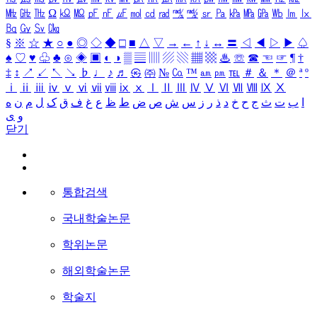
㎒
㎓
㎔
Ω
㏀
㏁
㎊
㎋
㎌
㏖
㏅
㎭
㎮
㎯
㏛
㎩
㎪
㎫
㎬
㏝
㏐
㏓
㏃
㏉
㏜
㏆
§
※
☆
★
○
●
◎
◇
◆
□
■
△
▽
→
←
↑
↓
↔
〓
◁
◀
▷
▶
♤
♠
♡
♥
♧
♣
⊙
◈
▣
◐
◑
▒
▤
▥
▨
▧
▦
▩
♨
☏
☎
☜
☞
¶
†
‡
↕
↗
↙
↖
↘
♭
♩
♪
♬
㉿
㈜
№
㏇
™
㏂
㏘
℡
＃
＆
＊
＠
ª
º
ⅰ
ⅱ
ⅲ
ⅳ
ⅴ
ⅵ
ⅶ
ⅷ
ⅸ
ⅹ
Ⅰ
Ⅱ
Ⅲ
Ⅳ
Ⅴ
Ⅵ
Ⅶ
Ⅷ
Ⅸ
Ⅹ
ا
ب
ت
ث
ج
ح
خ
د
ذ
ر
ز
س
ش
ص
ض
ط
ظ
ع
غ
ف
ق
ک
ل
م
ن
ه
و
ی
닫기
통합검색
국내학술논문
학위논문
해외학술논문
학술지