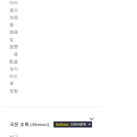
여러
道의
水陸
操ㆍ
巡操
및
巡歷
ㆍ巡
點을
정지
하도
록
명함
국문 초록 (Abstract)