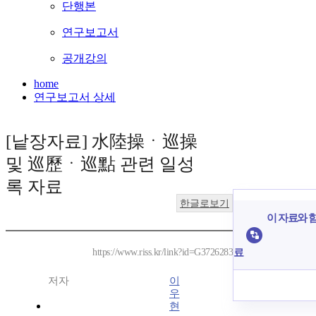
단행본
연구보고서
공개강의
home
연구보고서 상세
[낱장자료] 水陸操ㆍ巡操
및 巡歷ㆍ巡點 관련 일성
록 자료
한글로보기
이 자료와 함
료
https://www.riss.kr/link?id=G3726283
저자
이
우
현