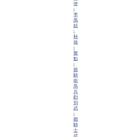
使
;
李
禹
鉉
;
秋
操
;
聚
點
;
親
騎
衛
馬
兵
勸
別
武
;
鄕
騎
士
武