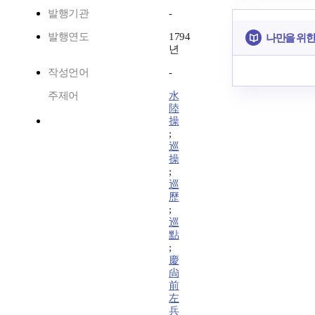
발행기관
-
발행연도
1794
나만을 위한
년
작성언어
-
주제어
水
陸
操
;
巡
操
;
巡
歷
;
巡
點
;
慶
尙
前
左
兵