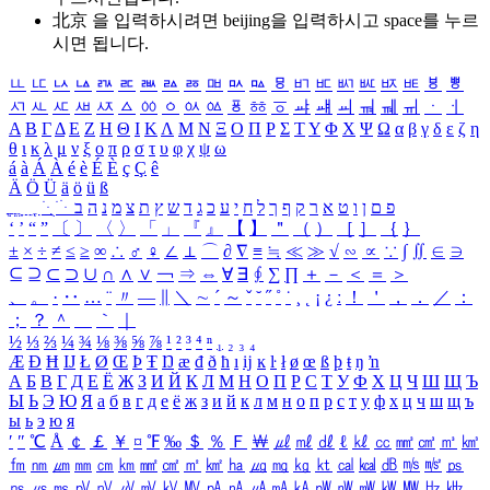
北京 을 입력하시려면
beijing
을 입력하시고 space를 누르
시면 됩니다.
ㅥ
ㅦ
ㅧ
ㅨ
ㅩ
ㅪ
ㅫ
ㅬ
ㅭ
ㅮ
ㅯ
ㅰ
ㅱ
ㅲ
ㅳ
ㅴ
ㅵ
ㅶ
ㅷ
ㅸ
ㅹ
ㅺ
ㅻ
ㅼ
ㅽ
ㅾ
ㅿ
ㆀ
ㆁ
ㆂ
ㆃ
ㆄ
ㆅ
ㆆ
ㆇ
ㆈ
ㆉ
ㆊ
ㆋ
ㆌ
ㆍ
ㆎ
Α
Β
Γ
Δ
Ε
Ζ
Η
Θ
Ι
Κ
Λ
Μ
Ν
Ξ
Ο
Π
Ρ
Σ
Τ
Υ
Φ
Χ
Ψ
Ω
α
β
γ
δ
ε
ζ
η
θ
ι
κ
λ
μ
ν
ξ
ο
π
ρ
σ
τ
υ
φ
χ
ψ
ω
á
à
Á
À
é
è
É
È
ç
Ç
ê
Ä
Ö
Ü
ä
ö
ü
ß
ְ
ֳ
ֲ
ֱ
ָ
ַ
ֵ
ֶ
ִ
ֹ
ּ
ֻ
ׂ
ׁ
ּ
ב
ה
נ
מ
צ
ת
ץ
ש
ד
ג
כ
ע
י
ח
ל
ך
ף
ק
ר
א
ט
ו
ן
ם
פ
‘
’
“
”
〔
〕
〈
〉
「
」
『
』
【
】
＂
（
）
［
］
｛
｝
±
×
÷
≠
≤
≥
∞
∴
♂
♀
∠
⊥
⌒
∂
∇
≡
≒
≪
≫
√
∽
∝
∵
∫
∬
∈
∋
⊆
⊇
⊂
⊃
∪
∩
∧
∨
￢
⇒
⇔
∀
∃
∮
∑
∏
＋
－
＜
＝
＞
、
。
·
‥
…
¨
〃
―
∥
＼
∼
´
～
ˇ
˘
˝
˚
˙
¸
˛
¡
¿
ː
！
＇
，
．
／
：
；
？
＾
＿
｀
｜
½
⅓
⅔
¼
¾
⅛
⅜
⅝
⅞
¹
²
³
⁴
ⁿ
₁
₂
₃
₄
Æ
Ð
Ħ
Ĳ
Ł
Ø
Œ
Þ
Ŧ
Ŋ
æ
đ
ð
ħ
ı
ĳ
ĸ
ŀ
ł
ø
œ
ß
þ
ŧ
ŋ
ŉ
А
Б
В
Г
Д
Е
Ё
Ж
З
И
Й
К
Л
М
Н
О
П
Р
С
Т
У
Ф
Х
Ц
Ч
Ш
Щ
Ъ
Ы
Ь
Э
Ю
Я
а
б
в
г
д
е
ё
ж
з
и
й
к
л
м
н
о
п
р
с
т
у
ф
х
ц
ч
ш
щ
ъ
ы
ь
э
ю
я
′
″
℃
Å
￠
￡
￥
¤
℉
‰
＄
％
Ｆ
￦
㎕
㎖
㎗
ℓ
㎘
㏄
㎣
㎤
㎥
㎦
㎙
㎚
㎛
㎜
㎝
㎞
㎟
㎠
㎡
㎢
㏊
㎍
㎎
㎏
㏏
㎈
㎉
㏈
㎧
㎨
㎰
㎱
㎲
㎳
㎴
㎵
㎶
㎷
㎸
㎹
㎀
㎁
㎂
㎃
㎄
㎺
㎻
㎽
㎾
㎿
㎐
㎑