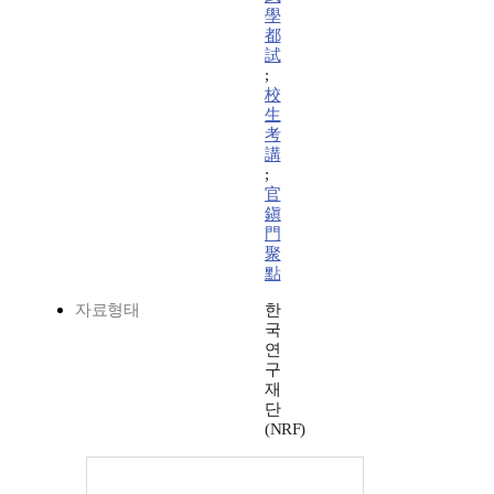
學
都
試
;
校
生
考
講
;
官
鎭
門
聚
點
자료형태
한
국
연
구
재
단
(NRF)