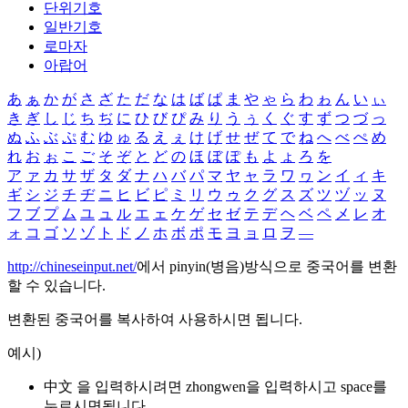
단위기호
일반기호
로마자
아랍어
あ
ぁ
か
が
さ
ざ
た
だ
な
は
ば
ぱ
ま
や
ゃ
ら
わ
ゎ
ん
い
ぃ
き
ぎ
し
じ
ち
ぢ
に
ひ
び
ぴ
み
り
う
ぅ
く
ぐ
す
ず
つ
づ
っ
ぬ
ふ
ぶ
ぷ
む
ゆ
ゅ
る
え
ぇ
け
げ
せ
ぜ
て
で
ね
へ
べ
ぺ
め
れ
お
ぉ
こ
ご
そ
ぞ
と
ど
の
ほ
ぼ
ぽ
も
よ
ょ
ろ
を
ア
ァ
カ
サ
ザ
タ
ダ
ナ
ハ
バ
パ
マ
ヤ
ャ
ラ
ワ
ヮ
ン
イ
ィ
キ
ギ
シ
ジ
チ
ヂ
ニ
ヒ
ビ
ピ
ミ
リ
ウ
ゥ
ク
グ
ス
ズ
ツ
ヅ
ッ
ヌ
フ
ブ
プ
ム
ユ
ュ
ル
エ
ェ
ケ
ゲ
セ
ゼ
テ
デ
ヘ
ベ
ペ
メ
レ
オ
ォ
コ
ゴ
ソ
ゾ
ト
ド
ノ
ホ
ボ
ポ
モ
ヨ
ョ
ロ
ヲ
―
http://chineseinput.net/
에서 pinyin(병음)방식으로 중국어를 변환
할 수 있습니다.
변환된 중국어를 복사하여 사용하시면 됩니다.
예시)
中文 을 입력하시려면
zhongwen
을 입력하시고 space를
누르시면됩니다.