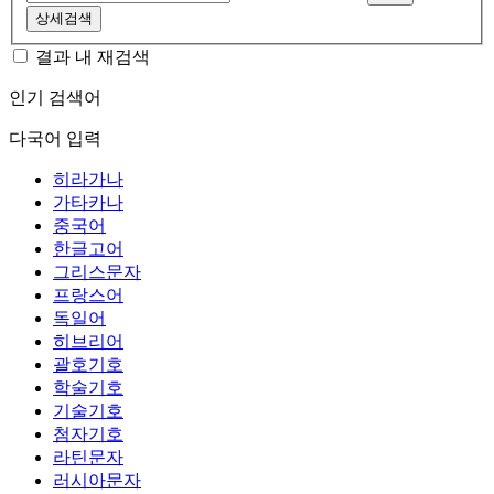
상세검색
결과 내 재검색
인기 검색어
다국어 입력
히라가나
가타카나
중국어
한글고어
그리스문자
프랑스어
독일어
히브리어
괄호기호
학술기호
기술기호
첨자기호
라틴문자
러시아문자