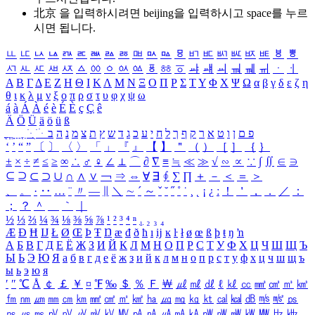
北京 을 입력하시려면
beijing
을 입력하시고 space를 누르
시면 됩니다.
ㅥ
ㅦ
ㅧ
ㅨ
ㅩ
ㅪ
ㅫ
ㅬ
ㅭ
ㅮ
ㅯ
ㅰ
ㅱ
ㅲ
ㅳ
ㅴ
ㅵ
ㅶ
ㅷ
ㅸ
ㅹ
ㅺ
ㅻ
ㅼ
ㅽ
ㅾ
ㅿ
ㆀ
ㆁ
ㆂ
ㆃ
ㆄ
ㆅ
ㆆ
ㆇ
ㆈ
ㆉ
ㆊ
ㆋ
ㆌ
ㆍ
ㆎ
Α
Β
Γ
Δ
Ε
Ζ
Η
Θ
Ι
Κ
Λ
Μ
Ν
Ξ
Ο
Π
Ρ
Σ
Τ
Υ
Φ
Χ
Ψ
Ω
α
β
γ
δ
ε
ζ
η
θ
ι
κ
λ
μ
ν
ξ
ο
π
ρ
σ
τ
υ
φ
χ
ψ
ω
á
à
Á
À
é
è
É
È
ç
Ç
ê
Ä
Ö
Ü
ä
ö
ü
ß
ְ
ֳ
ֲ
ֱ
ָ
ַ
ֵ
ֶ
ִ
ֹ
ּ
ֻ
ׂ
ׁ
ּ
ב
ה
נ
מ
צ
ת
ץ
ש
ד
ג
כ
ע
י
ח
ל
ך
ף
ק
ר
א
ט
ו
ן
ם
פ
‘
’
“
”
〔
〕
〈
〉
「
」
『
』
【
】
＂
（
）
［
］
｛
｝
±
×
÷
≠
≤
≥
∞
∴
♂
♀
∠
⊥
⌒
∂
∇
≡
≒
≪
≫
√
∽
∝
∵
∫
∬
∈
∋
⊆
⊇
⊂
⊃
∪
∩
∧
∨
￢
⇒
⇔
∀
∃
∮
∑
∏
＋
－
＜
＝
＞
、
。
·
‥
…
¨
〃
―
∥
＼
∼
´
～
ˇ
˘
˝
˚
˙
¸
˛
¡
¿
ː
！
＇
，
．
／
：
；
？
＾
＿
｀
｜
½
⅓
⅔
¼
¾
⅛
⅜
⅝
⅞
¹
²
³
⁴
ⁿ
₁
₂
₃
₄
Æ
Ð
Ħ
Ĳ
Ł
Ø
Œ
Þ
Ŧ
Ŋ
æ
đ
ð
ħ
ı
ĳ
ĸ
ŀ
ł
ø
œ
ß
þ
ŧ
ŋ
ŉ
А
Б
В
Г
Д
Е
Ё
Ж
З
И
Й
К
Л
М
Н
О
П
Р
С
Т
У
Ф
Х
Ц
Ч
Ш
Щ
Ъ
Ы
Ь
Э
Ю
Я
а
б
в
г
д
е
ё
ж
з
и
й
к
л
м
н
о
п
р
с
т
у
ф
х
ц
ч
ш
щ
ъ
ы
ь
э
ю
я
′
″
℃
Å
￠
￡
￥
¤
℉
‰
＄
％
Ｆ
￦
㎕
㎖
㎗
ℓ
㎘
㏄
㎣
㎤
㎥
㎦
㎙
㎚
㎛
㎜
㎝
㎞
㎟
㎠
㎡
㎢
㏊
㎍
㎎
㎏
㏏
㎈
㎉
㏈
㎧
㎨
㎰
㎱
㎲
㎳
㎴
㎵
㎶
㎷
㎸
㎹
㎀
㎁
㎂
㎃
㎄
㎺
㎻
㎽
㎾
㎿
㎐
㎑