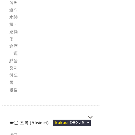
여러
道의
水陸
操ㆍ
巡操
및
巡歷
ㆍ巡
點을
정지
하도
록
명함
국문 초록 (Abstract)