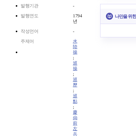
발행기관
-
발행연도
1794
나만을 위한
년
작성언어
-
주제어
水
陸
操
;
巡
操
;
巡
歷
;
巡
點
;
慶
尙
前
左
兵