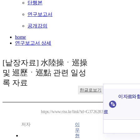
단행본
연구보고서
공개강의
home
연구보고서 상세
[낱장자료] 水陸操ㆍ巡操
및 巡歷ㆍ巡點 관련 일성
록 자료
한글로보기
이 자료와 함
료
https://www.riss.kr/link?id=G3726283
저자
이
우
현