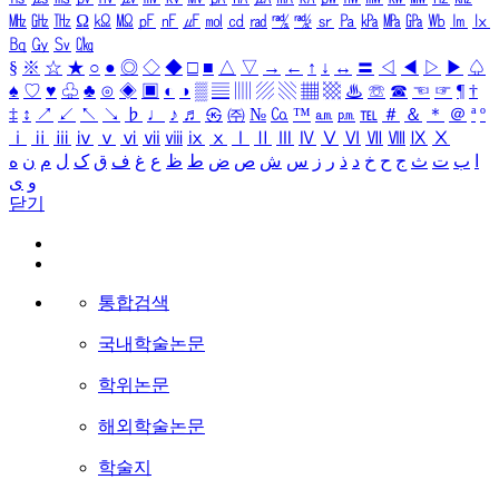
㎒
㎓
㎔
Ω
㏀
㏁
㎊
㎋
㎌
㏖
㏅
㎭
㎮
㎯
㏛
㎩
㎪
㎫
㎬
㏝
㏐
㏓
㏃
㏉
㏜
㏆
§
※
☆
★
○
●
◎
◇
◆
□
■
△
▽
→
←
↑
↓
↔
〓
◁
◀
▷
▶
♤
♠
♡
♥
♧
♣
⊙
◈
▣
◐
◑
▒
▤
▥
▨
▧
▦
▩
♨
☏
☎
☜
☞
¶
†
‡
↕
↗
↙
↖
↘
♭
♩
♪
♬
㉿
㈜
№
㏇
™
㏂
㏘
℡
＃
＆
＊
＠
ª
º
ⅰ
ⅱ
ⅲ
ⅳ
ⅴ
ⅵ
ⅶ
ⅷ
ⅸ
ⅹ
Ⅰ
Ⅱ
Ⅲ
Ⅳ
Ⅴ
Ⅵ
Ⅶ
Ⅷ
Ⅸ
Ⅹ
ا
ب
ت
ث
ج
ح
خ
د
ذ
ر
ز
س
ش
ص
ض
ط
ظ
ع
غ
ف
ق
ک
ل
م
ن
ه
و
ی
닫기
통합검색
국내학술논문
학위논문
해외학술논문
학술지