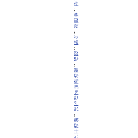
使
;
李
禹
鉉
;
秋
操
;
聚
點
;
親
騎
衛
馬
兵
勸
別
武
;
鄕
騎
士
武