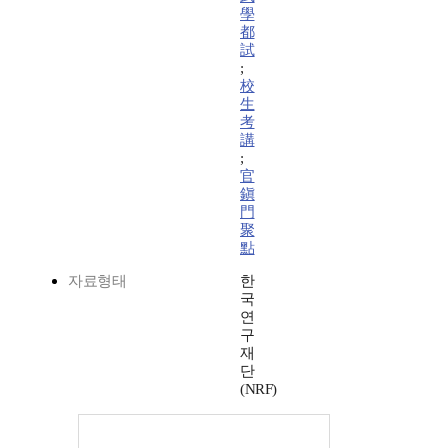
學
都
試
;
校
生
考
講
;
官
鎭
門
聚
點
자료형태
한
국
연
구
재
단
(NRF)