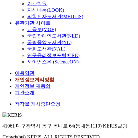
기관회원
지식나눔(LOOK)
의학전자도서관(MEDLIS)
유관기관 사이트
교육부(MOE)
국립장애인도서관(NLD)
국립중앙도서관(NL)
국회도서관(NAL)
연구윤리정보포털(CRE)
사이언스온 (ScienceON)
이용약관
개인정보처리방침
개인정보 재동의
기관소개
저작물 게시중단요청
41061 대구광역시 동구 동내로 64(동내동1119) KERIS빌딩
Copyright© KERIS. ALL RIGHTS RESERVED