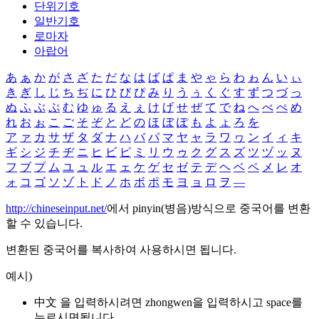
단위기호
일반기호
로마자
아랍어
あ
ぁ
か
が
さ
ざ
た
だ
な
は
ば
ぱ
ま
や
ゃ
ら
わ
ゎ
ん
い
ぃ
き
ぎ
し
じ
ち
ぢ
に
ひ
び
ぴ
み
り
う
ぅ
く
ぐ
す
ず
つ
づ
っ
ぬ
ふ
ぶ
ぷ
む
ゆ
ゅ
る
え
ぇ
け
げ
せ
ぜ
て
で
ね
へ
べ
ぺ
め
れ
お
ぉ
こ
ご
そ
ぞ
と
ど
の
ほ
ぼ
ぽ
も
よ
ょ
ろ
を
ア
ァ
カ
サ
ザ
タ
ダ
ナ
ハ
バ
パ
マ
ヤ
ャ
ラ
ワ
ヮ
ン
イ
ィ
キ
ギ
シ
ジ
チ
ヂ
ニ
ヒ
ビ
ピ
ミ
リ
ウ
ゥ
ク
グ
ス
ズ
ツ
ヅ
ッ
ヌ
フ
ブ
プ
ム
ユ
ュ
ル
エ
ェ
ケ
ゲ
セ
ゼ
テ
デ
ヘ
ベ
ペ
メ
レ
オ
ォ
コ
ゴ
ソ
ゾ
ト
ド
ノ
ホ
ボ
ポ
モ
ヨ
ョ
ロ
ヲ
―
http://chineseinput.net/
에서 pinyin(병음)방식으로 중국어를 변환
할 수 있습니다.
변환된 중국어를 복사하여 사용하시면 됩니다.
예시)
中文 을 입력하시려면
zhongwen
을 입력하시고 space를
누르시면됩니다.