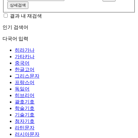
상세검색
결과 내 재검색
인기 검색어
다국어 입력
히라가나
가타카나
중국어
한글고어
그리스문자
프랑스어
독일어
히브리어
괄호기호
학술기호
기술기호
첨자기호
라틴문자
러시아문자