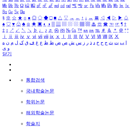
㎒
㎓
㎔
Ω
㏀
㏁
㎊
㎋
㎌
㏖
㏅
㎭
㎮
㎯
㏛
㎩
㎪
㎫
㎬
㏝
㏐
㏓
㏃
㏉
㏜
㏆
§
※
☆
★
○
●
◎
◇
◆
□
■
△
▽
→
←
↑
↓
↔
〓
◁
◀
▷
▶
♤
♠
♡
♥
♧
♣
⊙
◈
▣
◐
◑
▒
▤
▥
▨
▧
▦
▩
♨
☏
☎
☜
☞
¶
†
‡
↕
↗
↙
↖
↘
♭
♩
♪
♬
㉿
㈜
№
㏇
™
㏂
㏘
℡
＃
＆
＊
＠
ª
º
ⅰ
ⅱ
ⅲ
ⅳ
ⅴ
ⅵ
ⅶ
ⅷ
ⅸ
ⅹ
Ⅰ
Ⅱ
Ⅲ
Ⅳ
Ⅴ
Ⅵ
Ⅶ
Ⅷ
Ⅸ
Ⅹ
ا
ب
ت
ث
ج
ح
خ
د
ذ
ر
ز
س
ش
ص
ض
ط
ظ
ع
غ
ف
ق
ک
ل
م
ن
ه
و
ی
닫기
통합검색
국내학술논문
학위논문
해외학술논문
학술지