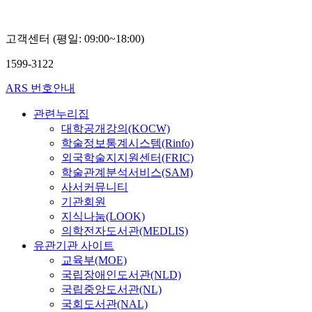
벌경쟁
력강화
포럼
고객센터 (평일: 09:00~18:00)
상임대
표), 허
1599-3122
금주
(교보
ARS 번호안내
생명
상무),
관련누리집
신은영
(SAP
대학공개강의(KOCW)
코리아
학술정보통계시스템(Rinfo)
COO겸
외국학술지지원센터(FRIC)
부사
학술관계분석서비스(SAM)
장), 민
사서커뮤니티
희경
(CJ 사
기관회원
회공헌
지식나눔(LOOK)
추진단
의학전자도서관(MEDLIS)
부사
유관기관 사이트
장), 정
교육부(MOE)
승혜
국립장애인도서관(NLD)
(한국
맥도날
국립중앙도서관(NL)
드 피
국회도서관(NAL)