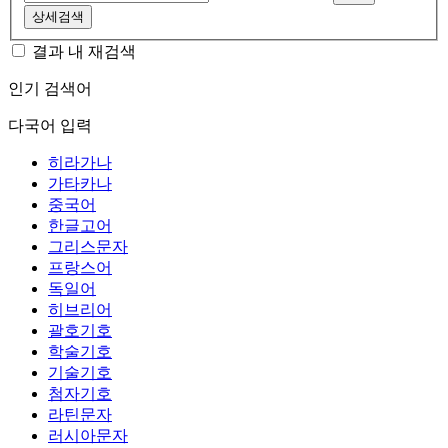
상세검색
결과 내 재검색
인기 검색어
다국어 입력
히라가나
가타카나
중국어
한글고어
그리스문자
프랑스어
독일어
히브리어
괄호기호
학술기호
기술기호
첨자기호
라틴문자
러시아문자