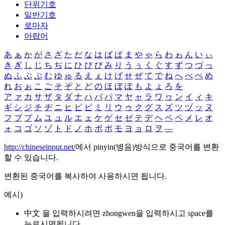
단위기호
일반기호
로마자
아랍어
あ
ぁ
か
が
さ
ざ
た
だ
な
は
ば
ぱ
ま
や
ゃ
ら
わ
ゎ
ん
い
ぃ
き
ぎ
し
じ
ち
ぢ
に
ひ
び
ぴ
み
り
う
ぅ
く
ぐ
す
ず
つ
づ
っ
ぬ
ふ
ぶ
ぷ
む
ゆ
ゅ
る
え
ぇ
け
げ
せ
ぜ
て
で
ね
へ
べ
ぺ
め
れ
お
ぉ
こ
ご
そ
ぞ
と
ど
の
ほ
ぼ
ぽ
も
よ
ょ
ろ
を
ア
ァ
カ
サ
ザ
タ
ダ
ナ
ハ
バ
パ
マ
ヤ
ャ
ラ
ワ
ヮ
ン
イ
ィ
キ
ギ
シ
ジ
チ
ヂ
ニ
ヒ
ビ
ピ
ミ
リ
ウ
ゥ
ク
グ
ス
ズ
ツ
ヅ
ッ
ヌ
フ
ブ
プ
ム
ユ
ュ
ル
エ
ェ
ケ
ゲ
セ
ゼ
テ
デ
ヘ
ベ
ペ
メ
レ
オ
ォ
コ
ゴ
ソ
ゾ
ト
ド
ノ
ホ
ボ
ポ
モ
ヨ
ョ
ロ
ヲ
―
http://chineseinput.net/
에서 pinyin(병음)방식으로 중국어를 변환
할 수 있습니다.
변환된 중국어를 복사하여 사용하시면 됩니다.
예시)
中文 을 입력하시려면
zhongwen
을 입력하시고 space를
누르시면됩니다.