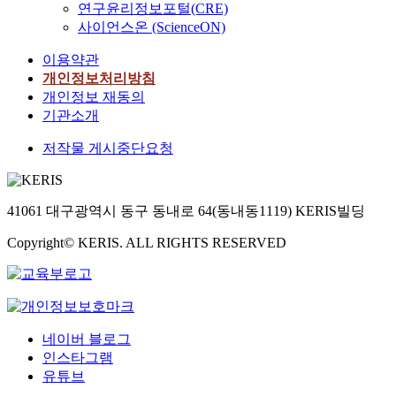
플부서
연구윤리정보포털(CRE)
부사
사이언스온 (ScienceON)
장), 임
미선
이용약관
(HSBC
개인정보처리방침
은행
COO&
개인정보 재동의
부대
기관소개
표)
저작물 게시중단요청
41061 대구광역시 동구 동내로 64(동내동1119) KERIS빌딩
Copyright© KERIS. ALL RIGHTS RESERVED
네이버 블로그
인스타그램
유튜브