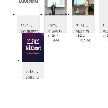
여성 리더: 긍정적 변화를 가져오다
여성엔지니어와 기업가정신 특강 : 세종의 리더십과 행복나눔 125
이 시대 리더와의 만남
이화여자
이화여자
이
COURSERA
Diana
대학교
대학교
대
Bilimoria
손욱
김선욱
2018 W20 토크콘서트
이화여자
대학교
강민
아, 안
젤라
강주현
(글로