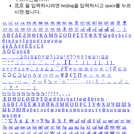
北京 을 입력하시려면
beijing
을 입력하시고 space를 누르
시면 됩니다.
ㅥ
ㅦ
ㅧ
ㅨ
ㅩ
ㅪ
ㅫ
ㅬ
ㅭ
ㅮ
ㅯ
ㅰ
ㅱ
ㅲ
ㅳ
ㅴ
ㅵ
ㅶ
ㅷ
ㅸ
ㅹ
ㅺ
ㅻ
ㅼ
ㅽ
ㅾ
ㅿ
ㆀ
ㆁ
ㆂ
ㆃ
ㆄ
ㆅ
ㆆ
ㆇ
ㆈ
ㆉ
ㆊ
ㆋ
ㆌ
ㆍ
ㆎ
Α
Β
Γ
Δ
Ε
Ζ
Η
Θ
Ι
Κ
Λ
Μ
Ν
Ξ
Ο
Π
Ρ
Σ
Τ
Υ
Φ
Χ
Ψ
Ω
α
β
γ
δ
ε
ζ
η
θ
ι
κ
λ
μ
ν
ξ
ο
π
ρ
σ
τ
υ
φ
χ
ψ
ω
á
à
Á
À
é
è
É
È
ç
Ç
ê
Ä
Ö
Ü
ä
ö
ü
ß
ְ
ֳ
ֲ
ֱ
ָ
ַ
ֵ
ֶ
ִ
ֹ
ּ
ֻ
ׂ
ׁ
ּ
ב
ה
נ
מ
צ
ת
ץ
ש
ד
ג
כ
ע
י
ח
ל
ך
ף
ק
ר
א
ט
ו
ן
ם
פ
‘
’
“
”
〔
〕
〈
〉
「
」
『
』
【
】
＂
（
）
［
］
｛
｝
±
×
÷
≠
≤
≥
∞
∴
♂
♀
∠
⊥
⌒
∂
∇
≡
≒
≪
≫
√
∽
∝
∵
∫
∬
∈
∋
⊆
⊇
⊂
⊃
∪
∩
∧
∨
￢
⇒
⇔
∀
∃
∮
∑
∏
＋
－
＜
＝
＞
、
。
·
‥
…
¨
〃
―
∥
＼
∼
´
～
ˇ
˘
˝
˚
˙
¸
˛
¡
¿
ː
！
＇
，
．
／
：
；
？
＾
＿
｀
｜
½
⅓
⅔
¼
¾
⅛
⅜
⅝
⅞
¹
²
³
⁴
ⁿ
₁
₂
₃
₄
Æ
Ð
Ħ
Ĳ
Ł
Ø
Œ
Þ
Ŧ
Ŋ
æ
đ
ð
ħ
ı
ĳ
ĸ
ŀ
ł
ø
œ
ß
þ
ŧ
ŋ
ŉ
А
Б
В
Г
Д
Е
Ё
Ж
З
И
Й
К
Л
М
Н
О
П
Р
С
Т
У
Ф
Х
Ц
Ч
Ш
Щ
Ъ
Ы
Ь
Э
Ю
Я
а
б
в
г
д
е
ё
ж
з
и
й
к
л
м
н
о
п
р
с
т
у
ф
х
ц
ч
ш
щ
ъ
ы
ь
э
ю
я
′
″
℃
Å
￠
￡
￥
¤
℉
‰
＄
％
Ｆ
￦
㎕
㎖
㎗
ℓ
㎘
㏄
㎣
㎤
㎥
㎦
㎙
㎚
㎛
㎜
㎝
㎞
㎟
㎠
㎡
㎢
㏊
㎍
㎎
㎏
㏏
㎈
㎉
㏈
㎧
㎨
㎰
㎱
㎲
㎳
㎴
㎵
㎶
㎷
㎸
㎹
㎀
㎁
㎂
㎃
㎄
㎺
㎻
㎽
㎾
㎿
㎐
㎑