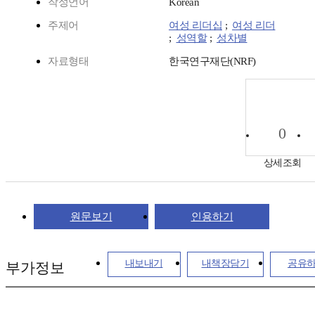
작성언어
Korean
주제어
여성 리더십
;
여성 리더
;
성역할
;
성차별
자료형태
한국연구재단(NRF)
0
상세조회
원문보기
인용하기
내보내기
내책장담기
공유
부가정보