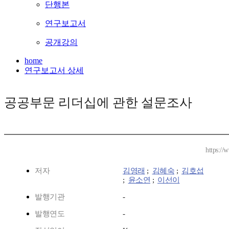
단행본
연구보고서
공개강의
home
연구보고서 상세
공공부문 리더십에 관한 설문조사
https://
저자
김영래
;
김혜숙
;
김호섭
;
윤소연
;
이선이
발행기관
-
발행연도
-