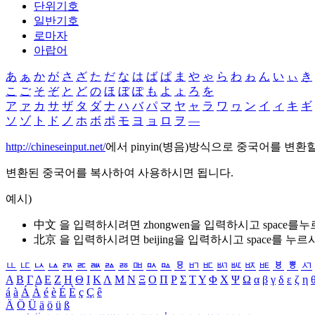
단위기호
일반기호
로마자
아랍어
あ
ぁ
か
が
さ
ざ
た
だ
な
は
ば
ぱ
ま
や
ゃ
ら
わ
ゎ
ん
い
ぃ
き
こ
ご
そ
ぞ
と
ど
の
ほ
ぼ
ぽ
も
よ
ょ
ろ
を
ア
ァ
カ
サ
ザ
タ
ダ
ナ
ハ
バ
パ
マ
ヤ
ャ
ラ
ワ
ヮ
ン
イ
ィ
キ
ギ
ソ
ゾ
ト
ド
ノ
ホ
ボ
ポ
モ
ヨ
ョ
ロ
ヲ
―
http://chineseinput.net/
에서 pinyin(병음)방식으로 중국어를 변환
변환된 중국어를 복사하여 사용하시면 됩니다.
예시)
中文 을 입력하시려면
zhongwen
을 입력하시고 space를
北京 을 입력하시려면
beijing
을 입력하시고 space를 누르
ㅥ
ㅦ
ㅧ
ㅨ
ㅩ
ㅪ
ㅫ
ㅬ
ㅭ
ㅮ
ㅯ
ㅰ
ㅱ
ㅲ
ㅳ
ㅴ
ㅵ
ㅶ
ㅷ
ㅸ
ㅹ
ㅺ
Α
Β
Γ
Δ
Ε
Ζ
Η
Θ
Ι
Κ
Λ
Μ
Ν
Ξ
Ο
Π
Ρ
Σ
Τ
Υ
Φ
Χ
Ψ
Ω
α
β
γ
δ
ε
ζ
η
á
à
Á
À
é
è
É
È
ç
Ç
ê
Ä
Ö
Ü
ä
ö
ü
ß