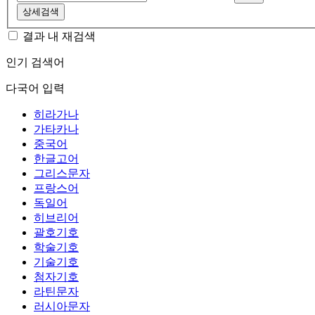
상세검색
결과 내 재검색
인기 검색어
다국어 입력
히라가나
가타카나
중국어
한글고어
그리스문자
프랑스어
독일어
히브리어
괄호기호
학술기호
기술기호
첨자기호
라틴문자
러시아문자