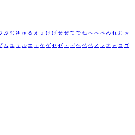
ぶ
ぷ
む
ゆ
ゅ
る
え
ぇ
け
げ
せ
ぜ
て
で
ね
へ
べ
ぺ
め
れ
お
ぉ
プ
ム
ユ
ュ
ル
エ
ェ
ケ
ゲ
セ
ゼ
テ
デ
ヘ
ベ
ペ
メ
レ
オ
ォ
コ
ゴ