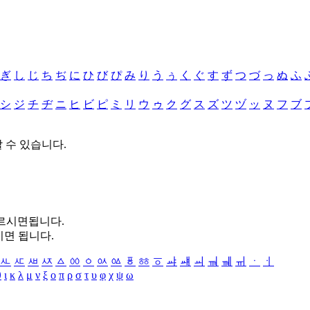
ぎ
し
じ
ち
ぢ
に
ひ
び
ぴ
み
り
う
ぅ
く
ぐ
す
ず
つ
づ
っ
ぬ
ふ
シ
ジ
チ
ヂ
ニ
ヒ
ビ
ピ
ミ
リ
ウ
ゥ
ク
グ
ス
ズ
ツ
ヅ
ッ
ヌ
フ
ブ
할 수 있습니다.
누르시면됩니다.
시면 됩니다.
ㅻ
ㅼ
ㅽ
ㅾ
ㅿ
ㆀ
ㆁ
ㆂ
ㆃ
ㆄ
ㆅ
ㆆ
ㆇ
ㆈ
ㆉ
ㆊ
ㆋ
ㆌ
ㆍ
ㆎ
θ
ι
κ
λ
μ
ν
ξ
ο
π
ρ
σ
τ
υ
φ
χ
ψ
ω