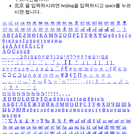
北京 을 입력하시려면
beijing
을 입력하시고 space를 누르
시면 됩니다.
ㅥ
ㅦ
ㅧ
ㅨ
ㅩ
ㅪ
ㅫ
ㅬ
ㅭ
ㅮ
ㅯ
ㅰ
ㅱ
ㅲ
ㅳ
ㅴ
ㅵ
ㅶ
ㅷ
ㅸ
ㅹ
ㅺ
ㅻ
ㅼ
ㅽ
ㅾ
ㅿ
ㆀ
ㆁ
ㆂ
ㆃ
ㆄ
ㆅ
ㆆ
ㆇ
ㆈ
ㆉ
ㆊ
ㆋ
ㆌ
ㆍ
ㆎ
Α
Β
Γ
Δ
Ε
Ζ
Η
Θ
Ι
Κ
Λ
Μ
Ν
Ξ
Ο
Π
Ρ
Σ
Τ
Υ
Φ
Χ
Ψ
Ω
α
β
γ
δ
ε
ζ
η
θ
ι
κ
λ
μ
ν
ξ
ο
π
ρ
σ
τ
υ
φ
χ
ψ
ω
á
à
Á
À
é
è
É
È
ç
Ç
ê
Ä
Ö
Ü
ä
ö
ü
ß
ְ
ֳ
ֲ
ֱ
ָ
ַ
ֵ
ֶ
ִ
ֹ
ּ
ֻ
ׂ
ׁ
ּ
ב
ה
נ
מ
צ
ת
ץ
ש
ד
ג
כ
ע
י
ח
ל
ך
ף
ק
ר
א
ט
ו
ן
ם
פ
‘
’
“
”
〔
〕
〈
〉
「
」
『
』
【
】
＂
（
）
［
］
｛
｝
±
×
÷
≠
≤
≥
∞
∴
♂
♀
∠
⊥
⌒
∂
∇
≡
≒
≪
≫
√
∽
∝
∵
∫
∬
∈
∋
⊆
⊇
⊂
⊃
∪
∩
∧
∨
￢
⇒
⇔
∀
∃
∮
∑
∏
＋
－
＜
＝
＞
、
。
·
‥
…
¨
〃
―
∥
＼
∼
´
～
ˇ
˘
˝
˚
˙
¸
˛
¡
¿
ː
！
＇
，
．
／
：
；
？
＾
＿
｀
｜
½
⅓
⅔
¼
¾
⅛
⅜
⅝
⅞
¹
²
³
⁴
ⁿ
₁
₂
₃
₄
Æ
Ð
Ħ
Ĳ
Ł
Ø
Œ
Þ
Ŧ
Ŋ
æ
đ
ð
ħ
ı
ĳ
ĸ
ŀ
ł
ø
œ
ß
þ
ŧ
ŋ
ŉ
А
Б
В
Г
Д
Е
Ё
Ж
З
И
Й
К
Л
М
Н
О
П
Р
С
Т
У
Ф
Х
Ц
Ч
Ш
Щ
Ъ
Ы
Ь
Э
Ю
Я
а
б
в
г
д
е
ё
ж
з
и
й
к
л
м
н
о
п
р
с
т
у
ф
х
ц
ч
ш
щ
ъ
ы
ь
э
ю
я
′
″
℃
Å
￠
￡
￥
¤
℉
‰
＄
％
Ｆ
￦
㎕
㎖
㎗
ℓ
㎘
㏄
㎣
㎤
㎥
㎦
㎙
㎚
㎛
㎜
㎝
㎞
㎟
㎠
㎡
㎢
㏊
㎍
㎎
㎏
㏏
㎈
㎉
㏈
㎧
㎨
㎰
㎱
㎲
㎳
㎴
㎵
㎶
㎷
㎸
㎹
㎀
㎁
㎂
㎃
㎄
㎺
㎻
㎽
㎾
㎿
㎐
㎑