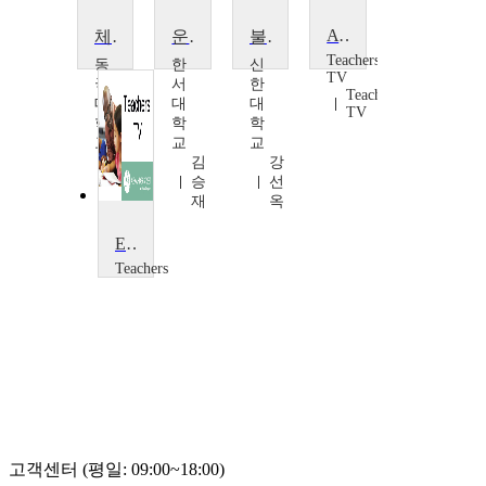
A Future in the Balance
체력측정평가 및 실습
운동학습 및 제어
불균형수정 요가
Teachers
동
한
신
TV
국
서
한
Teachers
대
대
대
TV
학
학
학
교
교
교
서
김
강
동
승
선
일
재
옥
Expert top tips on work-life balance
Teachers
TV
Teachers
TV
고객센터 (평일: 09:00~18:00)