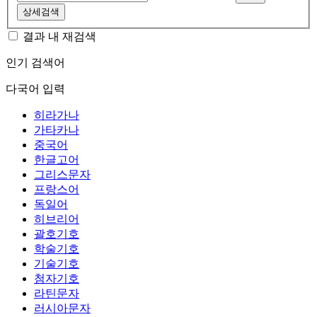
상세검색
결과 내 재검색
인기 검색어
다국어 입력
히라가나
가타카나
중국어
한글고어
그리스문자
프랑스어
독일어
히브리어
괄호기호
학술기호
기술기호
첨자기호
라틴문자
러시아문자