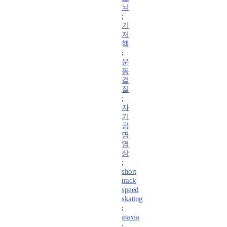
뇌
;
기
저
핵
;
운
동
겉
질
;
자
기
공
명
영
상
;
short
track
speed
skating
;
ataxia
;