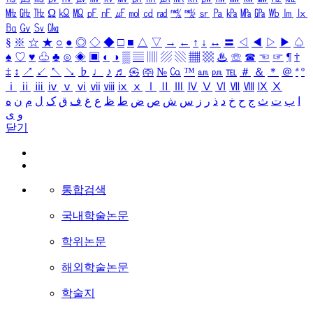
㎒
㎓
㎔
Ω
㏀
㏁
㎊
㎋
㎌
㏖
㏅
㎭
㎮
㎯
㏛
㎩
㎪
㎫
㎬
㏝
㏐
㏓
㏃
㏉
㏜
㏆
§
※
☆
★
○
●
◎
◇
◆
□
■
△
▽
→
←
↑
↓
↔
〓
◁
◀
▷
▶
♤
♠
♡
♥
♧
♣
⊙
◈
▣
◐
◑
▒
▤
▥
▨
▧
▦
▩
♨
☏
☎
☜
☞
¶
†
‡
↕
↗
↙
↖
↘
♭
♩
♪
♬
㉿
㈜
№
㏇
™
㏂
㏘
℡
＃
＆
＊
＠
ª
º
ⅰ
ⅱ
ⅲ
ⅳ
ⅴ
ⅵ
ⅶ
ⅷ
ⅸ
ⅹ
Ⅰ
Ⅱ
Ⅲ
Ⅳ
Ⅴ
Ⅵ
Ⅶ
Ⅷ
Ⅸ
Ⅹ
ا
ب
ت
ث
ج
ح
خ
د
ذ
ر
ز
س
ش
ص
ض
ط
ظ
ع
غ
ف
ق
ک
ل
م
ن
ه
و
ی
닫기
통합검색
국내학술논문
학위논문
해외학술논문
학술지