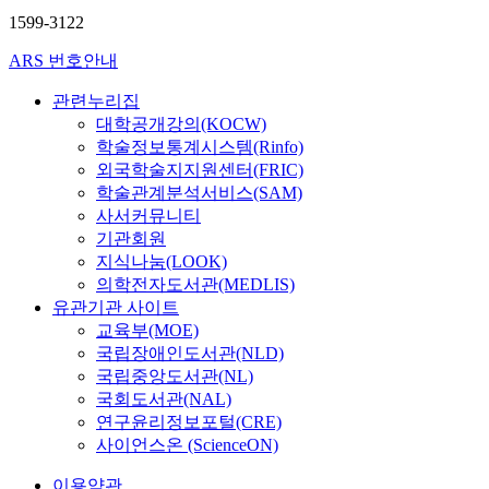
1599-3122
ARS 번호안내
관련누리집
대학공개강의(KOCW)
학술정보통계시스템(Rinfo)
외국학술지지원센터(FRIC)
학술관계분석서비스(SAM)
사서커뮤니티
기관회원
지식나눔(LOOK)
의학전자도서관(MEDLIS)
유관기관 사이트
교육부(MOE)
국립장애인도서관(NLD)
국립중앙도서관(NL)
국회도서관(NAL)
연구윤리정보포털(CRE)
사이언스온 (ScienceON)
이용약관