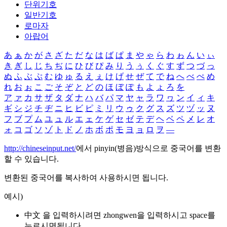
단위기호
일반기호
로마자
아랍어
あ
ぁ
か
が
さ
ざ
た
だ
な
は
ば
ぱ
ま
や
ゃ
ら
わ
ゎ
ん
い
ぃ
き
ぎ
し
じ
ち
ぢ
に
ひ
び
ぴ
み
り
う
ぅ
く
ぐ
す
ず
つ
づ
っ
ぬ
ふ
ぶ
ぷ
む
ゆ
ゅ
る
え
ぇ
け
げ
せ
ぜ
て
で
ね
へ
べ
ぺ
め
れ
お
ぉ
こ
ご
そ
ぞ
と
ど
の
ほ
ぼ
ぽ
も
よ
ょ
ろ
を
ア
ァ
カ
サ
ザ
タ
ダ
ナ
ハ
バ
パ
マ
ヤ
ャ
ラ
ワ
ヮ
ン
イ
ィ
キ
ギ
シ
ジ
チ
ヂ
ニ
ヒ
ビ
ピ
ミ
リ
ウ
ゥ
ク
グ
ス
ズ
ツ
ヅ
ッ
ヌ
フ
ブ
プ
ム
ユ
ュ
ル
エ
ェ
ケ
ゲ
セ
ゼ
テ
デ
ヘ
ベ
ペ
メ
レ
オ
ォ
コ
ゴ
ソ
ゾ
ト
ド
ノ
ホ
ボ
ポ
モ
ヨ
ョ
ロ
ヲ
―
http://chineseinput.net/
에서 pinyin(병음)방식으로 중국어를 변환
할 수 있습니다.
변환된 중국어를 복사하여 사용하시면 됩니다.
예시)
中文 을 입력하시려면
zhongwen
을 입력하시고 space를
누르시면됩니다.