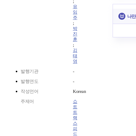
;
유
임
나만
주
;
박
진
훈
;
김
태
영
발행기관
-
발행연도
-
작성언어
Korean
주제어
쇼
트
트
랙
스
피
드