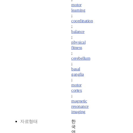
motor
learning
;
coordination
;
balance
;
physical
fitness
;
cerebellum
;
basal
ganglia
;
motor
cortex
;
magnetic
resonance
imaging
자료형태
한
국
연