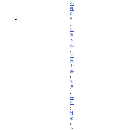
스
케
이
팅
;
운
동
실
조
;
운
동
학
습
;
협
응
;
균
형
;
체
력
;
소