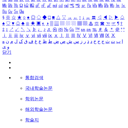
㎒
㎓
㎔
Ω
㏀
㏁
㎊
㎋
㎌
㏖
㏅
㎭
㎮
㎯
㏛
㎩
㎪
㎫
㎬
㏝
㏐
㏓
㏃
㏉
㏜
㏆
§
※
☆
★
○
●
◎
◇
◆
□
■
△
▽
→
←
↑
↓
↔
〓
◁
◀
▷
▶
♤
♠
♡
♥
♧
♣
⊙
◈
▣
◐
◑
▒
▤
▥
▨
▧
▦
▩
♨
☏
☎
☜
☞
¶
†
‡
↕
↗
↙
↖
↘
♭
♩
♪
♬
㉿
㈜
№
㏇
™
㏂
㏘
℡
＃
＆
＊
＠
ª
º
ⅰ
ⅱ
ⅲ
ⅳ
ⅴ
ⅵ
ⅶ
ⅷ
ⅸ
ⅹ
Ⅰ
Ⅱ
Ⅲ
Ⅳ
Ⅴ
Ⅵ
Ⅶ
Ⅷ
Ⅸ
Ⅹ
ا
ب
ت
ث
ج
ح
خ
د
ذ
ر
ز
س
ش
ص
ض
ط
ظ
ع
غ
ف
ق
ک
ل
م
ن
ه
و
ی
닫기
통합검색
국내학술논문
학위논문
해외학술논문
학술지