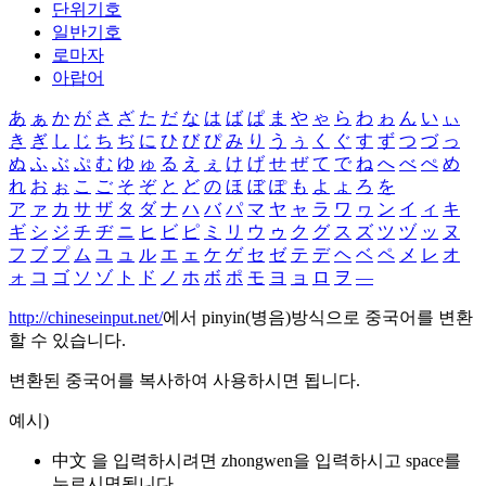
단위기호
일반기호
로마자
아랍어
あ
ぁ
か
が
さ
ざ
た
だ
な
は
ば
ぱ
ま
や
ゃ
ら
わ
ゎ
ん
い
ぃ
き
ぎ
し
じ
ち
ぢ
に
ひ
び
ぴ
み
り
う
ぅ
く
ぐ
す
ず
つ
づ
っ
ぬ
ふ
ぶ
ぷ
む
ゆ
ゅ
る
え
ぇ
け
げ
せ
ぜ
て
で
ね
へ
べ
ぺ
め
れ
お
ぉ
こ
ご
そ
ぞ
と
ど
の
ほ
ぼ
ぽ
も
よ
ょ
ろ
を
ア
ァ
カ
サ
ザ
タ
ダ
ナ
ハ
バ
パ
マ
ヤ
ャ
ラ
ワ
ヮ
ン
イ
ィ
キ
ギ
シ
ジ
チ
ヂ
ニ
ヒ
ビ
ピ
ミ
リ
ウ
ゥ
ク
グ
ス
ズ
ツ
ヅ
ッ
ヌ
フ
ブ
プ
ム
ユ
ュ
ル
エ
ェ
ケ
ゲ
セ
ゼ
テ
デ
ヘ
ベ
ペ
メ
レ
オ
ォ
コ
ゴ
ソ
ゾ
ト
ド
ノ
ホ
ボ
ポ
モ
ヨ
ョ
ロ
ヲ
―
http://chineseinput.net/
에서 pinyin(병음)방식으로 중국어를 변환
할 수 있습니다.
변환된 중국어를 복사하여 사용하시면 됩니다.
예시)
中文 을 입력하시려면
zhongwen
을 입력하시고 space를
누르시면됩니다.