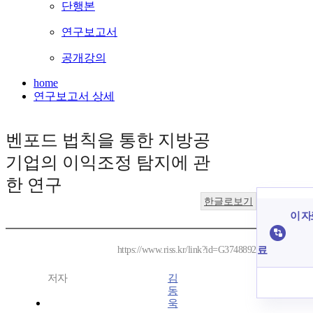
단행본
연구보고서
공개강의
home
연구보고서 상세
벤포드 법칙을 통한 지방공
기업의 이익조정 탐지에 관
한 연구
한글로보기
이 자
료
https://www.riss.kr/link?id=G3748892
저자
김
동
욱