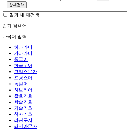
상세검색
결과 내 재검색
인기 검색어
다국어 입력
히라가나
가타카나
중국어
한글고어
그리스문자
프랑스어
독일어
히브리어
괄호기호
학술기호
기술기호
첨자기호
라틴문자
러시아문자