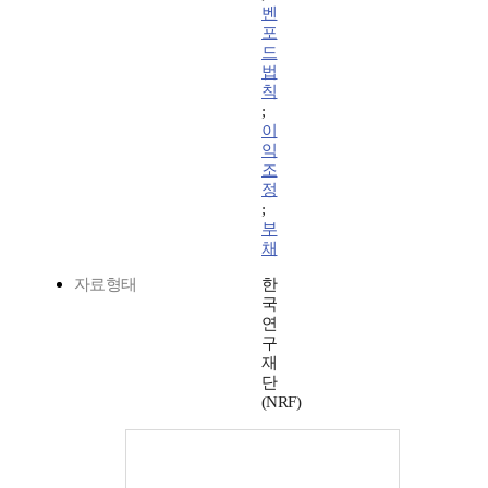
벤
포
드
법
칙
;
이
익
조
정
;
부
채
자료형태
한
국
연
구
재
단
(NRF)