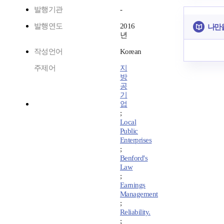
발행기관
-
발행연도
2016
나만
년
작성언어
Korean
주제어
지
방
공
기
업
;
Local
Public
Enterprises
;
Benford's
Law
;
Earnings
Management
;
Reliability.
;