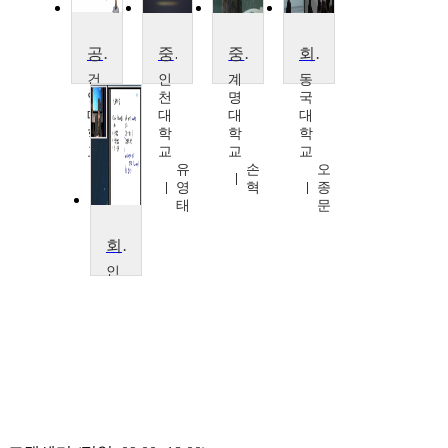
공공경제학의 이해
중급회계(2)
중급회계(2)
회계원리3
건
인
계
동
양
천
명
국
대
대
대
대
학
학
학
학
교
교
교
교
배
유
손
오
세
영
혁
종
영
태
문
회계원리연습
인
천
대
학
교
유
영
태