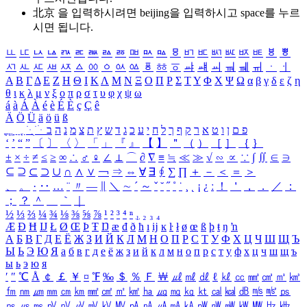
北京 을 입력하시려면
beijing
을 입력하시고 space를 누르
시면 됩니다.
ㅥ
ㅦ
ㅧ
ㅨ
ㅩ
ㅪ
ㅫ
ㅬ
ㅭ
ㅮ
ㅯ
ㅰ
ㅱ
ㅲ
ㅳ
ㅴ
ㅵ
ㅶ
ㅷ
ㅸ
ㅹ
ㅺ
ㅻ
ㅼ
ㅽ
ㅾ
ㅿ
ㆀ
ㆁ
ㆂ
ㆃ
ㆄ
ㆅ
ㆆ
ㆇ
ㆈ
ㆉ
ㆊ
ㆋ
ㆌ
ㆍ
ㆎ
Α
Β
Γ
Δ
Ε
Ζ
Η
Θ
Ι
Κ
Λ
Μ
Ν
Ξ
Ο
Π
Ρ
Σ
Τ
Υ
Φ
Χ
Ψ
Ω
α
β
γ
δ
ε
ζ
η
θ
ι
κ
λ
μ
ν
ξ
ο
π
ρ
σ
τ
υ
φ
χ
ψ
ω
á
à
Á
À
é
è
É
È
ç
Ç
ê
Ä
Ö
Ü
ä
ö
ü
ß
ְ
ֳ
ֲ
ֱ
ָ
ַ
ֵ
ֶ
ִ
ֹ
ּ
ֻ
ׂ
ׁ
ּ
ב
ה
נ
מ
צ
ת
ץ
ש
ד
ג
כ
ע
י
ח
ל
ך
ף
ק
ר
א
ט
ו
ן
ם
פ
‘
’
“
”
〔
〕
〈
〉
「
」
『
』
【
】
＂
（
）
［
］
｛
｝
±
×
÷
≠
≤
≥
∞
∴
♂
♀
∠
⊥
⌒
∂
∇
≡
≒
≪
≫
√
∽
∝
∵
∫
∬
∈
∋
⊆
⊇
⊂
⊃
∪
∩
∧
∨
￢
⇒
⇔
∀
∃
∮
∑
∏
＋
－
＜
＝
＞
、
。
·
‥
…
¨
〃
―
∥
＼
∼
´
～
ˇ
˘
˝
˚
˙
¸
˛
¡
¿
ː
！
＇
，
．
／
：
；
？
＾
＿
｀
｜
½
⅓
⅔
¼
¾
⅛
⅜
⅝
⅞
¹
²
³
⁴
ⁿ
₁
₂
₃
₄
Æ
Ð
Ħ
Ĳ
Ł
Ø
Œ
Þ
Ŧ
Ŋ
æ
đ
ð
ħ
ı
ĳ
ĸ
ŀ
ł
ø
œ
ß
þ
ŧ
ŋ
ŉ
А
Б
В
Г
Д
Е
Ё
Ж
З
И
Й
К
Л
М
Н
О
П
Р
С
Т
У
Ф
Х
Ц
Ч
Ш
Щ
Ъ
Ы
Ь
Э
Ю
Я
а
б
в
г
д
е
ё
ж
з
и
й
к
л
м
н
о
п
р
с
т
у
ф
х
ц
ч
ш
щ
ъ
ы
ь
э
ю
я
′
″
℃
Å
￠
￡
￥
¤
℉
‰
＄
％
Ｆ
￦
㎕
㎖
㎗
ℓ
㎘
㏄
㎣
㎤
㎥
㎦
㎙
㎚
㎛
㎜
㎝
㎞
㎟
㎠
㎡
㎢
㏊
㎍
㎎
㎏
㏏
㎈
㎉
㏈
㎧
㎨
㎰
㎱
㎲
㎳
㎴
㎵
㎶
㎷
㎸
㎹
㎀
㎁
㎂
㎃
㎄
㎺
㎻
㎽
㎾
㎿
㎐
㎑