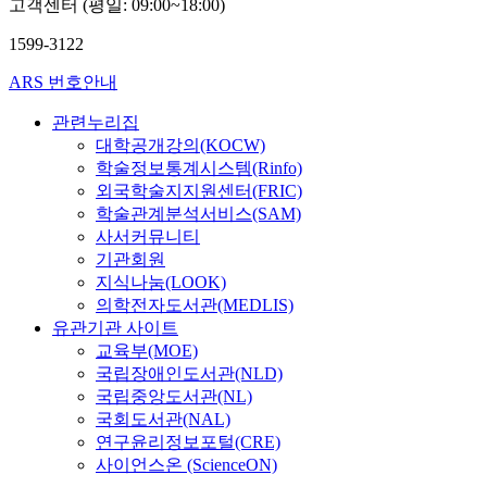
고객센터 (평일: 09:00~18:00)
1599-3122
ARS 번호안내
관련누리집
대학공개강의(KOCW)
학술정보통계시스템(Rinfo)
외국학술지지원센터(FRIC)
학술관계분석서비스(SAM)
사서커뮤니티
기관회원
지식나눔(LOOK)
의학전자도서관(MEDLIS)
유관기관 사이트
교육부(MOE)
국립장애인도서관(NLD)
국립중앙도서관(NL)
국회도서관(NAL)
연구윤리정보포털(CRE)
사이언스온 (ScienceON)