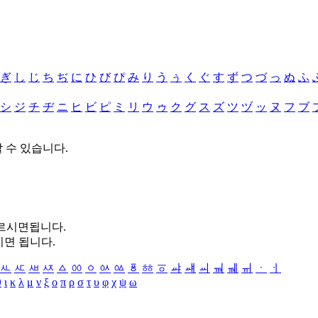
ぎ
し
じ
ち
ぢ
に
ひ
び
ぴ
み
り
う
ぅ
く
ぐ
す
ず
つ
づ
っ
ぬ
ふ
シ
ジ
チ
ヂ
ニ
ヒ
ビ
ピ
ミ
リ
ウ
ゥ
ク
グ
ス
ズ
ツ
ヅ
ッ
ヌ
フ
ブ
할 수 있습니다.
누르시면됩니다.
시면 됩니다.
ㅻ
ㅼ
ㅽ
ㅾ
ㅿ
ㆀ
ㆁ
ㆂ
ㆃ
ㆄ
ㆅ
ㆆ
ㆇ
ㆈ
ㆉ
ㆊ
ㆋ
ㆌ
ㆍ
ㆎ
θ
ι
κ
λ
μ
ν
ξ
ο
π
ρ
σ
τ
υ
φ
χ
ψ
ω