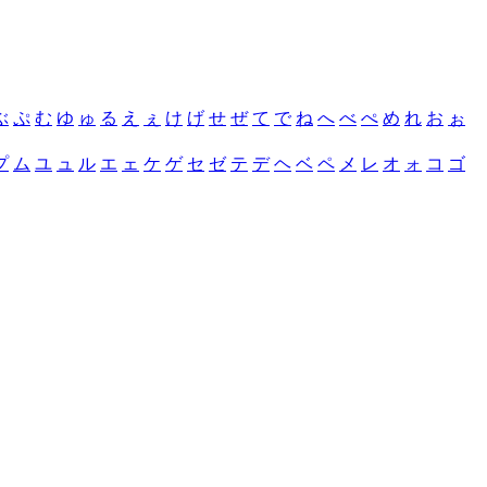
ぶ
ぷ
む
ゆ
ゅ
る
え
ぇ
け
げ
せ
ぜ
て
で
ね
へ
べ
ぺ
め
れ
お
ぉ
プ
ム
ユ
ュ
ル
エ
ェ
ケ
ゲ
セ
ゼ
テ
デ
ヘ
ベ
ペ
メ
レ
オ
ォ
コ
ゴ