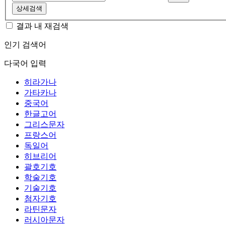
상세검색
결과 내 재검색
인기 검색어
다국어 입력
히라가나
가타카나
중국어
한글고어
그리스문자
프랑스어
독일어
히브리어
괄호기호
학술기호
기술기호
첨자기호
라틴문자
러시아문자