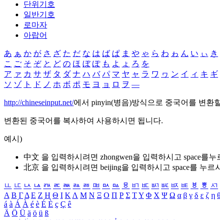
단위기호
일반기호
로마자
아랍어
あ
ぁ
か
が
さ
ざ
た
だ
な
は
ば
ぱ
ま
や
ゃ
ら
わ
ゎ
ん
い
ぃ
き
こ
ご
そ
ぞ
と
ど
の
ほ
ぼ
ぽ
も
よ
ょ
ろ
を
ア
ァ
カ
サ
ザ
タ
ダ
ナ
ハ
バ
パ
マ
ヤ
ャ
ラ
ワ
ヮ
ン
イ
ィ
キ
ギ
ソ
ゾ
ト
ド
ノ
ホ
ボ
ポ
モ
ヨ
ョ
ロ
ヲ
―
http://chineseinput.net/
에서 pinyin(병음)방식으로 중국어를 변환
변환된 중국어를 복사하여 사용하시면 됩니다.
예시)
中文 을 입력하시려면
zhongwen
을 입력하시고 space를
北京 을 입력하시려면
beijing
을 입력하시고 space를 누르
ㅥ
ㅦ
ㅧ
ㅨ
ㅩ
ㅪ
ㅫ
ㅬ
ㅭ
ㅮ
ㅯ
ㅰ
ㅱ
ㅲ
ㅳ
ㅴ
ㅵ
ㅶ
ㅷ
ㅸ
ㅹ
ㅺ
Α
Β
Γ
Δ
Ε
Ζ
Η
Θ
Ι
Κ
Λ
Μ
Ν
Ξ
Ο
Π
Ρ
Σ
Τ
Υ
Φ
Χ
Ψ
Ω
α
β
γ
δ
ε
ζ
η
á
à
Á
À
é
è
É
È
ç
Ç
ê
Ä
Ö
Ü
ä
ö
ü
ß