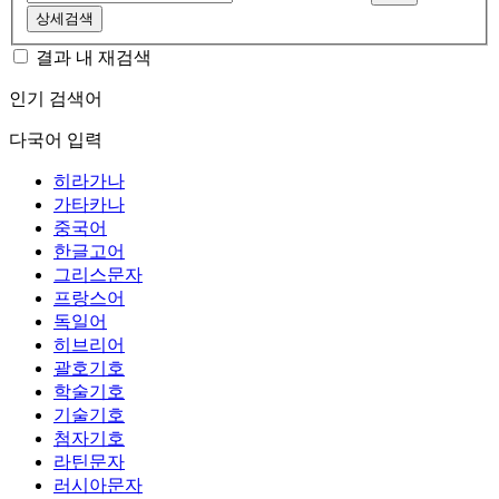
상세검색
결과 내 재검색
인기 검색어
다국어 입력
히라가나
가타카나
중국어
한글고어
그리스문자
프랑스어
독일어
히브리어
괄호기호
학술기호
기술기호
첨자기호
라틴문자
러시아문자