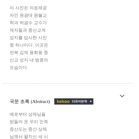
이 사진은 자료제공
자인 원광대 원불교
학과 박광수 교수가
제자들과 증산교계
성지를 답사한 사진
중 하나이다. 이곳은
전북 김제 용화동 증
산교 성지 내 범종의
모습이다.
국문 초록 (Abstract)
예로부터 상제님을
받들어 온 우리 민족
증산도는 증산 상제
님께서 펼치신 새 시