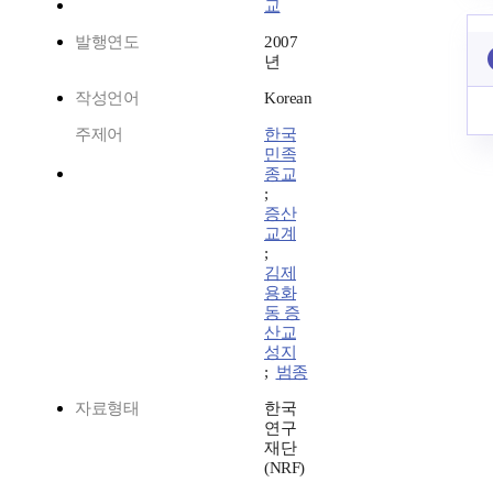
교
발행연도
2007
년
작성언어
Korean
주제어
한국
민족
종교
;
증산
교계
;
김제
용화
동 증
산교
성지
;
범종
자료형태
한국
연구
재단
(NRF)