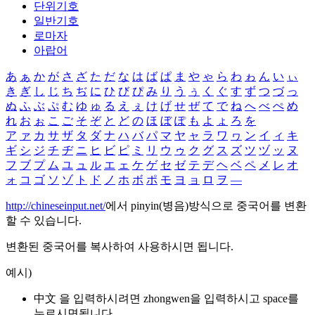
단위기호
일반기호
로마자
아랍어
あ
ぁ
か
が
さ
ざ
た
だ
な
は
ば
ぱ
ま
や
ゃ
ら
わ
ゎ
ん
い
ぃ
き
ぎ
し
じ
ち
ぢ
に
ひ
び
ぴ
み
り
う
ぅ
く
ぐ
す
ず
つ
づ
っ
ぬ
ふ
ぶ
ぷ
む
ゆ
ゅ
る
え
ぇ
け
げ
せ
ぜ
て
で
ね
へ
べ
ぺ
め
れ
お
ぉ
こ
ご
そ
ぞ
と
ど
の
ほ
ぼ
ぽ
も
よ
ょ
ろ
を
ア
ァ
カ
サ
ザ
タ
ダ
ナ
ハ
バ
パ
マ
ヤ
ャ
ラ
ワ
ヮ
ン
イ
ィ
キ
ギ
シ
ジ
チ
ヂ
ニ
ヒ
ビ
ピ
ミ
リ
ウ
ゥ
ク
グ
ス
ズ
ツ
ヅ
ッ
ヌ
フ
ブ
プ
ム
ユ
ュ
ル
エ
ェ
ケ
ゲ
セ
ゼ
テ
デ
ヘ
ベ
ペ
メ
レ
オ
ォ
コ
ゴ
ソ
ゾ
ト
ド
ノ
ホ
ボ
ポ
モ
ヨ
ョ
ロ
ヲ
―
http://chineseinput.net/
에서 pinyin(병음)방식으로 중국어를 변환
할 수 있습니다.
변환된 중국어를 복사하여 사용하시면 됩니다.
예시)
中文 을 입력하시려면
zhongwen
을 입력하시고 space를
누르시면됩니다.