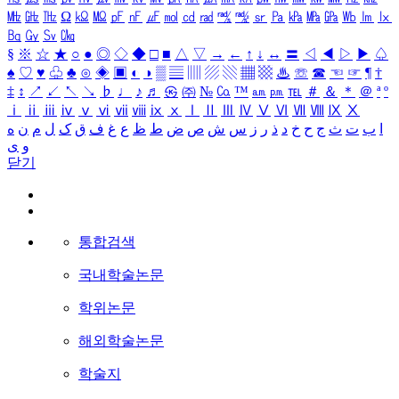
㎒
㎓
㎔
Ω
㏀
㏁
㎊
㎋
㎌
㏖
㏅
㎭
㎮
㎯
㏛
㎩
㎪
㎫
㎬
㏝
㏐
㏓
㏃
㏉
㏜
㏆
§
※
☆
★
○
●
◎
◇
◆
□
■
△
▽
→
←
↑
↓
↔
〓
◁
◀
▷
▶
♤
♠
♡
♥
♧
♣
⊙
◈
▣
◐
◑
▒
▤
▥
▨
▧
▦
▩
♨
☏
☎
☜
☞
¶
†
‡
↕
↗
↙
↖
↘
♭
♩
♪
♬
㉿
㈜
№
㏇
™
㏂
㏘
℡
＃
＆
＊
＠
ª
º
ⅰ
ⅱ
ⅲ
ⅳ
ⅴ
ⅵ
ⅶ
ⅷ
ⅸ
ⅹ
Ⅰ
Ⅱ
Ⅲ
Ⅳ
Ⅴ
Ⅵ
Ⅶ
Ⅷ
Ⅸ
Ⅹ
ا
ب
ت
ث
ج
ح
خ
د
ذ
ر
ز
س
ش
ص
ض
ط
ظ
ع
غ
ف
ق
ک
ل
م
ن
ه
و
ی
닫기
통합검색
국내학술논문
학위논문
해외학술논문
학술지