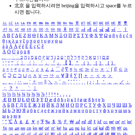
北京 을 입력하시려면
beijing
을 입력하시고 space를 누르
시면 됩니다.
ㅥ
ㅦ
ㅧ
ㅨ
ㅩ
ㅪ
ㅫ
ㅬ
ㅭ
ㅮ
ㅯ
ㅰ
ㅱ
ㅲ
ㅳ
ㅴ
ㅵ
ㅶ
ㅷ
ㅸ
ㅹ
ㅺ
ㅻ
ㅼ
ㅽ
ㅾ
ㅿ
ㆀ
ㆁ
ㆂ
ㆃ
ㆄ
ㆅ
ㆆ
ㆇ
ㆈ
ㆉ
ㆊ
ㆋ
ㆌ
ㆍ
ㆎ
Α
Β
Γ
Δ
Ε
Ζ
Η
Θ
Ι
Κ
Λ
Μ
Ν
Ξ
Ο
Π
Ρ
Σ
Τ
Υ
Φ
Χ
Ψ
Ω
α
β
γ
δ
ε
ζ
η
θ
ι
κ
λ
μ
ν
ξ
ο
π
ρ
σ
τ
υ
φ
χ
ψ
ω
á
à
Á
À
é
è
É
È
ç
Ç
ê
Ä
Ö
Ü
ä
ö
ü
ß
ְ
ֳ
ֲ
ֱ
ָ
ַ
ֵ
ֶ
ִ
ֹ
ּ
ֻ
ׂ
ׁ
ּ
ב
ה
נ
מ
צ
ת
ץ
ש
ד
ג
כ
ע
י
ח
ל
ך
ף
ק
ר
א
ט
ו
ן
ם
פ
‘
’
“
”
〔
〕
〈
〉
「
」
『
』
【
】
＂
（
）
［
］
｛
｝
±
×
÷
≠
≤
≥
∞
∴
♂
♀
∠
⊥
⌒
∂
∇
≡
≒
≪
≫
√
∽
∝
∵
∫
∬
∈
∋
⊆
⊇
⊂
⊃
∪
∩
∧
∨
￢
⇒
⇔
∀
∃
∮
∑
∏
＋
－
＜
＝
＞
、
。
·
‥
…
¨
〃
―
∥
＼
∼
´
～
ˇ
˘
˝
˚
˙
¸
˛
¡
¿
ː
！
＇
，
．
／
：
；
？
＾
＿
｀
｜
½
⅓
⅔
¼
¾
⅛
⅜
⅝
⅞
¹
²
³
⁴
ⁿ
₁
₂
₃
₄
Æ
Ð
Ħ
Ĳ
Ł
Ø
Œ
Þ
Ŧ
Ŋ
æ
đ
ð
ħ
ı
ĳ
ĸ
ŀ
ł
ø
œ
ß
þ
ŧ
ŋ
ŉ
А
Б
В
Г
Д
Е
Ё
Ж
З
И
Й
К
Л
М
Н
О
П
Р
С
Т
У
Ф
Х
Ц
Ч
Ш
Щ
Ъ
Ы
Ь
Э
Ю
Я
а
б
в
г
д
е
ё
ж
з
и
й
к
л
м
н
о
п
р
с
т
у
ф
х
ц
ч
ш
щ
ъ
ы
ь
э
ю
я
′
″
℃
Å
￠
￡
￥
¤
℉
‰
＄
％
Ｆ
￦
㎕
㎖
㎗
ℓ
㎘
㏄
㎣
㎤
㎥
㎦
㎙
㎚
㎛
㎜
㎝
㎞
㎟
㎠
㎡
㎢
㏊
㎍
㎎
㎏
㏏
㎈
㎉
㏈
㎧
㎨
㎰
㎱
㎲
㎳
㎴
㎵
㎶
㎷
㎸
㎹
㎀
㎁
㎂
㎃
㎄
㎺
㎻
㎽
㎾
㎿
㎐
㎑