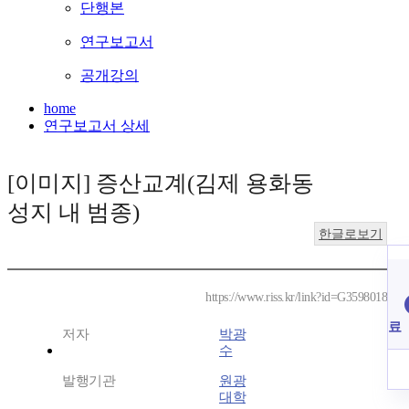
단행본
연구보고서
공개강의
home
연구보고서 상세
[이미지] 증산교계(김제 용화동
성지 내 범종)
한글로보기
https://www.riss.kr/link?id=G3598018
료
저자
박광
수
발행기관
원광
대학