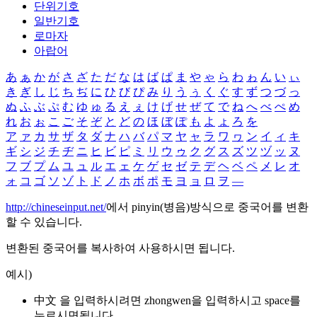
단위기호
일반기호
로마자
아랍어
あ
ぁ
か
が
さ
ざ
た
だ
な
は
ば
ぱ
ま
や
ゃ
ら
わ
ゎ
ん
い
ぃ
き
ぎ
し
じ
ち
ぢ
に
ひ
び
ぴ
み
り
う
ぅ
く
ぐ
す
ず
つ
づ
っ
ぬ
ふ
ぶ
ぷ
む
ゆ
ゅ
る
え
ぇ
け
げ
せ
ぜ
て
で
ね
へ
べ
ぺ
め
れ
お
ぉ
こ
ご
そ
ぞ
と
ど
の
ほ
ぼ
ぽ
も
よ
ょ
ろ
を
ア
ァ
カ
サ
ザ
タ
ダ
ナ
ハ
バ
パ
マ
ヤ
ャ
ラ
ワ
ヮ
ン
イ
ィ
キ
ギ
シ
ジ
チ
ヂ
ニ
ヒ
ビ
ピ
ミ
リ
ウ
ゥ
ク
グ
ス
ズ
ツ
ヅ
ッ
ヌ
フ
ブ
プ
ム
ユ
ュ
ル
エ
ェ
ケ
ゲ
セ
ゼ
テ
デ
ヘ
ベ
ペ
メ
レ
オ
ォ
コ
ゴ
ソ
ゾ
ト
ド
ノ
ホ
ボ
ポ
モ
ヨ
ョ
ロ
ヲ
―
http://chineseinput.net/
에서 pinyin(병음)방식으로 중국어를 변환
할 수 있습니다.
변환된 중국어를 복사하여 사용하시면 됩니다.
예시)
中文 을 입력하시려면
zhongwen
을 입력하시고 space를
누르시면됩니다.