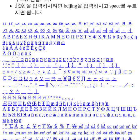
北京 을 입력하시려면
beijing
을 입력하시고 space를 누르
시면 됩니다.
ㅥ
ㅦ
ㅧ
ㅨ
ㅩ
ㅪ
ㅫ
ㅬ
ㅭ
ㅮ
ㅯ
ㅰ
ㅱ
ㅲ
ㅳ
ㅴ
ㅵ
ㅶ
ㅷ
ㅸ
ㅹ
ㅺ
ㅻ
ㅼ
ㅽ
ㅾ
ㅿ
ㆀ
ㆁ
ㆂ
ㆃ
ㆄ
ㆅ
ㆆ
ㆇ
ㆈ
ㆉ
ㆊ
ㆋ
ㆌ
ㆍ
ㆎ
Α
Β
Γ
Δ
Ε
Ζ
Η
Θ
Ι
Κ
Λ
Μ
Ν
Ξ
Ο
Π
Ρ
Σ
Τ
Υ
Φ
Χ
Ψ
Ω
α
β
γ
δ
ε
ζ
η
θ
ι
κ
λ
μ
ν
ξ
ο
π
ρ
σ
τ
υ
φ
χ
ψ
ω
á
à
Á
À
é
è
É
È
ç
Ç
ê
Ä
Ö
Ü
ä
ö
ü
ß
ְ
ֳ
ֲ
ֱ
ָ
ַ
ֵ
ֶ
ִ
ֹ
ּ
ֻ
ׂ
ׁ
ּ
ב
ה
נ
מ
צ
ת
ץ
ש
ד
ג
כ
ע
י
ח
ל
ך
ף
ק
ר
א
ט
ו
ן
ם
פ
‘
’
“
”
〔
〕
〈
〉
「
」
『
』
【
】
＂
（
）
［
］
｛
｝
±
×
÷
≠
≤
≥
∞
∴
♂
♀
∠
⊥
⌒
∂
∇
≡
≒
≪
≫
√
∽
∝
∵
∫
∬
∈
∋
⊆
⊇
⊂
⊃
∪
∩
∧
∨
￢
⇒
⇔
∀
∃
∮
∑
∏
＋
－
＜
＝
＞
、
。
·
‥
…
¨
〃
―
∥
＼
∼
´
～
ˇ
˘
˝
˚
˙
¸
˛
¡
¿
ː
！
＇
，
．
／
：
；
？
＾
＿
｀
｜
½
⅓
⅔
¼
¾
⅛
⅜
⅝
⅞
¹
²
³
⁴
ⁿ
₁
₂
₃
₄
Æ
Ð
Ħ
Ĳ
Ł
Ø
Œ
Þ
Ŧ
Ŋ
æ
đ
ð
ħ
ı
ĳ
ĸ
ŀ
ł
ø
œ
ß
þ
ŧ
ŋ
ŉ
А
Б
В
Г
Д
Е
Ё
Ж
З
И
Й
К
Л
М
Н
О
П
Р
С
Т
У
Ф
Х
Ц
Ч
Ш
Щ
Ъ
Ы
Ь
Э
Ю
Я
а
б
в
г
д
е
ё
ж
з
и
й
к
л
м
н
о
п
р
с
т
у
ф
х
ц
ч
ш
щ
ъ
ы
ь
э
ю
я
′
″
℃
Å
￠
￡
￥
¤
℉
‰
＄
％
Ｆ
￦
㎕
㎖
㎗
ℓ
㎘
㏄
㎣
㎤
㎥
㎦
㎙
㎚
㎛
㎜
㎝
㎞
㎟
㎠
㎡
㎢
㏊
㎍
㎎
㎏
㏏
㎈
㎉
㏈
㎧
㎨
㎰
㎱
㎲
㎳
㎴
㎵
㎶
㎷
㎸
㎹
㎀
㎁
㎂
㎃
㎄
㎺
㎻
㎽
㎾
㎿
㎐
㎑