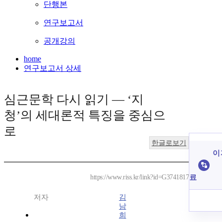
단행본
연구보고서
공개강의
home
연구보고서 상세
심근문학 다시 읽기 ― ‘지
청’의 세대론적 특징을 중심으
로
한글로보기
이 
료
https://www.riss.kr/link?id=G3741817
저자
김
남
희