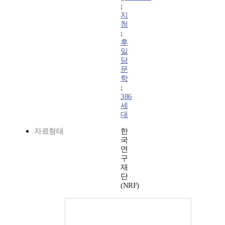
;
지
청
;
후
일
담
문
학
;
386
세
대
자료형태
한
국
연
구
재
단
(NRF)