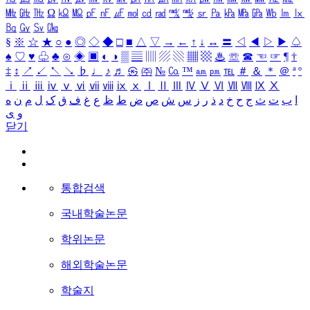
㎒
㎓
㎔
Ω
㏀
㏁
㎊
㎋
㎌
㏖
㏅
㎭
㎮
㎯
㏛
㎩
㎪
㎫
㎬
㏝
㏐
㏓
㏃
㏉
㏜
㏆
§
※
☆
★
○
●
◎
◇
◆
□
■
△
▽
→
←
↑
↓
↔
〓
◁
◀
▷
▶
♤
♠
♡
♥
♧
♣
⊙
◈
▣
◐
◑
▒
▤
▥
▨
▧
▦
▩
♨
☏
☎
☜
☞
¶
†
‡
↕
↗
↙
↖
↘
♭
♩
♪
♬
㉿
㈜
№
㏇
™
㏂
㏘
℡
＃
＆
＊
＠
ª
º
ⅰ
ⅱ
ⅲ
ⅳ
ⅴ
ⅵ
ⅶ
ⅷ
ⅸ
ⅹ
Ⅰ
Ⅱ
Ⅲ
Ⅳ
Ⅴ
Ⅵ
Ⅶ
Ⅷ
Ⅸ
Ⅹ
ا
ب
ت
ث
ج
ح
خ
د
ذ
ر
ز
س
ش
ص
ض
ط
ظ
ع
غ
ف
ق
ک
ل
م
ن
ه
و
ی
닫기
통합검색
국내학술논문
학위논문
해외학술논문
학술지