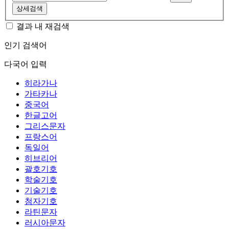
상세검색
결과 내 재검색
인기 검색어
다국어 입력
히라가나
가타카나
중국어
한글고어
그리스문자
프랑스어
독일어
히브리어
괄호기호
학술기호
기술기호
첨자기호
라틴문자
러시아문자