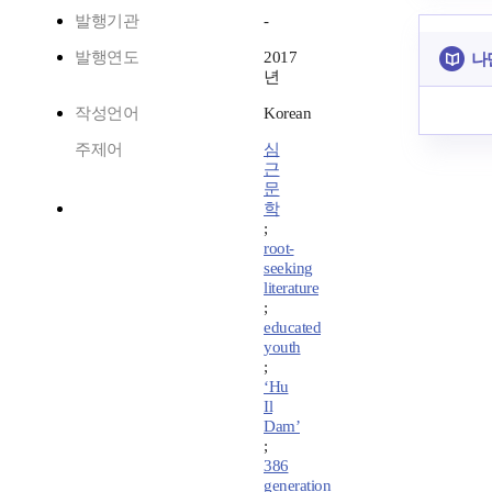
발행기관
-
발행연도
2017
나
년
작성언어
Korean
주제어
심
근
문
학
;
root-
seeking
literature
;
educated
youth
;
‘Hu
Il
Dam’
;
386
generation