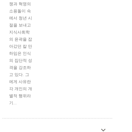
쟁과 혁명의
소용돌이 속
에서 청년 시
절을 보내고
지식사회학
의 윤곽을 잡
아갔던 칼 만
하임은 인식
의 집단적 성
격을 강조하
고 있다. 그
에게 사유란
각 개인의 개
별적 행위라
기...