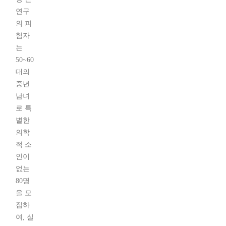
연구
의 피
험자
는
50~60
대의
중년
남녀
로 특
별한
의학
적 소
인이
없는
80명
을 모
집하
여, 실