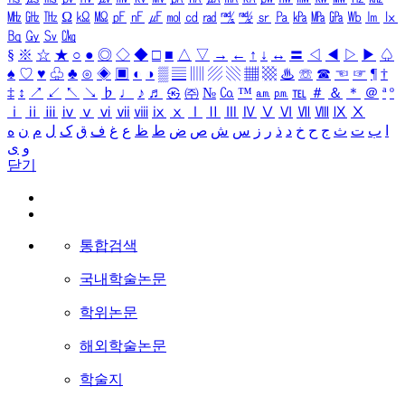
㎒
㎓
㎔
Ω
㏀
㏁
㎊
㎋
㎌
㏖
㏅
㎭
㎮
㎯
㏛
㎩
㎪
㎫
㎬
㏝
㏐
㏓
㏃
㏉
㏜
㏆
§
※
☆
★
○
●
◎
◇
◆
□
■
△
▽
→
←
↑
↓
↔
〓
◁
◀
▷
▶
♤
♠
♡
♥
♧
♣
⊙
◈
▣
◐
◑
▒
▤
▥
▨
▧
▦
▩
♨
☏
☎
☜
☞
¶
†
‡
↕
↗
↙
↖
↘
♭
♩
♪
♬
㉿
㈜
№
㏇
™
㏂
㏘
℡
＃
＆
＊
＠
ª
º
ⅰ
ⅱ
ⅲ
ⅳ
ⅴ
ⅵ
ⅶ
ⅷ
ⅸ
ⅹ
Ⅰ
Ⅱ
Ⅲ
Ⅳ
Ⅴ
Ⅵ
Ⅶ
Ⅷ
Ⅸ
Ⅹ
ا
ب
ت
ث
ج
ح
خ
د
ذ
ر
ز
س
ش
ص
ض
ط
ظ
ع
غ
ف
ق
ک
ل
م
ن
ه
و
ی
닫기
통합검색
국내학술논문
학위논문
해외학술논문
학술지