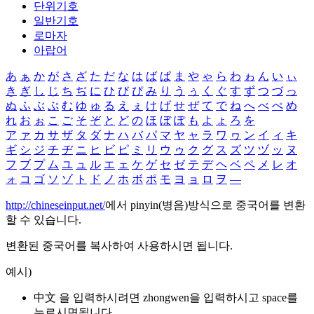
단위기호
일반기호
로마자
아랍어
あ
ぁ
か
が
さ
ざ
た
だ
な
は
ば
ぱ
ま
や
ゃ
ら
わ
ゎ
ん
い
ぃ
き
ぎ
し
じ
ち
ぢ
に
ひ
び
ぴ
み
り
う
ぅ
く
ぐ
す
ず
つ
づ
っ
ぬ
ふ
ぶ
ぷ
む
ゆ
ゅ
る
え
ぇ
け
げ
せ
ぜ
て
で
ね
へ
べ
ぺ
め
れ
お
ぉ
こ
ご
そ
ぞ
と
ど
の
ほ
ぼ
ぽ
も
よ
ょ
ろ
を
ア
ァ
カ
サ
ザ
タ
ダ
ナ
ハ
バ
パ
マ
ヤ
ャ
ラ
ワ
ヮ
ン
イ
ィ
キ
ギ
シ
ジ
チ
ヂ
ニ
ヒ
ビ
ピ
ミ
リ
ウ
ゥ
ク
グ
ス
ズ
ツ
ヅ
ッ
ヌ
フ
ブ
プ
ム
ユ
ュ
ル
エ
ェ
ケ
ゲ
セ
ゼ
テ
デ
ヘ
ベ
ペ
メ
レ
オ
ォ
コ
ゴ
ソ
ゾ
ト
ド
ノ
ホ
ボ
ポ
モ
ヨ
ョ
ロ
ヲ
―
http://chineseinput.net/
에서 pinyin(병음)방식으로 중국어를 변환
할 수 있습니다.
변환된 중국어를 복사하여 사용하시면 됩니다.
예시)
中文 을 입력하시려면
zhongwen
을 입력하시고 space를
누르시면됩니다.