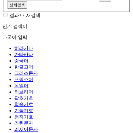
상세검색
결과 내 재검색
인기 검색어
다국어 입력
히라가나
가타카나
중국어
한글고어
그리스문자
프랑스어
독일어
히브리어
괄호기호
학술기호
기술기호
첨자기호
라틴문자
러시아문자