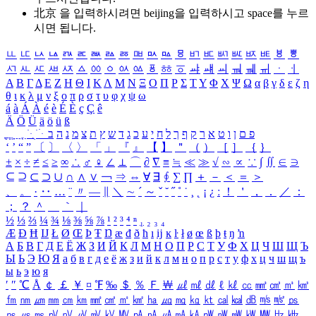
北京 을 입력하시려면
beijing
을 입력하시고 space를 누르
시면 됩니다.
ㅥ
ㅦ
ㅧ
ㅨ
ㅩ
ㅪ
ㅫ
ㅬ
ㅭ
ㅮ
ㅯ
ㅰ
ㅱ
ㅲ
ㅳ
ㅴ
ㅵ
ㅶ
ㅷ
ㅸ
ㅹ
ㅺ
ㅻ
ㅼ
ㅽ
ㅾ
ㅿ
ㆀ
ㆁ
ㆂ
ㆃ
ㆄ
ㆅ
ㆆ
ㆇ
ㆈ
ㆉ
ㆊ
ㆋ
ㆌ
ㆍ
ㆎ
Α
Β
Γ
Δ
Ε
Ζ
Η
Θ
Ι
Κ
Λ
Μ
Ν
Ξ
Ο
Π
Ρ
Σ
Τ
Υ
Φ
Χ
Ψ
Ω
α
β
γ
δ
ε
ζ
η
θ
ι
κ
λ
μ
ν
ξ
ο
π
ρ
σ
τ
υ
φ
χ
ψ
ω
á
à
Á
À
é
è
É
È
ç
Ç
ê
Ä
Ö
Ü
ä
ö
ü
ß
ְ
ֳ
ֲ
ֱ
ָ
ַ
ֵ
ֶ
ִ
ֹ
ּ
ֻ
ׂ
ׁ
ּ
ב
ה
נ
מ
צ
ת
ץ
ש
ד
ג
כ
ע
י
ח
ל
ך
ף
ק
ר
א
ט
ו
ן
ם
פ
‘
’
“
”
〔
〕
〈
〉
「
」
『
』
【
】
＂
（
）
［
］
｛
｝
±
×
÷
≠
≤
≥
∞
∴
♂
♀
∠
⊥
⌒
∂
∇
≡
≒
≪
≫
√
∽
∝
∵
∫
∬
∈
∋
⊆
⊇
⊂
⊃
∪
∩
∧
∨
￢
⇒
⇔
∀
∃
∮
∑
∏
＋
－
＜
＝
＞
、
。
·
‥
…
¨
〃
―
∥
＼
∼
´
～
ˇ
˘
˝
˚
˙
¸
˛
¡
¿
ː
！
＇
，
．
／
：
；
？
＾
＿
｀
｜
½
⅓
⅔
¼
¾
⅛
⅜
⅝
⅞
¹
²
³
⁴
ⁿ
₁
₂
₃
₄
Æ
Ð
Ħ
Ĳ
Ł
Ø
Œ
Þ
Ŧ
Ŋ
æ
đ
ð
ħ
ı
ĳ
ĸ
ŀ
ł
ø
œ
ß
þ
ŧ
ŋ
ŉ
А
Б
В
Г
Д
Е
Ё
Ж
З
И
Й
К
Л
М
Н
О
П
Р
С
Т
У
Ф
Х
Ц
Ч
Ш
Щ
Ъ
Ы
Ь
Э
Ю
Я
а
б
в
г
д
е
ё
ж
з
и
й
к
л
м
н
о
п
р
с
т
у
ф
х
ц
ч
ш
щ
ъ
ы
ь
э
ю
я
′
″
℃
Å
￠
￡
￥
¤
℉
‰
＄
％
Ｆ
￦
㎕
㎖
㎗
ℓ
㎘
㏄
㎣
㎤
㎥
㎦
㎙
㎚
㎛
㎜
㎝
㎞
㎟
㎠
㎡
㎢
㏊
㎍
㎎
㎏
㏏
㎈
㎉
㏈
㎧
㎨
㎰
㎱
㎲
㎳
㎴
㎵
㎶
㎷
㎸
㎹
㎀
㎁
㎂
㎃
㎄
㎺
㎻
㎽
㎾
㎿
㎐
㎑