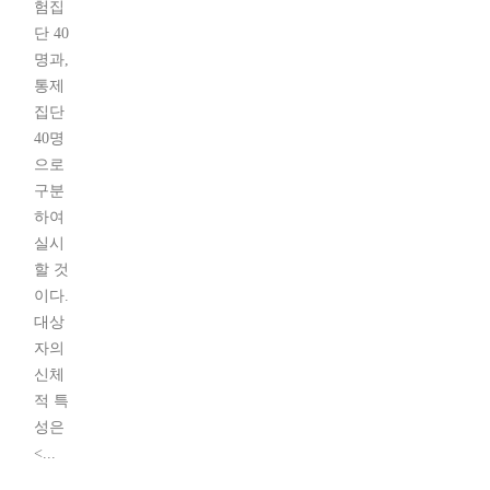
험집
단 40
명과,
통제
집단
40명
으로
구분
하여
실시
할 것
이다.
대상
자의
신체
적 특
성은
<...