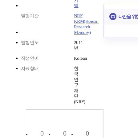
기
범
발행기관
NRF
나만을 위
KRM(Korean
Research
Memory)
발행연도
2011
년
작성언어
Korean
자료형태
한
국
연
구
재
단
(NRF)
0
0
0