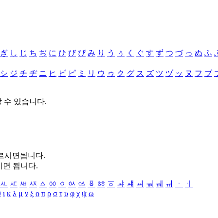
ぎ
し
じ
ち
ぢ
に
ひ
び
ぴ
み
り
う
ぅ
く
ぐ
す
ず
つ
づ
っ
ぬ
ふ
シ
ジ
チ
ヂ
ニ
ヒ
ビ
ピ
ミ
リ
ウ
ゥ
ク
グ
ス
ズ
ツ
ヅ
ッ
ヌ
フ
ブ
할 수 있습니다.
누르시면됩니다.
시면 됩니다.
ㅻ
ㅼ
ㅽ
ㅾ
ㅿ
ㆀ
ㆁ
ㆂ
ㆃ
ㆄ
ㆅ
ㆆ
ㆇ
ㆈ
ㆉ
ㆊ
ㆋ
ㆌ
ㆍ
ㆎ
θ
ι
κ
λ
μ
ν
ξ
ο
π
ρ
σ
τ
υ
φ
χ
ψ
ω