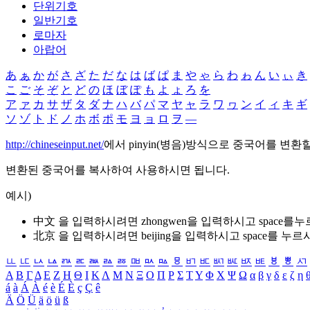
단위기호
일반기호
로마자
아랍어
あ
ぁ
か
が
さ
ざ
た
だ
な
は
ば
ぱ
ま
や
ゃ
ら
わ
ゎ
ん
い
ぃ
き
こ
ご
そ
ぞ
と
ど
の
ほ
ぼ
ぽ
も
よ
ょ
ろ
を
ア
ァ
カ
サ
ザ
タ
ダ
ナ
ハ
バ
パ
マ
ヤ
ャ
ラ
ワ
ヮ
ン
イ
ィ
キ
ギ
ソ
ゾ
ト
ド
ノ
ホ
ボ
ポ
モ
ヨ
ョ
ロ
ヲ
―
http://chineseinput.net/
에서 pinyin(병음)방식으로 중국어를 변환
변환된 중국어를 복사하여 사용하시면 됩니다.
예시)
中文 을 입력하시려면
zhongwen
을 입력하시고 space를
北京 을 입력하시려면
beijing
을 입력하시고 space를 누르
ㅥ
ㅦ
ㅧ
ㅨ
ㅩ
ㅪ
ㅫ
ㅬ
ㅭ
ㅮ
ㅯ
ㅰ
ㅱ
ㅲ
ㅳ
ㅴ
ㅵ
ㅶ
ㅷ
ㅸ
ㅹ
ㅺ
Α
Β
Γ
Δ
Ε
Ζ
Η
Θ
Ι
Κ
Λ
Μ
Ν
Ξ
Ο
Π
Ρ
Σ
Τ
Υ
Φ
Χ
Ψ
Ω
α
β
γ
δ
ε
ζ
η
á
à
Á
À
é
è
É
È
ç
Ç
ê
Ä
Ö
Ü
ä
ö
ü
ß