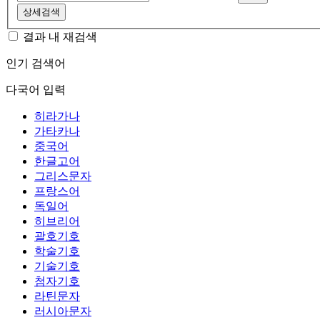
상세검색
결과 내 재검색
인기 검색어
다국어 입력
히라가나
가타카나
중국어
한글고어
그리스문자
프랑스어
독일어
히브리어
괄호기호
학술기호
기술기호
첨자기호
라틴문자
러시아문자