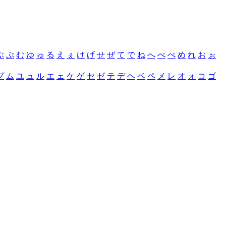
ぶ
ぷ
む
ゆ
ゅ
る
え
ぇ
け
げ
せ
ぜ
て
で
ね
へ
べ
ぺ
め
れ
お
ぉ
プ
ム
ユ
ュ
ル
エ
ェ
ケ
ゲ
セ
ゼ
テ
デ
ヘ
ベ
ペ
メ
レ
オ
ォ
コ
ゴ