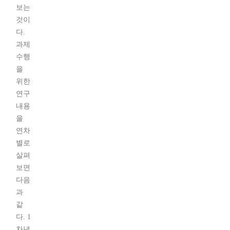
보는
것이
다.
과제
수행
을
위한
연구
내용
을
연차
별로
살펴
보면
다음
과
같
다. 1
차년