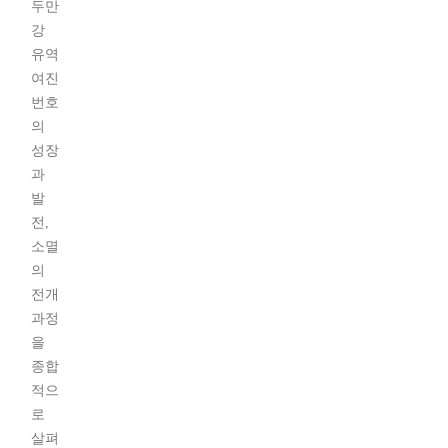
두만
강
유역
여진
번호
의
성장
과
발
전,
소멸
의
전개
과정
을
종합
적으
로
살펴