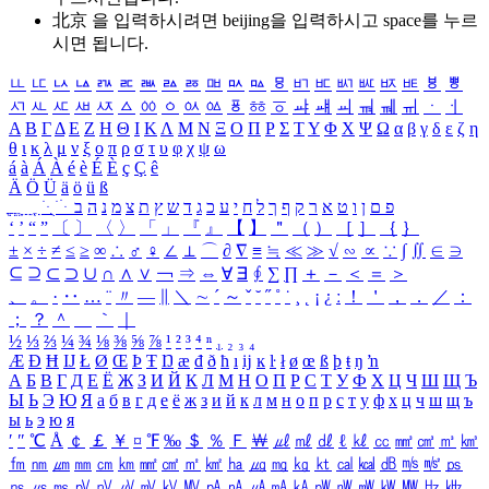
北京 을 입력하시려면
beijing
을 입력하시고 space를 누르
시면 됩니다.
ㅥ
ㅦ
ㅧ
ㅨ
ㅩ
ㅪ
ㅫ
ㅬ
ㅭ
ㅮ
ㅯ
ㅰ
ㅱ
ㅲ
ㅳ
ㅴ
ㅵ
ㅶ
ㅷ
ㅸ
ㅹ
ㅺ
ㅻ
ㅼ
ㅽ
ㅾ
ㅿ
ㆀ
ㆁ
ㆂ
ㆃ
ㆄ
ㆅ
ㆆ
ㆇ
ㆈ
ㆉ
ㆊ
ㆋ
ㆌ
ㆍ
ㆎ
Α
Β
Γ
Δ
Ε
Ζ
Η
Θ
Ι
Κ
Λ
Μ
Ν
Ξ
Ο
Π
Ρ
Σ
Τ
Υ
Φ
Χ
Ψ
Ω
α
β
γ
δ
ε
ζ
η
θ
ι
κ
λ
μ
ν
ξ
ο
π
ρ
σ
τ
υ
φ
χ
ψ
ω
á
à
Á
À
é
è
É
È
ç
Ç
ê
Ä
Ö
Ü
ä
ö
ü
ß
ְ
ֳ
ֲ
ֱ
ָ
ַ
ֵ
ֶ
ִ
ֹ
ּ
ֻ
ׂ
ׁ
ּ
ב
ה
נ
מ
צ
ת
ץ
ש
ד
ג
כ
ע
י
ח
ל
ך
ף
ק
ר
א
ט
ו
ן
ם
פ
‘
’
“
”
〔
〕
〈
〉
「
」
『
』
【
】
＂
（
）
［
］
｛
｝
±
×
÷
≠
≤
≥
∞
∴
♂
♀
∠
⊥
⌒
∂
∇
≡
≒
≪
≫
√
∽
∝
∵
∫
∬
∈
∋
⊆
⊇
⊂
⊃
∪
∩
∧
∨
￢
⇒
⇔
∀
∃
∮
∑
∏
＋
－
＜
＝
＞
、
。
·
‥
…
¨
〃
―
∥
＼
∼
´
～
ˇ
˘
˝
˚
˙
¸
˛
¡
¿
ː
！
＇
，
．
／
：
；
？
＾
＿
｀
｜
½
⅓
⅔
¼
¾
⅛
⅜
⅝
⅞
¹
²
³
⁴
ⁿ
₁
₂
₃
₄
Æ
Ð
Ħ
Ĳ
Ł
Ø
Œ
Þ
Ŧ
Ŋ
æ
đ
ð
ħ
ı
ĳ
ĸ
ŀ
ł
ø
œ
ß
þ
ŧ
ŋ
ŉ
А
Б
В
Г
Д
Е
Ё
Ж
З
И
Й
К
Л
М
Н
О
П
Р
С
Т
У
Ф
Х
Ц
Ч
Ш
Щ
Ъ
Ы
Ь
Э
Ю
Я
а
б
в
г
д
е
ё
ж
з
и
й
к
л
м
н
о
п
р
с
т
у
ф
х
ц
ч
ш
щ
ъ
ы
ь
э
ю
я
′
″
℃
Å
￠
￡
￥
¤
℉
‰
＄
％
Ｆ
￦
㎕
㎖
㎗
ℓ
㎘
㏄
㎣
㎤
㎥
㎦
㎙
㎚
㎛
㎜
㎝
㎞
㎟
㎠
㎡
㎢
㏊
㎍
㎎
㎏
㏏
㎈
㎉
㏈
㎧
㎨
㎰
㎱
㎲
㎳
㎴
㎵
㎶
㎷
㎸
㎹
㎀
㎁
㎂
㎃
㎄
㎺
㎻
㎽
㎾
㎿
㎐
㎑