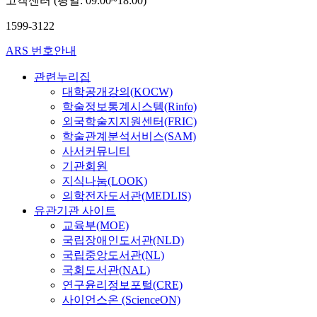
고객센터 (평일: 09:00~18:00)
1599-3122
ARS 번호안내
관련누리집
대학공개강의(KOCW)
학술정보통계시스템(Rinfo)
외국학술지지원센터(FRIC)
학술관계분석서비스(SAM)
사서커뮤니티
기관회원
지식나눔(LOOK)
의학전자도서관(MEDLIS)
유관기관 사이트
교육부(MOE)
국립장애인도서관(NLD)
국립중앙도서관(NL)
국회도서관(NAL)
연구윤리정보포털(CRE)
사이언스온 (ScienceON)