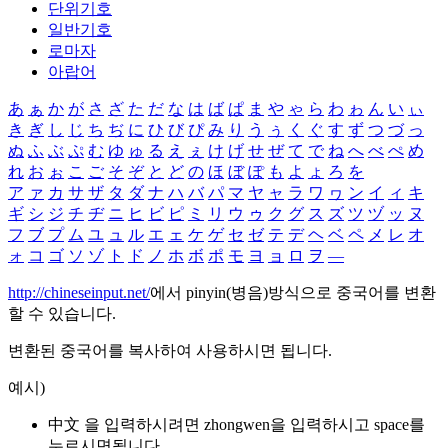
단위기호
일반기호
로마자
아랍어
あ
ぁ
か
が
さ
ざ
た
だ
な
は
ば
ぱ
ま
や
ゃ
ら
わ
ゎ
ん
い
ぃ
き
ぎ
し
じ
ち
ぢ
に
ひ
び
ぴ
み
り
う
ぅ
く
ぐ
す
ず
つ
づ
っ
ぬ
ふ
ぶ
ぷ
む
ゆ
ゅ
る
え
ぇ
け
げ
せ
ぜ
て
で
ね
へ
べ
ぺ
め
れ
お
ぉ
こ
ご
そ
ぞ
と
ど
の
ほ
ぼ
ぽ
も
よ
ょ
ろ
を
ア
ァ
カ
サ
ザ
タ
ダ
ナ
ハ
バ
パ
マ
ヤ
ャ
ラ
ワ
ヮ
ン
イ
ィ
キ
ギ
シ
ジ
チ
ヂ
ニ
ヒ
ビ
ピ
ミ
リ
ウ
ゥ
ク
グ
ス
ズ
ツ
ヅ
ッ
ヌ
フ
ブ
プ
ム
ユ
ュ
ル
エ
ェ
ケ
ゲ
セ
ゼ
テ
デ
ヘ
ベ
ペ
メ
レ
オ
ォ
コ
ゴ
ソ
ゾ
ト
ド
ノ
ホ
ボ
ポ
モ
ヨ
ョ
ロ
ヲ
―
http://chineseinput.net/
에서 pinyin(병음)방식으로 중국어를 변환
할 수 있습니다.
변환된 중국어를 복사하여 사용하시면 됩니다.
예시)
中文 을 입력하시려면
zhongwen
을 입력하시고 space를
누르시면됩니다.