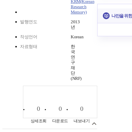
KRM(Korean
Research
Memory)
나만을 위한
발행연도
2013
년
작성언어
Korean
자료형태
한
국
연
구
재
단
(NRF)
0
0
0
상세조회
다운로드
내보내기