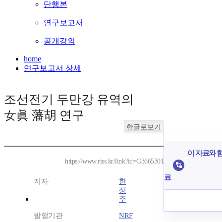
단행본
연구보고서
공개강의
home
연구보고서 상세
조선전기 두만강 유역의
女眞 藩胡 연구
한글로보기
이 자료와 함
https://www.riss.kr/link?id=G3665301
료
저자
한
성
주
발행기관
NRF