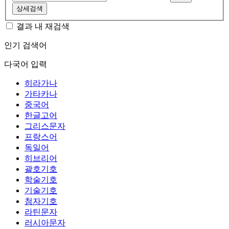
상세검색
결과 내 재검색
인기 검색어
다국어 입력
히라가나
가타카나
중국어
한글고어
그리스문자
프랑스어
독일어
히브리어
괄호기호
학술기호
기술기호
첨자기호
라틴문자
러시아문자