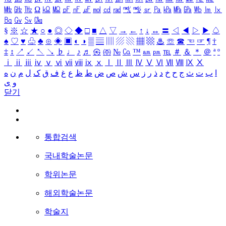
㎒
㎓
㎔
Ω
㏀
㏁
㎊
㎋
㎌
㏖
㏅
㎭
㎮
㎯
㏛
㎩
㎪
㎫
㎬
㏝
㏐
㏓
㏃
㏉
㏜
㏆
§
※
☆
★
○
●
◎
◇
◆
□
■
△
▽
→
←
↑
↓
↔
〓
◁
◀
▷
▶
♤
♠
♡
♥
♧
♣
⊙
◈
▣
◐
◑
▒
▤
▥
▨
▧
▦
▩
♨
☏
☎
☜
☞
¶
†
‡
↕
↗
↙
↖
↘
♭
♩
♪
♬
㉿
㈜
№
㏇
™
㏂
㏘
℡
＃
＆
＊
＠
ª
º
ⅰ
ⅱ
ⅲ
ⅳ
ⅴ
ⅵ
ⅶ
ⅷ
ⅸ
ⅹ
Ⅰ
Ⅱ
Ⅲ
Ⅳ
Ⅴ
Ⅵ
Ⅶ
Ⅷ
Ⅸ
Ⅹ
ا
ب
ت
ث
ج
ح
خ
د
ذ
ر
ز
س
ش
ص
ض
ط
ظ
ع
غ
ف
ق
ک
ل
م
ن
ه
و
ی
닫기
통합검색
국내학술논문
학위논문
해외학술논문
학술지