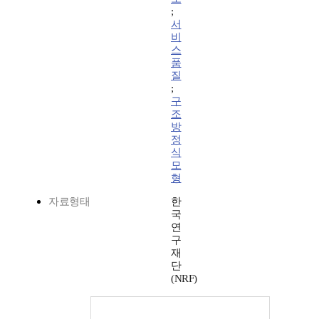
;
서
비
스
품
질
;
구
조
방
정
식
모
형
자료형태
한
국
연
구
재
단
(NRF)