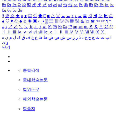
㎒
㎓
㎔
Ω
㏀
㏁
㎊
㎋
㎌
㏖
㏅
㎭
㎮
㎯
㏛
㎩
㎪
㎫
㎬
㏝
㏐
㏓
㏃
㏉
㏜
㏆
§
※
☆
★
○
●
◎
◇
◆
□
■
△
▽
→
←
↑
↓
↔
〓
◁
◀
▷
▶
♤
♠
♡
♥
♧
♣
⊙
◈
▣
◐
◑
▒
▤
▥
▨
▧
▦
▩
♨
☏
☎
☜
☞
¶
†
‡
↕
↗
↙
↖
↘
♭
♩
♪
♬
㉿
㈜
№
㏇
™
㏂
㏘
℡
＃
＆
＊
＠
ª
º
ⅰ
ⅱ
ⅲ
ⅳ
ⅴ
ⅵ
ⅶ
ⅷ
ⅸ
ⅹ
Ⅰ
Ⅱ
Ⅲ
Ⅳ
Ⅴ
Ⅵ
Ⅶ
Ⅷ
Ⅸ
Ⅹ
ا
ب
ت
ث
ج
ح
خ
د
ذ
ر
ز
س
ش
ص
ض
ط
ظ
ع
غ
ف
ق
ک
ل
م
ن
ه
و
ی
닫기
통합검색
국내학술논문
학위논문
해외학술논문
학술지