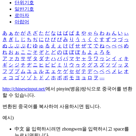
단위기호
일반기호
로마자
아랍어
あ
ぁ
か
が
さ
ざ
た
だ
な
は
ば
ぱ
ま
や
ゃ
ら
わ
ゎ
ん
い
ぃ
き
ぎ
し
じ
ち
ぢ
に
ひ
び
ぴ
み
り
う
ぅ
く
ぐ
す
ず
つ
づ
っ
ぬ
ふ
ぶ
ぷ
む
ゆ
ゅ
る
え
ぇ
け
げ
せ
ぜ
て
で
ね
へ
べ
ぺ
め
れ
お
ぉ
こ
ご
そ
ぞ
と
ど
の
ほ
ぼ
ぽ
も
よ
ょ
ろ
を
ア
ァ
カ
サ
ザ
タ
ダ
ナ
ハ
バ
パ
マ
ヤ
ャ
ラ
ワ
ヮ
ン
イ
ィ
キ
ギ
シ
ジ
チ
ヂ
ニ
ヒ
ビ
ピ
ミ
リ
ウ
ゥ
ク
グ
ス
ズ
ツ
ヅ
ッ
ヌ
フ
ブ
プ
ム
ユ
ュ
ル
エ
ェ
ケ
ゲ
セ
ゼ
テ
デ
ヘ
ベ
ペ
メ
レ
オ
ォ
コ
ゴ
ソ
ゾ
ト
ド
ノ
ホ
ボ
ポ
モ
ヨ
ョ
ロ
ヲ
―
http://chineseinput.net/
에서 pinyin(병음)방식으로 중국어를 변환
할 수 있습니다.
변환된 중국어를 복사하여 사용하시면 됩니다.
예시)
中文 을 입력하시려면
zhongwen
을 입력하시고 space를
누르시면됩니다.