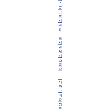
수-
공
공
도
서
관
용
;
도
서
관
서
비
스
품
질
;
도
서
관
고
객
충
성
도