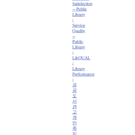
Satisfaction
-- Public
Library
;
Service
Quality
--
Public
Library
;
LibQUAL
;
Library
Performance
;
공
공
도
서
관
고
객
만
족
지