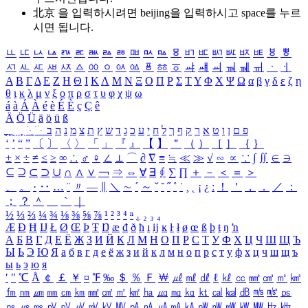
北京 을 입력하시려면
beijing
을 입력하시고 space를 누르
시면 됩니다.
ㅥ
ㅦ
ㅧ
ㅨ
ㅩ
ㅪ
ㅫ
ㅬ
ㅭ
ㅮ
ㅯ
ㅰ
ㅱ
ㅲ
ㅳ
ㅴ
ㅵ
ㅶ
ㅷ
ㅸ
ㅹ
ㅺ
ㅻ
ㅼ
ㅽ
ㅾ
ㅿ
ㆀ
ㆁ
ㆂ
ㆃ
ㆄ
ㆅ
ㆆ
ㆇ
ㆈ
ㆉ
ㆊ
ㆋ
ㆌ
ㆍ
ㆎ
Α
Β
Γ
Δ
Ε
Ζ
Η
Θ
Ι
Κ
Λ
Μ
Ν
Ξ
Ο
Π
Ρ
Σ
Τ
Υ
Φ
Χ
Ψ
Ω
α
β
γ
δ
ε
ζ
η
θ
ι
κ
λ
μ
ν
ξ
ο
π
ρ
σ
τ
υ
φ
χ
ψ
ω
á
à
Á
À
é
è
É
È
ç
Ç
ê
Ä
Ö
Ü
ä
ö
ü
ß
ְ
ֳ
ֲ
ֱ
ָ
ַ
ֵ
ֶ
ִ
ֹ
ּ
ֻ
ׂ
ׁ
ּ
ב
ה
נ
מ
צ
ת
ץ
ש
ד
ג
כ
ע
י
ח
ל
ך
ף
ק
ר
א
ט
ו
ן
ם
פ
‘
’
“
”
〔
〕
〈
〉
「
」
『
』
【
】
＂
（
）
［
］
｛
｝
±
×
÷
≠
≤
≥
∞
∴
♂
♀
∠
⊥
⌒
∂
∇
≡
≒
≪
≫
√
∽
∝
∵
∫
∬
∈
∋
⊆
⊇
⊂
⊃
∪
∩
∧
∨
￢
⇒
⇔
∀
∃
∮
∑
∏
＋
－
＜
＝
＞
、
。
·
‥
…
¨
〃
―
∥
＼
∼
´
～
ˇ
˘
˝
˚
˙
¸
˛
¡
¿
ː
！
＇
，
．
／
：
；
？
＾
＿
｀
｜
½
⅓
⅔
¼
¾
⅛
⅜
⅝
⅞
¹
²
³
⁴
ⁿ
₁
₂
₃
₄
Æ
Ð
Ħ
Ĳ
Ł
Ø
Œ
Þ
Ŧ
Ŋ
æ
đ
ð
ħ
ı
ĳ
ĸ
ŀ
ł
ø
œ
ß
þ
ŧ
ŋ
ŉ
А
Б
В
Г
Д
Е
Ё
Ж
З
И
Й
К
Л
М
Н
О
П
Р
С
Т
У
Ф
Х
Ц
Ч
Ш
Щ
Ъ
Ы
Ь
Э
Ю
Я
а
б
в
г
д
е
ё
ж
з
и
й
к
л
м
н
о
п
р
с
т
у
ф
х
ц
ч
ш
щ
ъ
ы
ь
э
ю
я
′
″
℃
Å
￠
￡
￥
¤
℉
‰
＄
％
Ｆ
￦
㎕
㎖
㎗
ℓ
㎘
㏄
㎣
㎤
㎥
㎦
㎙
㎚
㎛
㎜
㎝
㎞
㎟
㎠
㎡
㎢
㏊
㎍
㎎
㎏
㏏
㎈
㎉
㏈
㎧
㎨
㎰
㎱
㎲
㎳
㎴
㎵
㎶
㎷
㎸
㎹
㎀
㎁
㎂
㎃
㎄
㎺
㎻
㎽
㎾
㎿
㎐
㎑