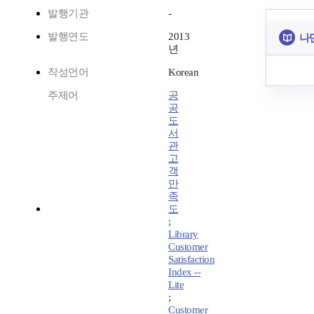
발행기관
-
발행연도
2013
나
년
작성언어
Korean
주제어
공
공
도
서
관
고
객
만
족
도
;
Library
Customer
Satisfaction
Index --
Lite
;
Customer