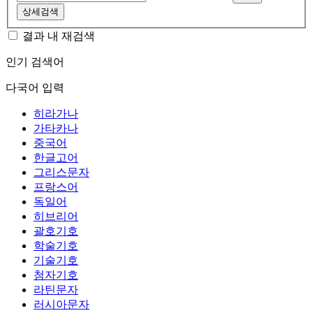
상세검색
결과 내 재검색
인기 검색어
다국어 입력
히라가나
가타카나
중국어
한글고어
그리스문자
프랑스어
독일어
히브리어
괄호기호
학술기호
기술기호
첨자기호
라틴문자
러시아문자