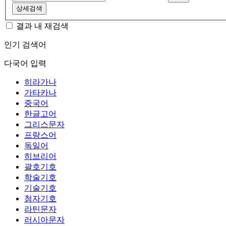
상세검색
결과 내 재검색
인기 검색어
다국어 입력
히라가나
가타카나
중국어
한글고어
그리스문자
프랑스어
독일어
히브리어
괄호기호
학술기호
기술기호
첨자기호
라틴문자
러시아문자