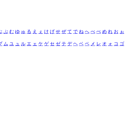
ぶ
ぷ
む
ゆ
ゅ
る
え
ぇ
け
げ
せ
ぜ
て
で
ね
へ
べ
ぺ
め
れ
お
ぉ
プ
ム
ユ
ュ
ル
エ
ェ
ケ
ゲ
セ
ゼ
テ
デ
ヘ
ベ
ペ
メ
レ
オ
ォ
コ
ゴ