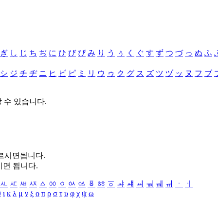
ぎ
し
じ
ち
ぢ
に
ひ
び
ぴ
み
り
う
ぅ
く
ぐ
す
ず
つ
づ
っ
ぬ
ふ
シ
ジ
チ
ヂ
ニ
ヒ
ビ
ピ
ミ
リ
ウ
ゥ
ク
グ
ス
ズ
ツ
ヅ
ッ
ヌ
フ
ブ
할 수 있습니다.
누르시면됩니다.
시면 됩니다.
ㅻ
ㅼ
ㅽ
ㅾ
ㅿ
ㆀ
ㆁ
ㆂ
ㆃ
ㆄ
ㆅ
ㆆ
ㆇ
ㆈ
ㆉ
ㆊ
ㆋ
ㆌ
ㆍ
ㆎ
θ
ι
κ
λ
μ
ν
ξ
ο
π
ρ
σ
τ
υ
φ
χ
ψ
ω