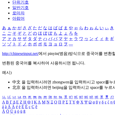
단위기호
일반기호
로마자
아랍어
あ
ぁ
か
が
さ
ざ
た
だ
な
は
ば
ぱ
ま
や
ゃ
ら
わ
ゎ
ん
い
ぃ
き
こ
ご
そ
ぞ
と
ど
の
ほ
ぼ
ぽ
も
よ
ょ
ろ
を
ア
ァ
カ
サ
ザ
タ
ダ
ナ
ハ
バ
パ
マ
ヤ
ャ
ラ
ワ
ヮ
ン
イ
ィ
キ
ギ
ソ
ゾ
ト
ド
ノ
ホ
ボ
ポ
モ
ヨ
ョ
ロ
ヲ
―
http://chineseinput.net/
에서 pinyin(병음)방식으로 중국어를 변환
변환된 중국어를 복사하여 사용하시면 됩니다.
예시)
中文 을 입력하시려면
zhongwen
을 입력하시고 space를
北京 을 입력하시려면
beijing
을 입력하시고 space를 누르
ㅥ
ㅦ
ㅧ
ㅨ
ㅩ
ㅪ
ㅫ
ㅬ
ㅭ
ㅮ
ㅯ
ㅰ
ㅱ
ㅲ
ㅳ
ㅴ
ㅵ
ㅶ
ㅷ
ㅸ
ㅹ
ㅺ
Α
Β
Γ
Δ
Ε
Ζ
Η
Θ
Ι
Κ
Λ
Μ
Ν
Ξ
Ο
Π
Ρ
Σ
Τ
Υ
Φ
Χ
Ψ
Ω
α
β
γ
δ
ε
ζ
η
á
à
Á
À
é
è
É
È
ç
Ç
ê
Ä
Ö
Ü
ä
ö
ü
ß