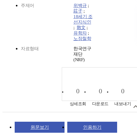
주제어
위백규
;
莊子
;
18세기 조
선지식인
;
散文
;
유학자
;
노장철학
자료형태
한국연구
재단
(NRF)
0
0
0
상세조회
다운로드
내보내기
원문보기
인용하기