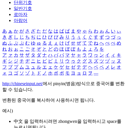
단위기호
일반기호
로마자
아랍어
あ
ぁ
か
が
さ
ざ
た
だ
な
は
ば
ぱ
ま
や
ゃ
ら
わ
ゎ
ん
い
ぃ
き
ぎ
し
じ
ち
ぢ
に
ひ
び
ぴ
み
り
う
ぅ
く
ぐ
す
ず
つ
づ
っ
ぬ
ふ
ぶ
ぷ
む
ゆ
ゅ
る
え
ぇ
け
げ
せ
ぜ
て
で
ね
へ
べ
ぺ
め
れ
お
ぉ
こ
ご
そ
ぞ
と
ど
の
ほ
ぼ
ぽ
も
よ
ょ
ろ
を
ア
ァ
カ
サ
ザ
タ
ダ
ナ
ハ
バ
パ
マ
ヤ
ャ
ラ
ワ
ヮ
ン
イ
ィ
キ
ギ
シ
ジ
チ
ヂ
ニ
ヒ
ビ
ピ
ミ
リ
ウ
ゥ
ク
グ
ス
ズ
ツ
ヅ
ッ
ヌ
フ
ブ
プ
ム
ユ
ュ
ル
エ
ェ
ケ
ゲ
セ
ゼ
テ
デ
ヘ
ベ
ペ
メ
レ
オ
ォ
コ
ゴ
ソ
ゾ
ト
ド
ノ
ホ
ボ
ポ
モ
ヨ
ョ
ロ
ヲ
―
http://chineseinput.net/
에서 pinyin(병음)방식으로 중국어를 변환
할 수 있습니다.
변환된 중국어를 복사하여 사용하시면 됩니다.
예시)
中文 을 입력하시려면
zhongwen
을 입력하시고 space를
누르시면됩니다.