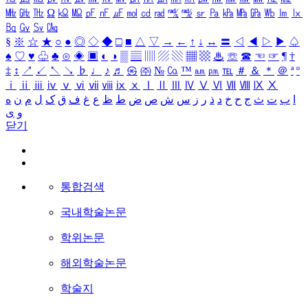
㎒
㎓
㎔
Ω
㏀
㏁
㎊
㎋
㎌
㏖
㏅
㎭
㎮
㎯
㏛
㎩
㎪
㎫
㎬
㏝
㏐
㏓
㏃
㏉
㏜
㏆
§
※
☆
★
○
●
◎
◇
◆
□
■
△
▽
→
←
↑
↓
↔
〓
◁
◀
▷
▶
♤
♠
♡
♥
♧
♣
⊙
◈
▣
◐
◑
▒
▤
▥
▨
▧
▦
▩
♨
☏
☎
☜
☞
¶
†
‡
↕
↗
↙
↖
↘
♭
♩
♪
♬
㉿
㈜
№
㏇
™
㏂
㏘
℡
＃
＆
＊
＠
ª
º
ⅰ
ⅱ
ⅲ
ⅳ
ⅴ
ⅵ
ⅶ
ⅷ
ⅸ
ⅹ
Ⅰ
Ⅱ
Ⅲ
Ⅳ
Ⅴ
Ⅵ
Ⅶ
Ⅷ
Ⅸ
Ⅹ
ا
ب
ت
ث
ج
ح
خ
د
ذ
ر
ز
س
ش
ص
ض
ط
ظ
ع
غ
ف
ق
ک
ل
م
ن
ه
و
ی
닫기
통합검색
국내학술논문
학위논문
해외학술논문
학술지