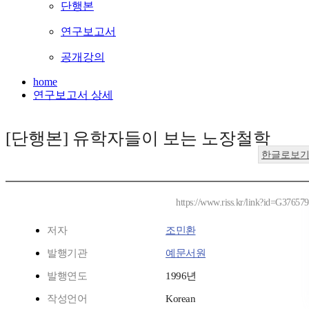
단행본
연구보고서
공개강의
home
연구보고서 상세
[단행본] 유학자들이 보는 노장철학
한글로보
https://www.riss.kr/link?id=G37657
저자
조민환
발행기관
예문서원
발행연도
1996년
작성언어
Korean