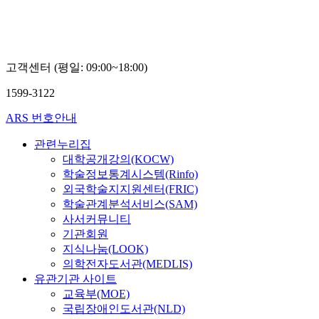
학
학
교
교
신
신
정
정
근
근
고객센터 (평일: 09:00~18:00)
1599-3122
ARS 번호안내
관련누리집
대학공개강의(KOCW)
학술정보통계시스템(Rinfo)
외국학술지지원센터(FRIC)
학술관계분석서비스(SAM)
사서커뮤니티
기관회원
지식나눔(LOOK)
의학전자도서관(MEDLIS)
유관기관 사이트
교육부(MOE)
국립장애인도서관(NLD)