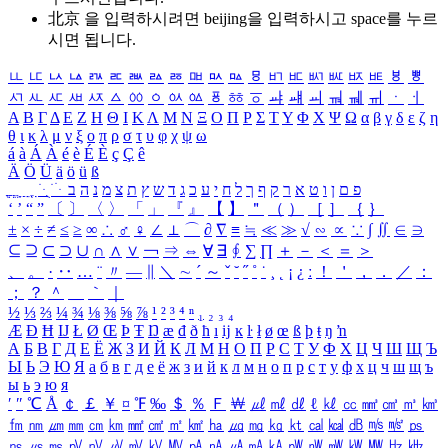
北京 을 입력하시려면
beijing
을 입력하시고 space를 누르
시면 됩니다.
ㅥ
ㅦ
ㅧ
ㅨ
ㅩ
ㅪ
ㅫ
ㅬ
ㅭ
ㅮ
ㅯ
ㅰ
ㅱ
ㅲ
ㅳ
ㅴ
ㅵ
ㅶ
ㅷ
ㅸ
ㅹ
ㅺ
ㅻ
ㅼ
ㅽ
ㅾ
ㅿ
ㆀ
ㆁ
ㆂ
ㆃ
ㆄ
ㆅ
ㆆ
ㆇ
ㆈ
ㆉ
ㆊ
ㆋ
ㆌ
ㆍ
ㆎ
Α
Β
Γ
Δ
Ε
Ζ
Η
Θ
Ι
Κ
Λ
Μ
Ν
Ξ
Ο
Π
Ρ
Σ
Τ
Υ
Φ
Χ
Ψ
Ω
α
β
γ
δ
ε
ζ
η
θ
ι
κ
λ
μ
ν
ξ
ο
π
ρ
σ
τ
υ
φ
χ
ψ
ω
á
à
Á
À
é
è
É
È
ç
Ç
ê
Ä
Ö
Ü
ä
ö
ü
ß
ְ
ֳ
ֲ
ֱ
ָ
ַ
ֵ
ֶ
ִ
ֹ
ּ
ֻ
ׂ
ׁ
ּ
ב
ה
נ
מ
צ
ת
ץ
ש
ד
ג
כ
ע
י
ח
ל
ך
ף
ק
ר
א
ט
ו
ן
ם
פ
‘
’
“
”
〔
〕
〈
〉
「
」
『
』
【
】
＂
（
）
［
］
｛
｝
±
×
÷
≠
≤
≥
∞
∴
♂
♀
∠
⊥
⌒
∂
∇
≡
≒
≪
≫
√
∽
∝
∵
∫
∬
∈
∋
⊆
⊇
⊂
⊃
∪
∩
∧
∨
￢
⇒
⇔
∀
∃
∮
∑
∏
＋
－
＜
＝
＞
、
。
·
‥
…
¨
〃
―
∥
＼
∼
´
～
ˇ
˘
˝
˚
˙
¸
˛
¡
¿
ː
！
＇
，
．
／
：
；
？
＾
＿
｀
｜
½
⅓
⅔
¼
¾
⅛
⅜
⅝
⅞
¹
²
³
⁴
ⁿ
₁
₂
₃
₄
Æ
Ð
Ħ
Ĳ
Ł
Ø
Œ
Þ
Ŧ
Ŋ
æ
đ
ð
ħ
ı
ĳ
ĸ
ŀ
ł
ø
œ
ß
þ
ŧ
ŋ
ŉ
А
Б
В
Г
Д
Е
Ё
Ж
З
И
Й
К
Л
М
Н
О
П
Р
С
Т
У
Ф
Х
Ц
Ч
Ш
Щ
Ъ
Ы
Ь
Э
Ю
Я
а
б
в
г
д
е
ё
ж
з
и
й
к
л
м
н
о
п
р
с
т
у
ф
х
ц
ч
ш
щ
ъ
ы
ь
э
ю
я
′
″
℃
Å
￠
￡
￥
¤
℉
‰
＄
％
Ｆ
￦
㎕
㎖
㎗
ℓ
㎘
㏄
㎣
㎤
㎥
㎦
㎙
㎚
㎛
㎜
㎝
㎞
㎟
㎠
㎡
㎢
㏊
㎍
㎎
㎏
㏏
㎈
㎉
㏈
㎧
㎨
㎰
㎱
㎲
㎳
㎴
㎵
㎶
㎷
㎸
㎹
㎀
㎁
㎂
㎃
㎄
㎺
㎻
㎽
㎾
㎿
㎐
㎑