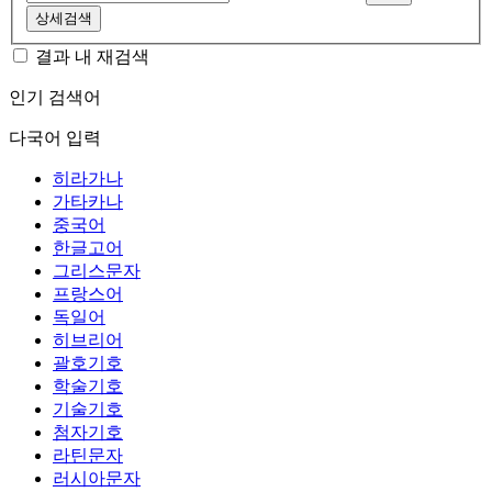
상세검색
결과 내 재검색
인기 검색어
다국어 입력
히라가나
가타카나
중국어
한글고어
그리스문자
프랑스어
독일어
히브리어
괄호기호
학술기호
기술기호
첨자기호
라틴문자
러시아문자