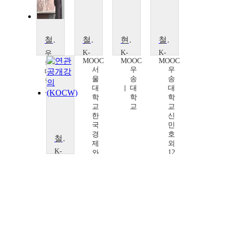
철도의 역사와 발전
철도를 통해 본 동아시아 근현대사
현대철도의 이해
철도인프라 BIM 활용기술
K-
K-
K-
우
MOOC
MOOC
MOOC
송
서
우
우
대
울
송
송
학
대
대
대
교
학
학
학
이
교
교
교
용
한
신
상
국
민
경
호
철도인프라 BIM 활용기술
제
외
K-
12
와
MOOC
명
K
우
학
(김
송
술
진
대
확
만,
학
산
최
교
연
재
신
구
웅,
민
센
김