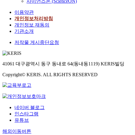
사이언스온 (ScienceON)
강
용,
인
이
이용약관
석,
화
강
개인정보처리방침
형)
태
개인정보 재동의
욱,
기관소개
김
영
저작물 게시중단요청
휘,
강
전
용,
41061 대구광역시 동구 동내로 64(동내동1119) KERIS빌딩
이
화
Copyright© KERIS. ALL RIGHTS RESERVED
형)
네이버 블로그
인스타그램
유튜브
해외이동버튼