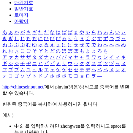
단위기호
일반기호
로마자
아랍어
あ
ぁ
か
が
さ
ざ
た
だ
な
は
ば
ぱ
ま
や
ゃ
ら
わ
ゎ
ん
い
ぃ
き
ぎ
し
じ
ち
ぢ
に
ひ
び
ぴ
み
り
う
ぅ
く
ぐ
す
ず
つ
づ
っ
ぬ
ふ
ぶ
ぷ
む
ゆ
ゅ
る
え
ぇ
け
げ
せ
ぜ
て
で
ね
へ
べ
ぺ
め
れ
お
ぉ
こ
ご
そ
ぞ
と
ど
の
ほ
ぼ
ぽ
も
よ
ょ
ろ
を
ア
ァ
カ
サ
ザ
タ
ダ
ナ
ハ
バ
パ
マ
ヤ
ャ
ラ
ワ
ヮ
ン
イ
ィ
キ
ギ
シ
ジ
チ
ヂ
ニ
ヒ
ビ
ピ
ミ
リ
ウ
ゥ
ク
グ
ス
ズ
ツ
ヅ
ッ
ヌ
フ
ブ
プ
ム
ユ
ュ
ル
エ
ェ
ケ
ゲ
セ
ゼ
テ
デ
ヘ
ベ
ペ
メ
レ
オ
ォ
コ
ゴ
ソ
ゾ
ト
ド
ノ
ホ
ボ
ポ
モ
ヨ
ョ
ロ
ヲ
―
http://chineseinput.net/
에서 pinyin(병음)방식으로 중국어를 변환
할 수 있습니다.
변환된 중국어를 복사하여 사용하시면 됩니다.
예시)
中文 을 입력하시려면
zhongwen
을 입력하시고 space를
누르시면됩니다.