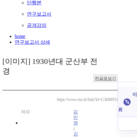
단행본
연구보고서
공개강의
home
연구보고서 상세
[이미지] 1930년대 군산부 전
경
한글로보기
이
https://www.riss.kr/link?id=G3600931
료
저자
김
민
영
;
김