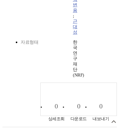
변
용
;
근
대
성
자료형태
한
국
연
구
재
단
(NRF)
0
0
0
상세조회
다운로드
내보내기