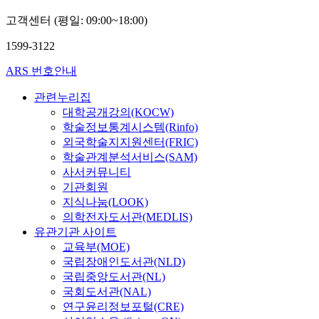
호
터
성
외
고객센터 (평일: 09:00~18:00)
임
훈,
12
채
최
명
1599-3122
성
용
(김
호,
진
ARS 번호안내
김
만,
환
최
관련누리집
용,
재
이
대학공개강의(KOCW)
웅,
상
학술정보통계시스템(Rinfo)
김
호,
외국학술지지원센터(FRIC)
성
이
학술관계분석서비스(SAM)
훈,
일
최
사서커뮤니티
수,
용
기관회원
강
호,
인
지식나눔(LOOK)
김
석,
의학전자도서관(MEDLIS)
환
강
유관기관 사이트
용,
태
교육부(MOE)
이
욱,
상
국립장애인도서관(NLD)
김
호,
국립중앙도서관(NL)
영
이
휘,
국회도서관(NAL)
일
강
연구윤리정보포털(CRE)
수,
전