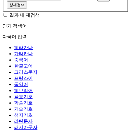
상세검색
결과 내 재검색
인기 검색어
다국어 입력
히라가나
가타카나
중국어
한글고어
그리스문자
프랑스어
독일어
히브리어
괄호기호
학술기호
기술기호
첨자기호
라틴문자
러시아문자