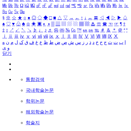
㎒
㎓
㎔
Ω
㏀
㏁
㎊
㎋
㎌
㏖
㏅
㎭
㎮
㎯
㏛
㎩
㎪
㎫
㎬
㏝
㏐
㏓
㏃
㏉
㏜
㏆
§
※
☆
★
○
●
◎
◇
◆
□
■
△
▽
→
←
↑
↓
↔
〓
◁
◀
▷
▶
♤
♠
♡
♥
♧
♣
⊙
◈
▣
◐
◑
▒
▤
▥
▨
▧
▦
▩
♨
☏
☎
☜
☞
¶
†
‡
↕
↗
↙
↖
↘
♭
♩
♪
♬
㉿
㈜
№
㏇
™
㏂
㏘
℡
＃
＆
＊
＠
ª
º
ⅰ
ⅱ
ⅲ
ⅳ
ⅴ
ⅵ
ⅶ
ⅷ
ⅸ
ⅹ
Ⅰ
Ⅱ
Ⅲ
Ⅳ
Ⅴ
Ⅵ
Ⅶ
Ⅷ
Ⅸ
Ⅹ
ا
ب
ت
ث
ج
ح
خ
د
ذ
ر
ز
س
ش
ص
ض
ط
ظ
ع
غ
ف
ق
ک
ل
م
ن
ه
و
ی
닫기
통합검색
국내학술논문
학위논문
해외학술논문
학술지