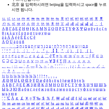
北京 을 입력하시려면
beijing
을 입력하시고 space를 누르
시면 됩니다.
ㅥ
ㅦ
ㅧ
ㅨ
ㅩ
ㅪ
ㅫ
ㅬ
ㅭ
ㅮ
ㅯ
ㅰ
ㅱ
ㅲ
ㅳ
ㅴ
ㅵ
ㅶ
ㅷ
ㅸ
ㅹ
ㅺ
ㅻ
ㅼ
ㅽ
ㅾ
ㅿ
ㆀ
ㆁ
ㆂ
ㆃ
ㆄ
ㆅ
ㆆ
ㆇ
ㆈ
ㆉ
ㆊ
ㆋ
ㆌ
ㆍ
ㆎ
Α
Β
Γ
Δ
Ε
Ζ
Η
Θ
Ι
Κ
Λ
Μ
Ν
Ξ
Ο
Π
Ρ
Σ
Τ
Υ
Φ
Χ
Ψ
Ω
α
β
γ
δ
ε
ζ
η
θ
ι
κ
λ
μ
ν
ξ
ο
π
ρ
σ
τ
υ
φ
χ
ψ
ω
á
à
Á
À
é
è
É
È
ç
Ç
ê
Ä
Ö
Ü
ä
ö
ü
ß
ְ
ֳ
ֲ
ֱ
ָ
ַ
ֵ
ֶ
ִ
ֹ
ּ
ֻ
ׂ
ׁ
ּ
ב
ה
נ
מ
צ
ת
ץ
ש
ד
ג
כ
ע
י
ח
ל
ך
ף
ק
ר
א
ט
ו
ן
ם
פ
‘
’
“
”
〔
〕
〈
〉
「
」
『
』
【
】
＂
（
）
［
］
｛
｝
±
×
÷
≠
≤
≥
∞
∴
♂
♀
∠
⊥
⌒
∂
∇
≡
≒
≪
≫
√
∽
∝
∵
∫
∬
∈
∋
⊆
⊇
⊂
⊃
∪
∩
∧
∨
￢
⇒
⇔
∀
∃
∮
∑
∏
＋
－
＜
＝
＞
、
。
·
‥
…
¨
〃
―
∥
＼
∼
´
～
ˇ
˘
˝
˚
˙
¸
˛
¡
¿
ː
！
＇
，
．
／
：
；
？
＾
＿
｀
｜
½
⅓
⅔
¼
¾
⅛
⅜
⅝
⅞
¹
²
³
⁴
ⁿ
₁
₂
₃
₄
Æ
Ð
Ħ
Ĳ
Ł
Ø
Œ
Þ
Ŧ
Ŋ
æ
đ
ð
ħ
ı
ĳ
ĸ
ŀ
ł
ø
œ
ß
þ
ŧ
ŋ
ŉ
А
Б
В
Г
Д
Е
Ё
Ж
З
И
Й
К
Л
М
Н
О
П
Р
С
Т
У
Ф
Х
Ц
Ч
Ш
Щ
Ъ
Ы
Ь
Э
Ю
Я
а
б
в
г
д
е
ё
ж
з
и
й
к
л
м
н
о
п
р
с
т
у
ф
х
ц
ч
ш
щ
ъ
ы
ь
э
ю
я
′
″
℃
Å
￠
￡
￥
¤
℉
‰
＄
％
Ｆ
￦
㎕
㎖
㎗
ℓ
㎘
㏄
㎣
㎤
㎥
㎦
㎙
㎚
㎛
㎜
㎝
㎞
㎟
㎠
㎡
㎢
㏊
㎍
㎎
㎏
㏏
㎈
㎉
㏈
㎧
㎨
㎰
㎱
㎲
㎳
㎴
㎵
㎶
㎷
㎸
㎹
㎀
㎁
㎂
㎃
㎄
㎺
㎻
㎽
㎾
㎿
㎐
㎑