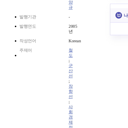
양
규
나
발행기관
-
발행연도
2005
년
작성언어
Korean
주제어
철
도
;
군
산
선
;
장
항
선
;
사
회
경
제
적