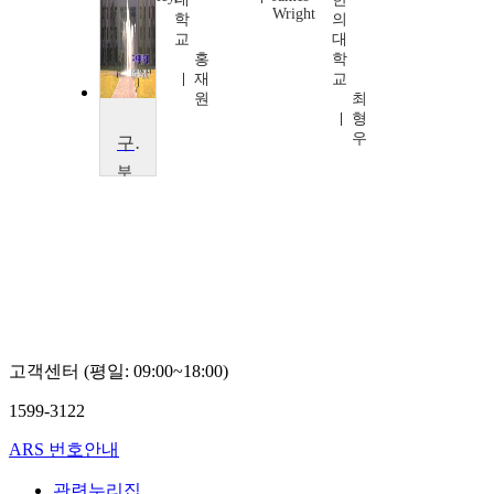
Wright
외 2명
학
의
교
대
홍
학
재
교
원
최
형
우
구어체 아랍어 I
부
산
외
국
어
대
학
교
이
규
고객센터 (평일: 09:00~18:00)
철
1599-3122
ARS 번호안내
관련누리집