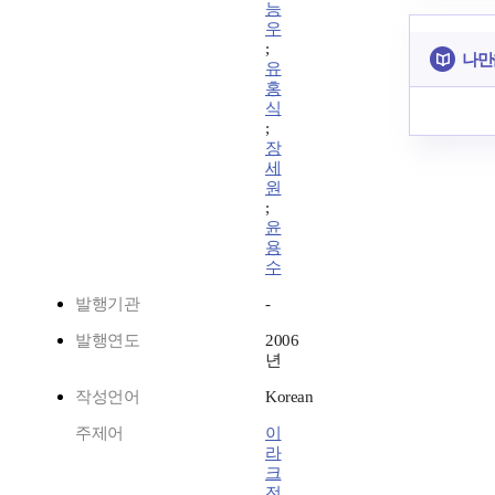
능
우
;
나만
유
홍
식
;
장
세
원
;
윤
용
수
발행기관
-
발행연도
2006
년
작성언어
Korean
주제어
이
라
크
전