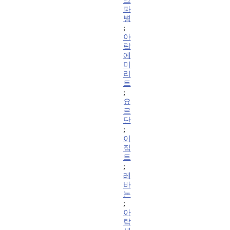
크
파
병
;
아
랍
에
미
리
트
;
요
르
단
;
이
집
트
;
레
바
논
;
아
랍