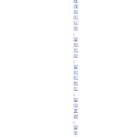
세
계
의
미
디
어
;
알
자
지
라
;
알
이
티
하
드
;
알
아
흐
람
;
알
두