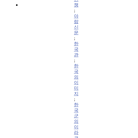
쟁
;
아
랍
신
문
;
한
국
관
;
한
국
의
이
미
지
;
한
국
군
의
이
라