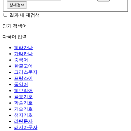
상세검색
결과 내 재검색
인기 검색어
다국어 입력
히라가나
가타카나
중국어
한글고어
그리스문자
프랑스어
독일어
히브리어
괄호기호
학술기호
기술기호
첨자기호
라틴문자
러시아문자