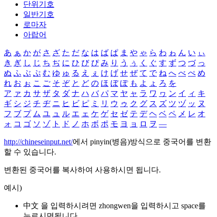
단위기호
일반기호
로마자
아랍어
あ
ぁ
か
が
さ
ざ
た
だ
な
は
ば
ぱ
ま
や
ゃ
ら
わ
ゎ
ん
い
ぃ
き
ぎ
し
じ
ち
ぢ
に
ひ
び
ぴ
み
り
う
ぅ
く
ぐ
す
ず
つ
づ
っ
ぬ
ふ
ぶ
ぷ
む
ゆ
ゅ
る
え
ぇ
け
げ
せ
ぜ
て
で
ね
へ
べ
ぺ
め
れ
お
ぉ
こ
ご
そ
ぞ
と
ど
の
ほ
ぼ
ぽ
も
よ
ょ
ろ
を
ア
ァ
カ
サ
ザ
タ
ダ
ナ
ハ
バ
パ
マ
ヤ
ャ
ラ
ワ
ヮ
ン
イ
ィ
キ
ギ
シ
ジ
チ
ヂ
ニ
ヒ
ビ
ピ
ミ
リ
ウ
ゥ
ク
グ
ス
ズ
ツ
ヅ
ッ
ヌ
フ
ブ
プ
ム
ユ
ュ
ル
エ
ェ
ケ
ゲ
セ
ゼ
テ
デ
ヘ
ベ
ペ
メ
レ
オ
ォ
コ
ゴ
ソ
ゾ
ト
ド
ノ
ホ
ボ
ポ
モ
ヨ
ョ
ロ
ヲ
―
http://chineseinput.net/
에서 pinyin(병음)방식으로 중국어를 변환
할 수 있습니다.
변환된 중국어를 복사하여 사용하시면 됩니다.
예시)
中文 을 입력하시려면
zhongwen
을 입력하시고 space를
누르시면됩니다.