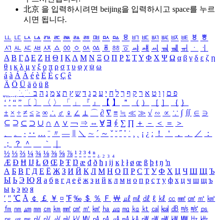
北京 을 입력하시려면
beijing
을 입력하시고 space를 누르
시면 됩니다.
ㅥ
ㅦ
ㅧ
ㅨ
ㅩ
ㅪ
ㅫ
ㅬ
ㅭ
ㅮ
ㅯ
ㅰ
ㅱ
ㅲ
ㅳ
ㅴ
ㅵ
ㅶ
ㅷ
ㅸ
ㅹ
ㅺ
ㅻ
ㅼ
ㅽ
ㅾ
ㅿ
ㆀ
ㆁ
ㆂ
ㆃ
ㆄ
ㆅ
ㆆ
ㆇ
ㆈ
ㆉ
ㆊ
ㆋ
ㆌ
ㆍ
ㆎ
Α
Β
Γ
Δ
Ε
Ζ
Η
Θ
Ι
Κ
Λ
Μ
Ν
Ξ
Ο
Π
Ρ
Σ
Τ
Υ
Φ
Χ
Ψ
Ω
α
β
γ
δ
ε
ζ
η
θ
ι
κ
λ
μ
ν
ξ
ο
π
ρ
σ
τ
υ
φ
χ
ψ
ω
á
à
Á
À
é
è
É
È
ç
Ç
ê
Ä
Ö
Ü
ä
ö
ü
ß
ְ
ֳ
ֲ
ֱ
ָ
ַ
ֵ
ֶ
ִ
ֹ
ּ
ֻ
ׂ
ׁ
ּ
ב
ה
נ
מ
צ
ת
ץ
ש
ד
ג
כ
ע
י
ח
ל
ך
ף
ק
ר
א
ט
ו
ן
ם
פ
‘
’
“
”
〔
〕
〈
〉
「
」
『
』
【
】
＂
（
）
［
］
｛
｝
±
×
÷
≠
≤
≥
∞
∴
♂
♀
∠
⊥
⌒
∂
∇
≡
≒
≪
≫
√
∽
∝
∵
∫
∬
∈
∋
⊆
⊇
⊂
⊃
∪
∩
∧
∨
￢
⇒
⇔
∀
∃
∮
∑
∏
＋
－
＜
＝
＞
、
。
·
‥
…
¨
〃
―
∥
＼
∼
´
～
ˇ
˘
˝
˚
˙
¸
˛
¡
¿
ː
！
＇
，
．
／
：
；
？
＾
＿
｀
｜
½
⅓
⅔
¼
¾
⅛
⅜
⅝
⅞
¹
²
³
⁴
ⁿ
₁
₂
₃
₄
Æ
Ð
Ħ
Ĳ
Ł
Ø
Œ
Þ
Ŧ
Ŋ
æ
đ
ð
ħ
ı
ĳ
ĸ
ŀ
ł
ø
œ
ß
þ
ŧ
ŋ
ŉ
А
Б
В
Г
Д
Е
Ё
Ж
З
И
Й
К
Л
М
Н
О
П
Р
С
Т
У
Ф
Х
Ц
Ч
Ш
Щ
Ъ
Ы
Ь
Э
Ю
Я
а
б
в
г
д
е
ё
ж
з
и
й
к
л
м
н
о
п
р
с
т
у
ф
х
ц
ч
ш
щ
ъ
ы
ь
э
ю
я
′
″
℃
Å
￠
￡
￥
¤
℉
‰
＄
％
Ｆ
￦
㎕
㎖
㎗
ℓ
㎘
㏄
㎣
㎤
㎥
㎦
㎙
㎚
㎛
㎜
㎝
㎞
㎟
㎠
㎡
㎢
㏊
㎍
㎎
㎏
㏏
㎈
㎉
㏈
㎧
㎨
㎰
㎱
㎲
㎳
㎴
㎵
㎶
㎷
㎸
㎹
㎀
㎁
㎂
㎃
㎄
㎺
㎻
㎽
㎾
㎿
㎐
㎑