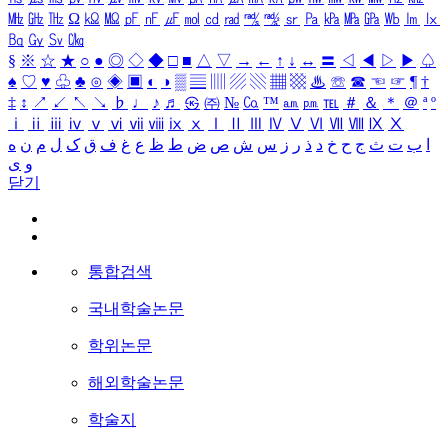
㎒
㎓
㎔
Ω
㏀
㏁
㎊
㎋
㎌
㏖
㏅
㎭
㎮
㎯
㏛
㎩
㎪
㎫
㎬
㏝
㏐
㏓
㏃
㏉
㏜
㏆
§
※
☆
★
○
●
◎
◇
◆
□
■
△
▽
→
←
↑
↓
↔
〓
◁
◀
▷
▶
♤
♠
♡
♥
♧
♣
⊙
◈
▣
◐
◑
▒
▤
▥
▨
▧
▦
▩
♨
☏
☎
☜
☞
¶
†
‡
↕
↗
↙
↖
↘
♭
♩
♪
♬
㉿
㈜
№
㏇
™
㏂
㏘
℡
＃
＆
＊
＠
ª
º
ⅰ
ⅱ
ⅲ
ⅳ
ⅴ
ⅵ
ⅶ
ⅷ
ⅸ
ⅹ
Ⅰ
Ⅱ
Ⅲ
Ⅳ
Ⅴ
Ⅵ
Ⅶ
Ⅷ
Ⅸ
Ⅹ
ا
ب
ت
ث
ج
ح
خ
د
ذ
ر
ز
س
ش
ص
ض
ط
ظ
ع
غ
ف
ق
ک
ل
م
ن
ه
و
ی
닫기
통합검색
국내학술논문
학위논문
해외학술논문
학술지