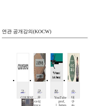
연관 공개강의(KOCW)
고대 이집트
군사전략론
참전 용사와 미국 민주주의
수학과 문화예술
우
대
COURSERA
YouTube
Dr. Joyce
prof,
석
구
Tyldesley,
James
대
한