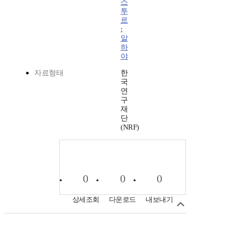
스
투
르
;
알
하
야
자료형태
한
국
연
구
재
단
(NRF)
0
0
0
상세조회
다운로드
내보내기