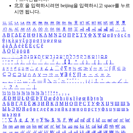
北京 을 입력하시려면
beijing
을 입력하시고 space를 누르
시면 됩니다.
ㅥ
ㅦ
ㅧ
ㅨ
ㅩ
ㅪ
ㅫ
ㅬ
ㅭ
ㅮ
ㅯ
ㅰ
ㅱ
ㅲ
ㅳ
ㅴ
ㅵ
ㅶ
ㅷ
ㅸ
ㅹ
ㅺ
ㅻ
ㅼ
ㅽ
ㅾ
ㅿ
ㆀ
ㆁ
ㆂ
ㆃ
ㆄ
ㆅ
ㆆ
ㆇ
ㆈ
ㆉ
ㆊ
ㆋ
ㆌ
ㆍ
ㆎ
Α
Β
Γ
Δ
Ε
Ζ
Η
Θ
Ι
Κ
Λ
Μ
Ν
Ξ
Ο
Π
Ρ
Σ
Τ
Υ
Φ
Χ
Ψ
Ω
α
β
γ
δ
ε
ζ
η
θ
ι
κ
λ
μ
ν
ξ
ο
π
ρ
σ
τ
υ
φ
χ
ψ
ω
á
à
Á
À
é
è
É
È
ç
Ç
ê
Ä
Ö
Ü
ä
ö
ü
ß
ְ
ֳ
ֲ
ֱ
ָ
ַ
ֵ
ֶ
ִ
ֹ
ּ
ֻ
ׂ
ׁ
ּ
ב
ה
נ
מ
צ
ת
ץ
ש
ד
ג
כ
ע
י
ח
ל
ך
ף
ק
ר
א
ט
ו
ן
ם
פ
‘
’
“
”
〔
〕
〈
〉
「
」
『
』
【
】
＂
（
）
［
］
｛
｝
±
×
÷
≠
≤
≥
∞
∴
♂
♀
∠
⊥
⌒
∂
∇
≡
≒
≪
≫
√
∽
∝
∵
∫
∬
∈
∋
⊆
⊇
⊂
⊃
∪
∩
∧
∨
￢
⇒
⇔
∀
∃
∮
∑
∏
＋
－
＜
＝
＞
、
。
·
‥
…
¨
〃
―
∥
＼
∼
´
～
ˇ
˘
˝
˚
˙
¸
˛
¡
¿
ː
！
＇
，
．
／
：
；
？
＾
＿
｀
｜
½
⅓
⅔
¼
¾
⅛
⅜
⅝
⅞
¹
²
³
⁴
ⁿ
₁
₂
₃
₄
Æ
Ð
Ħ
Ĳ
Ł
Ø
Œ
Þ
Ŧ
Ŋ
æ
đ
ð
ħ
ı
ĳ
ĸ
ŀ
ł
ø
œ
ß
þ
ŧ
ŋ
ŉ
А
Б
В
Г
Д
Е
Ё
Ж
З
И
Й
К
Л
М
Н
О
П
Р
С
Т
У
Ф
Х
Ц
Ч
Ш
Щ
Ъ
Ы
Ь
Э
Ю
Я
а
б
в
г
д
е
ё
ж
з
и
й
к
л
м
н
о
п
р
с
т
у
ф
х
ц
ч
ш
щ
ъ
ы
ь
э
ю
я
′
″
℃
Å
￠
￡
￥
¤
℉
‰
＄
％
Ｆ
￦
㎕
㎖
㎗
ℓ
㎘
㏄
㎣
㎤
㎥
㎦
㎙
㎚
㎛
㎜
㎝
㎞
㎟
㎠
㎡
㎢
㏊
㎍
㎎
㎏
㏏
㎈
㎉
㏈
㎧
㎨
㎰
㎱
㎲
㎳
㎴
㎵
㎶
㎷
㎸
㎹
㎀
㎁
㎂
㎃
㎄
㎺
㎻
㎽
㎾
㎿
㎐
㎑