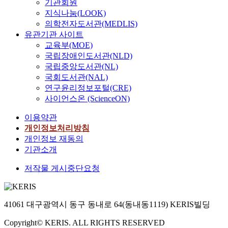
기관회원
지식나눔(LOOK)
의학전자도서관(MEDLIS)
유관기관 사이트
교육부(MOE)
국립장애인도서관(NLD)
국립중앙도서관(NL)
국회도서관(NAL)
연구윤리정보포털(CRE)
사이언스온 (ScienceON)
이용약관
개인정보처리방침
개인정보 재동의
기관소개
저작물 게시중단요청
41061 대구광역시 동구 동내로 64(동내동1119) KERIS빌딩
Copyright© KERIS. ALL RIGHTS RESERVED