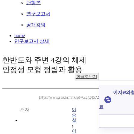
단행본
연구보고서
공개강의
home
연구보고서 상세
한반도와 주변 4강의 체제
안정성 모형 정립과 활용
한글로보기
이 자료와 함
https://www.riss.kr/link?id=G3734572
료
저자
이
승
철
;
이