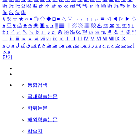
㎒
㎓
㎔
Ω
㏀
㏁
㎊
㎋
㎌
㏖
㏅
㎭
㎮
㎯
㏛
㎩
㎪
㎫
㎬
㏝
㏐
㏓
㏃
㏉
㏜
㏆
§
※
☆
★
○
●
◎
◇
◆
□
■
△
▽
→
←
↑
↓
↔
〓
◁
◀
▷
▶
♤
♠
♡
♥
♧
♣
⊙
◈
▣
◐
◑
▒
▤
▥
▨
▧
▦
▩
♨
☏
☎
☜
☞
¶
†
‡
↕
↗
↙
↖
↘
♭
♩
♪
♬
㉿
㈜
№
㏇
™
㏂
㏘
℡
＃
＆
＊
＠
ª
º
ⅰ
ⅱ
ⅲ
ⅳ
ⅴ
ⅵ
ⅶ
ⅷ
ⅸ
ⅹ
Ⅰ
Ⅱ
Ⅲ
Ⅳ
Ⅴ
Ⅵ
Ⅶ
Ⅷ
Ⅸ
Ⅹ
ا
ب
ت
ث
ج
ح
خ
د
ذ
ر
ز
س
ش
ص
ض
ط
ظ
ع
غ
ف
ق
ک
ل
م
ن
ه
و
ی
닫기
통합검색
국내학술논문
학위논문
해외학술논문
학술지