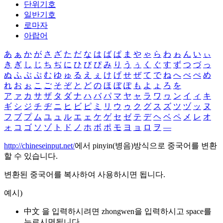
단위기호
일반기호
로마자
아랍어
あ
ぁ
か
が
さ
ざ
た
だ
な
は
ば
ぱ
ま
や
ゃ
ら
わ
ゎ
ん
い
ぃ
き
ぎ
し
じ
ち
ぢ
に
ひ
び
ぴ
み
り
う
ぅ
く
ぐ
す
ず
つ
づ
っ
ぬ
ふ
ぶ
ぷ
む
ゆ
ゅ
る
え
ぇ
け
げ
せ
ぜ
て
で
ね
へ
べ
ぺ
め
れ
お
ぉ
こ
ご
そ
ぞ
と
ど
の
ほ
ぼ
ぽ
も
よ
ょ
ろ
を
ア
ァ
カ
サ
ザ
タ
ダ
ナ
ハ
バ
パ
マ
ヤ
ャ
ラ
ワ
ヮ
ン
イ
ィ
キ
ギ
シ
ジ
チ
ヂ
ニ
ヒ
ビ
ピ
ミ
リ
ウ
ゥ
ク
グ
ス
ズ
ツ
ヅ
ッ
ヌ
フ
ブ
プ
ム
ユ
ュ
ル
エ
ェ
ケ
ゲ
セ
ゼ
テ
デ
ヘ
ベ
ペ
メ
レ
オ
ォ
コ
ゴ
ソ
ゾ
ト
ド
ノ
ホ
ボ
ポ
モ
ヨ
ョ
ロ
ヲ
―
http://chineseinput.net/
에서 pinyin(병음)방식으로 중국어를 변환
할 수 있습니다.
변환된 중국어를 복사하여 사용하시면 됩니다.
예시)
中文 을 입력하시려면
zhongwen
을 입력하시고 space를
누르시면됩니다.