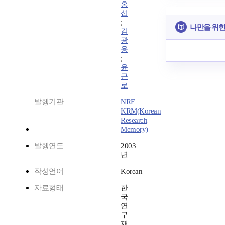
홍
섭
;
나만을 위한
김
광
용
;
윤
근
로
발행기관
NRF
KRM(Korean
Research
Memory)
발행연도
2003
년
작성언어
Korean
자료형태
한
국
연
구
재