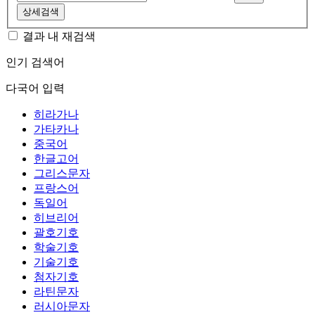
상세검색
결과 내 재검색
인기 검색어
다국어 입력
히라가나
가타카나
중국어
한글고어
그리스문자
프랑스어
독일어
히브리어
괄호기호
학술기호
기술기호
첨자기호
라틴문자
러시아문자