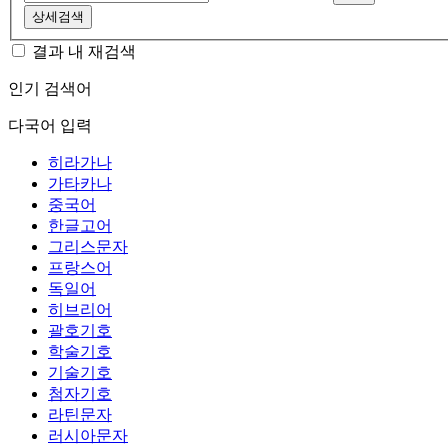
상세검색
결과 내 재검색
인기 검색어
다국어 입력
히라가나
가타카나
중국어
한글고어
그리스문자
프랑스어
독일어
히브리어
괄호기호
학술기호
기술기호
첨자기호
라틴문자
러시아문자