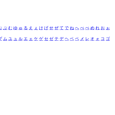
ぶ
ぷ
む
ゆ
ゅ
る
え
ぇ
け
げ
せ
ぜ
て
で
ね
へ
べ
ぺ
め
れ
お
ぉ
プ
ム
ユ
ュ
ル
エ
ェ
ケ
ゲ
セ
ゼ
テ
デ
ヘ
ベ
ペ
メ
レ
オ
ォ
コ
ゴ