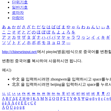
단위기호
일반기호
로마자
아랍어
あ
ぁ
か
が
さ
ざ
た
だ
な
は
ば
ぱ
ま
や
ゃ
ら
わ
ゎ
ん
い
ぃ
き
こ
ご
そ
ぞ
と
ど
の
ほ
ぼ
ぽ
も
よ
ょ
ろ
を
ア
ァ
カ
サ
ザ
タ
ダ
ナ
ハ
バ
パ
マ
ヤ
ャ
ラ
ワ
ヮ
ン
イ
ィ
キ
ギ
ソ
ゾ
ト
ド
ノ
ホ
ボ
ポ
モ
ヨ
ョ
ロ
ヲ
―
http://chineseinput.net/
에서 pinyin(병음)방식으로 중국어를 변환
변환된 중국어를 복사하여 사용하시면 됩니다.
예시)
中文 을 입력하시려면
zhongwen
을 입력하시고 space를
北京 을 입력하시려면
beijing
을 입력하시고 space를 누르
ㅥ
ㅦ
ㅧ
ㅨ
ㅩ
ㅪ
ㅫ
ㅬ
ㅭ
ㅮ
ㅯ
ㅰ
ㅱ
ㅲ
ㅳ
ㅴ
ㅵ
ㅶ
ㅷ
ㅸ
ㅹ
ㅺ
Α
Β
Γ
Δ
Ε
Ζ
Η
Θ
Ι
Κ
Λ
Μ
Ν
Ξ
Ο
Π
Ρ
Σ
Τ
Υ
Φ
Χ
Ψ
Ω
α
β
γ
δ
ε
ζ
η
á
à
Á
À
é
è
É
È
ç
Ç
ê
Ä
Ö
Ü
ä
ö
ü
ß