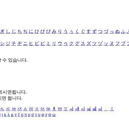
ぎ
し
じ
ち
ぢ
に
ひ
び
ぴ
み
り
う
ぅ
く
ぐ
す
ず
つ
づ
っ
ぬ
ふ
シ
ジ
チ
ヂ
ニ
ヒ
ビ
ピ
ミ
リ
ウ
ゥ
ク
グ
ス
ズ
ツ
ヅ
ッ
ヌ
フ
ブ
할 수 있습니다.
누르시면됩니다.
시면 됩니다.
ㅻ
ㅼ
ㅽ
ㅾ
ㅿ
ㆀ
ㆁ
ㆂ
ㆃ
ㆄ
ㆅ
ㆆ
ㆇ
ㆈ
ㆉ
ㆊ
ㆋ
ㆌ
ㆍ
ㆎ
θ
ι
κ
λ
μ
ν
ξ
ο
π
ρ
σ
τ
υ
φ
χ
ψ
ω