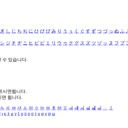
ぎ
し
じ
ち
ぢ
に
ひ
び
ぴ
み
り
う
ぅ
く
ぐ
す
ず
つ
づ
っ
ぬ
ふ
シ
ジ
チ
ヂ
ニ
ヒ
ビ
ピ
ミ
リ
ウ
ゥ
ク
グ
ス
ズ
ツ
ヅ
ッ
ヌ
フ
ブ
할 수 있습니다.
누르시면됩니다.
시면 됩니다.
ㅻ
ㅼ
ㅽ
ㅾ
ㅿ
ㆀ
ㆁ
ㆂ
ㆃ
ㆄ
ㆅ
ㆆ
ㆇ
ㆈ
ㆉ
ㆊ
ㆋ
ㆌ
ㆍ
ㆎ
θ
ι
κ
λ
μ
ν
ξ
ο
π
ρ
σ
τ
υ
φ
χ
ψ
ω