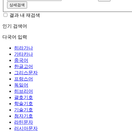
상세검색
결과 내 재검색
인기 검색어
다국어 입력
히라가나
가타카나
중국어
한글고어
그리스문자
프랑스어
독일어
히브리어
괄호기호
학술기호
기술기호
첨자기호
라틴문자
러시아문자