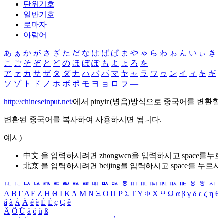
단위기호
일반기호
로마자
아랍어
あ
ぁ
か
が
さ
ざ
た
だ
な
は
ば
ぱ
ま
や
ゃ
ら
わ
ゎ
ん
い
ぃ
き
こ
ご
そ
ぞ
と
ど
の
ほ
ぼ
ぽ
も
よ
ょ
ろ
を
ア
ァ
カ
サ
ザ
タ
ダ
ナ
ハ
バ
パ
マ
ヤ
ャ
ラ
ワ
ヮ
ン
イ
ィ
キ
ギ
ソ
ゾ
ト
ド
ノ
ホ
ボ
ポ
モ
ヨ
ョ
ロ
ヲ
―
http://chineseinput.net/
에서 pinyin(병음)방식으로 중국어를 변환
변환된 중국어를 복사하여 사용하시면 됩니다.
예시)
中文 을 입력하시려면
zhongwen
을 입력하시고 space를
北京 을 입력하시려면
beijing
을 입력하시고 space를 누르
ㅥ
ㅦ
ㅧ
ㅨ
ㅩ
ㅪ
ㅫ
ㅬ
ㅭ
ㅮ
ㅯ
ㅰ
ㅱ
ㅲ
ㅳ
ㅴ
ㅵ
ㅶ
ㅷ
ㅸ
ㅹ
ㅺ
Α
Β
Γ
Δ
Ε
Ζ
Η
Θ
Ι
Κ
Λ
Μ
Ν
Ξ
Ο
Π
Ρ
Σ
Τ
Υ
Φ
Χ
Ψ
Ω
α
β
γ
δ
ε
ζ
η
á
à
Á
À
é
è
É
È
ç
Ç
ê
Ä
Ö
Ü
ä
ö
ü
ß