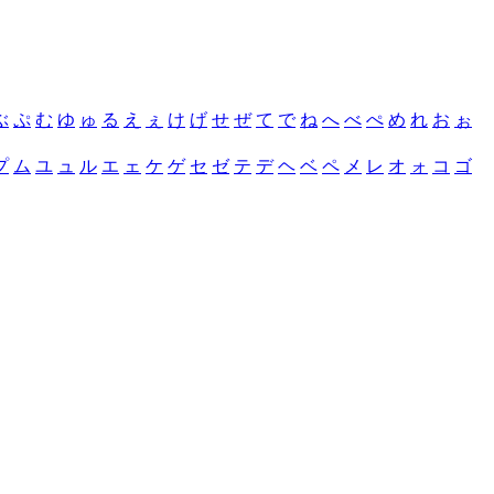
ぶ
ぷ
む
ゆ
ゅ
る
え
ぇ
け
げ
せ
ぜ
て
で
ね
へ
べ
ぺ
め
れ
お
ぉ
プ
ム
ユ
ュ
ル
エ
ェ
ケ
ゲ
セ
ゼ
テ
デ
ヘ
ベ
ペ
メ
レ
オ
ォ
コ
ゴ