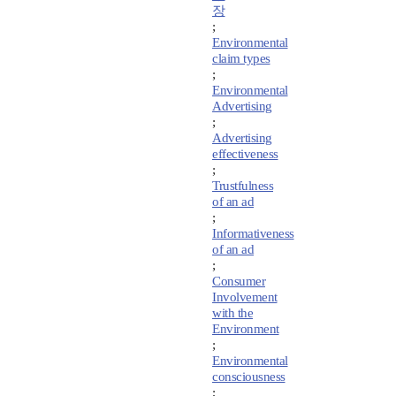
장
;
Environmental
claim types
;
Environmental
Advertising
;
Advertising
effectiveness
;
Trustfulness
of an ad
;
Informativeness
of an ad
;
Consumer
Involvement
with the
Environment
;
Environmental
consciousness
;