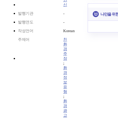
연
신
발행기관
-
나만을 위
발행연도
-
작성언어
Korean
주제어
친
환
경
주
장
;
환
경
정
보
유
형
;
환
경
광
고