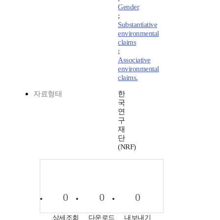
Gender
;
Substantiative
environmental
claims
;
Associative
environmental
claims.
자료형태
한
국
연
구
재
단
(NRF)
0
0
0
상세조회
다운로드
내보내기