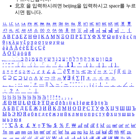
北京 을 입력하시려면
beijing
을 입력하시고 space를 누르
시면 됩니다.
ㅥ
ㅦ
ㅧ
ㅨ
ㅩ
ㅪ
ㅫ
ㅬ
ㅭ
ㅮ
ㅯ
ㅰ
ㅱ
ㅲ
ㅳ
ㅴ
ㅵ
ㅶ
ㅷ
ㅸ
ㅹ
ㅺ
ㅻ
ㅼ
ㅽ
ㅾ
ㅿ
ㆀ
ㆁ
ㆂ
ㆃ
ㆄ
ㆅ
ㆆ
ㆇ
ㆈ
ㆉ
ㆊ
ㆋ
ㆌ
ㆍ
ㆎ
Α
Β
Γ
Δ
Ε
Ζ
Η
Θ
Ι
Κ
Λ
Μ
Ν
Ξ
Ο
Π
Ρ
Σ
Τ
Υ
Φ
Χ
Ψ
Ω
α
β
γ
δ
ε
ζ
η
θ
ι
κ
λ
μ
ν
ξ
ο
π
ρ
σ
τ
υ
φ
χ
ψ
ω
á
à
Á
À
é
è
É
È
ç
Ç
ê
Ä
Ö
Ü
ä
ö
ü
ß
ְ
ֳ
ֲ
ֱ
ָ
ַ
ֵ
ֶ
ִ
ֹ
ּ
ֻ
ׂ
ׁ
ּ
ב
ה
נ
מ
צ
ת
ץ
ש
ד
ג
כ
ע
י
ח
ל
ך
ף
ק
ר
א
ט
ו
ן
ם
פ
‘
’
“
”
〔
〕
〈
〉
「
」
『
』
【
】
＂
（
）
［
］
｛
｝
±
×
÷
≠
≤
≥
∞
∴
♂
♀
∠
⊥
⌒
∂
∇
≡
≒
≪
≫
√
∽
∝
∵
∫
∬
∈
∋
⊆
⊇
⊂
⊃
∪
∩
∧
∨
￢
⇒
⇔
∀
∃
∮
∑
∏
＋
－
＜
＝
＞
、
。
·
‥
…
¨
〃
―
∥
＼
∼
´
～
ˇ
˘
˝
˚
˙
¸
˛
¡
¿
ː
！
＇
，
．
／
：
；
？
＾
＿
｀
｜
½
⅓
⅔
¼
¾
⅛
⅜
⅝
⅞
¹
²
³
⁴
ⁿ
₁
₂
₃
₄
Æ
Ð
Ħ
Ĳ
Ł
Ø
Œ
Þ
Ŧ
Ŋ
æ
đ
ð
ħ
ı
ĳ
ĸ
ŀ
ł
ø
œ
ß
þ
ŧ
ŋ
ŉ
А
Б
В
Г
Д
Е
Ё
Ж
З
И
Й
К
Л
М
Н
О
П
Р
С
Т
У
Ф
Х
Ц
Ч
Ш
Щ
Ъ
Ы
Ь
Э
Ю
Я
а
б
в
г
д
е
ё
ж
з
и
й
к
л
м
н
о
п
р
с
т
у
ф
х
ц
ч
ш
щ
ъ
ы
ь
э
ю
я
′
″
℃
Å
￠
￡
￥
¤
℉
‰
＄
％
Ｆ
￦
㎕
㎖
㎗
ℓ
㎘
㏄
㎣
㎤
㎥
㎦
㎙
㎚
㎛
㎜
㎝
㎞
㎟
㎠
㎡
㎢
㏊
㎍
㎎
㎏
㏏
㎈
㎉
㏈
㎧
㎨
㎰
㎱
㎲
㎳
㎴
㎵
㎶
㎷
㎸
㎹
㎀
㎁
㎂
㎃
㎄
㎺
㎻
㎽
㎾
㎿
㎐
㎑