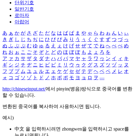
단위기호
일반기호
로마자
아랍어
あ
ぁ
か
が
さ
ざ
た
だ
な
は
ば
ぱ
ま
や
ゃ
ら
わ
ゎ
ん
い
ぃ
き
ぎ
し
じ
ち
ぢ
に
ひ
び
ぴ
み
り
う
ぅ
く
ぐ
す
ず
つ
づ
っ
ぬ
ふ
ぶ
ぷ
む
ゆ
ゅ
る
え
ぇ
け
げ
せ
ぜ
て
で
ね
へ
べ
ぺ
め
れ
お
ぉ
こ
ご
そ
ぞ
と
ど
の
ほ
ぼ
ぽ
も
よ
ょ
ろ
を
ア
ァ
カ
サ
ザ
タ
ダ
ナ
ハ
バ
パ
マ
ヤ
ャ
ラ
ワ
ヮ
ン
イ
ィ
キ
ギ
シ
ジ
チ
ヂ
ニ
ヒ
ビ
ピ
ミ
リ
ウ
ゥ
ク
グ
ス
ズ
ツ
ヅ
ッ
ヌ
フ
ブ
プ
ム
ユ
ュ
ル
エ
ェ
ケ
ゲ
セ
ゼ
テ
デ
ヘ
ベ
ペ
メ
レ
オ
ォ
コ
ゴ
ソ
ゾ
ト
ド
ノ
ホ
ボ
ポ
モ
ヨ
ョ
ロ
ヲ
―
http://chineseinput.net/
에서 pinyin(병음)방식으로 중국어를 변환
할 수 있습니다.
변환된 중국어를 복사하여 사용하시면 됩니다.
예시)
中文 을 입력하시려면
zhongwen
을 입력하시고 space를
누르시면됩니다.