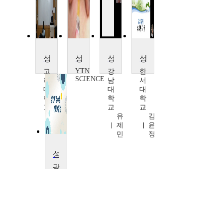
성의 명서 읽기
성인 예방접종
성문화와심리
성, 젠더, 가족
YTN
고
강
한
SCIENCE
려
남
서
대
대
대
학
학
학
교
교
교
정
유
김
창
제
윤
권
민
정
성인지 감수성 이해와 실천
광
주/
전
남
권
역
센