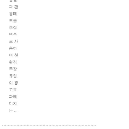
과 환
경태
도를
조절
변수
로 사
용하
여 친
환경
주장
유형
이 광
고효
과에
미치
는 ...