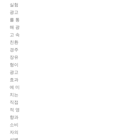
실험
광고
를 통
해 광
고 속
친환
경주
장유
형이
광고
효과
에 미
치는
직접
적 영
향과
소비
자의
성별