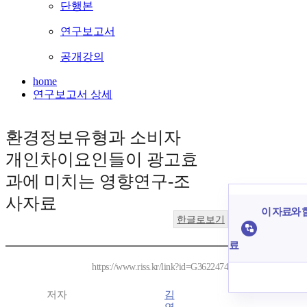
단행본
연구보고서
공개강의
home
연구보고서 상세
환경정보유형과 소비자
개인차이요인들이 광고효
과에 미치는 영향연구-조
사자료
이 자료와 함
한글로보기
료
https://www.riss.kr/link?id=G3622474
저자
김