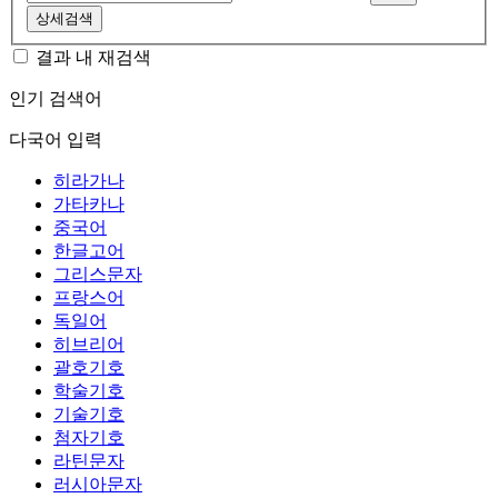
상세검색
결과 내 재검색
인기 검색어
다국어 입력
히라가나
가타카나
중국어
한글고어
그리스문자
프랑스어
독일어
히브리어
괄호기호
학술기호
기술기호
첨자기호
라틴문자
러시아문자