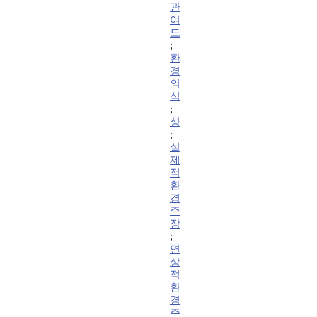
관
여
도
;
환
경
의
식
;
성
;
실
제
적
환
경
주
장
;
연
상
적
환
경
주