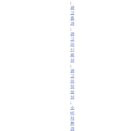
;
광
고
효
과
;
광
고
의
신
뢰
성
;
광
고
의
정
보
성
;
소
비
자
환
경