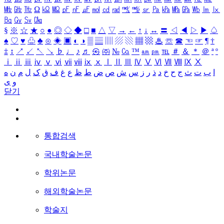
㎒
㎓
㎔
Ω
㏀
㏁
㎊
㎋
㎌
㏖
㏅
㎭
㎮
㎯
㏛
㎩
㎪
㎫
㎬
㏝
㏐
㏓
㏃
㏉
㏜
㏆
§
※
☆
★
○
●
◎
◇
◆
□
■
△
▽
→
←
↑
↓
↔
〓
◁
◀
▷
▶
♤
♠
♡
♥
♧
♣
⊙
◈
▣
◐
◑
▒
▤
▥
▨
▧
▦
▩
♨
☏
☎
☜
☞
¶
†
‡
↕
↗
↙
↖
↘
♭
♩
♪
♬
㉿
㈜
№
㏇
™
㏂
㏘
℡
＃
＆
＊
＠
ª
º
ⅰ
ⅱ
ⅲ
ⅳ
ⅴ
ⅵ
ⅶ
ⅷ
ⅸ
ⅹ
Ⅰ
Ⅱ
Ⅲ
Ⅳ
Ⅴ
Ⅵ
Ⅶ
Ⅷ
Ⅸ
Ⅹ
ا
ب
ت
ث
ج
ح
خ
د
ذ
ر
ز
س
ش
ص
ض
ط
ظ
ع
غ
ف
ق
ک
ل
م
ن
ه
و
ی
닫기
통합검색
국내학술논문
학위논문
해외학술논문
학술지