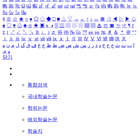
㎒
㎓
㎔
Ω
㏀
㏁
㎊
㎋
㎌
㏖
㏅
㎭
㎮
㎯
㏛
㎩
㎪
㎫
㎬
㏝
㏐
㏓
㏃
㏉
㏜
㏆
§
※
☆
★
○
●
◎
◇
◆
□
■
△
▽
→
←
↑
↓
↔
〓
◁
◀
▷
▶
♤
♠
♡
♥
♧
♣
⊙
◈
▣
◐
◑
▒
▤
▥
▨
▧
▦
▩
♨
☏
☎
☜
☞
¶
†
‡
↕
↗
↙
↖
↘
♭
♩
♪
♬
㉿
㈜
№
㏇
™
㏂
㏘
℡
＃
＆
＊
＠
ª
º
ⅰ
ⅱ
ⅲ
ⅳ
ⅴ
ⅵ
ⅶ
ⅷ
ⅸ
ⅹ
Ⅰ
Ⅱ
Ⅲ
Ⅳ
Ⅴ
Ⅵ
Ⅶ
Ⅷ
Ⅸ
Ⅹ
ا
ب
ت
ث
ج
ح
خ
د
ذ
ر
ز
س
ش
ص
ض
ط
ظ
ع
غ
ف
ق
ک
ل
م
ن
ه
و
ی
닫기
통합검색
국내학술논문
학위논문
해외학술논문
학술지