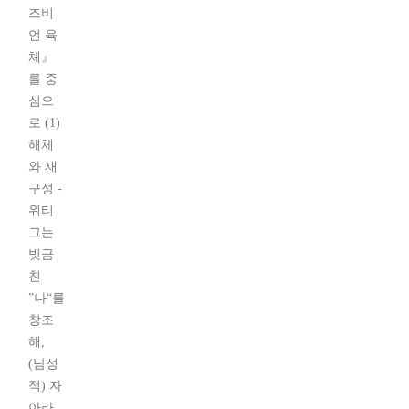
즈비
언 육
체』
를 중
심으
로 (1)
해체
와 재
구성 -
위티
그는
빗금
친
”나“를
창조
해,
(남성
적) 자
아라