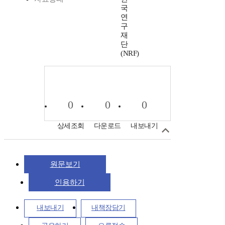
국
연
구
재
단
(NRF)
0
0
0
상세조회
다운로드
내보내기
원문보기
인용하기
내보내기
내책장담기