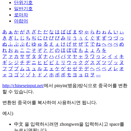
단위기호
일반기호
로마자
아랍어
あ
ぁ
か
が
さ
ざ
た
だ
な
は
ば
ぱ
ま
や
ゃ
ら
わ
ゎ
ん
い
ぃ
き
ぎ
し
じ
ち
ぢ
に
ひ
び
ぴ
み
り
う
ぅ
く
ぐ
す
ず
つ
づ
っ
ぬ
ふ
ぶ
ぷ
む
ゆ
ゅ
る
え
ぇ
け
げ
せ
ぜ
て
で
ね
へ
べ
ぺ
め
れ
お
ぉ
こ
ご
そ
ぞ
と
ど
の
ほ
ぼ
ぽ
も
よ
ょ
ろ
を
ア
ァ
カ
サ
ザ
タ
ダ
ナ
ハ
バ
パ
マ
ヤ
ャ
ラ
ワ
ヮ
ン
イ
ィ
キ
ギ
シ
ジ
チ
ヂ
ニ
ヒ
ビ
ピ
ミ
リ
ウ
ゥ
ク
グ
ス
ズ
ツ
ヅ
ッ
ヌ
フ
ブ
プ
ム
ユ
ュ
ル
エ
ェ
ケ
ゲ
セ
ゼ
テ
デ
ヘ
ベ
ペ
メ
レ
オ
ォ
コ
ゴ
ソ
ゾ
ト
ド
ノ
ホ
ボ
ポ
モ
ヨ
ョ
ロ
ヲ
―
http://chineseinput.net/
에서 pinyin(병음)방식으로 중국어를 변환
할 수 있습니다.
변환된 중국어를 복사하여 사용하시면 됩니다.
예시)
中文 을 입력하시려면
zhongwen
을 입력하시고 space를
누르시면됩니다.