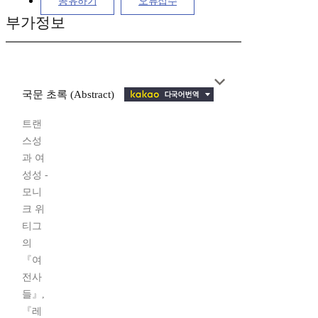
공유하기
오류접수
부가정보
국문 초록 (Abstract)
트랜
스성
과 여
성성 -
모니
크 위
티그
의
『여
전사
들』,
『레