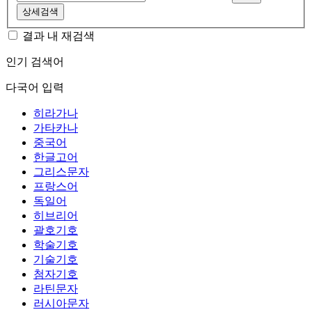
상세검색
결과 내 재검색
인기 검색어
다국어 입력
히라가나
가타카나
중국어
한글고어
그리스문자
프랑스어
독일어
히브리어
괄호기호
학술기호
기술기호
첨자기호
라틴문자
러시아문자