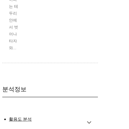
는 테
두리
안에
서 벗
어나
타자
와...
분석정보
활용도 분석