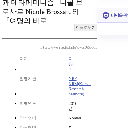
과 메타페미니즘 - 니콜 브
로사르 Nicole Brossard의
나만을 위
『여명의 바로
한글로보기
https://www.riss.kr/link?id=G3655183
저자
이
송
이
발행기관
NRF
KRM(Korean
Research
Memory)
발행연도
2016
년
작성언어
Korean
자료형태
한