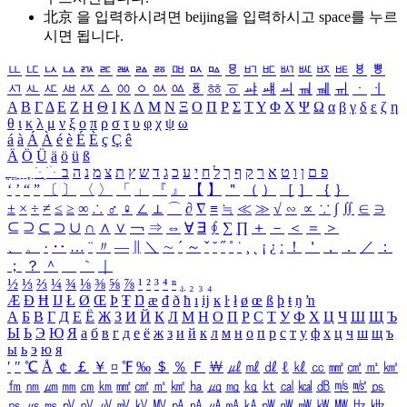
北京 을 입력하시려면
beijing
을 입력하시고 space를 누르
시면 됩니다.
ㅥ
ㅦ
ㅧ
ㅨ
ㅩ
ㅪ
ㅫ
ㅬ
ㅭ
ㅮ
ㅯ
ㅰ
ㅱ
ㅲ
ㅳ
ㅴ
ㅵ
ㅶ
ㅷ
ㅸ
ㅹ
ㅺ
ㅻ
ㅼ
ㅽ
ㅾ
ㅿ
ㆀ
ㆁ
ㆂ
ㆃ
ㆄ
ㆅ
ㆆ
ㆇ
ㆈ
ㆉ
ㆊ
ㆋ
ㆌ
ㆍ
ㆎ
Α
Β
Γ
Δ
Ε
Ζ
Η
Θ
Ι
Κ
Λ
Μ
Ν
Ξ
Ο
Π
Ρ
Σ
Τ
Υ
Φ
Χ
Ψ
Ω
α
β
γ
δ
ε
ζ
η
θ
ι
κ
λ
μ
ν
ξ
ο
π
ρ
σ
τ
υ
φ
χ
ψ
ω
á
à
Á
À
é
è
É
È
ç
Ç
ê
Ä
Ö
Ü
ä
ö
ü
ß
ְ
ֳ
ֲ
ֱ
ָ
ַ
ֵ
ֶ
ִ
ֹ
ּ
ֻ
ׂ
ׁ
ּ
ב
ה
נ
מ
צ
ת
ץ
ש
ד
ג
כ
ע
י
ח
ל
ך
ף
ק
ר
א
ט
ו
ן
ם
פ
‘
’
“
”
〔
〕
〈
〉
「
」
『
』
【
】
＂
（
）
［
］
｛
｝
±
×
÷
≠
≤
≥
∞
∴
♂
♀
∠
⊥
⌒
∂
∇
≡
≒
≪
≫
√
∽
∝
∵
∫
∬
∈
∋
⊆
⊇
⊂
⊃
∪
∩
∧
∨
￢
⇒
⇔
∀
∃
∮
∑
∏
＋
－
＜
＝
＞
、
。
·
‥
…
¨
〃
―
∥
＼
∼
´
～
ˇ
˘
˝
˚
˙
¸
˛
¡
¿
ː
！
＇
，
．
／
：
；
？
＾
＿
｀
｜
½
⅓
⅔
¼
¾
⅛
⅜
⅝
⅞
¹
²
³
⁴
ⁿ
₁
₂
₃
₄
Æ
Ð
Ħ
Ĳ
Ł
Ø
Œ
Þ
Ŧ
Ŋ
æ
đ
ð
ħ
ı
ĳ
ĸ
ŀ
ł
ø
œ
ß
þ
ŧ
ŋ
ŉ
А
Б
В
Г
Д
Е
Ё
Ж
З
И
Й
К
Л
М
Н
О
П
Р
С
Т
У
Ф
Х
Ц
Ч
Ш
Щ
Ъ
Ы
Ь
Э
Ю
Я
а
б
в
г
д
е
ё
ж
з
и
й
к
л
м
н
о
п
р
с
т
у
ф
х
ц
ч
ш
щ
ъ
ы
ь
э
ю
я
′
″
℃
Å
￠
￡
￥
¤
℉
‰
＄
％
Ｆ
￦
㎕
㎖
㎗
ℓ
㎘
㏄
㎣
㎤
㎥
㎦
㎙
㎚
㎛
㎜
㎝
㎞
㎟
㎠
㎡
㎢
㏊
㎍
㎎
㎏
㏏
㎈
㎉
㏈
㎧
㎨
㎰
㎱
㎲
㎳
㎴
㎵
㎶
㎷
㎸
㎹
㎀
㎁
㎂
㎃
㎄
㎺
㎻
㎽
㎾
㎿
㎐
㎑