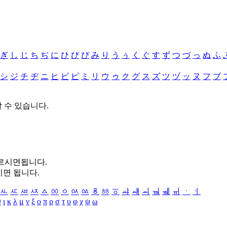
ぎ
し
じ
ち
ぢ
に
ひ
び
ぴ
み
り
う
ぅ
く
ぐ
す
ず
つ
づ
っ
ぬ
ふ
シ
ジ
チ
ヂ
ニ
ヒ
ビ
ピ
ミ
リ
ウ
ゥ
ク
グ
ス
ズ
ツ
ヅ
ッ
ヌ
フ
ブ
할 수 있습니다.
누르시면됩니다.
시면 됩니다.
ㅻ
ㅼ
ㅽ
ㅾ
ㅿ
ㆀ
ㆁ
ㆂ
ㆃ
ㆄ
ㆅ
ㆆ
ㆇ
ㆈ
ㆉ
ㆊ
ㆋ
ㆌ
ㆍ
ㆎ
θ
ι
κ
λ
μ
ν
ξ
ο
π
ρ
σ
τ
υ
φ
χ
ψ
ω