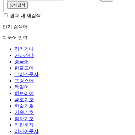
상세검색
결과 내 재검색
인기 검색어
다국어 입력
히라가나
가타카나
중국어
한글고어
그리스문자
프랑스어
독일어
히브리어
괄호기호
학술기호
기술기호
첨자기호
라틴문자
러시아문자