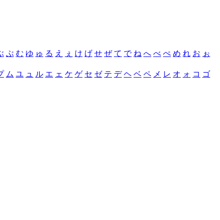
ぶ
ぷ
む
ゆ
ゅ
る
え
ぇ
け
げ
せ
ぜ
て
で
ね
へ
べ
ぺ
め
れ
お
ぉ
プ
ム
ユ
ュ
ル
エ
ェ
ケ
ゲ
セ
ゼ
テ
デ
ヘ
ベ
ペ
メ
レ
オ
ォ
コ
ゴ