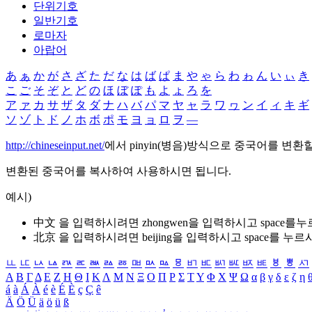
단위기호
일반기호
로마자
아랍어
あ
ぁ
か
が
さ
ざ
た
だ
な
は
ば
ぱ
ま
や
ゃ
ら
わ
ゎ
ん
い
ぃ
き
こ
ご
そ
ぞ
と
ど
の
ほ
ぼ
ぽ
も
よ
ょ
ろ
を
ア
ァ
カ
サ
ザ
タ
ダ
ナ
ハ
バ
パ
マ
ヤ
ャ
ラ
ワ
ヮ
ン
イ
ィ
キ
ギ
ソ
ゾ
ト
ド
ノ
ホ
ボ
ポ
モ
ヨ
ョ
ロ
ヲ
―
http://chineseinput.net/
에서 pinyin(병음)방식으로 중국어를 변환
변환된 중국어를 복사하여 사용하시면 됩니다.
예시)
中文 을 입력하시려면
zhongwen
을 입력하시고 space를
北京 을 입력하시려면
beijing
을 입력하시고 space를 누르
ㅥ
ㅦ
ㅧ
ㅨ
ㅩ
ㅪ
ㅫ
ㅬ
ㅭ
ㅮ
ㅯ
ㅰ
ㅱ
ㅲ
ㅳ
ㅴ
ㅵ
ㅶ
ㅷ
ㅸ
ㅹ
ㅺ
Α
Β
Γ
Δ
Ε
Ζ
Η
Θ
Ι
Κ
Λ
Μ
Ν
Ξ
Ο
Π
Ρ
Σ
Τ
Υ
Φ
Χ
Ψ
Ω
α
β
γ
δ
ε
ζ
η
á
à
Á
À
é
è
É
È
ç
Ç
ê
Ä
Ö
Ü
ä
ö
ü
ß