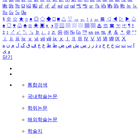
㎒
㎓
㎔
Ω
㏀
㏁
㎊
㎋
㎌
㏖
㏅
㎭
㎮
㎯
㏛
㎩
㎪
㎫
㎬
㏝
㏐
㏓
㏃
㏉
㏜
㏆
§
※
☆
★
○
●
◎
◇
◆
□
■
△
▽
→
←
↑
↓
↔
〓
◁
◀
▷
▶
♤
♠
♡
♥
♧
♣
⊙
◈
▣
◐
◑
▒
▤
▥
▨
▧
▦
▩
♨
☏
☎
☜
☞
¶
†
‡
↕
↗
↙
↖
↘
♭
♩
♪
♬
㉿
㈜
№
㏇
™
㏂
㏘
℡
＃
＆
＊
＠
ª
º
ⅰ
ⅱ
ⅲ
ⅳ
ⅴ
ⅵ
ⅶ
ⅷ
ⅸ
ⅹ
Ⅰ
Ⅱ
Ⅲ
Ⅳ
Ⅴ
Ⅵ
Ⅶ
Ⅷ
Ⅸ
Ⅹ
ا
ب
ت
ث
ج
ح
خ
د
ذ
ر
ز
س
ش
ص
ض
ط
ظ
ع
غ
ف
ق
ک
ل
م
ن
ه
و
ی
닫기
통합검색
국내학술논문
학위논문
해외학술논문
학술지