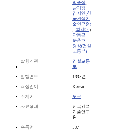
박종섭
;
남기형
;
김지연(한
국건설기
술연구원)
;
최길대
;
곽동근
;
문춘호
;
정상(건설
교통부)
발행기관
건설교통
부
발행연도
1998년
작성언어
Korean
주제어
도로
자료형태
한국건설
기술연구
원
수록면
597