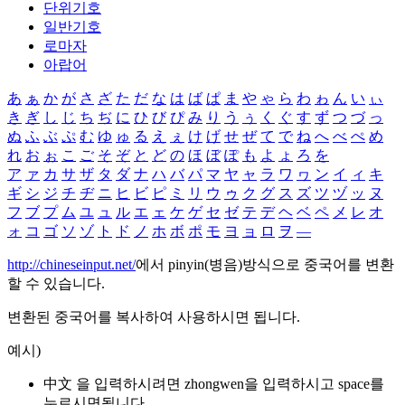
단위기호
일반기호
로마자
아랍어
あ
ぁ
か
が
さ
ざ
た
だ
な
は
ば
ぱ
ま
や
ゃ
ら
わ
ゎ
ん
い
ぃ
き
ぎ
し
じ
ち
ぢ
に
ひ
び
ぴ
み
り
う
ぅ
く
ぐ
す
ず
つ
づ
っ
ぬ
ふ
ぶ
ぷ
む
ゆ
ゅ
る
え
ぇ
け
げ
せ
ぜ
て
で
ね
へ
べ
ぺ
め
れ
お
ぉ
こ
ご
そ
ぞ
と
ど
の
ほ
ぼ
ぽ
も
よ
ょ
ろ
を
ア
ァ
カ
サ
ザ
タ
ダ
ナ
ハ
バ
パ
マ
ヤ
ャ
ラ
ワ
ヮ
ン
イ
ィ
キ
ギ
シ
ジ
チ
ヂ
ニ
ヒ
ビ
ピ
ミ
リ
ウ
ゥ
ク
グ
ス
ズ
ツ
ヅ
ッ
ヌ
フ
ブ
プ
ム
ユ
ュ
ル
エ
ェ
ケ
ゲ
セ
ゼ
テ
デ
ヘ
ベ
ペ
メ
レ
オ
ォ
コ
ゴ
ソ
ゾ
ト
ド
ノ
ホ
ボ
ポ
モ
ヨ
ョ
ロ
ヲ
―
http://chineseinput.net/
에서 pinyin(병음)방식으로 중국어를 변환
할 수 있습니다.
변환된 중국어를 복사하여 사용하시면 됩니다.
예시)
中文 을 입력하시려면
zhongwen
을 입력하시고 space를
누르시면됩니다.