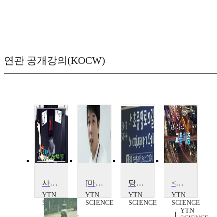
연관 공개강의(KOCW)
사고 막는 IT 기술, 도로교통
[마이웨이] 도로위의 숨은 주역, 김진우 연구원
당신의 도로명 주소를 아십니까?
<다큐S+>도로 위 스트레스, 교통체증
YTN
YTN
YTN
YTN
SCIENCE
SCIENCE
SCIENCE
SCIENCE
YTN
YTN