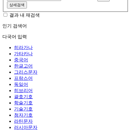
상세검색
결과 내 재검색
인기 검색어
다국어 입력
히라가나
가타카나
중국어
한글고어
그리스문자
프랑스어
독일어
히브리어
괄호기호
학술기호
기술기호
첨자기호
라틴문자
러시아문자