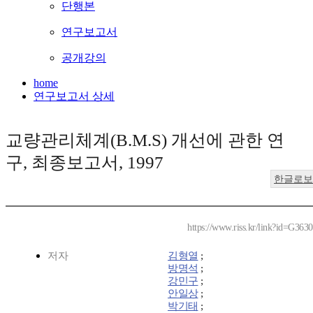
단행본
연구보고서
공개강의
home
연구보고서 상세
교량관리체계(B.M.S) 개선에 관한 연
구, 최종보고서, 1997
한글로보
https://www.riss.kr/link?id=G363
저자
김형열
;
방명석
;
강민구
;
안일상
;
박기태
;