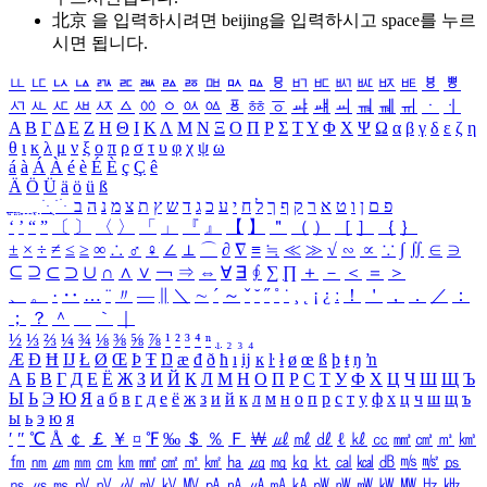
北京 을 입력하시려면
beijing
을 입력하시고 space를 누르
시면 됩니다.
ㅥ
ㅦ
ㅧ
ㅨ
ㅩ
ㅪ
ㅫ
ㅬ
ㅭ
ㅮ
ㅯ
ㅰ
ㅱ
ㅲ
ㅳ
ㅴ
ㅵ
ㅶ
ㅷ
ㅸ
ㅹ
ㅺ
ㅻ
ㅼ
ㅽ
ㅾ
ㅿ
ㆀ
ㆁ
ㆂ
ㆃ
ㆄ
ㆅ
ㆆ
ㆇ
ㆈ
ㆉ
ㆊ
ㆋ
ㆌ
ㆍ
ㆎ
Α
Β
Γ
Δ
Ε
Ζ
Η
Θ
Ι
Κ
Λ
Μ
Ν
Ξ
Ο
Π
Ρ
Σ
Τ
Υ
Φ
Χ
Ψ
Ω
α
β
γ
δ
ε
ζ
η
θ
ι
κ
λ
μ
ν
ξ
ο
π
ρ
σ
τ
υ
φ
χ
ψ
ω
á
à
Á
À
é
è
É
È
ç
Ç
ê
Ä
Ö
Ü
ä
ö
ü
ß
ְ
ֳ
ֲ
ֱ
ָ
ַ
ֵ
ֶ
ִ
ֹ
ּ
ֻ
ׂ
ׁ
ּ
ב
ה
נ
מ
צ
ת
ץ
ש
ד
ג
כ
ע
י
ח
ל
ך
ף
ק
ר
א
ט
ו
ן
ם
פ
‘
’
“
”
〔
〕
〈
〉
「
」
『
』
【
】
＂
（
）
［
］
｛
｝
±
×
÷
≠
≤
≥
∞
∴
♂
♀
∠
⊥
⌒
∂
∇
≡
≒
≪
≫
√
∽
∝
∵
∫
∬
∈
∋
⊆
⊇
⊂
⊃
∪
∩
∧
∨
￢
⇒
⇔
∀
∃
∮
∑
∏
＋
－
＜
＝
＞
、
。
·
‥
…
¨
〃
―
∥
＼
∼
´
～
ˇ
˘
˝
˚
˙
¸
˛
¡
¿
ː
！
＇
，
．
／
：
；
？
＾
＿
｀
｜
½
⅓
⅔
¼
¾
⅛
⅜
⅝
⅞
¹
²
³
⁴
ⁿ
₁
₂
₃
₄
Æ
Ð
Ħ
Ĳ
Ł
Ø
Œ
Þ
Ŧ
Ŋ
æ
đ
ð
ħ
ı
ĳ
ĸ
ŀ
ł
ø
œ
ß
þ
ŧ
ŋ
ŉ
А
Б
В
Г
Д
Е
Ё
Ж
З
И
Й
К
Л
М
Н
О
П
Р
С
Т
У
Ф
Х
Ц
Ч
Ш
Щ
Ъ
Ы
Ь
Э
Ю
Я
а
б
в
г
д
е
ё
ж
з
и
й
к
л
м
н
о
п
р
с
т
у
ф
х
ц
ч
ш
щ
ъ
ы
ь
э
ю
я
′
″
℃
Å
￠
￡
￥
¤
℉
‰
＄
％
Ｆ
￦
㎕
㎖
㎗
ℓ
㎘
㏄
㎣
㎤
㎥
㎦
㎙
㎚
㎛
㎜
㎝
㎞
㎟
㎠
㎡
㎢
㏊
㎍
㎎
㎏
㏏
㎈
㎉
㏈
㎧
㎨
㎰
㎱
㎲
㎳
㎴
㎵
㎶
㎷
㎸
㎹
㎀
㎁
㎂
㎃
㎄
㎺
㎻
㎽
㎾
㎿
㎐
㎑