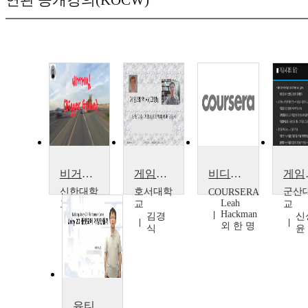
연관 공개강의(KOCW)
비거게임(Bigger Game)으로 개인에게 내재된 잠재력을 발휘하기
게임의 역사
비디오게임에 대한 이해
게
신한대학
호서대학
군산
COURSERA
Leah
교
교
교
Hackman
신종
김경
신
외 한 명
우
식
윤
유티티를 활용한 2D 플랫포머 게임 개발