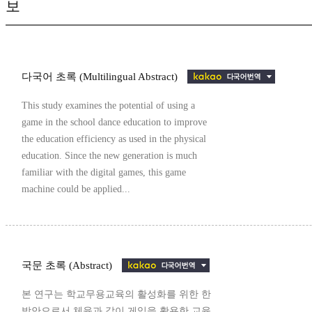
보
다국어 초록 (Multilingual Abstract)
This study examines the potential of using a
game in the school dance education to improve
the education efficiency as used in the physical
education. Since the new generation is much
familiar with the digital games, this game
machine could be applied...
국문 초록 (Abstract)
본 연구는 학교무용교육의 활성화를 위한 한
방안으로서 체육과 같이 게임을 활용한 교육