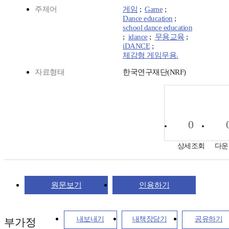
주제어
게임
;
Game
;
Dance education
;
school dance education
;
idance
;
무용교육
;
iDANCE
;
체감형 게임무용.
자료형태
한국연구재단(NRF)
0
상세조회
다운
원문보기
인용하기
내보내기
내책장담기
공유하기
부가정