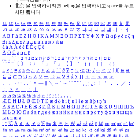
北京 을 입력하시려면
beijing
을 입력하시고 space를 누르
시면 됩니다.
ㅥ
ㅦ
ㅧ
ㅨ
ㅩ
ㅪ
ㅫ
ㅬ
ㅭ
ㅮ
ㅯ
ㅰ
ㅱ
ㅲ
ㅳ
ㅴ
ㅵ
ㅶ
ㅷ
ㅸ
ㅹ
ㅺ
ㅻ
ㅼ
ㅽ
ㅾ
ㅿ
ㆀ
ㆁ
ㆂ
ㆃ
ㆄ
ㆅ
ㆆ
ㆇ
ㆈ
ㆉ
ㆊ
ㆋ
ㆌ
ㆍ
ㆎ
Α
Β
Γ
Δ
Ε
Ζ
Η
Θ
Ι
Κ
Λ
Μ
Ν
Ξ
Ο
Π
Ρ
Σ
Τ
Υ
Φ
Χ
Ψ
Ω
α
β
γ
δ
ε
ζ
η
θ
ι
κ
λ
μ
ν
ξ
ο
π
ρ
σ
τ
υ
φ
χ
ψ
ω
á
à
Á
À
é
è
É
È
ç
Ç
ê
Ä
Ö
Ü
ä
ö
ü
ß
ְ
ֳ
ֲ
ֱ
ָ
ַ
ֵ
ֶ
ִ
ֹ
ּ
ֻ
ׂ
ׁ
ּ
ב
ה
נ
מ
צ
ת
ץ
ש
ד
ג
כ
ע
י
ח
ל
ך
ף
ק
ר
א
ט
ו
ן
ם
פ
‘
’
“
”
〔
〕
〈
〉
「
」
『
』
【
】
＂
（
）
［
］
｛
｝
±
×
÷
≠
≤
≥
∞
∴
♂
♀
∠
⊥
⌒
∂
∇
≡
≒
≪
≫
√
∽
∝
∵
∫
∬
∈
∋
⊆
⊇
⊂
⊃
∪
∩
∧
∨
￢
⇒
⇔
∀
∃
∮
∑
∏
＋
－
＜
＝
＞
、
。
·
‥
…
¨
〃
―
∥
＼
∼
´
～
ˇ
˘
˝
˚
˙
¸
˛
¡
¿
ː
！
＇
，
．
／
：
；
？
＾
＿
｀
｜
½
⅓
⅔
¼
¾
⅛
⅜
⅝
⅞
¹
²
³
⁴
ⁿ
₁
₂
₃
₄
Æ
Ð
Ħ
Ĳ
Ł
Ø
Œ
Þ
Ŧ
Ŋ
æ
đ
ð
ħ
ı
ĳ
ĸ
ŀ
ł
ø
œ
ß
þ
ŧ
ŋ
ŉ
А
Б
В
Г
Д
Е
Ё
Ж
З
И
Й
К
Л
М
Н
О
П
Р
С
Т
У
Ф
Х
Ц
Ч
Ш
Щ
Ъ
Ы
Ь
Э
Ю
Я
а
б
в
г
д
е
ё
ж
з
и
й
к
л
м
н
о
п
р
с
т
у
ф
х
ц
ч
ш
щ
ъ
ы
ь
э
ю
я
′
″
℃
Å
￠
￡
￥
¤
℉
‰
＄
％
Ｆ
￦
㎕
㎖
㎗
ℓ
㎘
㏄
㎣
㎤
㎥
㎦
㎙
㎚
㎛
㎜
㎝
㎞
㎟
㎠
㎡
㎢
㏊
㎍
㎎
㎏
㏏
㎈
㎉
㏈
㎧
㎨
㎰
㎱
㎲
㎳
㎴
㎵
㎶
㎷
㎸
㎹
㎀
㎁
㎂
㎃
㎄
㎺
㎻
㎽
㎾
㎿
㎐
㎑