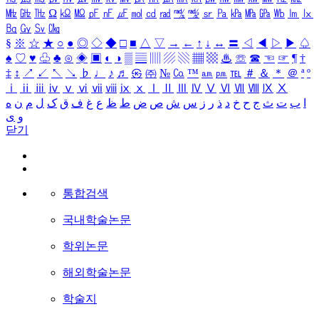
㎒
㎓
㎔
Ω
㏀
㏁
㎊
㎋
㎌
㏖
㏅
㎭
㎮
㎯
㏛
㎩
㎪
㎫
㎬
㏝
㏐
㏓
㏃
㏉
㏜
㏆
§
※
☆
★
○
●
◎
◇
◆
□
■
△
▽
→
←
↑
↓
↔
〓
◁
◀
▷
▶
♤
♠
♡
♥
♧
♣
⊙
◈
▣
◐
◑
▒
▤
▥
▨
▧
▦
▩
♨
☏
☎
☜
☞
¶
†
‡
↕
↗
↙
↖
↘
♭
♩
♪
♬
㉿
㈜
№
㏇
™
㏂
㏘
℡
＃
＆
＊
＠
ª
º
ⅰ
ⅱ
ⅲ
ⅳ
ⅴ
ⅵ
ⅶ
ⅷ
ⅸ
ⅹ
Ⅰ
Ⅱ
Ⅲ
Ⅳ
Ⅴ
Ⅵ
Ⅶ
Ⅷ
Ⅸ
Ⅹ
ا
ب
ت
ث
ج
ح
خ
د
ذ
ر
ز
س
ش
ص
ض
ط
ظ
ع
غ
ف
ق
ک
ل
م
ن
ه
و
ی
닫기
통합검색
국내학술논문
학위논문
해외학술논문
학술지