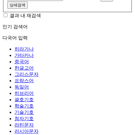
상세검색
결과 내 재검색
인기 검색어
다국어 입력
히라가나
가타카나
중국어
한글고어
그리스문자
프랑스어
독일어
히브리어
괄호기호
학술기호
기술기호
첨자기호
라틴문자
러시아문자