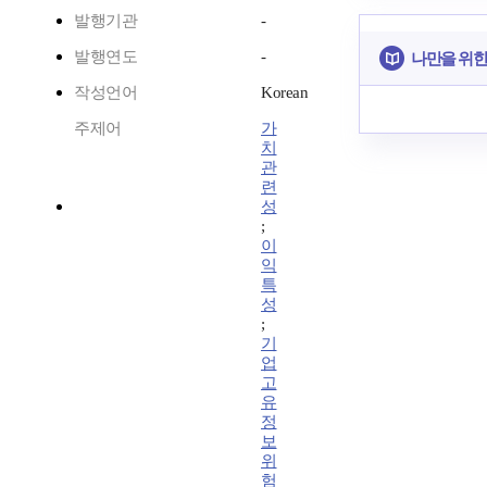
발행기관
-
발행연도
-
나만을 위한
작성언어
Korean
주제어
가
치
관
련
성
;
이
익
특
성
;
기
업
고
유
정
보
위
험