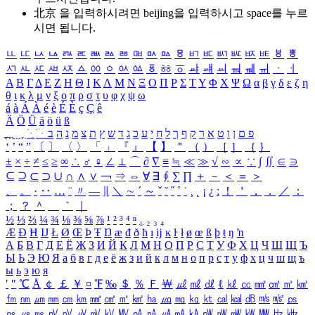
北京 을 입력하시려면
beijing
을 입력하시고 space를 누르
시면 됩니다.
ㅥ
ㅦ
ㅧ
ㅨ
ㅩ
ㅪ
ㅫ
ㅬ
ㅭ
ㅮ
ㅯ
ㅰ
ㅱ
ㅲ
ㅳ
ㅴ
ㅵ
ㅶ
ㅷ
ㅸ
ㅹ
ㅺ
ㅻ
ㅼ
ㅽ
ㅾ
ㅿ
ㆀ
ㆁ
ㆂ
ㆃ
ㆄ
ㆅ
ㆆ
ㆇ
ㆈ
ㆉ
ㆊ
ㆋ
ㆌ
ㆍ
ㆎ
Α
Β
Γ
Δ
Ε
Ζ
Η
Θ
Ι
Κ
Λ
Μ
Ν
Ξ
Ο
Π
Ρ
Σ
Τ
Υ
Φ
Χ
Ψ
Ω
α
β
γ
δ
ε
ζ
η
θ
ι
κ
λ
μ
ν
ξ
ο
π
ρ
σ
τ
υ
φ
χ
ψ
ω
á
à
Á
À
é
è
É
È
ç
Ç
ê
Ä
Ö
Ü
ä
ö
ü
ß
ְ
ֳ
ֲ
ֱ
ָ
ַ
ֵ
ֶ
ִ
ֹ
ּ
ֻ
ׂ
ׁ
ּ
ב
ה
נ
מ
צ
ת
ץ
ש
ד
ג
כ
ע
י
ח
ל
ך
ף
ק
ר
א
ט
ו
ן
ם
פ
‘
’
“
”
〔
〕
〈
〉
「
」
『
』
【
】
＂
（
）
［
］
｛
｝
±
×
÷
≠
≤
≥
∞
∴
♂
♀
∠
⊥
⌒
∂
∇
≡
≒
≪
≫
√
∽
∝
∵
∫
∬
∈
∋
⊆
⊇
⊂
⊃
∪
∩
∧
∨
￢
⇒
⇔
∀
∃
∮
∑
∏
＋
－
＜
＝
＞
、
。
·
‥
…
¨
〃
―
∥
＼
∼
´
～
ˇ
˘
˝
˚
˙
¸
˛
¡
¿
ː
！
＇
，
．
／
：
；
？
＾
＿
｀
｜
½
⅓
⅔
¼
¾
⅛
⅜
⅝
⅞
¹
²
³
⁴
ⁿ
₁
₂
₃
₄
Æ
Ð
Ħ
Ĳ
Ł
Ø
Œ
Þ
Ŧ
Ŋ
æ
đ
ð
ħ
ı
ĳ
ĸ
ŀ
ł
ø
œ
ß
þ
ŧ
ŋ
ŉ
А
Б
В
Г
Д
Е
Ё
Ж
З
И
Й
К
Л
М
Н
О
П
Р
С
Т
У
Ф
Х
Ц
Ч
Ш
Щ
Ъ
Ы
Ь
Э
Ю
Я
а
б
в
г
д
е
ё
ж
з
и
й
к
л
м
н
о
п
р
с
т
у
ф
х
ц
ч
ш
щ
ъ
ы
ь
э
ю
я
′
″
℃
Å
￠
￡
￥
¤
℉
‰
＄
％
Ｆ
￦
㎕
㎖
㎗
ℓ
㎘
㏄
㎣
㎤
㎥
㎦
㎙
㎚
㎛
㎜
㎝
㎞
㎟
㎠
㎡
㎢
㏊
㎍
㎎
㎏
㏏
㎈
㎉
㏈
㎧
㎨
㎰
㎱
㎲
㎳
㎴
㎵
㎶
㎷
㎸
㎹
㎀
㎁
㎂
㎃
㎄
㎺
㎻
㎽
㎾
㎿
㎐
㎑