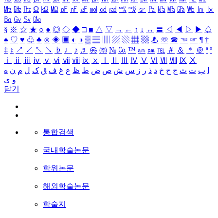
㎒
㎓
㎔
Ω
㏀
㏁
㎊
㎋
㎌
㏖
㏅
㎭
㎮
㎯
㏛
㎩
㎪
㎫
㎬
㏝
㏐
㏓
㏃
㏉
㏜
㏆
§
※
☆
★
○
●
◎
◇
◆
□
■
△
▽
→
←
↑
↓
↔
〓
◁
◀
▷
▶
♤
♠
♡
♥
♧
♣
⊙
◈
▣
◐
◑
▒
▤
▥
▨
▧
▦
▩
♨
☏
☎
☜
☞
¶
†
‡
↕
↗
↙
↖
↘
♭
♩
♪
♬
㉿
㈜
№
㏇
™
㏂
㏘
℡
＃
＆
＊
＠
ª
º
ⅰ
ⅱ
ⅲ
ⅳ
ⅴ
ⅵ
ⅶ
ⅷ
ⅸ
ⅹ
Ⅰ
Ⅱ
Ⅲ
Ⅳ
Ⅴ
Ⅵ
Ⅶ
Ⅷ
Ⅸ
Ⅹ
ا
ب
ت
ث
ج
ح
خ
د
ذ
ر
ز
س
ش
ص
ض
ط
ظ
ع
غ
ف
ق
ک
ل
م
ن
ه
و
ی
닫기
통합검색
국내학술논문
학위논문
해외학술논문
학술지