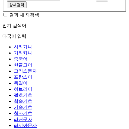
상세검색
결과 내 재검색
인기 검색어
다국어 입력
히라가나
가타카나
중국어
한글고어
그리스문자
프랑스어
독일어
히브리어
괄호기호
학술기호
기술기호
첨자기호
라틴문자
러시아문자