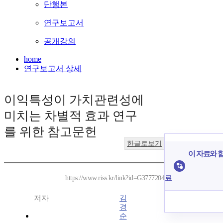
단행본
연구보고서
공개강의
home
연구보고서 상세
이익특성이 가치관련성에
미치는 차별적 효과 연구
를 위한 참고문헌
한글로보기
이 자료와 함
료
https://www.riss.kr/link?id=G3777204
저자
김
경
순