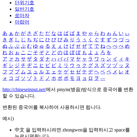
단위기호
일반기호
로마자
아랍어
あ
ぁ
か
が
さ
ざ
た
だ
な
は
ば
ぱ
ま
や
ゃ
ら
わ
ゎ
ん
い
ぃ
き
ぎ
し
じ
ち
ぢ
に
ひ
び
ぴ
み
り
う
ぅ
く
ぐ
す
ず
つ
づ
っ
ぬ
ふ
ぶ
ぷ
む
ゆ
ゅ
る
え
ぇ
け
げ
せ
ぜ
て
で
ね
へ
べ
ぺ
め
れ
お
ぉ
こ
ご
そ
ぞ
と
ど
の
ほ
ぼ
ぽ
も
よ
ょ
ろ
を
ア
ァ
カ
サ
ザ
タ
ダ
ナ
ハ
バ
パ
マ
ヤ
ャ
ラ
ワ
ヮ
ン
イ
ィ
キ
ギ
シ
ジ
チ
ヂ
ニ
ヒ
ビ
ピ
ミ
リ
ウ
ゥ
ク
グ
ス
ズ
ツ
ヅ
ッ
ヌ
フ
ブ
プ
ム
ユ
ュ
ル
エ
ェ
ケ
ゲ
セ
ゼ
テ
デ
ヘ
ベ
ペ
メ
レ
オ
ォ
コ
ゴ
ソ
ゾ
ト
ド
ノ
ホ
ボ
ポ
モ
ヨ
ョ
ロ
ヲ
―
http://chineseinput.net/
에서 pinyin(병음)방식으로 중국어를 변환
할 수 있습니다.
변환된 중국어를 복사하여 사용하시면 됩니다.
예시)
中文 을 입력하시려면
zhongwen
을 입력하시고 space를
누르시면됩니다.