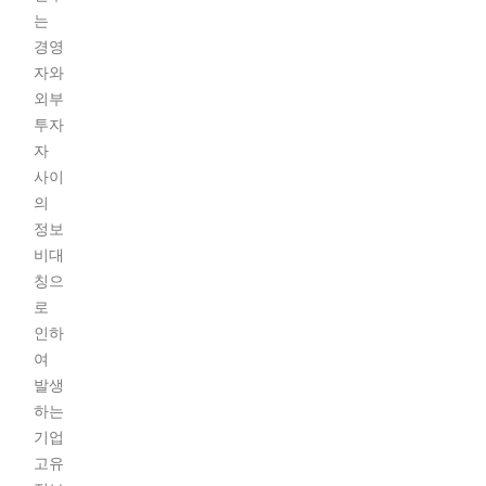
는
경영
자와
외부
투자
자
사이
의
정보
비대
칭으
로
인하
여
발생
하는
기업
고유