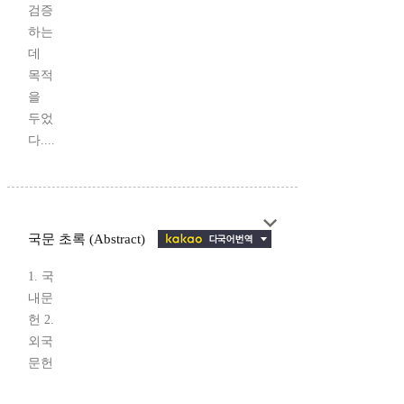
검증
하는
데
목적
을
두었
다....
국문 초록 (Abstract)
1. 국
내문
헌 2.
외국
문헌