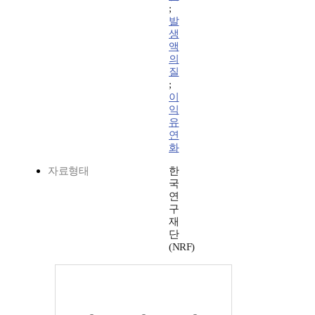
;
발
생
액
의
질
;
이
익
유
연
화
자료형태
한
국
연
구
재
단
(NRF)