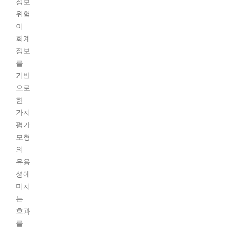
정보
위험
이
회계
정보
를
기반
으로
한
가치
평가
모형
의
유용
성에
미치
는
효과
를