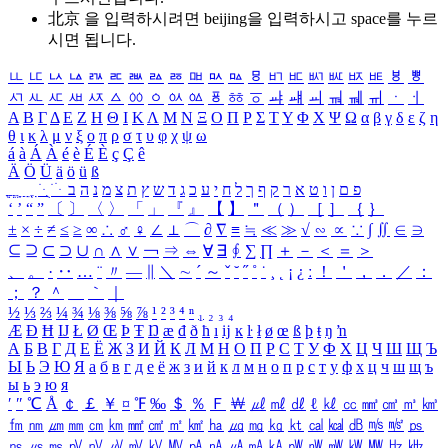
北京 을 입력하시려면
beijing
을 입력하시고 space를 누르
시면 됩니다.
ㅥ
ㅦ
ㅧ
ㅨ
ㅩ
ㅪ
ㅫ
ㅬ
ㅭ
ㅮ
ㅯ
ㅰ
ㅱ
ㅲ
ㅳ
ㅴ
ㅵ
ㅶ
ㅷ
ㅸ
ㅹ
ㅺ
ㅻ
ㅼ
ㅽ
ㅾ
ㅿ
ㆀ
ㆁ
ㆂ
ㆃ
ㆄ
ㆅ
ㆆ
ㆇ
ㆈ
ㆉ
ㆊ
ㆋ
ㆌ
ㆍ
ㆎ
Α
Β
Γ
Δ
Ε
Ζ
Η
Θ
Ι
Κ
Λ
Μ
Ν
Ξ
Ο
Π
Ρ
Σ
Τ
Υ
Φ
Χ
Ψ
Ω
α
β
γ
δ
ε
ζ
η
θ
ι
κ
λ
μ
ν
ξ
ο
π
ρ
σ
τ
υ
φ
χ
ψ
ω
á
à
Á
À
é
è
É
È
ç
Ç
ê
Ä
Ö
Ü
ä
ö
ü
ß
ְ
ֳ
ֲ
ֱ
ָ
ַ
ֵ
ֶ
ִ
ֹ
ּ
ֻ
ׂ
ׁ
ּ
ב
ה
נ
מ
צ
ת
ץ
ש
ד
ג
כ
ע
י
ח
ל
ך
ף
ק
ר
א
ט
ו
ן
ם
פ
‘
’
“
”
〔
〕
〈
〉
「
」
『
』
【
】
＂
（
）
［
］
｛
｝
±
×
÷
≠
≤
≥
∞
∴
♂
♀
∠
⊥
⌒
∂
∇
≡
≒
≪
≫
√
∽
∝
∵
∫
∬
∈
∋
⊆
⊇
⊂
⊃
∪
∩
∧
∨
￢
⇒
⇔
∀
∃
∮
∑
∏
＋
－
＜
＝
＞
、
。
·
‥
…
¨
〃
―
∥
＼
∼
´
～
ˇ
˘
˝
˚
˙
¸
˛
¡
¿
ː
！
＇
，
．
／
：
；
？
＾
＿
｀
｜
½
⅓
⅔
¼
¾
⅛
⅜
⅝
⅞
¹
²
³
⁴
ⁿ
₁
₂
₃
₄
Æ
Ð
Ħ
Ĳ
Ł
Ø
Œ
Þ
Ŧ
Ŋ
æ
đ
ð
ħ
ı
ĳ
ĸ
ŀ
ł
ø
œ
ß
þ
ŧ
ŋ
ŉ
А
Б
В
Г
Д
Е
Ё
Ж
З
И
Й
К
Л
М
Н
О
П
Р
С
Т
У
Ф
Х
Ц
Ч
Ш
Щ
Ъ
Ы
Ь
Э
Ю
Я
а
б
в
г
д
е
ё
ж
з
и
й
к
л
м
н
о
п
р
с
т
у
ф
х
ц
ч
ш
щ
ъ
ы
ь
э
ю
я
′
″
℃
Å
￠
￡
￥
¤
℉
‰
＄
％
Ｆ
￦
㎕
㎖
㎗
ℓ
㎘
㏄
㎣
㎤
㎥
㎦
㎙
㎚
㎛
㎜
㎝
㎞
㎟
㎠
㎡
㎢
㏊
㎍
㎎
㎏
㏏
㎈
㎉
㏈
㎧
㎨
㎰
㎱
㎲
㎳
㎴
㎵
㎶
㎷
㎸
㎹
㎀
㎁
㎂
㎃
㎄
㎺
㎻
㎽
㎾
㎿
㎐
㎑