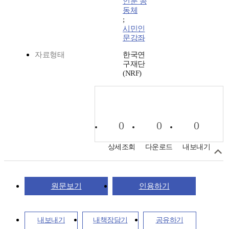
인문 공
동체
;
시민인
문강좌
자료형태
한국연
구재단
(NRF)
0
0
0
상세조회
다운로드
내보내기
원문보기
인용하기
내보내기
내책장담기
공유하기