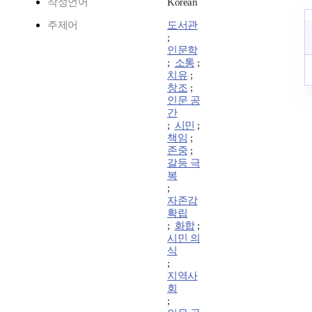
작성언어
Korean
주제어
도서관
;
인문학
;
소통
;
치유
;
창조
;
인문 공
간
;
시민
;
책임
;
존중
;
갈등 극
복
;
자존감
확립
;
화합
;
시민 의
식
;
지역사
회
;