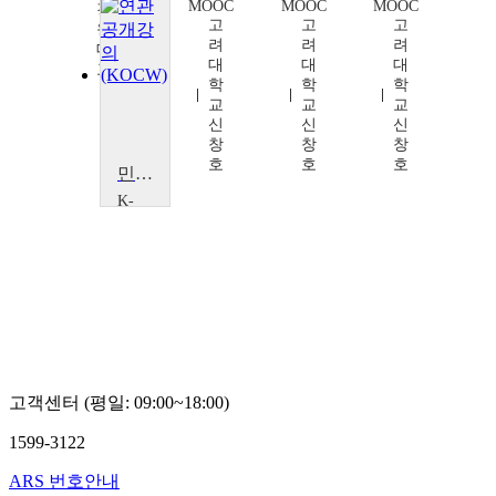
MOOC
MOOC
MOOC
강릉
고
고
고
원주
려
려
려
대학
대
대
대
교
학
학
학
이
교
교
교
준
신
신
신
동
창
창
창
호
호
호
민주 시민의식을 위한 동양 고전의 프리즘
K-
MOOC
고
려
대
학
교
신
창
호
고객센터 (평일: 09:00~18:00)
1599-3122
ARS 번호안내