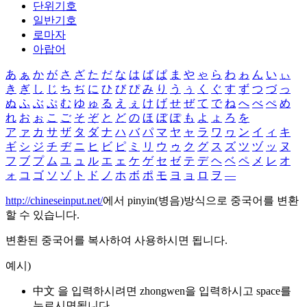
단위기호
일반기호
로마자
아랍어
あ
ぁ
か
が
さ
ざ
た
だ
な
は
ば
ぱ
ま
や
ゃ
ら
わ
ゎ
ん
い
ぃ
き
ぎ
し
じ
ち
ぢ
に
ひ
び
ぴ
み
り
う
ぅ
く
ぐ
す
ず
つ
づ
っ
ぬ
ふ
ぶ
ぷ
む
ゆ
ゅ
る
え
ぇ
け
げ
せ
ぜ
て
で
ね
へ
べ
ぺ
め
れ
お
ぉ
こ
ご
そ
ぞ
と
ど
の
ほ
ぼ
ぽ
も
よ
ょ
ろ
を
ア
ァ
カ
サ
ザ
タ
ダ
ナ
ハ
バ
パ
マ
ヤ
ャ
ラ
ワ
ヮ
ン
イ
ィ
キ
ギ
シ
ジ
チ
ヂ
ニ
ヒ
ビ
ピ
ミ
リ
ウ
ゥ
ク
グ
ス
ズ
ツ
ヅ
ッ
ヌ
フ
ブ
プ
ム
ユ
ュ
ル
エ
ェ
ケ
ゲ
セ
ゼ
テ
デ
ヘ
ベ
ペ
メ
レ
オ
ォ
コ
ゴ
ソ
ゾ
ト
ド
ノ
ホ
ボ
ポ
モ
ヨ
ョ
ロ
ヲ
―
http://chineseinput.net/
에서 pinyin(병음)방식으로 중국어를 변환
할 수 있습니다.
변환된 중국어를 복사하여 사용하시면 됩니다.
예시)
中文 을 입력하시려면
zhongwen
을 입력하시고 space를
누르시면됩니다.