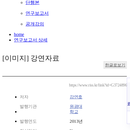
단행본
연구보고서
공개강의
home
연구보고서 상세
[이미지] 강연자료
한글로보기
https://www.riss.kr/link?id=G3724896
저자
강연호
발행기관
원광대
학교
발행연도
2013년