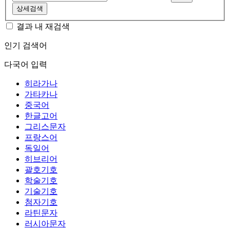
상세검색
결과 내 재검색
인기 검색어
다국어 입력
히라가나
가타카나
중국어
한글고어
그리스문자
프랑스어
독일어
히브리어
괄호기호
학술기호
기술기호
첨자기호
라틴문자
러시아문자