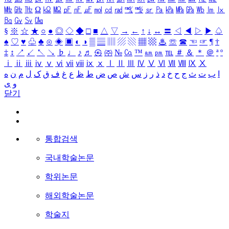
㎒
㎓
㎔
Ω
㏀
㏁
㎊
㎋
㎌
㏖
㏅
㎭
㎮
㎯
㏛
㎩
㎪
㎫
㎬
㏝
㏐
㏓
㏃
㏉
㏜
㏆
§
※
☆
★
○
●
◎
◇
◆
□
■
△
▽
→
←
↑
↓
↔
〓
◁
◀
▷
▶
♤
♠
♡
♥
♧
♣
⊙
◈
▣
◐
◑
▒
▤
▥
▨
▧
▦
▩
♨
☏
☎
☜
☞
¶
†
‡
↕
↗
↙
↖
↘
♭
♩
♪
♬
㉿
㈜
№
㏇
™
㏂
㏘
℡
＃
＆
＊
＠
ª
º
ⅰ
ⅱ
ⅲ
ⅳ
ⅴ
ⅵ
ⅶ
ⅷ
ⅸ
ⅹ
Ⅰ
Ⅱ
Ⅲ
Ⅳ
Ⅴ
Ⅵ
Ⅶ
Ⅷ
Ⅸ
Ⅹ
ا
ب
ت
ث
ج
ح
خ
د
ذ
ر
ز
س
ش
ص
ض
ط
ظ
ع
غ
ف
ق
ک
ل
م
ن
ه
و
ی
닫기
통합검색
국내학술논문
학위논문
해외학술논문
학술지