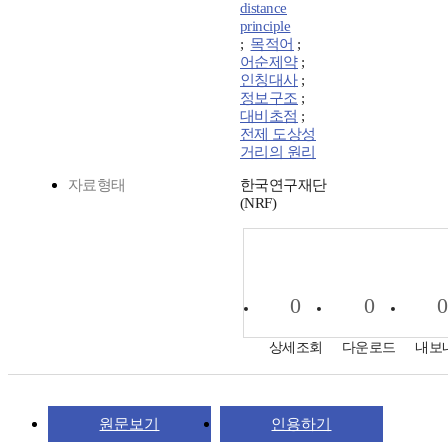
distance
principle
;
목적어
;
어순제약
;
인칭대사
;
정보구조
;
대비초점
;
전제 도상성
거리의 원리
자료형태
한국연구재단
(NRF)
0
0
0
상세조회
다운로드
내보
원문보기
인용하기