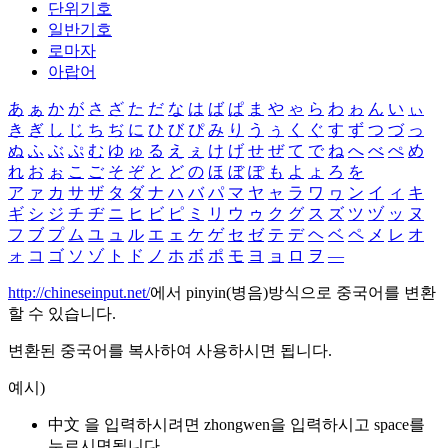
단위기호
일반기호
로마자
아랍어
あ
ぁ
か
が
さ
ざ
た
だ
な
は
ば
ぱ
ま
や
ゃ
ら
わ
ゎ
ん
い
ぃ
き
ぎ
し
じ
ち
ぢ
に
ひ
び
ぴ
み
り
う
ぅ
く
ぐ
す
ず
つ
づ
っ
ぬ
ふ
ぶ
ぷ
む
ゆ
ゅ
る
え
ぇ
け
げ
せ
ぜ
て
で
ね
へ
べ
ぺ
め
れ
お
ぉ
こ
ご
そ
ぞ
と
ど
の
ほ
ぼ
ぽ
も
よ
ょ
ろ
を
ア
ァ
カ
サ
ザ
タ
ダ
ナ
ハ
バ
パ
マ
ヤ
ャ
ラ
ワ
ヮ
ン
イ
ィ
キ
ギ
シ
ジ
チ
ヂ
ニ
ヒ
ビ
ピ
ミ
リ
ウ
ゥ
ク
グ
ス
ズ
ツ
ヅ
ッ
ヌ
フ
ブ
プ
ム
ユ
ュ
ル
エ
ェ
ケ
ゲ
セ
ゼ
テ
デ
ヘ
ベ
ペ
メ
レ
オ
ォ
コ
ゴ
ソ
ゾ
ト
ド
ノ
ホ
ボ
ポ
モ
ヨ
ョ
ロ
ヲ
―
http://chineseinput.net/
에서 pinyin(병음)방식으로 중국어를 변환
할 수 있습니다.
변환된 중국어를 복사하여 사용하시면 됩니다.
예시)
中文 을 입력하시려면
zhongwen
을 입력하시고 space를
누르시면됩니다.