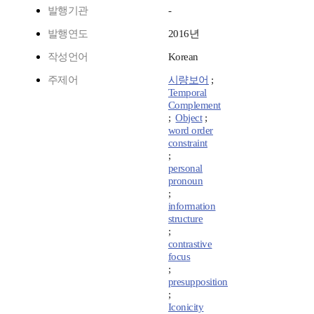
발행기관
-
발행연도
2016년
작성언어
Korean
주제어
시량보어
;
Temporal
Complement
;
Object
;
word order
constraint
;
personal
pronoun
;
information
structure
;
contrastive
focus
;
presupposition
;
Iconicity