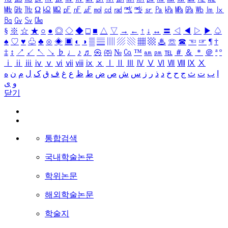
㎒
㎓
㎔
Ω
㏀
㏁
㎊
㎋
㎌
㏖
㏅
㎭
㎮
㎯
㏛
㎩
㎪
㎫
㎬
㏝
㏐
㏓
㏃
㏉
㏜
㏆
§
※
☆
★
○
●
◎
◇
◆
□
■
△
▽
→
←
↑
↓
↔
〓
◁
◀
▷
▶
♤
♠
♡
♥
♧
♣
⊙
◈
▣
◐
◑
▒
▤
▥
▨
▧
▦
▩
♨
☏
☎
☜
☞
¶
†
‡
↕
↗
↙
↖
↘
♭
♩
♪
♬
㉿
㈜
№
㏇
™
㏂
㏘
℡
＃
＆
＊
＠
ª
º
ⅰ
ⅱ
ⅲ
ⅳ
ⅴ
ⅵ
ⅶ
ⅷ
ⅸ
ⅹ
Ⅰ
Ⅱ
Ⅲ
Ⅳ
Ⅴ
Ⅵ
Ⅶ
Ⅷ
Ⅸ
Ⅹ
ا
ب
ت
ث
ج
ح
خ
د
ذ
ر
ز
س
ش
ص
ض
ط
ظ
ع
غ
ف
ق
ک
ل
م
ن
ه
و
ی
닫기
통합검색
국내학술논문
학위논문
해외학술논문
학술지