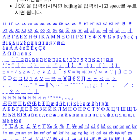
北京 을 입력하시려면
beijing
을 입력하시고 space를 누르
시면 됩니다.
ㅥ
ㅦ
ㅧ
ㅨ
ㅩ
ㅪ
ㅫ
ㅬ
ㅭ
ㅮ
ㅯ
ㅰ
ㅱ
ㅲ
ㅳ
ㅴ
ㅵ
ㅶ
ㅷ
ㅸ
ㅹ
ㅺ
ㅻ
ㅼ
ㅽ
ㅾ
ㅿ
ㆀ
ㆁ
ㆂ
ㆃ
ㆄ
ㆅ
ㆆ
ㆇ
ㆈ
ㆉ
ㆊ
ㆋ
ㆌ
ㆍ
ㆎ
Α
Β
Γ
Δ
Ε
Ζ
Η
Θ
Ι
Κ
Λ
Μ
Ν
Ξ
Ο
Π
Ρ
Σ
Τ
Υ
Φ
Χ
Ψ
Ω
α
β
γ
δ
ε
ζ
η
θ
ι
κ
λ
μ
ν
ξ
ο
π
ρ
σ
τ
υ
φ
χ
ψ
ω
á
à
Á
À
é
è
É
È
ç
Ç
ê
Ä
Ö
Ü
ä
ö
ü
ß
ְ
ֳ
ֲ
ֱ
ָ
ַ
ֵ
ֶ
ִ
ֹ
ּ
ֻ
ׂ
ׁ
ּ
ב
ה
נ
מ
צ
ת
ץ
ש
ד
ג
כ
ע
י
ח
ל
ך
ף
ק
ר
א
ט
ו
ן
ם
פ
‘
’
“
”
〔
〕
〈
〉
「
」
『
』
【
】
＂
（
）
［
］
｛
｝
±
×
÷
≠
≤
≥
∞
∴
♂
♀
∠
⊥
⌒
∂
∇
≡
≒
≪
≫
√
∽
∝
∵
∫
∬
∈
∋
⊆
⊇
⊂
⊃
∪
∩
∧
∨
￢
⇒
⇔
∀
∃
∮
∑
∏
＋
－
＜
＝
＞
、
。
·
‥
…
¨
〃
―
∥
＼
∼
´
～
ˇ
˘
˝
˚
˙
¸
˛
¡
¿
ː
！
＇
，
．
／
：
；
？
＾
＿
｀
｜
½
⅓
⅔
¼
¾
⅛
⅜
⅝
⅞
¹
²
³
⁴
ⁿ
₁
₂
₃
₄
Æ
Ð
Ħ
Ĳ
Ł
Ø
Œ
Þ
Ŧ
Ŋ
æ
đ
ð
ħ
ı
ĳ
ĸ
ŀ
ł
ø
œ
ß
þ
ŧ
ŋ
ŉ
А
Б
В
Г
Д
Е
Ё
Ж
З
И
Й
К
Л
М
Н
О
П
Р
С
Т
У
Ф
Х
Ц
Ч
Ш
Щ
Ъ
Ы
Ь
Э
Ю
Я
а
б
в
г
д
е
ё
ж
з
и
й
к
л
м
н
о
п
р
с
т
у
ф
х
ц
ч
ш
щ
ъ
ы
ь
э
ю
я
′
″
℃
Å
￠
￡
￥
¤
℉
‰
＄
％
Ｆ
￦
㎕
㎖
㎗
ℓ
㎘
㏄
㎣
㎤
㎥
㎦
㎙
㎚
㎛
㎜
㎝
㎞
㎟
㎠
㎡
㎢
㏊
㎍
㎎
㎏
㏏
㎈
㎉
㏈
㎧
㎨
㎰
㎱
㎲
㎳
㎴
㎵
㎶
㎷
㎸
㎹
㎀
㎁
㎂
㎃
㎄
㎺
㎻
㎽
㎾
㎿
㎐
㎑