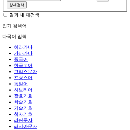
상세검색
결과 내 재검색
인기 검색어
다국어 입력
히라가나
가타카나
중국어
한글고어
그리스문자
프랑스어
독일어
히브리어
괄호기호
학술기호
기술기호
첨자기호
라틴문자
러시아문자