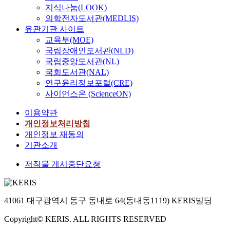
지식나눔(LOOK)
의학전자도서관(MEDLIS)
유관기관 사이트
교육부(MOE)
국립장애인도서관(NLD)
국립중앙도서관(NL)
국회도서관(NAL)
연구윤리정보포털(CRE)
사이언스온 (ScienceON)
이용약관
개인정보처리방침
개인정보 재동의
기관소개
저작물 게시중단요청
41061 대구광역시 동구 동내로 64(동내동1119) KERIS빌딩
Copyright© KERIS. ALL RIGHTS RESERVED