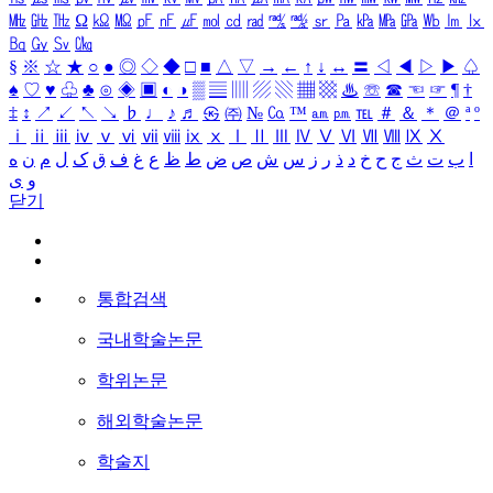
㎒
㎓
㎔
Ω
㏀
㏁
㎊
㎋
㎌
㏖
㏅
㎭
㎮
㎯
㏛
㎩
㎪
㎫
㎬
㏝
㏐
㏓
㏃
㏉
㏜
㏆
§
※
☆
★
○
●
◎
◇
◆
□
■
△
▽
→
←
↑
↓
↔
〓
◁
◀
▷
▶
♤
♠
♡
♥
♧
♣
⊙
◈
▣
◐
◑
▒
▤
▥
▨
▧
▦
▩
♨
☏
☎
☜
☞
¶
†
‡
↕
↗
↙
↖
↘
♭
♩
♪
♬
㉿
㈜
№
㏇
™
㏂
㏘
℡
＃
＆
＊
＠
ª
º
ⅰ
ⅱ
ⅲ
ⅳ
ⅴ
ⅵ
ⅶ
ⅷ
ⅸ
ⅹ
Ⅰ
Ⅱ
Ⅲ
Ⅳ
Ⅴ
Ⅵ
Ⅶ
Ⅷ
Ⅸ
Ⅹ
ا
ب
ت
ث
ج
ح
خ
د
ذ
ر
ز
س
ش
ص
ض
ط
ظ
ع
غ
ف
ق
ک
ل
م
ن
ه
و
ی
닫기
통합검색
국내학술논문
학위논문
해외학술논문
학술지