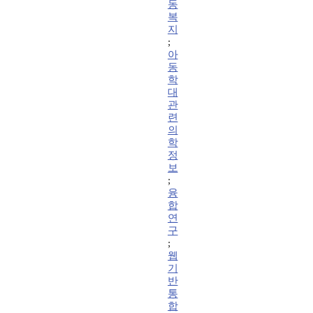
동
복
지
;
아
동
학
대
관
련
의
학
정
보
;
융
합
연
구
;
웹
기
반
통
합