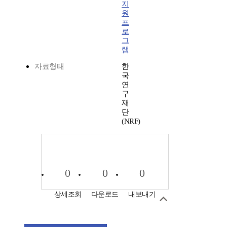
지
원
프
로
그
램
자료형태
한
국
연
구
재
단
(NRF)
0
0
0
상세조회
다운로드
내보내기