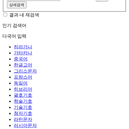
상세검색
결과 내 재검색
인기 검색어
다국어 입력
히라가나
가타카나
중국어
한글고어
그리스문자
프랑스어
독일어
히브리어
괄호기호
학술기호
기술기호
첨자기호
라틴문자
러시아문자