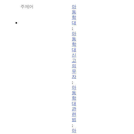
주제어
아
동
학
대
;
아
동
학
대
신
고
의
무
자
;
아
동
학
대
관
련
법
;
아