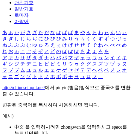
단위기호
일반기호
로마자
아랍어
あ
ぁ
か
が
さ
ざ
た
だ
な
は
ば
ぱ
ま
や
ゃ
ら
わ
ゎ
ん
い
ぃ
き
ぎ
し
じ
ち
ぢ
に
ひ
び
ぴ
み
り
う
ぅ
く
ぐ
す
ず
つ
づ
っ
ぬ
ふ
ぶ
ぷ
む
ゆ
ゅ
る
え
ぇ
け
げ
せ
ぜ
て
で
ね
へ
べ
ぺ
め
れ
お
ぉ
こ
ご
そ
ぞ
と
ど
の
ほ
ぼ
ぽ
も
よ
ょ
ろ
を
ア
ァ
カ
サ
ザ
タ
ダ
ナ
ハ
バ
パ
マ
ヤ
ャ
ラ
ワ
ヮ
ン
イ
ィ
キ
ギ
シ
ジ
チ
ヂ
ニ
ヒ
ビ
ピ
ミ
リ
ウ
ゥ
ク
グ
ス
ズ
ツ
ヅ
ッ
ヌ
フ
ブ
プ
ム
ユ
ュ
ル
エ
ェ
ケ
ゲ
セ
ゼ
テ
デ
ヘ
ベ
ペ
メ
レ
オ
ォ
コ
ゴ
ソ
ゾ
ト
ド
ノ
ホ
ボ
ポ
モ
ヨ
ョ
ロ
ヲ
―
http://chineseinput.net/
에서 pinyin(병음)방식으로 중국어를 변환
할 수 있습니다.
변환된 중국어를 복사하여 사용하시면 됩니다.
예시)
中文 을 입력하시려면
zhongwen
을 입력하시고 space를
누르시면됩니다.