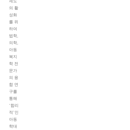
제도
의 활
성화
를 위
하여
법학,
의학,
아동
복지
학 전
문가
의 융
합 연
구를
통해
‘합리
적’인
아동
학대