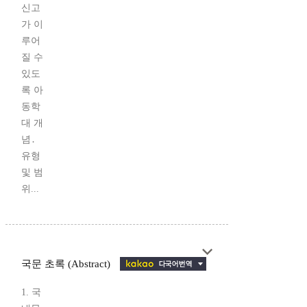
신고
가 이
루어
질 수
있도
록 아
동학
대 개
념․
유형
및 범
위...
국문 초록 (Abstract)
1. 국