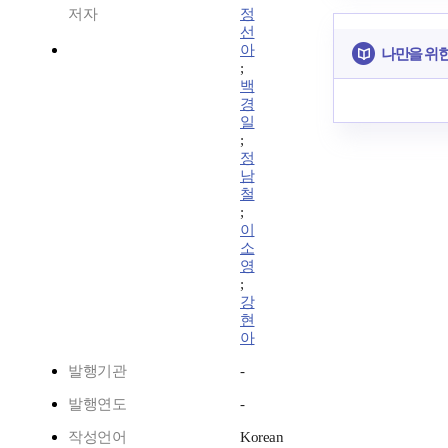
저자
정
선
아
나만을 위
;
백
경
일
;
정
남
철
;
이
소
영
;
강
현
아
발행기관
-
발행연도
-
작성언어
Korean