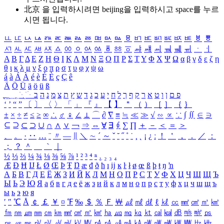
北京 을 입력하시려면
beijing
을 입력하시고 space를 누르
시면 됩니다.
ㅥ
ㅦ
ㅧ
ㅨ
ㅩ
ㅪ
ㅫ
ㅬ
ㅭ
ㅮ
ㅯ
ㅰ
ㅱ
ㅲ
ㅳ
ㅴ
ㅵ
ㅶ
ㅷ
ㅸ
ㅹ
ㅺ
ㅻ
ㅼ
ㅽ
ㅾ
ㅿ
ㆀ
ㆁ
ㆂ
ㆃ
ㆄ
ㆅ
ㆆ
ㆇ
ㆈ
ㆉ
ㆊ
ㆋ
ㆌ
ㆍ
ㆎ
Α
Β
Γ
Δ
Ε
Ζ
Η
Θ
Ι
Κ
Λ
Μ
Ν
Ξ
Ο
Π
Ρ
Σ
Τ
Υ
Φ
Χ
Ψ
Ω
α
β
γ
δ
ε
ζ
η
θ
ι
κ
λ
μ
ν
ξ
ο
π
ρ
σ
τ
υ
φ
χ
ψ
ω
á
à
Á
À
é
è
É
È
ç
Ç
ê
Ä
Ö
Ü
ä
ö
ü
ß
ְ
ֳ
ֲ
ֱ
ָ
ַ
ֵ
ֶ
ִ
ֹ
ּ
ֻ
ׂ
ׁ
ּ
ב
ה
נ
מ
צ
ת
ץ
ש
ד
ג
כ
ע
י
ח
ל
ך
ף
ק
ר
א
ט
ו
ן
ם
פ
‘
’
“
”
〔
〕
〈
〉
「
」
『
』
【
】
＂
（
）
［
］
｛
｝
±
×
÷
≠
≤
≥
∞
∴
♂
♀
∠
⊥
⌒
∂
∇
≡
≒
≪
≫
√
∽
∝
∵
∫
∬
∈
∋
⊆
⊇
⊂
⊃
∪
∩
∧
∨
￢
⇒
⇔
∀
∃
∮
∑
∏
＋
－
＜
＝
＞
、
。
·
‥
…
¨
〃
―
∥
＼
∼
´
～
ˇ
˘
˝
˚
˙
¸
˛
¡
¿
ː
！
＇
，
．
／
：
；
？
＾
＿
｀
｜
½
⅓
⅔
¼
¾
⅛
⅜
⅝
⅞
¹
²
³
⁴
ⁿ
₁
₂
₃
₄
Æ
Ð
Ħ
Ĳ
Ł
Ø
Œ
Þ
Ŧ
Ŋ
æ
đ
ð
ħ
ı
ĳ
ĸ
ŀ
ł
ø
œ
ß
þ
ŧ
ŋ
ŉ
А
Б
В
Г
Д
Е
Ё
Ж
З
И
Й
К
Л
М
Н
О
П
Р
С
Т
У
Ф
Х
Ц
Ч
Ш
Щ
Ъ
Ы
Ь
Э
Ю
Я
а
б
в
г
д
е
ё
ж
з
и
й
к
л
м
н
о
п
р
с
т
у
ф
х
ц
ч
ш
щ
ъ
ы
ь
э
ю
я
′
″
℃
Å
￠
￡
￥
¤
℉
‰
＄
％
Ｆ
￦
㎕
㎖
㎗
ℓ
㎘
㏄
㎣
㎤
㎥
㎦
㎙
㎚
㎛
㎜
㎝
㎞
㎟
㎠
㎡
㎢
㏊
㎍
㎎
㎏
㏏
㎈
㎉
㏈
㎧
㎨
㎰
㎱
㎲
㎳
㎴
㎵
㎶
㎷
㎸
㎹
㎀
㎁
㎂
㎃
㎄
㎺
㎻
㎽
㎾
㎿
㎐
㎑