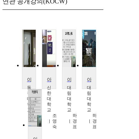
연관 공개강의(KOCW)
아동복지
아동복지
아동복지
아동복지
동
신
대
대
국
한
림
림
대
대
대
대
학
학
학
학
교
교
교
교
김
조
하
하
세
영
경
경
곤
숙
표
표