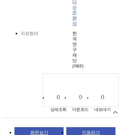
다
수
준
분
석
자료형태
한
국
연
구
재
단
(NRF)
0
0
0
상세조회
다운로드
내보내기
원문보기
인용하기