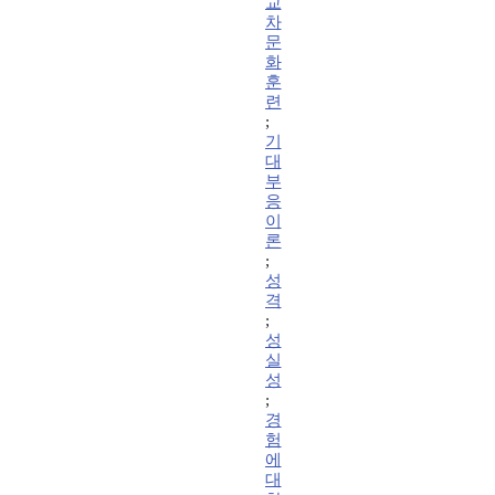
교
차
문
화
훈
련
;
기
대
부
응
이
론
;
성
격
;
성
실
성
;
경
험
에
대