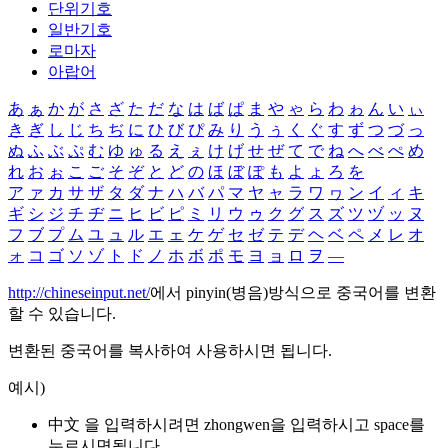
단위기호
일반기호
로마자
아랍어
あ
ぁ
か
が
さ
ざ
た
だ
な
は
ば
ぱ
ま
や
ゃ
ら
わ
ゎ
ん
い
ぃ
き
ぎ
し
じ
ち
ぢ
に
ひ
び
ぴ
み
り
う
ぅ
く
ぐ
す
ず
つ
づ
っ
ぬ
ふ
ぶ
ぷ
む
ゆ
ゅ
る
え
ぇ
け
げ
せ
ぜ
て
で
ね
へ
べ
ぺ
め
れ
お
ぉ
こ
ご
そ
ぞ
と
ど
の
ほ
ぼ
ぽ
も
よ
ょ
ろ
を
ア
ァ
カ
サ
ザ
タ
ダ
ナ
ハ
バ
パ
マ
ヤ
ャ
ラ
ワ
ヮ
ン
イ
ィ
キ
ギ
シ
ジ
チ
ヂ
ニ
ヒ
ビ
ピ
ミ
リ
ウ
ゥ
ク
グ
ス
ズ
ツ
ヅ
ッ
ヌ
フ
ブ
プ
ム
ユ
ュ
ル
エ
ェ
ケ
ゲ
セ
ゼ
テ
デ
ヘ
ベ
ペ
メ
レ
オ
ォ
コ
ゴ
ソ
ゾ
ト
ド
ノ
ホ
ボ
ポ
モ
ヨ
ョ
ロ
ヲ
―
http://chineseinput.net/
에서 pinyin(병음)방식으로 중국어를 변환
할 수 있습니다.
변환된 중국어를 복사하여 사용하시면 됩니다.
예시)
中文 을 입력하시려면
zhongwen
을 입력하시고 space를
누르시면됩니다.