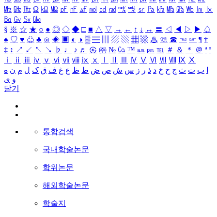
㎒
㎓
㎔
Ω
㏀
㏁
㎊
㎋
㎌
㏖
㏅
㎭
㎮
㎯
㏛
㎩
㎪
㎫
㎬
㏝
㏐
㏓
㏃
㏉
㏜
㏆
§
※
☆
★
○
●
◎
◇
◆
□
■
△
▽
→
←
↑
↓
↔
〓
◁
◀
▷
▶
♤
♠
♡
♥
♧
♣
⊙
◈
▣
◐
◑
▒
▤
▥
▨
▧
▦
▩
♨
☏
☎
☜
☞
¶
†
‡
↕
↗
↙
↖
↘
♭
♩
♪
♬
㉿
㈜
№
㏇
™
㏂
㏘
℡
＃
＆
＊
＠
ª
º
ⅰ
ⅱ
ⅲ
ⅳ
ⅴ
ⅵ
ⅶ
ⅷ
ⅸ
ⅹ
Ⅰ
Ⅱ
Ⅲ
Ⅳ
Ⅴ
Ⅵ
Ⅶ
Ⅷ
Ⅸ
Ⅹ
ا
ب
ت
ث
ج
ح
خ
د
ذ
ر
ز
س
ش
ص
ض
ط
ظ
ع
غ
ف
ق
ک
ل
م
ن
ه
و
ی
닫기
통합검색
국내학술논문
학위논문
해외학술논문
학술지