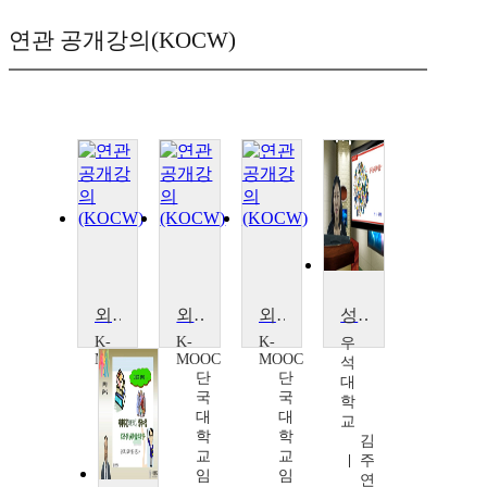
연관 공개강의(KOCW)
외국인유학생을 위한 한국대학문화
외국인유학생을 위한 한국대학문화
외국인유학생을 위한 한국대학문화
성격심리학
K-
K-
K-
우
MOOC
MOOC
MOOC
석
단
단
단
대
국
국
국
학
대
대
대
교
학
학
학
김
교
교
교
주
임
임
임
연