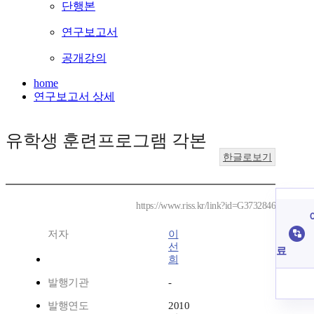
단행본
연구보고서
공개강의
home
연구보고서 상세
유학생 훈련프로그램 각본
한글로보기
https://www.riss.kr/link?id=G3732846
저자
이
선
료
희
발행기관
-
발행연도
2010