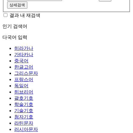
상세검색
결과 내 재검색
인기 검색어
다국어 입력
히라가나
가타카나
중국어
한글고어
그리스문자
프랑스어
독일어
히브리어
괄호기호
학술기호
기술기호
첨자기호
라틴문자
러시아문자