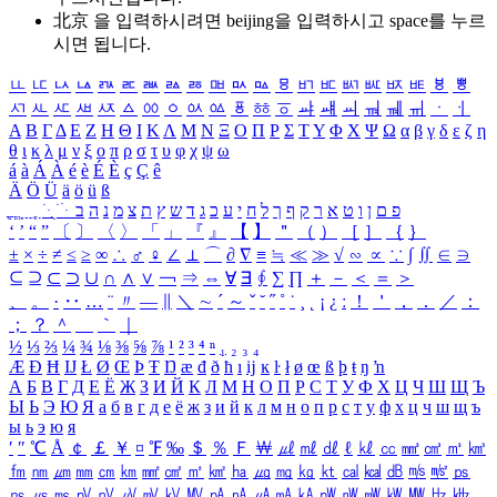
北京 을 입력하시려면
beijing
을 입력하시고 space를 누르
시면 됩니다.
ㅥ
ㅦ
ㅧ
ㅨ
ㅩ
ㅪ
ㅫ
ㅬ
ㅭ
ㅮ
ㅯ
ㅰ
ㅱ
ㅲ
ㅳ
ㅴ
ㅵ
ㅶ
ㅷ
ㅸ
ㅹ
ㅺ
ㅻ
ㅼ
ㅽ
ㅾ
ㅿ
ㆀ
ㆁ
ㆂ
ㆃ
ㆄ
ㆅ
ㆆ
ㆇ
ㆈ
ㆉ
ㆊ
ㆋ
ㆌ
ㆍ
ㆎ
Α
Β
Γ
Δ
Ε
Ζ
Η
Θ
Ι
Κ
Λ
Μ
Ν
Ξ
Ο
Π
Ρ
Σ
Τ
Υ
Φ
Χ
Ψ
Ω
α
β
γ
δ
ε
ζ
η
θ
ι
κ
λ
μ
ν
ξ
ο
π
ρ
σ
τ
υ
φ
χ
ψ
ω
á
à
Á
À
é
è
É
È
ç
Ç
ê
Ä
Ö
Ü
ä
ö
ü
ß
ְ
ֳ
ֲ
ֱ
ָ
ַ
ֵ
ֶ
ִ
ֹ
ּ
ֻ
ׂ
ׁ
ּ
ב
ה
נ
מ
צ
ת
ץ
ש
ד
ג
כ
ע
י
ח
ל
ך
ף
ק
ר
א
ט
ו
ן
ם
פ
‘
’
“
”
〔
〕
〈
〉
「
」
『
』
【
】
＂
（
）
［
］
｛
｝
±
×
÷
≠
≤
≥
∞
∴
♂
♀
∠
⊥
⌒
∂
∇
≡
≒
≪
≫
√
∽
∝
∵
∫
∬
∈
∋
⊆
⊇
⊂
⊃
∪
∩
∧
∨
￢
⇒
⇔
∀
∃
∮
∑
∏
＋
－
＜
＝
＞
、
。
·
‥
…
¨
〃
―
∥
＼
∼
´
～
ˇ
˘
˝
˚
˙
¸
˛
¡
¿
ː
！
＇
，
．
／
：
；
？
＾
＿
｀
｜
½
⅓
⅔
¼
¾
⅛
⅜
⅝
⅞
¹
²
³
⁴
ⁿ
₁
₂
₃
₄
Æ
Ð
Ħ
Ĳ
Ł
Ø
Œ
Þ
Ŧ
Ŋ
æ
đ
ð
ħ
ı
ĳ
ĸ
ŀ
ł
ø
œ
ß
þ
ŧ
ŋ
ŉ
А
Б
В
Г
Д
Е
Ё
Ж
З
И
Й
К
Л
М
Н
О
П
Р
С
Т
У
Ф
Х
Ц
Ч
Ш
Щ
Ъ
Ы
Ь
Э
Ю
Я
а
б
в
г
д
е
ё
ж
з
и
й
к
л
м
н
о
п
р
с
т
у
ф
х
ц
ч
ш
щ
ъ
ы
ь
э
ю
я
′
″
℃
Å
￠
￡
￥
¤
℉
‰
＄
％
Ｆ
￦
㎕
㎖
㎗
ℓ
㎘
㏄
㎣
㎤
㎥
㎦
㎙
㎚
㎛
㎜
㎝
㎞
㎟
㎠
㎡
㎢
㏊
㎍
㎎
㎏
㏏
㎈
㎉
㏈
㎧
㎨
㎰
㎱
㎲
㎳
㎴
㎵
㎶
㎷
㎸
㎹
㎀
㎁
㎂
㎃
㎄
㎺
㎻
㎽
㎾
㎿
㎐
㎑