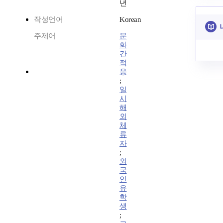
년
작성언어
Korean
주제어
문
화
간
적
응
;
일
시
해
외
체
류
자
;
외
국
인
유
학
생
;