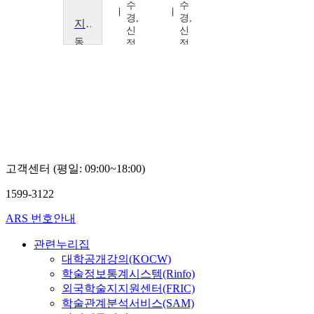
수
수
수
경,
경,
경,
지피지기 성격수업
신
신
신
동
정
정
정
아
아,
아,
아,
대
강
강
강
학
소
소
소
교
영
영
영
김
종
운
고객센터 (평일: 09:00~18:00)
1599-3122
ARS 번호안내
관련누리집
대학공개강의(KOCW)
학술정보통계시스템(Rinfo)
외국학술지지원센터(FRIC)
학술관계분석서비스(SAM)