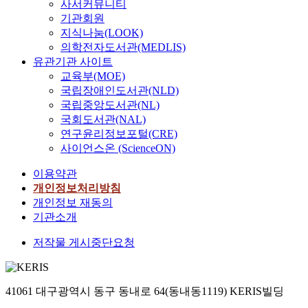
사서커뮤니티
기관회원
지식나눔(LOOK)
의학전자도서관(MEDLIS)
유관기관 사이트
교육부(MOE)
국립장애인도서관(NLD)
국립중앙도서관(NL)
국회도서관(NAL)
연구윤리정보포털(CRE)
사이언스온 (ScienceON)
이용약관
개인정보처리방침
개인정보 재동의
기관소개
저작물 게시중단요청
41061 대구광역시 동구 동내로 64(동내동1119) KERIS빌딩