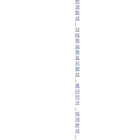
한
경
험
성
;
상
태
학
습
목
표
지
향
성
;
종
단
연
구
;
매
개
분
석
;