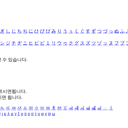
ぎ
し
じ
ち
ぢ
に
ひ
び
ぴ
み
り
う
ぅ
く
ぐ
す
ず
つ
づ
っ
ぬ
ふ
シ
ジ
チ
ヂ
ニ
ヒ
ビ
ピ
ミ
リ
ウ
ゥ
ク
グ
ス
ズ
ツ
ヅ
ッ
ヌ
フ
ブ
할 수 있습니다.
누르시면됩니다.
시면 됩니다.
ㅻ
ㅼ
ㅽ
ㅾ
ㅿ
ㆀ
ㆁ
ㆂ
ㆃ
ㆄ
ㆅ
ㆆ
ㆇ
ㆈ
ㆉ
ㆊ
ㆋ
ㆌ
ㆍ
ㆎ
θ
ι
κ
λ
μ
ν
ξ
ο
π
ρ
σ
τ
υ
φ
χ
ψ
ω