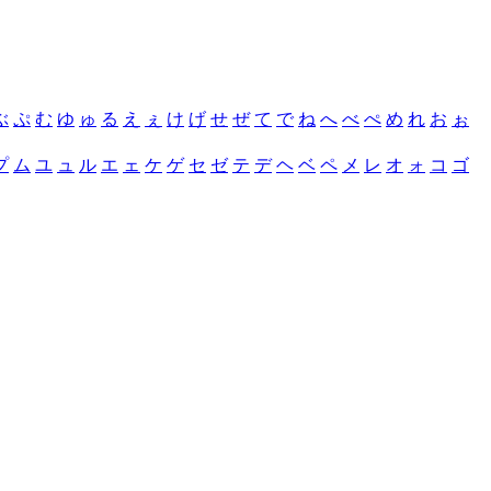
ぶ
ぷ
む
ゆ
ゅ
る
え
ぇ
け
げ
せ
ぜ
て
で
ね
へ
べ
ぺ
め
れ
お
ぉ
プ
ム
ユ
ュ
ル
エ
ェ
ケ
ゲ
セ
ゼ
テ
デ
ヘ
ベ
ペ
メ
レ
オ
ォ
コ
ゴ