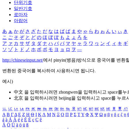
단위기호
일반기호
로마자
아랍어
あ
ぁ
か
が
さ
ざ
た
だ
な
は
ば
ぱ
ま
や
ゃ
ら
わ
ゎ
ん
い
ぃ
き
こ
ご
そ
ぞ
と
ど
の
ほ
ぼ
ぽ
も
よ
ょ
ろ
を
ア
ァ
カ
サ
ザ
タ
ダ
ナ
ハ
バ
パ
マ
ヤ
ャ
ラ
ワ
ヮ
ン
イ
ィ
キ
ギ
ソ
ゾ
ト
ド
ノ
ホ
ボ
ポ
モ
ヨ
ョ
ロ
ヲ
―
http://chineseinput.net/
에서 pinyin(병음)방식으로 중국어를 변환
변환된 중국어를 복사하여 사용하시면 됩니다.
예시)
中文 을 입력하시려면
zhongwen
을 입력하시고 space를
北京 을 입력하시려면
beijing
을 입력하시고 space를 누르
ㅥ
ㅦ
ㅧ
ㅨ
ㅩ
ㅪ
ㅫ
ㅬ
ㅭ
ㅮ
ㅯ
ㅰ
ㅱ
ㅲ
ㅳ
ㅴ
ㅵ
ㅶ
ㅷ
ㅸ
ㅹ
ㅺ
Α
Β
Γ
Δ
Ε
Ζ
Η
Θ
Ι
Κ
Λ
Μ
Ν
Ξ
Ο
Π
Ρ
Σ
Τ
Υ
Φ
Χ
Ψ
Ω
α
β
γ
δ
ε
ζ
η
á
à
Á
À
é
è
É
È
ç
Ç
ê
Ä
Ö
Ü
ä
ö
ü
ß