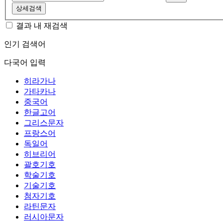
상세검색
결과 내 재검색
인기 검색어
다국어 입력
히라가나
가타카나
중국어
한글고어
그리스문자
프랑스어
독일어
히브리어
괄호기호
학술기호
기술기호
첨자기호
라틴문자
러시아문자