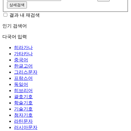
상세검색
결과 내 재검색
인기 검색어
다국어 입력
히라가나
가타카나
중국어
한글고어
그리스문자
프랑스어
독일어
히브리어
괄호기호
학술기호
기술기호
첨자기호
라틴문자
러시아문자