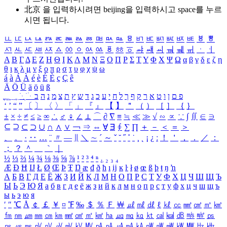
北京 을 입력하시려면
beijing
을 입력하시고 space를 누르
시면 됩니다.
ㅥ
ㅦ
ㅧ
ㅨ
ㅩ
ㅪ
ㅫ
ㅬ
ㅭ
ㅮ
ㅯ
ㅰ
ㅱ
ㅲ
ㅳ
ㅴ
ㅵ
ㅶ
ㅷ
ㅸ
ㅹ
ㅺ
ㅻ
ㅼ
ㅽ
ㅾ
ㅿ
ㆀ
ㆁ
ㆂ
ㆃ
ㆄ
ㆅ
ㆆ
ㆇ
ㆈ
ㆉ
ㆊ
ㆋ
ㆌ
ㆍ
ㆎ
Α
Β
Γ
Δ
Ε
Ζ
Η
Θ
Ι
Κ
Λ
Μ
Ν
Ξ
Ο
Π
Ρ
Σ
Τ
Υ
Φ
Χ
Ψ
Ω
α
β
γ
δ
ε
ζ
η
θ
ι
κ
λ
μ
ν
ξ
ο
π
ρ
σ
τ
υ
φ
χ
ψ
ω
á
à
Á
À
é
è
É
È
ç
Ç
ê
Ä
Ö
Ü
ä
ö
ü
ß
ְ
ֳ
ֲ
ֱ
ָ
ַ
ֵ
ֶ
ִ
ֹ
ּ
ֻ
ׂ
ׁ
ּ
ב
ה
נ
מ
צ
ת
ץ
ש
ד
ג
כ
ע
י
ח
ל
ך
ף
ק
ר
א
ט
ו
ן
ם
פ
‘
’
“
”
〔
〕
〈
〉
「
」
『
』
【
】
＂
（
）
［
］
｛
｝
±
×
÷
≠
≤
≥
∞
∴
♂
♀
∠
⊥
⌒
∂
∇
≡
≒
≪
≫
√
∽
∝
∵
∫
∬
∈
∋
⊆
⊇
⊂
⊃
∪
∩
∧
∨
￢
⇒
⇔
∀
∃
∮
∑
∏
＋
－
＜
＝
＞
、
。
·
‥
…
¨
〃
―
∥
＼
∼
´
～
ˇ
˘
˝
˚
˙
¸
˛
¡
¿
ː
！
＇
，
．
／
：
；
？
＾
＿
｀
｜
½
⅓
⅔
¼
¾
⅛
⅜
⅝
⅞
¹
²
³
⁴
ⁿ
₁
₂
₃
₄
Æ
Ð
Ħ
Ĳ
Ł
Ø
Œ
Þ
Ŧ
Ŋ
æ
đ
ð
ħ
ı
ĳ
ĸ
ŀ
ł
ø
œ
ß
þ
ŧ
ŋ
ŉ
А
Б
В
Г
Д
Е
Ё
Ж
З
И
Й
К
Л
М
Н
О
П
Р
С
Т
У
Ф
Х
Ц
Ч
Ш
Щ
Ъ
Ы
Ь
Э
Ю
Я
а
б
в
г
д
е
ё
ж
з
и
й
к
л
м
н
о
п
р
с
т
у
ф
х
ц
ч
ш
щ
ъ
ы
ь
э
ю
я
′
″
℃
Å
￠
￡
￥
¤
℉
‰
＄
％
Ｆ
￦
㎕
㎖
㎗
ℓ
㎘
㏄
㎣
㎤
㎥
㎦
㎙
㎚
㎛
㎜
㎝
㎞
㎟
㎠
㎡
㎢
㏊
㎍
㎎
㎏
㏏
㎈
㎉
㏈
㎧
㎨
㎰
㎱
㎲
㎳
㎴
㎵
㎶
㎷
㎸
㎹
㎀
㎁
㎂
㎃
㎄
㎺
㎻
㎽
㎾
㎿
㎐
㎑