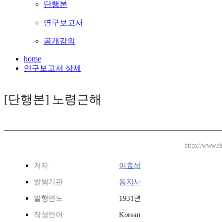
단행본
연구보고서
공개강의
home
연구보고서 상세
[단행본] 노령근해
https://www.r
저자
이효석
발행기관
동지사
발행연도
1931년
작성언어
Korean