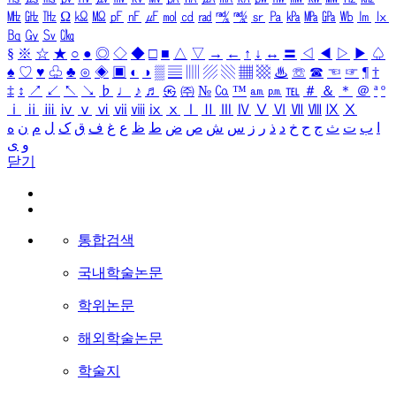
㎒
㎓
㎔
Ω
㏀
㏁
㎊
㎋
㎌
㏖
㏅
㎭
㎮
㎯
㏛
㎩
㎪
㎫
㎬
㏝
㏐
㏓
㏃
㏉
㏜
㏆
§
※
☆
★
○
●
◎
◇
◆
□
■
△
▽
→
←
↑
↓
↔
〓
◁
◀
▷
▶
♤
♠
♡
♥
♧
♣
⊙
◈
▣
◐
◑
▒
▤
▥
▨
▧
▦
▩
♨
☏
☎
☜
☞
¶
†
‡
↕
↗
↙
↖
↘
♭
♩
♪
♬
㉿
㈜
№
㏇
™
㏂
㏘
℡
＃
＆
＊
＠
ª
º
ⅰ
ⅱ
ⅲ
ⅳ
ⅴ
ⅵ
ⅶ
ⅷ
ⅸ
ⅹ
Ⅰ
Ⅱ
Ⅲ
Ⅳ
Ⅴ
Ⅵ
Ⅶ
Ⅷ
Ⅸ
Ⅹ
ا
ب
ت
ث
ج
ح
خ
د
ذ
ر
ز
س
ش
ص
ض
ط
ظ
ع
غ
ف
ق
ک
ل
م
ن
ه
و
ی
닫기
통합검색
국내학술논문
학위논문
해외학술논문
학술지