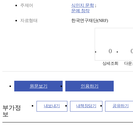
주제어
식민지 문학
;
문예 창작
자료형태
한국연구재단(NRF)
0
상세조회
다운
원문보기
인용하기
내보내기
내책장담기
공유하기
부가정
보