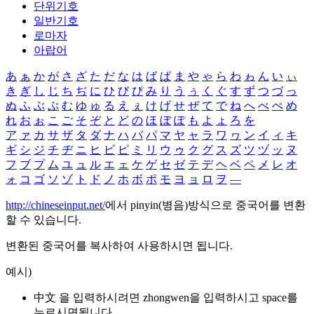
단위기호
일반기호
로마자
아랍어
あ
ぁ
か
が
さ
ざ
た
だ
な
は
ば
ぱ
ま
や
ゃ
ら
わ
ゎ
ん
い
ぃ
き
ぎ
し
じ
ち
ぢ
に
ひ
び
ぴ
み
り
う
ぅ
く
ぐ
す
ず
つ
づ
っ
ぬ
ふ
ぶ
ぷ
む
ゆ
ゅ
る
え
ぇ
け
げ
せ
ぜ
て
で
ね
へ
べ
ぺ
め
れ
お
ぉ
こ
ご
そ
ぞ
と
ど
の
ほ
ぼ
ぽ
も
よ
ょ
ろ
を
ア
ァ
カ
サ
ザ
タ
ダ
ナ
ハ
バ
パ
マ
ヤ
ャ
ラ
ワ
ヮ
ン
イ
ィ
キ
ギ
シ
ジ
チ
ヂ
ニ
ヒ
ビ
ピ
ミ
リ
ウ
ゥ
ク
グ
ス
ズ
ツ
ヅ
ッ
ヌ
フ
ブ
プ
ム
ユ
ュ
ル
エ
ェ
ケ
ゲ
セ
ゼ
テ
デ
ヘ
ベ
ペ
メ
レ
オ
ォ
コ
ゴ
ソ
ゾ
ト
ド
ノ
ホ
ボ
ポ
モ
ヨ
ョ
ロ
ヲ
―
http://chineseinput.net/
에서 pinyin(병음)방식으로 중국어를 변환
할 수 있습니다.
변환된 중국어를 복사하여 사용하시면 됩니다.
예시)
中文 을 입력하시려면
zhongwen
을 입력하시고 space를
누르시면됩니다.