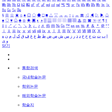
㎒
㎓
㎔
Ω
㏀
㏁
㎊
㎋
㎌
㏖
㏅
㎭
㎮
㎯
㏛
㎩
㎪
㎫
㎬
㏝
㏐
㏓
㏃
㏉
㏜
㏆
§
※
☆
★
○
●
◎
◇
◆
□
■
△
▽
→
←
↑
↓
↔
〓
◁
◀
▷
▶
♤
♠
♡
♥
♧
♣
⊙
◈
▣
◐
◑
▒
▤
▥
▨
▧
▦
▩
♨
☏
☎
☜
☞
¶
†
‡
↕
↗
↙
↖
↘
♭
♩
♪
♬
㉿
㈜
№
㏇
™
㏂
㏘
℡
＃
＆
＊
＠
ª
º
ⅰ
ⅱ
ⅲ
ⅳ
ⅴ
ⅵ
ⅶ
ⅷ
ⅸ
ⅹ
Ⅰ
Ⅱ
Ⅲ
Ⅳ
Ⅴ
Ⅵ
Ⅶ
Ⅷ
Ⅸ
Ⅹ
ا
ب
ت
ث
ج
ح
خ
د
ذ
ر
ز
س
ش
ص
ض
ط
ظ
ع
غ
ف
ق
ک
ل
م
ن
ه
و
ی
닫기
통합검색
국내학술논문
학위논문
해외학술논문
학술지