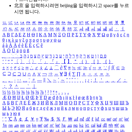
北京 을 입력하시려면
beijing
을 입력하시고 space를 누르
시면 됩니다.
ㅥ
ㅦ
ㅧ
ㅨ
ㅩ
ㅪ
ㅫ
ㅬ
ㅭ
ㅮ
ㅯ
ㅰ
ㅱ
ㅲ
ㅳ
ㅴ
ㅵ
ㅶ
ㅷ
ㅸ
ㅹ
ㅺ
ㅻ
ㅼ
ㅽ
ㅾ
ㅿ
ㆀ
ㆁ
ㆂ
ㆃ
ㆄ
ㆅ
ㆆ
ㆇ
ㆈ
ㆉ
ㆊ
ㆋ
ㆌ
ㆍ
ㆎ
Α
Β
Γ
Δ
Ε
Ζ
Η
Θ
Ι
Κ
Λ
Μ
Ν
Ξ
Ο
Π
Ρ
Σ
Τ
Υ
Φ
Χ
Ψ
Ω
α
β
γ
δ
ε
ζ
η
θ
ι
κ
λ
μ
ν
ξ
ο
π
ρ
σ
τ
υ
φ
χ
ψ
ω
á
à
Á
À
é
è
É
È
ç
Ç
ê
Ä
Ö
Ü
ä
ö
ü
ß
ְ
ֳ
ֲ
ֱ
ָ
ַ
ֵ
ֶ
ִ
ֹ
ּ
ֻ
ׂ
ׁ
ּ
ב
ה
נ
מ
צ
ת
ץ
ש
ד
ג
כ
ע
י
ח
ל
ך
ף
ק
ר
א
ט
ו
ן
ם
פ
‘
’
“
”
〔
〕
〈
〉
「
」
『
』
【
】
＂
（
）
［
］
｛
｝
±
×
÷
≠
≤
≥
∞
∴
♂
♀
∠
⊥
⌒
∂
∇
≡
≒
≪
≫
√
∽
∝
∵
∫
∬
∈
∋
⊆
⊇
⊂
⊃
∪
∩
∧
∨
￢
⇒
⇔
∀
∃
∮
∑
∏
＋
－
＜
＝
＞
、
。
·
‥
…
¨
〃
―
∥
＼
∼
´
～
ˇ
˘
˝
˚
˙
¸
˛
¡
¿
ː
！
＇
，
．
／
：
；
？
＾
＿
｀
｜
½
⅓
⅔
¼
¾
⅛
⅜
⅝
⅞
¹
²
³
⁴
ⁿ
₁
₂
₃
₄
Æ
Ð
Ħ
Ĳ
Ł
Ø
Œ
Þ
Ŧ
Ŋ
æ
đ
ð
ħ
ı
ĳ
ĸ
ŀ
ł
ø
œ
ß
þ
ŧ
ŋ
ŉ
А
Б
В
Г
Д
Е
Ё
Ж
З
И
Й
К
Л
М
Н
О
П
Р
С
Т
У
Ф
Х
Ц
Ч
Ш
Щ
Ъ
Ы
Ь
Э
Ю
Я
а
б
в
г
д
е
ё
ж
з
и
й
к
л
м
н
о
п
р
с
т
у
ф
х
ц
ч
ш
щ
ъ
ы
ь
э
ю
я
′
″
℃
Å
￠
￡
￥
¤
℉
‰
＄
％
Ｆ
￦
㎕
㎖
㎗
ℓ
㎘
㏄
㎣
㎤
㎥
㎦
㎙
㎚
㎛
㎜
㎝
㎞
㎟
㎠
㎡
㎢
㏊
㎍
㎎
㎏
㏏
㎈
㎉
㏈
㎧
㎨
㎰
㎱
㎲
㎳
㎴
㎵
㎶
㎷
㎸
㎹
㎀
㎁
㎂
㎃
㎄
㎺
㎻
㎽
㎾
㎿
㎐
㎑