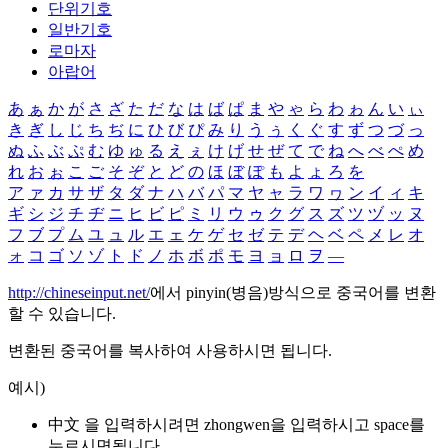
단위기호
일반기호
로마자
아랍어
あ
ぁ
か
が
さ
ざ
た
だ
な
は
ば
ぱ
ま
や
ゃ
ら
わ
ゎ
ん
い
ぃ
き
ぎ
し
じ
ち
ぢ
に
ひ
び
ぴ
み
り
う
ぅ
く
ぐ
す
ず
つ
づ
っ
ぬ
ふ
ぶ
ぷ
む
ゆ
ゅ
る
え
ぇ
け
げ
せ
ぜ
て
で
ね
へ
べ
ぺ
め
れ
お
ぉ
こ
ご
そ
ぞ
と
ど
の
ほ
ぼ
ぽ
も
よ
ょ
ろ
を
ア
ァ
カ
サ
ザ
タ
ダ
ナ
ハ
バ
パ
マ
ヤ
ャ
ラ
ワ
ヮ
ン
イ
ィ
キ
ギ
シ
ジ
チ
ヂ
ニ
ヒ
ビ
ピ
ミ
リ
ウ
ゥ
ク
グ
ス
ズ
ツ
ヅ
ッ
ヌ
フ
ブ
プ
ム
ユ
ュ
ル
エ
ェ
ケ
ゲ
セ
ゼ
テ
デ
ヘ
ベ
ペ
メ
レ
オ
ォ
コ
ゴ
ソ
ゾ
ト
ド
ノ
ホ
ボ
ポ
モ
ヨ
ョ
ロ
ヲ
―
http://chineseinput.net/
에서 pinyin(병음)방식으로 중국어를 변환
할 수 있습니다.
변환된 중국어를 복사하여 사용하시면 됩니다.
예시)
中文 을 입력하시려면
zhongwen
을 입력하시고 space를
누르시면됩니다.