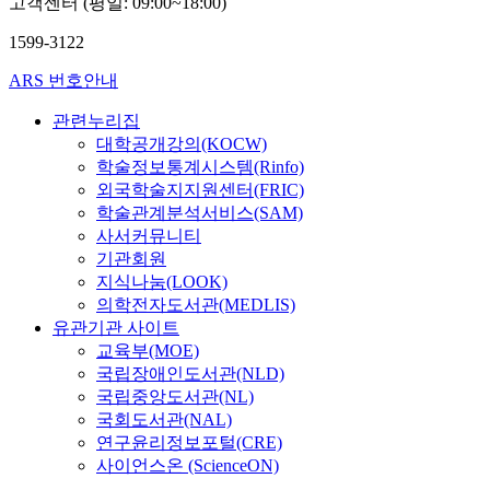
고객센터 (평일: 09:00~18:00)
1599-3122
ARS 번호안내
관련누리집
대학공개강의(KOCW)
학술정보통계시스템(Rinfo)
외국학술지지원센터(FRIC)
학술관계분석서비스(SAM)
사서커뮤니티
기관회원
지식나눔(LOOK)
의학전자도서관(MEDLIS)
유관기관 사이트
교육부(MOE)
국립장애인도서관(NLD)
국립중앙도서관(NL)
국회도서관(NAL)
연구윤리정보포털(CRE)
사이언스온 (ScienceON)