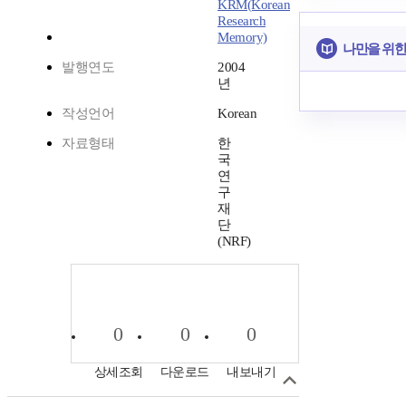
KRM(Korean
Research
Memory)
나만을 위한
발행연도
2004
년
작성언어
Korean
자료형태
한
국
연
구
재
단
(NRF)
0
0
0
상세조회
다운로드
내보내기