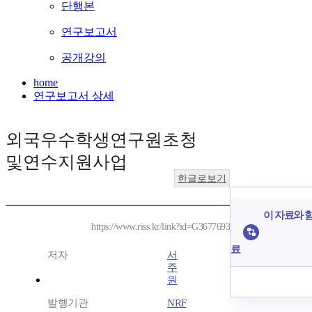
단행본
연구보고서
공개강의
home
연구보고서 상세
외국우수학생연구원초청
및연수지원사업
한글로보기
이 자료와 함
https://www.riss.kr/link?id=G3677693
료
저자
서
주
원
발행기관
NRF