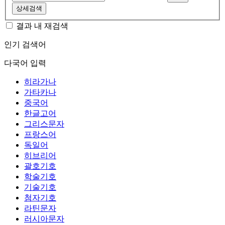
상세검색
결과 내 재검색
인기 검색어
다국어 입력
히라가나
가타카나
중국어
한글고어
그리스문자
프랑스어
독일어
히브리어
괄호기호
학술기호
기술기호
첨자기호
라틴문자
러시아문자