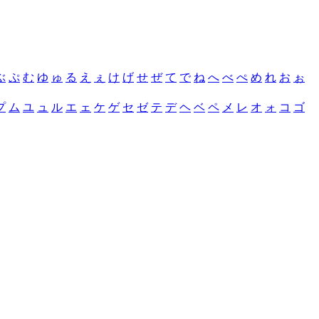
ぶ
ぷ
む
ゆ
ゅ
る
え
ぇ
け
げ
せ
ぜ
て
で
ね
へ
べ
ぺ
め
れ
お
ぉ
プ
ム
ユ
ュ
ル
エ
ェ
ケ
ゲ
セ
ゼ
テ
デ
ヘ
ベ
ペ
メ
レ
オ
ォ
コ
ゴ