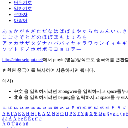
단위기호
일반기호
로마자
아랍어
あ
ぁ
か
が
さ
ざ
た
だ
な
は
ば
ぱ
ま
や
ゃ
ら
わ
ゎ
ん
い
ぃ
き
こ
ご
そ
ぞ
と
ど
の
ほ
ぼ
ぽ
も
よ
ょ
ろ
を
ア
ァ
カ
サ
ザ
タ
ダ
ナ
ハ
バ
パ
マ
ヤ
ャ
ラ
ワ
ヮ
ン
イ
ィ
キ
ギ
ソ
ゾ
ト
ド
ノ
ホ
ボ
ポ
モ
ヨ
ョ
ロ
ヲ
―
http://chineseinput.net/
에서 pinyin(병음)방식으로 중국어를 변환
변환된 중국어를 복사하여 사용하시면 됩니다.
예시)
中文 을 입력하시려면
zhongwen
을 입력하시고 space를
北京 을 입력하시려면
beijing
을 입력하시고 space를 누르
ㅥ
ㅦ
ㅧ
ㅨ
ㅩ
ㅪ
ㅫ
ㅬ
ㅭ
ㅮ
ㅯ
ㅰ
ㅱ
ㅲ
ㅳ
ㅴ
ㅵ
ㅶ
ㅷ
ㅸ
ㅹ
ㅺ
Α
Β
Γ
Δ
Ε
Ζ
Η
Θ
Ι
Κ
Λ
Μ
Ν
Ξ
Ο
Π
Ρ
Σ
Τ
Υ
Φ
Χ
Ψ
Ω
α
β
γ
δ
ε
ζ
η
á
à
Á
À
é
è
É
È
ç
Ç
ê
Ä
Ö
Ü
ä
ö
ü
ß