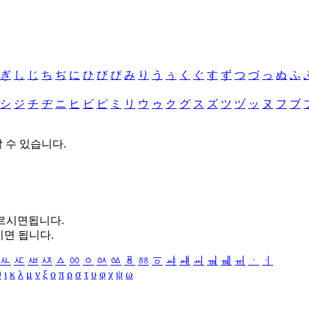
ぎ
し
じ
ち
ぢ
に
ひ
び
ぴ
み
り
う
ぅ
く
ぐ
す
ず
つ
づ
っ
ぬ
ふ
シ
ジ
チ
ヂ
ニ
ヒ
ビ
ピ
ミ
リ
ウ
ゥ
ク
グ
ス
ズ
ツ
ヅ
ッ
ヌ
フ
ブ
할 수 있습니다.
누르시면됩니다.
시면 됩니다.
ㅻ
ㅼ
ㅽ
ㅾ
ㅿ
ㆀ
ㆁ
ㆂ
ㆃ
ㆄ
ㆅ
ㆆ
ㆇ
ㆈ
ㆉ
ㆊ
ㆋ
ㆌ
ㆍ
ㆎ
θ
ι
κ
λ
μ
ν
ξ
ο
π
ρ
σ
τ
υ
φ
χ
ψ
ω