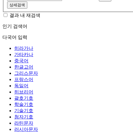
상세검색
결과 내 재검색
인기 검색어
다국어 입력
히라가나
가타카나
중국어
한글고어
그리스문자
프랑스어
독일어
히브리어
괄호기호
학술기호
기술기호
첨자기호
라틴문자
러시아문자